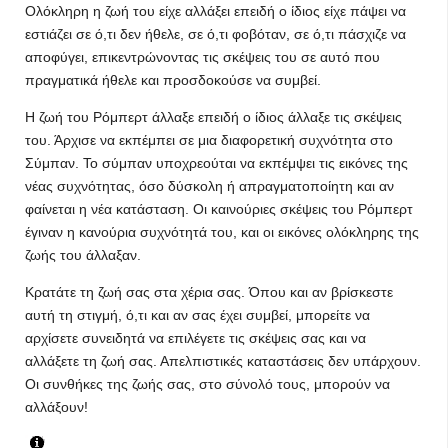
Ολόκληρη η ζωή του είχε αλλάξει επειδή ο ίδιος είχε πάψει να
εστιάζει σε ό,τι δεν ήθελε, σε ό,τι φοβόταν, σε ό,τι πάσχιζε να
αποφύγει, επικεντρώνοντας τις σκέψεις του σε αυτό που
πραγματικά ήθελε και προσδοκούσε να συμβεί.
Η ζωή του Ρόμπερτ άλλαξε επειδή ο ίδιος άλλαξε τις σκέψεις
του. Άρχισε να εκπέμπει σε μια διαφορετική συχνότητα στο
Σύμπαν. Το σύμπαν υποχρεούται να εκπέμψει τις εικόνες της
νέας συχνότητας, όσο δύσκολη ή απραγματοποίητη και αν
φαίνεται η νέα κατάσταση. Οι καινούριες σκέψεις του Ρόμπερτ
έγιναν η κανούρια συχνότητά του, και οι εικόνες ολόκληρης της
ζωής του άλλαξαν.
Κρατάτε τη ζωή σας στα χέρια σας. Όπου και αν βρίσκεστε
αυτή τη στιγμή, ό,τι και αν σας έχει συμβεί, μπορείτε να
αρχίσετε συνειδητά να επιλέγετε τις σκέψεις σας και να
αλλάξετε τη ζωή σας. Απελπιστικές καταστάσεις δεν υπάρχουν.
Οι συνθήκες της ζωής σας, στο σύνολό τους, μπορούν να
αλλάξουν!