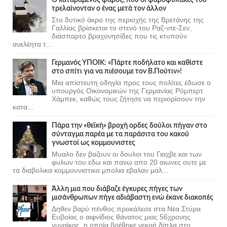
τρελαίνονταν ο ένας μετά τον άλλον
Στο δυτικό άκρο της περιοχής της Βρετάνης της
Γαλλίας βρίσκεται το στενό του Ραζ-ντε-Σεν,
διάσπαρτο βραχονησίδες που τις κτυπούν
ανελέητα τ...
Γερμανός ΥΠΟΙΚ: «Πάρτε ποδήλατο και καθίστε
στο σπίτι για να πιέσουμε τον Β.Πούτιν»!
Μια απίστευτη οδηγία προς τους πολίτες έδωσε ο
υπουργός Οικονομικών της Γερμανίας Ρόμπερτ
Χάμπεκ, καθώς τους ζήτησε να περιορίσουν την
κατα...
Πάρα την «θεϊκή» βροχή ορδες δούλοι πήγαν στο
σύνταγμα παρέα με τα παράσιτα του κακού
γνωστοί ως κομμουνιστες
Μυαλο δεν βαζουν οι δουλοι του Γιαχβε και των
φυλων του εδω και πανω απο 20 αιωνες ουτε με
τα διαβολικα κομμουνιστικα μπολια εβαλαν μαλ...
Άλλη μια που διάβαζε έγκυρες πήγες των
μισάνθρωπων πήγε αδιάβαστη ενώ έκανε διακοπές
Δηθεν βαρύ πένθος προκάλεσε στα Νέα Στύρα
Ευβοίας ο αιφνίδιος θάνατος μιας 56χρονης
γυναίκας, η οποία βρέθηκε νεκρή δίπλα στο