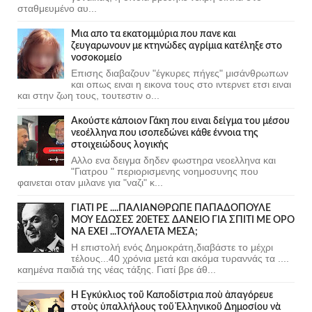
σταθμευμένο αυ...
Μια απο τα εκατομμύρια που πανε και
ζευγαρωνουν με κτηνώδες αγρίμια κατέληξε στο
νοσοκομείο
Επισης διαβαζουν "έγκυρες πήγες" μισάνθρωπων
και οπως ειναι η εικονα τους στο ιντερνετ ετσι ειναι
και στην ζωη τους, τουτεστιν ο...
Ακούστε κάποιον Γάκη που ειναι δείγμα του μέσου
νεοέλληνα που ισοπεδώνει κάθε έννοια της
στοιχειώδους λογικής
Αλλο ενα δειγμα δηδεν φωστηρα νεοελληνα και
"Γιατρου " περιορισμενης νοημοσυνης που
φαινεται οταν μιλανε για "ναζι" κ...
ΓΙΑΤΙ ΡΕ ....ΠΑΛΙΑΝΘΡΩΠΕ ΠΑΠΑΔΟΠΟΥΛΕ
ΜΟΥ ΕΔΩΣΕΣ 20ΕΤΕΣ ΔΑΝΕΙΟ ΓΙΑ ΣΠΙΤΙ ΜΕ ΟΡΟ
ΝΑ ΕΧΕΙ ...ΤΟΥΑΛΕΤΑ ΜΕΣΑ;
Η επιστολή ενός Δημοκράτη,διαβάστε το μέχρι
τέλους...40 χρόνια μετά και ακόμα τυραννάς τα ....
καημένα παιδιά της νέας τάξης. Γιατί βρε άθ...
Ἡ Ἐγκύκλιος τοῦ Καποδίστρια ποὺ ἀπαγόρευε
στοὺς ὑπαλλήλους τοῦ Ἑλληνικοῦ Δημοσίου νὰ