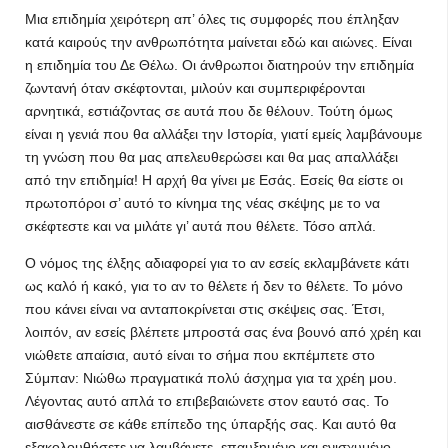
Μια επιδημία χειρότερη απ’ όλες τις συμφορές που έπληξαν
κατά καιρούς την ανθρωπότητα μαίνεται εδώ και αιώνες. Είναι
η επιδημία του Δε Θέλω. Οι άνθρωποι διατηρούν την επιδημία
ζωντανή όταν σκέφτονται, μιλούν και συμπεριφέρονται
αρνητικά, εστιάζοντας σε αυτά που δε θέλουν. Τούτη όμως
είναι η γενιά που θα αλλάξει την Ιστορία, γιατί εμείς λαμβάνουμε
τη γνώση που θα μας απελευθερώσει και θα μας απαλλάξει
από την επιδημία! Η αρχή θα γίνει με Εσάς. Εσείς θα είστε οι
πρωτοπόροι σ’ αυτό το κίνημα της νέας σκέψης με το να
σκέφτεστε και να μιλάτε γι’ αυτά που θέλετε. Τόσο απλά.
Ο νόμος της έλξης αδιαφορεί για το αν εσείς εκλαμβάνετε κάτι
ως καλό ή κακό, για το αν το θέλετε ή δεν το θέλετε. Το μόνο
που κάνει είναι να ανταποκρίνεται στις σκέψεις σας. Έτσι,
λοιπόν, αν εσείς βλέπετε μπροστά σας ένα βουνό από χρέη και
νιώθετε απαίσια, αυτό είναι το σήμα που εκπέμπετε στο
Σύμπαν: Νιώθω πραγματικά πολύ άσχημα για τα χρέη μου.
Λέγοντας αυτό απλά το επιβεβαιώνετε στον εαυτό σας. Το
αισθάνεστε σε κάθε επίπεδο της ύπαρξής σας. Και αυτό θα
εξακολουθήσετε να λαμβάνετε, επαυξημένο και ενισχυμένο.