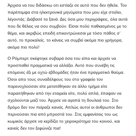
Άρχισα να του διδάσκω οτι εστίαζε σε αυτό που δεν ήθελε. Τον
παρέπεμψα στα ηλεκτρονικά μηνύματα που μου είχε στείλει,
λέγοντάς: Διάβασέ τα ξανά. Δες όσα μου περιγράφεις, όλα αυτά
που δε θέλεις να σου συμβούν. Είσαι πολύ παθιασμένος με το
θέμα, και ακριβώς επειδή επικεντρώνεσαι με τόσο πάθος σ’
αυτό, το προκαλείς. το κάνεις να συμβεί ακόμα πιο γρήγορα,
ακόμα πιο πολύ!
Ο Ρόμπερτ σκέφτηκε σοβαρά όσα του είπα και άρχισε να
προσπαθεί πραγματικά να αλλάξει. Αυτό που συνέβη τις
επόμενες έξι με οχτώ εβδομάδες ήταν ένα πραγματικό θαύμα.
Όσοι απο τους συναδέλφους του στο γραφείο τον
παρενοχλούσαν είτε μετατέθηκαν σε άλλο τμήμα είτε
παραιτήθηκαν από την εταιρεία είτε, πολύ απλά, έπαψαν να
σχολούνται μαζί του. Άρχισε να αγαπά τη δουλειά του. Στο
δρόμο δεν τον πείραζε κανείς. Απλώς αυτοί οι άνθρωποι δεν
περνούσαν πια από μπροστά του. Στις εμφανίσεις του ως
κωμικός άρχισε να κερδίζει το χειροκρότημα του κοινού, και
κανείς δεν τον ξεφώνιζε πια!