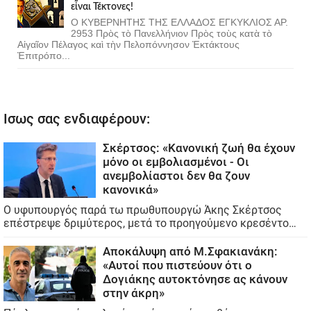
εἶναι Τέκτονες!
Ο ΚΥΒΕΡΝΗΤΗΣ ΤΗΣ ΕΛΛΑΔΟΣ ΕΓΚΥΚΛΙΟΣ ΑΡ.
2953 Πρὸς τὸ Πανελλήνιον Πρὸς τοὺς κατὰ τὸ
Αἰγαῖον Πέλαγος καὶ τὴν Πελοπόννησον Ἐκτάκτους
Ἐπιτρόπο...