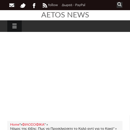
follow
Δωρεά - PayPal
AETOS NEWS
☰
Home
"»
ΦΙΛΟΣΟΦΙΚΑ
" »
Νόμος της έλξης: Πως να Προσελκύσετε το Καλό αντί για το Κακό" »