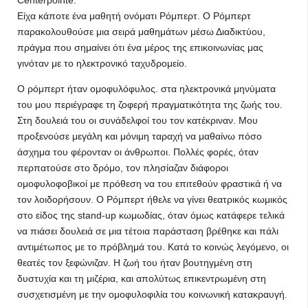
Centerpointe:
Είχα κάποτε ένα μαθητή ονόματι Ρόμπερτ. Ο Ρόμπερτ
παρακολουθούσε μια σειρά μαθημάτων μέσω Διαδικτύου,
πράγμα που σημαίνει ότι ένα μέρος της επικοινωνίας μας
γινόταν με το ηλεκτρονικό ταχυδρομείο.
Ο ρόμπερτ ήταν ομοφυλόφυλος. στα ηλεκτρονικά μηνύματα
του μου περιέγραφε τη ζοφερή πραγματικότητα της ζωής του.
Στη δουλειά του οι συνάδελφοί του τον κατέκριναν. Μου
προξενούσε μεγάλη και μόνιμη ταραχή να μαθαίνω πόσο
άσχημα του φέρονταν οι άνθρωποι. Πολλές φορές, όταν
περπατούσε στο δρόμο, τον πλησίαζαν διάφοροι
ομοφυλοφοβικοί με πρόθεση να του επιτεθούν φραστικά ή να
τον λοιδορήσουν. Ο Ρόμπερτ ήθελε να γίνει θεατρικός κωμικός
στο είδος της stand-up κωμωδίας, όταν όμως κατάφερε τελικά
να πιάσει δουλειά σε μια τέτοια παράσταση βρέθηκε και πάλι
αντιμέτωπος με το πρόβλημά του. Κατά το κοινώς λεγόμενο, οι
θεατές τον ξεφώνιζαν. Η ζωή του ήταν βουτηγμένη στη
δυστυχία και τη μιζέρια, και απολύτως επικεντρωμένη στη
συσχετισμένη με την ομοφυλοφιλία του κοινωνική κατακραυγή.