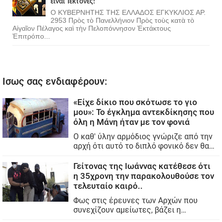
εἶναι Τέκτονες!
Ο ΚΥΒΕΡΝΗΤΗΣ ΤΗΣ ΕΛΛΑΔΟΣ ΕΓΚΥΚΛΙΟΣ ΑΡ.
2953 Πρὸς τὸ Πανελλήνιον Πρὸς τοὺς κατὰ τὸ
Αἰγαῖον Πέλαγος καὶ τὴν Πελοπόννησον Ἐκτάκτους
Ἐπιτρόπο...