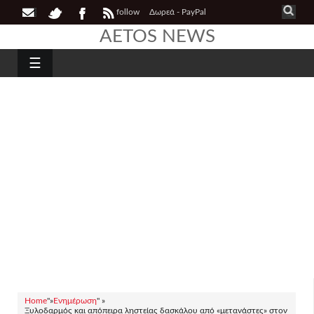
follow
Δωρεά - PayPal
AETOS NEWS
☰
Home
"»
Ενημέρωση
" »
Ξυλοδαρμός και απόπειρα ληστείας δασκάλου από «μετανάστες» στον