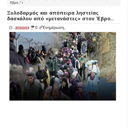
Έβρο.." »
Ξυλοδαρμός και απόπειρα ληστείας
δασκάλου από «μετανάστες» στον Έβρο..
_
0
Ενημέρωση,
..
9/15/2019