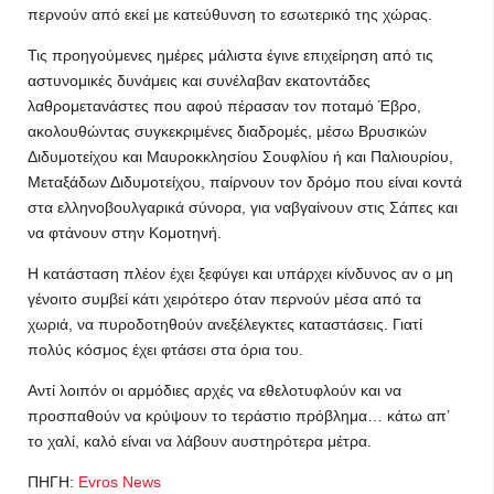
περνούν από εκεί με κατεύθυνση το εσωτερικό της χώρας.
Τις προηγούμενες ημέρες μάλιστα έγινε επιχείρηση από τις
αστυνομικές δυνάμεις και συνέλαβαν εκατοντάδες
λαθρομετανάστες που αφού πέρασαν τον ποταμό Έβρο,
ακολουθώντας συγκεκριμένες διαδρομές, μέσω Βρυσικών
Διδυμοτείχου και Μαυροκκλησίου Σουφλίου ή και Παλιουρίου,
Μεταξάδων Διδυμοτείχου, παίρνουν τον δρόμο που είναι κοντά
στα ελληνοβουλγαρικά σύνορα, για ναβγαίνουν στις Σάπες και
να φτάνουν στην Κομοτηνή.
Η κατάσταση πλέον έχει ξεφύγει και υπάρχει κίνδυνος αν ο μη
γένοιτο συμβεί κάτι χειρότερο όταν περνούν μέσα από τα
χωριά, να πυροδοτηθούν ανεξέλεγκτες καταστάσεις. Γιατί
πολύς κόσμος έχει φτάσει στα όρια του.
Αντί λοιπόν οι αρμόδιες αρχές να εθελοτυφλούν και να
προσπαθούν να κρύψουν το τεράστιο πρόβλημα… κάτω απ’
το χαλί, καλό είναι να λάβουν αυστηρότερα μέτρα.
ΠΗΓΗ:
Evros News