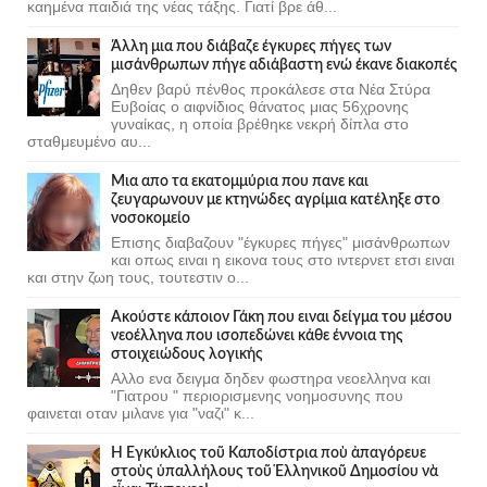
καημένα παιδιά της νέας τάξης. Γιατί βρε άθ...
Άλλη μια που διάβαζε έγκυρες πήγες των
μισάνθρωπων πήγε αδιάβαστη ενώ έκανε διακοπές
Δηθεν βαρύ πένθος προκάλεσε στα Νέα Στύρα
Ευβοίας ο αιφνίδιος θάνατος μιας 56χρονης
γυναίκας, η οποία βρέθηκε νεκρή δίπλα στο
σταθμευμένο αυ...
Μια απο τα εκατομμύρια που πανε και
ζευγαρωνουν με κτηνώδες αγρίμια κατέληξε στο
νοσοκομείο
Επισης διαβαζουν "έγκυρες πήγες" μισάνθρωπων
και οπως ειναι η εικονα τους στο ιντερνετ ετσι ειναι
και στην ζωη τους, τουτεστιν ο...
Ακούστε κάποιον Γάκη που ειναι δείγμα του μέσου
νεοέλληνα που ισοπεδώνει κάθε έννοια της
στοιχειώδους λογικής
Αλλο ενα δειγμα δηδεν φωστηρα νεοελληνα και
"Γιατρου " περιορισμενης νοημοσυνης που
φαινεται οταν μιλανε για "ναζι" κ...
Ἡ Ἐγκύκλιος τοῦ Καποδίστρια ποὺ ἀπαγόρευε
στοὺς ὑπαλλήλους τοῦ Ἑλληνικοῦ Δημοσίου νὰ