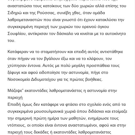
αναστατώσει τους κατοίκους των δύο χωριών αλλά επίσης του
Σιδηρώ και της Ρούσσας, συνέβη χθες, όταν ομάδα
λαθρομεταναστών που είναι γνωστό ότι έχουν κατακλύσει την
συγκεκριμένη περιοχή των χωριών του ορεινού όγκου
Σουφλίου, αντίκρισαν τον δάσκαλο να κινείται με το αυτοκίνητο
του.
Κατάφεραν να το σταματήσουν και επειδή αυτός αντιστάθηκε
όταν πήγαν να τον βγάλουν έξω και να το κλέψουν, τον
χτύπησαν έντονα. Αυτός με πολύ μεγάλη προσπάθεια τους
ξέφυγε και αφού ειδοποίησε την αστυνομία, πήγε στο
Νοσοκομείο Διδυμοτείχου για τις πρώτες βοήθειες.
Μάζεψε” εκατοντάδες λαθρομετανάστες η αστυνομία στην
περιοχή
Επειδή όμως δεν κατάφερε να φτάσει στο σχολείο ενός από τα
συγκεκριμένα μουσουλμανικά χωριά όπου διδάσκει και ετοίμαζε
την σημερινή πρώτη ημέρα των μαθητών, ενημέρωσε τους
ντόπιους, οι οποίοι είναι έντονα αναστατωμένοι, αφού και στην
περιοχή τους δεκάδες ή εκατοντάδες λαθρομετανάστες