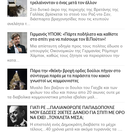
τρελαίνονταν ο ένας μετά τον άλλον
Στο δυτικό άκρο της περιοχής της Βρετάνης της
Γαλλίας βρίσκεται το στενό του Ραζ-ντε-Σεν,
διάσπαρτο βραχονησίδες που τις κτυπούν
ανελέητα τ...
Γερμανός ΥΠΟΙΚ: «Πάρτε ποδήλατο και καθίστε
στο σπίτι για να πιέσουμε τον Β.Πούτιν»!
Μια απίστευτη οδηγία προς τους πολίτες έδωσε ο
υπουργός Οικονομικών της Γερμανίας Ρόμπερτ
Χάμπεκ, καθώς τους ζήτησε να περιορίσουν την
κατα...
Πάρα την «θεϊκή» βροχή ορδες δούλοι πήγαν στο
σύνταγμα παρέα με τα παράσιτα του κακού
γνωστοί ως κομμουνιστες
Μυαλο δεν βαζουν οι δουλοι του Γιαχβε και των
φυλων του εδω και πανω απο 20 αιωνες ουτε με
τα διαβολικα κομμουνιστικα μπολια εβαλαν μαλ...
ΓΙΑΤΙ ΡΕ ....ΠΑΛΙΑΝΘΡΩΠΕ ΠΑΠΑΔΟΠΟΥΛΕ
ΜΟΥ ΕΔΩΣΕΣ 20ΕΤΕΣ ΔΑΝΕΙΟ ΓΙΑ ΣΠΙΤΙ ΜΕ ΟΡΟ
ΝΑ ΕΧΕΙ ...ΤΟΥΑΛΕΤΑ ΜΕΣΑ;
Η επιστολή ενός Δημοκράτη,διαβάστε το μέχρι
τέλους...40 χρόνια μετά και ακόμα τυραννάς τα ....