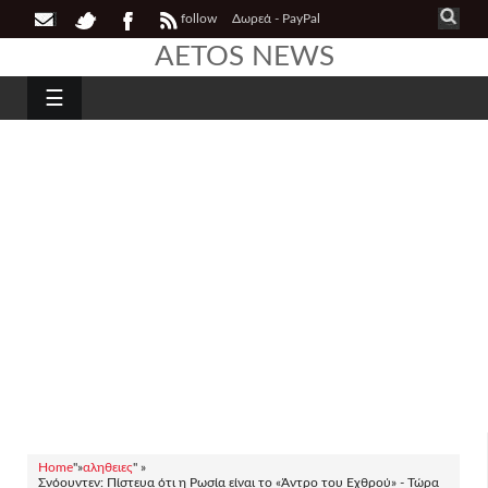
follow
Δωρεά - PayPal
AETOS NEWS
☰
Home
"»
αληθειες
" »
Σνόουντεν: Πίστευα ότι η Ρωσία είναι το «Άντρο του Εχθρού» - Τώρα