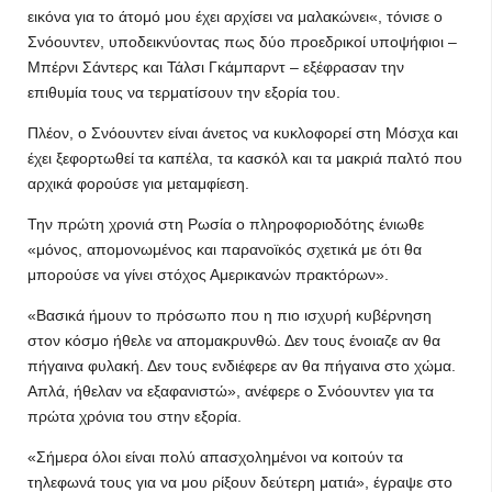
εικόνα για το άτομό μου έχει αρχίσει να μαλακώνει«, τόνισε ο
Σνόουντεν, υποδεικνύοντας πως δύο προεδρικοί υποψήφιοι –
Μπέρνι Σάντερς και Τάλσι Γκάμπαρντ – εξέφρασαν την
επιθυμία τους να τερματίσουν την εξορία του.
Πλέον, ο Σνόουντεν είναι άνετος να κυκλοφορεί στη Μόσχα και
έχει ξεφορτωθεί τα καπέλα, τα κασκόλ και τα μακριά παλτό που
αρχικά φορούσε για μεταμφίεση.
Την πρώτη χρονιά στη Ρωσία ο πληροφοριοδότης ένιωθε
«μόνος, απομονωμένος και παρανοϊκός σχετικά με ότι θα
μπορούσε να γίνει στόχος Αμερικανών πρακτόρων».
«Βασικά ήμουν το πρόσωπο που η πιο ισχυρή κυβέρνηση
στον κόσμο ήθελε να απομακρυνθώ. Δεν τους ένοιαζε αν θα
πήγαινα φυλακή. Δεν τους ενδιέφερε αν θα πήγαινα στο χώμα.
Απλά, ήθελαν να εξαφανιστώ», ανέφερε ο Σνόουντεν για τα
πρώτα χρόνια του στην εξορία.
«Σήμερα όλοι είναι πολύ απασχολημένοι να κοιτούν τα
τηλεφωνά τους για να μου ρίξουν δεύτερη ματιά», έγραψε στο