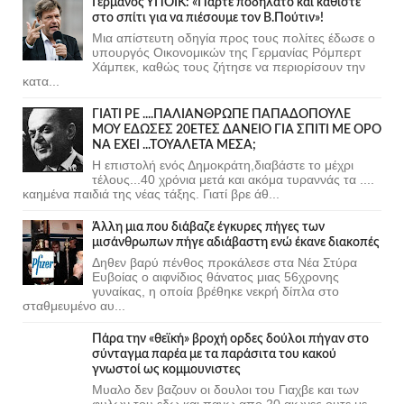
Γερμανός ΥΠΟΙΚ: «Πάρτε ποδήλατο και καθίστε
στο σπίτι για να πιέσουμε τον Β.Πούτιν»!
Μια απίστευτη οδηγία προς τους πολίτες έδωσε ο
υπουργός Οικονομικών της Γερμανίας Ρόμπερτ
Χάμπεκ, καθώς τους ζήτησε να περιορίσουν την
κατα...
ΓΙΑΤΙ ΡΕ ....ΠΑΛΙΑΝΘΡΩΠΕ ΠΑΠΑΔΟΠΟΥΛΕ
ΜΟΥ ΕΔΩΣΕΣ 20ΕΤΕΣ ΔΑΝΕΙΟ ΓΙΑ ΣΠΙΤΙ ΜΕ ΟΡΟ
ΝΑ ΕΧΕΙ ...ΤΟΥΑΛΕΤΑ ΜΕΣΑ;
Η επιστολή ενός Δημοκράτη,διαβάστε το μέχρι
τέλους...40 χρόνια μετά και ακόμα τυραννάς τα ....
καημένα παιδιά της νέας τάξης. Γιατί βρε άθ...
Άλλη μια που διάβαζε έγκυρες πήγες των
μισάνθρωπων πήγε αδιάβαστη ενώ έκανε διακοπές
Δηθεν βαρύ πένθος προκάλεσε στα Νέα Στύρα
Ευβοίας ο αιφνίδιος θάνατος μιας 56χρονης
γυναίκας, η οποία βρέθηκε νεκρή δίπλα στο
σταθμευμένο αυ...
Πάρα την «θεϊκή» βροχή ορδες δούλοι πήγαν στο
σύνταγμα παρέα με τα παράσιτα του κακού
γνωστοί ως κομμουνιστες
Μυαλο δεν βαζουν οι δουλοι του Γιαχβε και των
φυλων του εδω και πανω απο 20 αιωνες ουτε με