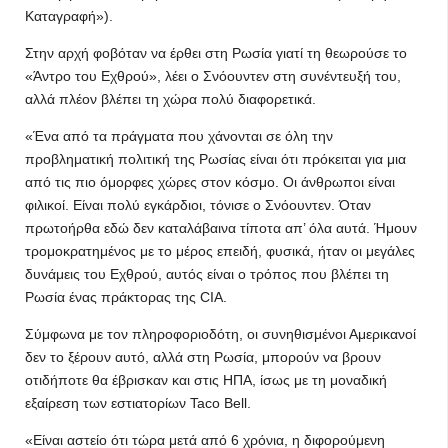
Καταγραφή»).
Στην αρχή φοβόταν να έρθει στη Ρωσία γιατί τη θεωρούσε το
«Άντρο του Εχθρού», λέει ο Σνόουντεν στη συνέντευξή του,
αλλά πλέον βλέπει τη χώρα πολύ διαφορετικά.
«Ένα από τα πράγματα που χάνονται σε όλη την
προβληματική πολιτική της Ρωσίας είναι ότι πρόκειται για μια
από τις πιο όμορφες χώρες στον κόσμο. Οι άνθρωποι είναι
φιλικοί. Είναι πολύ εγκάρδιοι, τόνισε ο Σνόουντεν. Όταν
πρωτοήρθα εδώ δεν καταλάβαινα τίποτα απ’ όλα αυτά. Ήμουν
τρομοκρατημένος με το μέρος επειδή, φυσικά, ήταν οι μεγάλες
δυνάμεις του Εχθρού, αυτός είναι ο τρόπος που βλέπει τη
Ρωσία ένας πράκτορας της CIA.
Σύμφωνα με τον πληροφοριοδότη, οι συνηθισμένοι Αμερικανοί
δεν το ξέρουν αυτό, αλλά στη Ρωσία, μπορούν να βρουν
οτιδήποτε θα έβρισκαν και στις ΗΠΑ, ίσως με τη μοναδική
εξαίρεση των εστιατορίων Taco Bell.
«Είναι αστείο ότι τώρα μετά από 6 χρόνια, η διφορούμενη