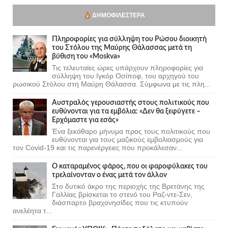
ΔΗΜΟΦΙΛΈΣΤΕΡΑ
Πληροφορίες για σύλληψη του Ρώσου διοικητή
του Στόλου της Mαύρης Θάλασσας μετά τη
βύθιση του «Moskva»
Τις τελευταίες ώρες υπάρχουν πληροφορίες για
σύλληψη του Ιγκόρ Οσίποφ, του αρχηγού του
ρωσικού Στόλου στη Μαύρη Θάλασσα. Σύμφωνα με τις πλη...
Αυστραλός γερουσιαστής στους πολιτικούς που
ευθύνονται για τα εμβόλια: «Δεν θα ξεφύγετε –
Ερχόμαστε για εσάς»
Ένα ξεκάθαρο μήνυμα προς τους πολιτικούς που
ευθύνονται για τους μαζικούς εμβολιασμούς για
τον Covid-19 και τις παρενέργειες που προκάλεσαν...
Ο καταραμένος φάρος, που οι φαροφύλακες του
τρελαίνονταν ο ένας μετά τον άλλον
Στο δυτικό άκρο της περιοχής της Βρετάνης της
Γαλλίας βρίσκεται το στενό του Ραζ-ντε-Σεν,
διάσπαρτο βραχονησίδες που τις κτυπούν
ανελέητα τ...