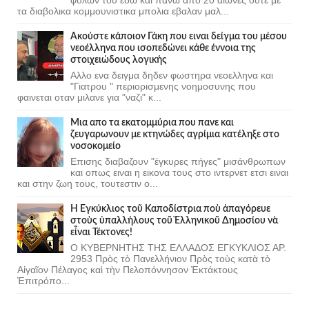
τα διαβολικα κομμουνιστικα μπολια εβαλαν μαλ...
Ακούστε κάποιον Γάκη που ειναι δείγμα του μέσου
νεοέλληνα που ισοπεδώνει κάθε έννοια της
στοιχειώδους λογικής
Αλλο ενα δειγμα δηδεν φωστηρα νεοελληνα και
"Γιατρου " περιορισμενης νοημοσυνης που
φαινεται οταν μιλανε για "ναζι" κ...
Μια απο τα εκατομμύρια που πανε και
ζευγαρωνουν με κτηνώδες αγρίμια κατέληξε στο
νοσοκομείο
Επισης διαβαζουν "έγκυρες πήγες" μισάνθρωπων
και οπως ειναι η εικονα τους στο ιντερνετ ετσι ειναι
και στην ζωη τους, τουτεστιν ο...
Ἡ Ἐγκύκλιος τοῦ Καποδίστρια ποὺ ἀπαγόρευε
στοὺς ὑπαλλήλους τοῦ Ἑλληνικοῦ Δημοσίου νὰ
εἶναι Τέκτονες!
Ο ΚΥΒΕΡΝΗΤΗΣ ΤΗΣ ΕΛΛΑΔΟΣ ΕΓΚΥΚΛΙΟΣ ΑΡ.
2953 Πρὸς τὸ Πανελλήνιον Πρὸς τοὺς κατὰ τὸ
Αἰγαῖον Πέλαγος καὶ τὴν Πελοπόννησον Ἐκτάκτους
Ἐπιτρόπο...