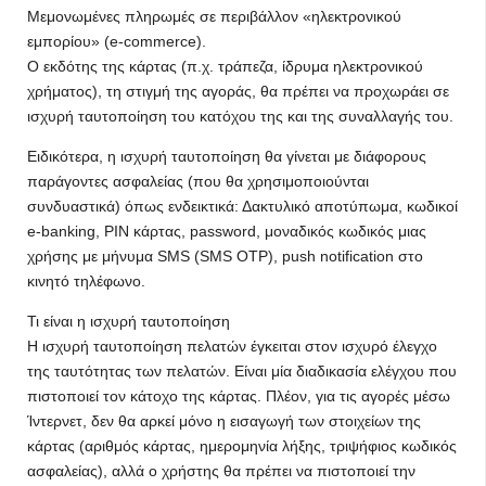
Μεμονωμένες πληρωμές σε περιβάλλον «ηλεκτρονικού
εμπορίου» (e-commerce).
Ο εκδότης της κάρτας (π.χ. τράπεζα, ίδρυμα ηλεκτρονικού
χρήματος), τη στιγμή της αγοράς, θα πρέπει να προχωράει σε
ισχυρή ταυτοποίηση του κατόχου της και της συναλλαγής του.
Ειδικότερα, η ισχυρή ταυτοποίηση θα γίνεται με διάφορους
παράγοντες ασφαλείας (που θα χρησιμοποιούνται
συνδυαστικά) όπως ενδεικτικά: Δακτυλικό αποτύπωμα, κωδικοί
e-banking, PIN κάρτας, password, μοναδικός κωδικός μιας
χρήσης με μήνυμα SMS (SMS OTP), push notification στο
κινητό τηλέφωνο.
Τι είναι η ισχυρή ταυτοποίηση
Η ισχυρή ταυτοποίηση πελατών έγκειται στον ισχυρό έλεγχο
της ταυτότητας των πελατών. Είναι μία διαδικασία ελέγχου που
πιστοποιεί τον κάτοχο της κάρτας. Πλέον, για τις αγορές μέσω
Ίντερνετ, δεν θα αρκεί μόνο η εισαγωγή των στοιχείων της
κάρτας (αριθμός κάρτας, ημερομηνία λήξης, τριψήφιος κωδικός
ασφαλείας), αλλά ο χρήστης θα πρέπει να πιστοποιεί την