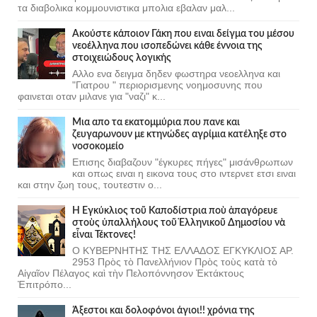
τα διαβολικα κομμουνιστικα μπολια εβαλαν μαλ...
Ακούστε κάποιον Γάκη που ειναι δείγμα του μέσου
νεοέλληνα που ισοπεδώνει κάθε έννοια της
στοιχειώδους λογικής
Αλλο ενα δειγμα δηδεν φωστηρα νεοελληνα και
"Γιατρου " περιορισμενης νοημοσυνης που
φαινεται οταν μιλανε για "ναζι" κ...
Μια απο τα εκατομμύρια που πανε και
ζευγαρωνουν με κτηνώδες αγρίμια κατέληξε στο
νοσοκομείο
Επισης διαβαζουν "έγκυρες πήγες" μισάνθρωπων
και οπως ειναι η εικονα τους στο ιντερνετ ετσι ειναι
και στην ζωη τους, τουτεστιν ο...
Ἡ Ἐγκύκλιος τοῦ Καποδίστρια ποὺ ἀπαγόρευε
στοὺς ὑπαλλήλους τοῦ Ἑλληνικοῦ Δημοσίου νὰ
εἶναι Τέκτονες!
Ο ΚΥΒΕΡΝΗΤΗΣ ΤΗΣ ΕΛΛΑΔΟΣ ΕΓΚΥΚΛΙΟΣ ΑΡ.
2953 Πρὸς τὸ Πανελλήνιον Πρὸς τοὺς κατὰ τὸ
Αἰγαῖον Πέλαγος καὶ τὴν Πελοπόννησον Ἐκτάκτους
Ἐπιτρόπο...
Άξεστοι και δολοφόνοι άγιοι!! χρόνια της