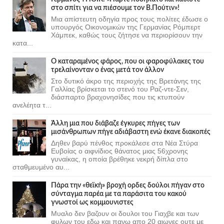
στο σπίτι για να πιέσουμε τον Β.Πούτιν»!
Μια απίστευτη οδηγία προς τους πολίτες έδωσε ο
υπουργός Οικονομικών της Γερμανίας Ρόμπερτ
Χάμπεκ, καθώς τους ζήτησε να περιορίσουν την
κατα...
Ο καταραμένος φάρος, που οι φαροφύλακες του
τρελαίνονταν ο ένας μετά τον άλλον
Στο δυτικό άκρο της περιοχής της Βρετάνης της
Γαλλίας βρίσκεται το στενό του Ραζ-ντε-Σεν,
διάσπαρτο βραχονησίδες που τις κτυπούν
ανελέητα τ...
Άλλη μια που διάβαζε έγκυρες πήγες των
μισάνθρωπων πήγε αδιάβαστη ενώ έκανε διακοπές
Δηθεν βαρύ πένθος προκάλεσε στα Νέα Στύρα
Ευβοίας ο αιφνίδιος θάνατος μιας 56χρονης
γυναίκας, η οποία βρέθηκε νεκρή δίπλα στο
σταθμευμένο αυ...
Πάρα την «θεϊκή» βροχή ορδες δούλοι πήγαν στο
σύνταγμα παρέα με τα παράσιτα του κακού
γνωστοί ως κομμουνιστες
Μυαλο δεν βαζουν οι δουλοι του Γιαχβε και των
φυλων του εδω και πανω απο 20 αιωνες ουτε με