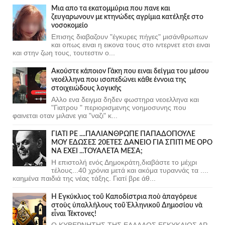
Μια απο τα εκατομμύρια που πανε και
ζευγαρωνουν με κτηνώδες αγρίμια κατέληξε στο
νοσοκομείο
Επισης διαβαζουν "έγκυρες πήγες" μισάνθρωπων
και οπως ειναι η εικονα τους στο ιντερνετ ετσι ειναι
και στην ζωη τους, τουτεστιν ο...
Ακούστε κάποιον Γάκη που ειναι δείγμα του μέσου
νεοέλληνα που ισοπεδώνει κάθε έννοια της
στοιχειώδους λογικής
Αλλο ενα δειγμα δηδεν φωστηρα νεοελληνα και
"Γιατρου " περιορισμενης νοημοσυνης που
φαινεται οταν μιλανε για "ναζι" κ...
ΓΙΑΤΙ ΡΕ ....ΠΑΛΙΑΝΘΡΩΠΕ ΠΑΠΑΔΟΠΟΥΛΕ
ΜΟΥ ΕΔΩΣΕΣ 20ΕΤΕΣ ΔΑΝΕΙΟ ΓΙΑ ΣΠΙΤΙ ΜΕ ΟΡΟ
ΝΑ ΕΧΕΙ ...ΤΟΥΑΛΕΤΑ ΜΕΣΑ;
Η επιστολή ενός Δημοκράτη,διαβάστε το μέχρι
τέλους...40 χρόνια μετά και ακόμα τυραννάς τα ....
καημένα παιδιά της νέας τάξης. Γιατί βρε άθ...
Ἡ Ἐγκύκλιος τοῦ Καποδίστρια ποὺ ἀπαγόρευε
στοὺς ὑπαλλήλους τοῦ Ἑλληνικοῦ Δημοσίου νὰ
εἶναι Τέκτονες!
Ο ΚΥΒΕΡΝΗΤΗΣ ΤΗΣ ΕΛΛΑΔΟΣ ΕΓΚΥΚΛΙΟΣ ΑΡ.