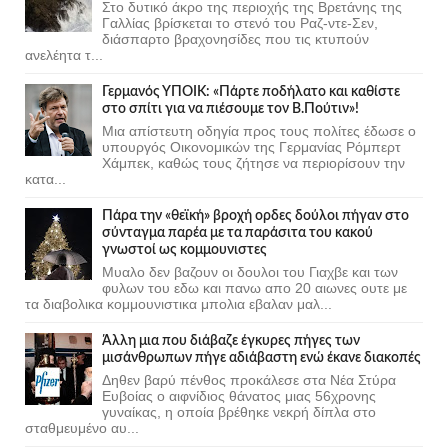
Στο δυτικό άκρο της περιοχής της Βρετάνης της
Γαλλίας βρίσκεται το στενό του Ραζ-ντε-Σεν,
διάσπαρτο βραχονησίδες που τις κτυπούν
ανελέητα τ...
Γερμανός ΥΠΟΙΚ: «Πάρτε ποδήλατο και καθίστε
στο σπίτι για να πιέσουμε τον Β.Πούτιν»!
Μια απίστευτη οδηγία προς τους πολίτες έδωσε ο
υπουργός Οικονομικών της Γερμανίας Ρόμπερτ
Χάμπεκ, καθώς τους ζήτησε να περιορίσουν την
κατα...
Πάρα την «θεϊκή» βροχή ορδες δούλοι πήγαν στο
σύνταγμα παρέα με τα παράσιτα του κακού
γνωστοί ως κομμουνιστες
Μυαλο δεν βαζουν οι δουλοι του Γιαχβε και των
φυλων του εδω και πανω απο 20 αιωνες ουτε με
τα διαβολικα κομμουνιστικα μπολια εβαλαν μαλ...
Άλλη μια που διάβαζε έγκυρες πήγες των
μισάνθρωπων πήγε αδιάβαστη ενώ έκανε διακοπές
Δηθεν βαρύ πένθος προκάλεσε στα Νέα Στύρα
Ευβοίας ο αιφνίδιος θάνατος μιας 56χρονης
γυναίκας, η οποία βρέθηκε νεκρή δίπλα στο
σταθμευμένο αυ...