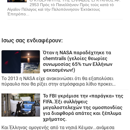
2953 Πρὸς τὸ Πανελλήνιον Πρὸς τοὺς κατὰ τὸ
Αἰγαῖον Πέλαγος καὶ τὴν Πελοπόννησον Ἐκτάκτους
Ἐπιτρόπο...