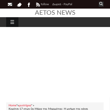
follow
Δωρεά - PayPal
AETOS NEWS
☰
Home
"»
μυστήρια
" »
Kορίτσι 17 ετών ζει Μέρα της Μαρμότας: Η μνήμη της κάνει