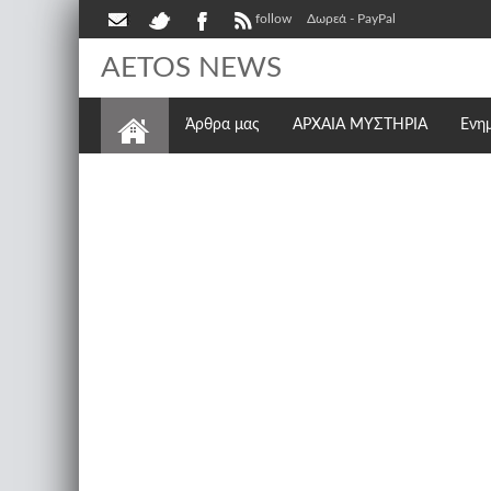
follow
Δωρεά - PayPal
AETOS NEWS
Άρθρα μας
ΑΡΧΑΙΑ ΜΥΣΤΗΡΙΑ
Ενη