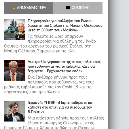
ΔΗΜΟΦΙΛΈΣΤΕΡΑ
COMMENT
Πληροφορίες για σύλληψη του Ρώσου
διοικητή του Στόλου της Mαύρης Θάλασσας
μετά τη βύθιση του «Moskva»
Τις τελευταίες ώρες υπάρχουν
πληροφορίες για σύλληψη του Ιγκόρ
Οσίποφ, του αρχηγού του ρωσικού Στόλου στη
Μαύρη Θάλασσα. Σύμφωνα με τις πλη...
Αυστραλός γερουσιαστής στους πολιτικούς
που ευθύνονται για τα εμβόλια: «Δεν θα
ξεφύγετε – Ερχόμαστε για εσάς»
Ένα ξεκάθαρο μήνυμα προς τους
πολιτικούς που ευθύνονται για τους
μαζικούς εμβολιασμούς για τον Covid-19 και τις
παρενέργειες που προκάλεσαν...
Γερμανός ΥΠΟΙΚ: «Πάρτε ποδήλατο και
καθίστε στο σπίτι για να πιέσουμε τον
Β.Πούτιν»!
Μια απίστευτη οδηγία προς τους πολίτες
έδωσε ο υπουργός Οικονομικών της
Γερμανίας Ρόμπερτ Χάμπεκ, καθώς τους ζήτησε να