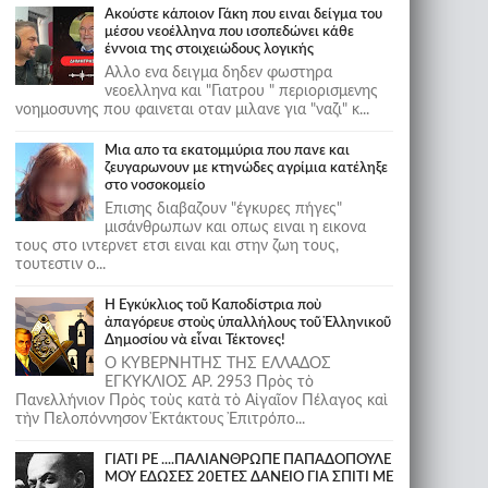
Ακούστε κάποιον Γάκη που ειναι δείγμα του
μέσου νεοέλληνα που ισοπεδώνει κάθε
έννοια της στοιχειώδους λογικής
Αλλο ενα δειγμα δηδεν φωστηρα
νεοελληνα και "Γιατρου " περιορισμενης
νοημοσυνης που φαινεται οταν μιλανε για "ναζι" κ...
Μια απο τα εκατομμύρια που πανε και
ζευγαρωνουν με κτηνώδες αγρίμια κατέληξε
στο νοσοκομείο
Επισης διαβαζουν "έγκυρες πήγες"
μισάνθρωπων και οπως ειναι η εικονα
τους στο ιντερνετ ετσι ειναι και στην ζωη τους,
τουτεστιν ο...
Ἡ Ἐγκύκλιος τοῦ Καποδίστρια ποὺ
ἀπαγόρευε στοὺς ὑπαλλήλους τοῦ Ἑλληνικοῦ
Δημοσίου νὰ εἶναι Τέκτονες!
Ο ΚΥΒΕΡΝΗΤΗΣ ΤΗΣ ΕΛΛΑΔΟΣ
ΕΓΚΥΚΛΙΟΣ ΑΡ. 2953 Πρὸς τὸ
Πανελλήνιον Πρὸς τοὺς κατὰ τὸ Αἰγαῖον Πέλαγος καὶ
τὴν Πελοπόννησον Ἐκτάκτους Ἐπιτρόπο...
ΓΙΑΤΙ ΡΕ ....ΠΑΛΙΑΝΘΡΩΠΕ ΠΑΠΑΔΟΠΟΥΛΕ
ΜΟΥ ΕΔΩΣΕΣ 20ΕΤΕΣ ΔΑΝΕΙΟ ΓΙΑ ΣΠΙΤΙ ΜΕ