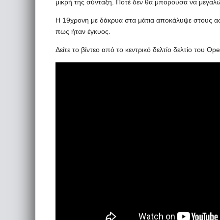
μικρή της σύνταξη. Ποτέ δεν θα μπορούσα να μεγα
Η 19χρονη με δάκρυα στα μάτια αποκάλυψε στους αστ
πως ήταν έγκυος.
Δείτε το βίντεο από το κεντρικό δελτίο δελτίο του Op