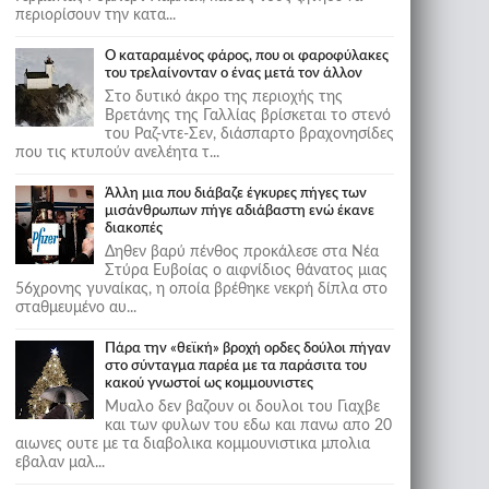
περιορίσουν την κατα...
Ο καταραμένος φάρος, που οι φαροφύλακες
του τρελαίνονταν ο ένας μετά τον άλλον
Στο δυτικό άκρο της περιοχής της
Βρετάνης της Γαλλίας βρίσκεται το στενό
του Ραζ-ντε-Σεν, διάσπαρτο βραχονησίδες
που τις κτυπούν ανελέητα τ...
Άλλη μια που διάβαζε έγκυρες πήγες των
μισάνθρωπων πήγε αδιάβαστη ενώ έκανε
διακοπές
Δηθεν βαρύ πένθος προκάλεσε στα Νέα
Στύρα Ευβοίας ο αιφνίδιος θάνατος μιας
56χρονης γυναίκας, η οποία βρέθηκε νεκρή δίπλα στο
σταθμευμένο αυ...
Πάρα την «θεϊκή» βροχή ορδες δούλοι πήγαν
στο σύνταγμα παρέα με τα παράσιτα του
κακού γνωστοί ως κομμουνιστες
Μυαλο δεν βαζουν οι δουλοι του Γιαχβε
και των φυλων του εδω και πανω απο 20
αιωνες ουτε με τα διαβολικα κομμουνιστικα μπολια
εβαλαν μαλ...