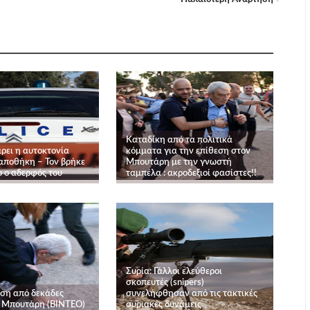
Καταδίκη από τα πολιτικά
ρει η αυτοκτονία
κόμματα για την επίθεση στον
 αποθήκη – Τον βρήκε
Μπουτάρη με την γνωστή
 ο αδερφός του
ταμπέλα : ακροδεξιοί φασίστες!!
Συρία: Γάλλοι ελεύθεροι
σκοπευτές (snipers)
εση από δεκάδες
συνελήφθησαν από τις τακτικές
 Μπουτάρη (ΒΙΝΤΕΟ)
συριακές δυνάμεις