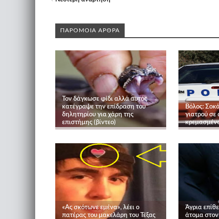
ΠΑΡΟΜΟΙΑ ΑΡΘΡΑ
Τον δάγκωσε φίδι αλλά αυτός
κατέγραψε την επίδραση του
Βόλος: Σοκά
δηλητηρίου για χάρη της
γιατρού σε
επιστήμης (βίντεο)
κρεμασμένο
«Ας σκότωνε εμένα», λέει ο
Άγρια επίθ
πατέρας του μακελάρη του Τέξας
άτομα στον