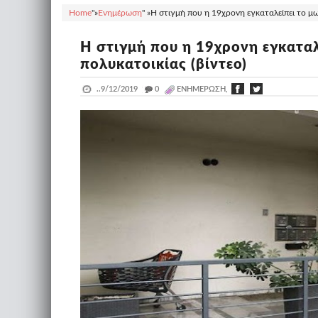
Home
"»
Ενημέρωση
" »
Η στιγμή που η 19χρονη εγκαταλείπει το μωρ
Η στιγμή που η 19χρονη εγκαταλ
πολυκατοικίας (βίντεο)
..
9/12/2019
_
0
ΕΝΗΜΈΡΩΣΗ,