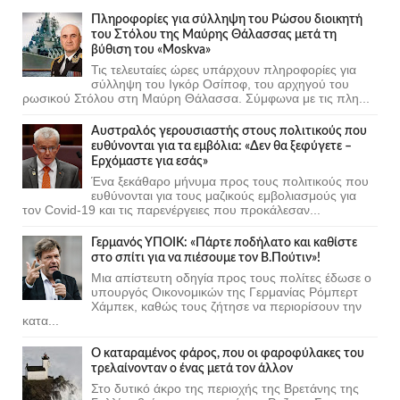
Πληροφορίες για σύλληψη του Ρώσου διοικητή
του Στόλου της Mαύρης Θάλασσας μετά τη
βύθιση του «Moskva»
Τις τελευταίες ώρες υπάρχουν πληροφορίες για
σύλληψη του Ιγκόρ Οσίποφ, του αρχηγού του
ρωσικού Στόλου στη Μαύρη Θάλασσα. Σύμφωνα με τις πλη...
Αυστραλός γερουσιαστής στους πολιτικούς που
ευθύνονται για τα εμβόλια: «Δεν θα ξεφύγετε –
Ερχόμαστε για εσάς»
Ένα ξεκάθαρο μήνυμα προς τους πολιτικούς που
ευθύνονται για τους μαζικούς εμβολιασμούς για
τον Covid-19 και τις παρενέργειες που προκάλεσαν...
Γερμανός ΥΠΟΙΚ: «Πάρτε ποδήλατο και καθίστε
στο σπίτι για να πιέσουμε τον Β.Πούτιν»!
Μια απίστευτη οδηγία προς τους πολίτες έδωσε ο
υπουργός Οικονομικών της Γερμανίας Ρόμπερτ
Χάμπεκ, καθώς τους ζήτησε να περιορίσουν την
κατα...
Ο καταραμένος φάρος, που οι φαροφύλακες του
τρελαίνονταν ο ένας μετά τον άλλον
Στο δυτικό άκρο της περιοχής της Βρετάνης της