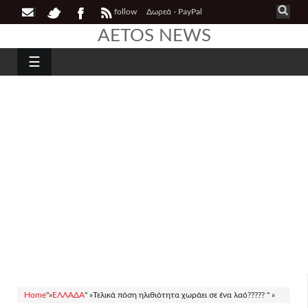
follow
Δωρεά - PayPal
AETOS NEWS
☰
Home
"»
ΕΛΛΑΔΑ
" »
Τελικά πόση ηλιθιότητα χωράει σε ένα λαό????? " »