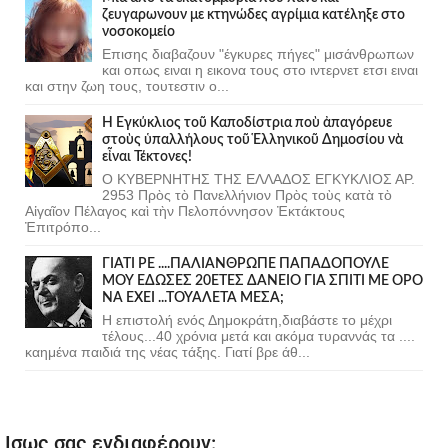
ζευγαρωνουν με κτηνώδες αγρίμια κατέληξε στο
νοσοκομείο
Επισης διαβαζουν "έγκυρες πήγες" μισάνθρωπων
και οπως ειναι η εικονα τους στο ιντερνετ ετσι ειναι
και στην ζωη τους, τουτεστιν ο...
Ἡ Ἐγκύκλιος τοῦ Καποδίστρια ποὺ ἀπαγόρευε
στοὺς ὑπαλλήλους τοῦ Ἑλληνικοῦ Δημοσίου νὰ
εἶναι Τέκτονες!
Ο ΚΥΒΕΡΝΗΤΗΣ ΤΗΣ ΕΛΛΑΔΟΣ ΕΓΚΥΚΛΙΟΣ ΑΡ.
2953 Πρὸς τὸ Πανελλήνιον Πρὸς τοὺς κατὰ τὸ
Αἰγαῖον Πέλαγος καὶ τὴν Πελοπόννησον Ἐκτάκτους
Ἐπιτρόπο...
ΓΙΑΤΙ ΡΕ ....ΠΑΛΙΑΝΘΡΩΠΕ ΠΑΠΑΔΟΠΟΥΛΕ
ΜΟΥ ΕΔΩΣΕΣ 20ΕΤΕΣ ΔΑΝΕΙΟ ΓΙΑ ΣΠΙΤΙ ΜΕ ΟΡΟ
ΝΑ ΕΧΕΙ ...ΤΟΥΑΛΕΤΑ ΜΕΣΑ;
Η επιστολή ενός Δημοκράτη,διαβάστε το μέχρι
τέλους...40 χρόνια μετά και ακόμα τυραννάς τα ....
καημένα παιδιά της νέας τάξης. Γιατί βρε άθ...