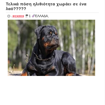
Τελικά πόση ηλιθιότητα χωράει σε ένα
λαό?????
_
1
ΕΛΛΑΔΑ,
..
9/13/2019