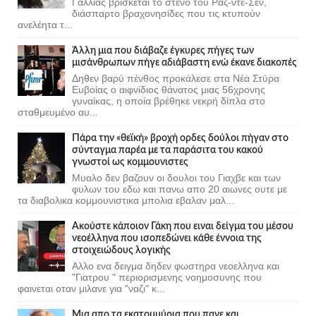
Γαλλίας βρίσκεται το στενό του Ραζ-ντε-Σεν,
διάσπαρτο βραχονησίδες που τις κτυπούν
ανελέητα τ...
Άλλη μια που διάβαζε έγκυρες πήγες των
μισάνθρωπων πήγε αδιάβαστη ενώ έκανε διακοπές
Δηθεν βαρύ πένθος προκάλεσε στα Νέα Στύρα
Ευβοίας ο αιφνίδιος θάνατος μιας 56χρονης
γυναίκας, η οποία βρέθηκε νεκρή δίπλα στο
σταθμευμένο αυ...
Πάρα την «θεϊκή» βροχή ορδες δούλοι πήγαν στο
σύνταγμα παρέα με τα παράσιτα του κακού
γνωστοί ως κομμουνιστες
Μυαλο δεν βαζουν οι δουλοι του Γιαχβε και των
φυλων του εδω και πανω απο 20 αιωνες ουτε με
τα διαβολικα κομμουνιστικα μπολια εβαλαν μαλ...
Ακούστε κάποιον Γάκη που ειναι δείγμα του μέσου
νεοέλληνα που ισοπεδώνει κάθε έννοια της
στοιχειώδους λογικής
Αλλο ενα δειγμα δηδεν φωστηρα νεοελληνα και
"Γιατρου " περιορισμενης νοημοσυνης που
φαινεται οταν μιλανε για "ναζι" κ...
Μια απο τα εκατομμύρια που πανε και