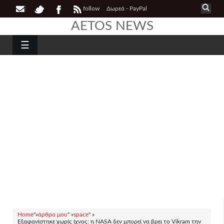
follow
Δωρεά - PayPal
AETOS NEWS
☰
Home
"»
άρθρα μου
" »
space
" »
Εξαφανίστηκε χωρίς ίχνος: η NASA δεν μπορεί να βρει το Vikram την