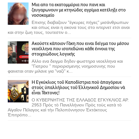
Μια απο τα εκατομμύρια που πανε και
ζευγαρωνουν με κτηνώδες αγρίμια κατέληξε στο
νοσοκομείο
Επισης διαβαζουν "έγκυρες πήγες" μισάνθρωπων
και οπως ειναι η εικονα τους στο ιντερνετ ετσι ειναι
και στην ζωη τους, τουτεστιν ο...
Ακούστε κάποιον Γάκη που ειναι δείγμα του μέσου
νεοέλληνα που ισοπεδώνει κάθε έννοια της
στοιχειώδους λογικής
Αλλο ενα δειγμα δηδεν φωστηρα νεοελληνα και
"Γιατρου " περιορισμενης νοημοσυνης που
φαινεται οταν μιλανε για "ναζι" κ...
Ἡ Ἐγκύκλιος τοῦ Καποδίστρια ποὺ ἀπαγόρευε
στοὺς ὑπαλλήλους τοῦ Ἑλληνικοῦ Δημοσίου νὰ
εἶναι Τέκτονες!
Ο ΚΥΒΕΡΝΗΤΗΣ ΤΗΣ ΕΛΛΑΔΟΣ ΕΓΚΥΚΛΙΟΣ ΑΡ.
2953 Πρὸς τὸ Πανελλήνιον Πρὸς τοὺς κατὰ τὸ
Αἰγαῖον Πέλαγος καὶ τὴν Πελοπόννησον Ἐκτάκτους
Ἐπιτρόπο...