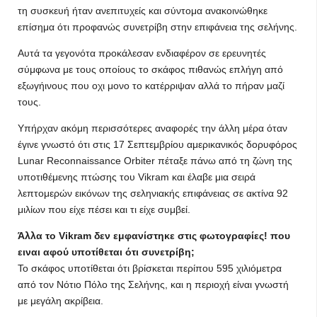
τη συσκευή ήταν ανεπιτυχείς και σύντομα ανακοινώθηκε
επίσημα ότι προφανώς συνετρίβη στην επιφάνεια της σελήνης.
Αυτά τα γεγονότα προκάλεσαν ενδιαφέρον σε ερευνητές
σύμφωνα με τους οποίους το σκάφος πιθανώς επλήγη από
εξωγήινους που οχι μονο το κατέρριψαν αλλά το πήραν μαζί
τους.
Υπήρχαν ακόμη περισσότερες αναφορές την άλλη μέρα όταν
έγινε γνωστό ότι στις 17 Σεπτεμβρίου αμερικανικός δορυφόρος
Lunar Reconnaissance Orbiter πέταξε πάνω από τη ζώνη της
υποτιθέμενης πτώσης του Vikram και έλαβε μια σειρά
λεπτομερών εικόνων της σεληνιακής επιφάνειας σε ακτίνα 92
μιλίων που είχε πέσει και τι είχε συμβεί.
Άλλα το Vikram δεν εμφανίστηκε στις φωτογραφίες! που
ειναι αφού υποτίθεται ότι συνετρίβη;
Το σκάφος υποτίθεται ότι βρίσκεται περίπου 595 χιλιόμετρα
από τον Νότιο Πόλο της Σελήνης, και η περιοχή είναι γνωστή
με μεγάλη ακρίβεια.