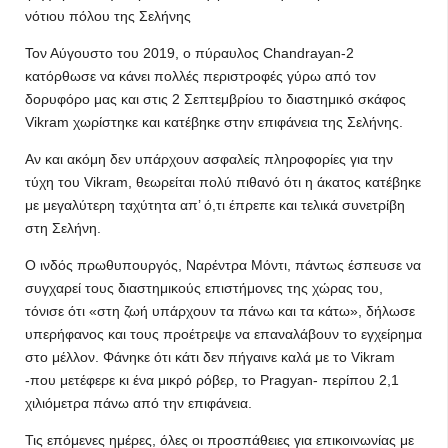
νότιου πόλου της Σελήνης
Τον Αύγουστο του 2019, ο πύραυλος Chandrayan-2
κατόρθωσε να κάνει πολλές περιστροφές γύρω από τον
δορυφόρο μας και στις 2 Σεπτεμβρίου το διαστημικό σκάφος
Vikram χωρίστηκε και κατέβηκε στην επιφάνεια της Σελήνης.
Αν και ακόμη δεν υπάρχουν ασφαλείς πληροφορίες για την
τύχη του Vikram, θεωρείται πολύ πιθανό ότι η άκατος κατέβηκε
με μεγαλύτερη ταχύτητα απ’ ό,τι έπρεπε και τελικά συνετρίβη
στη Σελήνη.
Ο ινδός πρωθυπουργός, Ναρέντρα Μόντι, πάντως έσπευσε να
συγχαρεί τους διαστημικούς επιστήμονες της χώρας του,
τόνισε ότι «στη ζωή υπάρχουν τα πάνω και τα κάτω», δήλωσε
υπερήφανος και τους προέτρεψε να επαναλάβουν το εγχείρημα
στο μέλλον. Φάνηκε ότι κάτι δεν πήγαινε καλά με το Vikram
-που μετέφερε κι ένα μικρό ρόβερ, το Pragyan- περίπου 2,1
χιλιόμετρα πάνω από την επιφάνεια.
Τις επόμενες ημέρες, όλες οι προσπάθειες για επικοινωνίας με