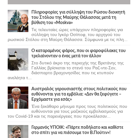
Πληροφορίες για σύλληψη του Ρώσου διοικητή
του Στόλου της Mαύρης Θάλασσας μετά τη
βύθιση του «Moskva»
Τις τελευταίες ώρες υπάρχουν πληροφορίες για
σύλληψη του Ιγκόρ Οσίποφ, του αρχηγού του
ρωσικού Στόλου στη Μαύρη Θάλασσα. Σύμφωνα με τις πλη...
Ο καταραμένος φάρος, που οι φαροφύλακες του
τρελαίνονταν ο ένας μετά τον άλλον
Στο δυτικό άκρο της περιοχής της Βρετάνης της
Γαλλίας βρίσκεται το στενό του Ραζ-ντε-Σεν,
διάσπαρτο βραχονησίδες που τις κτυπούν
ανελέητα τ...
Αυστραλός γερουσιαστής στους πολιτικούς που
ευθύνονται για τα εμβόλια: «Δεν θα ξεφύγετε –
Ερχόμαστε για εσάς»
Ένα ξεκάθαρο μήνυμα προς τους πολιτικούς που
ευθύνονται για τους μαζικούς εμβολιασμούς για
τον Covid-19 και τις παρενέργειες που προκάλεσαν...
Γερμανός ΥΠΟΙΚ: «Πάρτε ποδήλατο και καθίστε
στο σπίτι για να πιέσουμε τον Β.Πούτιν»!