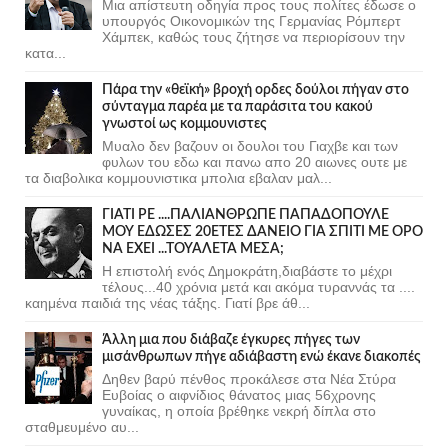
Μια απίστευτη οδηγία προς τους πολίτες έδωσε ο
υπουργός Οικονομικών της Γερμανίας Ρόμπερτ
Χάμπεκ, καθώς τους ζήτησε να περιορίσουν την
κατα...
Πάρα την «θεϊκή» βροχή ορδες δούλοι πήγαν στο
σύνταγμα παρέα με τα παράσιτα του κακού
γνωστοί ως κομμουνιστες
Μυαλο δεν βαζουν οι δουλοι του Γιαχβε και των
φυλων του εδω και πανω απο 20 αιωνες ουτε με
τα διαβολικα κομμουνιστικα μπολια εβαλαν μαλ...
ΓΙΑΤΙ ΡΕ ....ΠΑΛΙΑΝΘΡΩΠΕ ΠΑΠΑΔΟΠΟΥΛΕ
ΜΟΥ ΕΔΩΣΕΣ 20ΕΤΕΣ ΔΑΝΕΙΟ ΓΙΑ ΣΠΙΤΙ ΜΕ ΟΡΟ
ΝΑ ΕΧΕΙ ...ΤΟΥΑΛΕΤΑ ΜΕΣΑ;
Η επιστολή ενός Δημοκράτη,διαβάστε το μέχρι
τέλους...40 χρόνια μετά και ακόμα τυραννάς τα ....
καημένα παιδιά της νέας τάξης. Γιατί βρε άθ...
Άλλη μια που διάβαζε έγκυρες πήγες των
μισάνθρωπων πήγε αδιάβαστη ενώ έκανε διακοπές
Δηθεν βαρύ πένθος προκάλεσε στα Νέα Στύρα
Ευβοίας ο αιφνίδιος θάνατος μιας 56χρονης
γυναίκας, η οποία βρέθηκε νεκρή δίπλα στο
σταθμευμένο αυ...