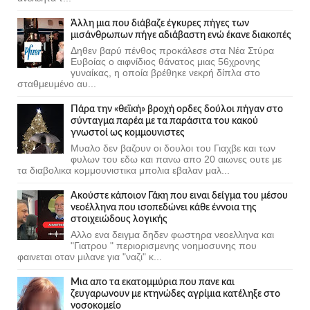
Άλλη μια που διάβαζε έγκυρες πήγες των
μισάνθρωπων πήγε αδιάβαστη ενώ έκανε διακοπές
Δηθεν βαρύ πένθος προκάλεσε στα Νέα Στύρα
Ευβοίας ο αιφνίδιος θάνατος μιας 56χρονης
γυναίκας, η οποία βρέθηκε νεκρή δίπλα στο
σταθμευμένο αυ...
Πάρα την «θεϊκή» βροχή ορδες δούλοι πήγαν στο
σύνταγμα παρέα με τα παράσιτα του κακού
γνωστοί ως κομμουνιστες
Μυαλο δεν βαζουν οι δουλοι του Γιαχβε και των
φυλων του εδω και πανω απο 20 αιωνες ουτε με
τα διαβολικα κομμουνιστικα μπολια εβαλαν μαλ...
Ακούστε κάποιον Γάκη που ειναι δείγμα του μέσου
νεοέλληνα που ισοπεδώνει κάθε έννοια της
στοιχειώδους λογικής
Αλλο ενα δειγμα δηδεν φωστηρα νεοελληνα και
"Γιατρου " περιορισμενης νοημοσυνης που
φαινεται οταν μιλανε για "ναζι" κ...
Μια απο τα εκατομμύρια που πανε και
ζευγαρωνουν με κτηνώδες αγρίμια κατέληξε στο
νοσοκομείο