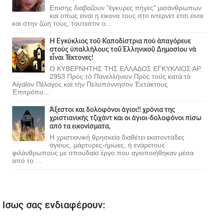
Επισης διαβαζουν "έγκυρες πήγες" μισάνθρωπων
και οπως ειναι η εικονα τους στο ιντερνετ ετσι ειναι
και στην ζωη τους, τουτεστιν ο...
Ἡ Ἐγκύκλιος τοῦ Καποδίστρια ποὺ ἀπαγόρευε
στοὺς ὑπαλλήλους τοῦ Ἑλληνικοῦ Δημοσίου νὰ
εἶναι Τέκτονες!
Ο ΚΥΒΕΡΝΗΤΗΣ ΤΗΣ ΕΛΛΑΔΟΣ ΕΓΚΥΚΛΙΟΣ ΑΡ.
2953 Πρὸς τὸ Πανελλήνιον Πρὸς τοὺς κατὰ τὸ
Αἰγαῖον Πέλαγος καὶ τὴν Πελοπόννησον Ἐκτάκτους
Ἐπιτρόπο...
Άξεστοι και δολοφόνοι άγιοι!! χρόνια της
χριστιανικής τζιχάντ και οι άγιοι-δολοφόνοι πίσω
από τα εικονίσματα,
Η χριστιανική θρησκεία διαθέτει εκατοντάδες
άγιους, μάρτυρες-ήρωες, ή ενάρετους
φιλάνθρωπους με σπουδαίο έργο που αγιοποιήθηκαν μέσα
από το ...