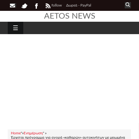
follow
Δωρεά - PayPal
AETOS NEWS
☰
Home
"»
Ενημέρωση
" »
Έρχεται πρόγραμμα για αγορά «καθαρών» αυτοκινήτων με μειωμένα