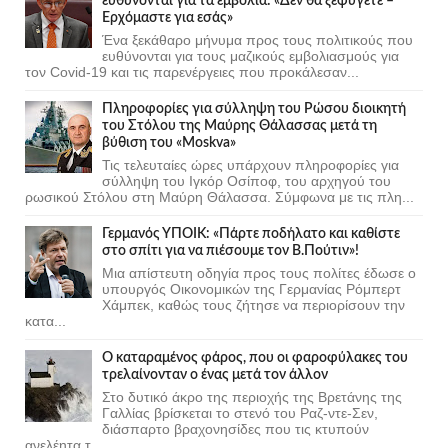
ευθύνονται για τα εμβόλια: «Δεν θα ξεφύγετε –
Ερχόμαστε για εσάς»
Ένα ξεκάθαρο μήνυμα προς τους πολιτικούς που
ευθύνονται για τους μαζικούς εμβολιασμούς για
τον Covid-19 και τις παρενέργειες που προκάλεσαν...
Πληροφορίες για σύλληψη του Ρώσου διοικητή
του Στόλου της Mαύρης Θάλασσας μετά τη
βύθιση του «Moskva»
Τις τελευταίες ώρες υπάρχουν πληροφορίες για
σύλληψη του Ιγκόρ Οσίποφ, του αρχηγού του
ρωσικού Στόλου στη Μαύρη Θάλασσα. Σύμφωνα με τις πλη...
Γερμανός ΥΠΟΙΚ: «Πάρτε ποδήλατο και καθίστε
στο σπίτι για να πιέσουμε τον Β.Πούτιν»!
Μια απίστευτη οδηγία προς τους πολίτες έδωσε ο
υπουργός Οικονομικών της Γερμανίας Ρόμπερτ
Χάμπεκ, καθώς τους ζήτησε να περιορίσουν την
κατα...
Ο καταραμένος φάρος, που οι φαροφύλακες του
τρελαίνονταν ο ένας μετά τον άλλον
Στο δυτικό άκρο της περιοχής της Βρετάνης της
Γαλλίας βρίσκεται το στενό του Ραζ-ντε-Σεν,
διάσπαρτο βραχονησίδες που τις κτυπούν
ανελέητα τ...