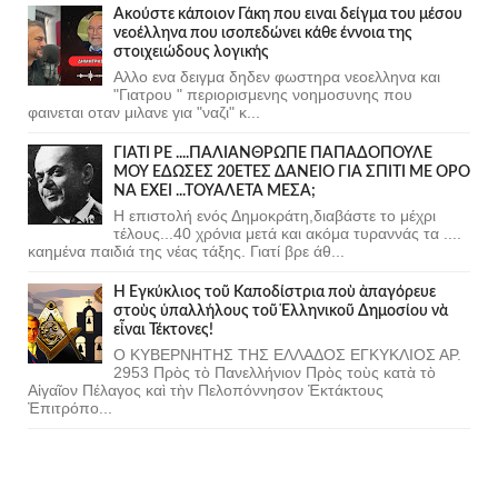
Ακούστε κάποιον Γάκη που ειναι δείγμα του μέσου
νεοέλληνα που ισοπεδώνει κάθε έννοια της
στοιχειώδους λογικής
Αλλο ενα δειγμα δηδεν φωστηρα νεοελληνα και
"Γιατρου " περιορισμενης νοημοσυνης που
φαινεται οταν μιλανε για "ναζι" κ...
ΓΙΑΤΙ ΡΕ ....ΠΑΛΙΑΝΘΡΩΠΕ ΠΑΠΑΔΟΠΟΥΛΕ
ΜΟΥ ΕΔΩΣΕΣ 20ΕΤΕΣ ΔΑΝΕΙΟ ΓΙΑ ΣΠΙΤΙ ΜΕ ΟΡΟ
ΝΑ ΕΧΕΙ ...ΤΟΥΑΛΕΤΑ ΜΕΣΑ;
Η επιστολή ενός Δημοκράτη,διαβάστε το μέχρι
τέλους...40 χρόνια μετά και ακόμα τυραννάς τα ....
καημένα παιδιά της νέας τάξης. Γιατί βρε άθ...
Ἡ Ἐγκύκλιος τοῦ Καποδίστρια ποὺ ἀπαγόρευε
στοὺς ὑπαλλήλους τοῦ Ἑλληνικοῦ Δημοσίου νὰ
εἶναι Τέκτονες!
Ο ΚΥΒΕΡΝΗΤΗΣ ΤΗΣ ΕΛΛΑΔΟΣ ΕΓΚΥΚΛΙΟΣ ΑΡ.
2953 Πρὸς τὸ Πανελλήνιον Πρὸς τοὺς κατὰ τὸ
Αἰγαῖον Πέλαγος καὶ τὴν Πελοπόννησον Ἐκτάκτους
Ἐπιτρόπο...