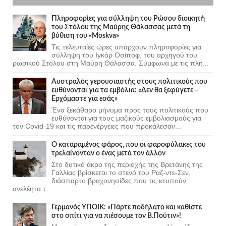
Πληροφορίες για σύλληψη του Ρώσου διοικητή
του Στόλου της Mαύρης Θάλασσας μετά τη
βύθιση του «Moskva»
Τις τελευταίες ώρες υπάρχουν πληροφορίες για
σύλληψη του Ιγκόρ Οσίποφ, του αρχηγού του
ρωσικού Στόλου στη Μαύρη Θάλασσα. Σύμφωνα με τις πλη...
Αυστραλός γερουσιαστής στους πολιτικούς που
ευθύνονται για τα εμβόλια: «Δεν θα ξεφύγετε –
Ερχόμαστε για εσάς»
Ένα ξεκάθαρο μήνυμα προς τους πολιτικούς που
ευθύνονται για τους μαζικούς εμβολιασμούς για
τον Covid-19 και τις παρενέργειες που προκάλεσαν...
Ο καταραμένος φάρος, που οι φαροφύλακες του
τρελαίνονταν ο ένας μετά τον άλλον
Στο δυτικό άκρο της περιοχής της Βρετάνης της
Γαλλίας βρίσκεται το στενό του Ραζ-ντε-Σεν,
διάσπαρτο βραχονησίδες που τις κτυπούν
ανελέητα τ...
Γερμανός ΥΠΟΙΚ: «Πάρτε ποδήλατο και καθίστε
στο σπίτι για να πιέσουμε τον Β.Πούτιν»!