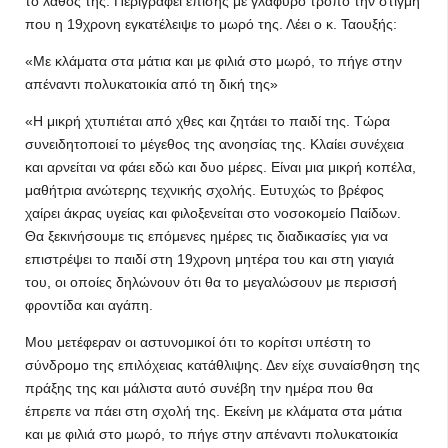
το λάθος της. Περιγράφει επίσης με γλαφυρό τρόπο την στιγμή
που η 19χρονη εγκατέλειψε το μωρό της. Λέει ο κ. Ταουξής:
«Με κλάματα στα μάτια και με φιλιά στο μωρό, το πήγε στην
απέναντι πολυκατοικία από τη δική της»
«Η μικρή χτυπιέται από χθες και ζητάει το παιδί της. Τώρα
συνειδητοποιεί το μέγεθος της ανοησίας της. Κλαίει συνέχεια
και αρνείται να φάει εδώ και δυο μέρες. Είναι μια μικρή κοπέλα,
μαθήτρια ανώτερης τεχνικής σχολής. Ευτυχώς το βρέφος
χαίρει άκρας υγείας και φιλοξενείται στο νοσοκομείο Παίδων.
Θα ξεκινήσουμε τις επόμενες ημέρες τις διαδικασίες για να
επιστρέψει το παιδί στη 19χρονη μητέρα του και στη γιαγιά
του, οι οποίες δηλώνουν ότι θα το μεγαλώσουν με περισσή
φροντίδα και αγάπη.
Μου μετέφεραν οι αστυνομικοί ότι το κορίτσι υπέστη το
σύνδρομο της επιλόχειας κατάθλιψης. Δεν είχε συναίσθηση της
πράξης της και μάλιστα αυτό συνέβη την ημέρα που θα
έπρεπε να πάει στη σχολή της. Εκείνη με κλάματα στα μάτια
και με φιλιά στο μωρό, το πήγε στην απέναντι πολυκατοικία