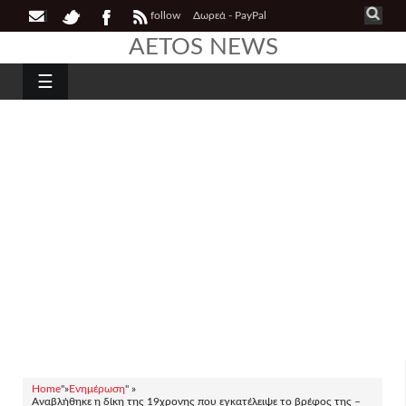
follow
Δωρεά - PayPal
AETOS NEWS
☰
Home
"»
Ενημέρωση
" »
Αναβλήθηκε η δίκη της 19χρονης που εγκατέλειψε το βρέφος της –