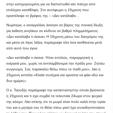
στην κατηγορουμένη για να διαπιστωθεί εάν πάσχει από
επιλόχειο κατάθλιψη. Στο αυτόφωρο η 19χρονη που
εγκατέλειψε το βρέφος της – «Δεν κατάλαβα…
Νωρίτερα, ο εισαγγελέας άσκησε σε βάρος της ποινική δίωξη
για έκθεση ανηλίκου σε κίνδυνο σε βαθμό πλημμελήματος.
«Δεν κατάλαβα τι έκανα» Η 19χρονη μέσω του δικηγόρου της
και μέσα σε λίγες λέξεις περιέγραψε όλα όσα αισθάνεται μετά
από αυτό που έγινε.
«Δεν κατάλαβα τι έκανα. Ήταν εντελώς, παρορμητική η
ενέργειά μου, χωρίς να αντιλαμβάνομαι την πράξη μου. Ζητάω
συγγνώμη. Σας παρακαλώ θέλω πίσω το παιδί μου», λέει η
19χρονη κοπέλα.«Κλαίει συνέχεια και αρνείται να φάει εδώ και
δυο ημέρες»
Ο κ. Ταουξής περιέγραψε την κατάστασηστην οποία βρίσκεται
η 19χρονη και τι έχει συμβεί τα τελευταία 24ωρα στον ψυχικό
της κόσμο. Λέει επίσης ότι το μωρό είναι πολύ καλά στην υγεία
του και η μητέρα του το θέλει πίσω γιατί έχει συνειδητοποιήσει