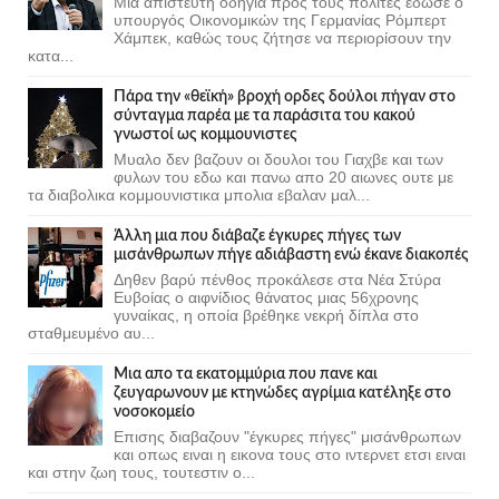
Μια απίστευτη οδηγία προς τους πολίτες έδωσε ο
υπουργός Οικονομικών της Γερμανίας Ρόμπερτ
Χάμπεκ, καθώς τους ζήτησε να περιορίσουν την
κατα...
Πάρα την «θεϊκή» βροχή ορδες δούλοι πήγαν στο
σύνταγμα παρέα με τα παράσιτα του κακού
γνωστοί ως κομμουνιστες
Μυαλο δεν βαζουν οι δουλοι του Γιαχβε και των
φυλων του εδω και πανω απο 20 αιωνες ουτε με
τα διαβολικα κομμουνιστικα μπολια εβαλαν μαλ...
Άλλη μια που διάβαζε έγκυρες πήγες των
μισάνθρωπων πήγε αδιάβαστη ενώ έκανε διακοπές
Δηθεν βαρύ πένθος προκάλεσε στα Νέα Στύρα
Ευβοίας ο αιφνίδιος θάνατος μιας 56χρονης
γυναίκας, η οποία βρέθηκε νεκρή δίπλα στο
σταθμευμένο αυ...
Μια απο τα εκατομμύρια που πανε και
ζευγαρωνουν με κτηνώδες αγρίμια κατέληξε στο
νοσοκομείο
Επισης διαβαζουν "έγκυρες πήγες" μισάνθρωπων
και οπως ειναι η εικονα τους στο ιντερνετ ετσι ειναι
και στην ζωη τους, τουτεστιν ο...