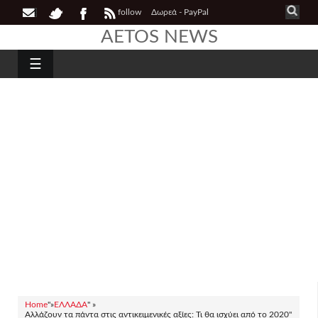
follow
Δωρεά - PayPal
AETOS NEWS
☰
Home
"»
ΕΛΛΑΔΑ
" »
Aλλάζουν τα πάντα στις αντικειμενικές αξίες: Τι θα ισχύει από το 2020"