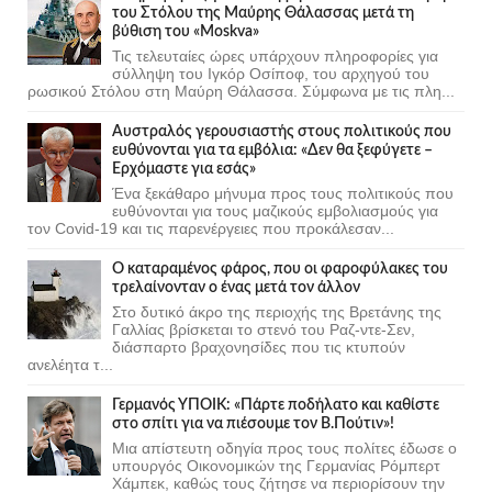
του Στόλου της Mαύρης Θάλασσας μετά τη
βύθιση του «Moskva»
Τις τελευταίες ώρες υπάρχουν πληροφορίες για
σύλληψη του Ιγκόρ Οσίποφ, του αρχηγού του
ρωσικού Στόλου στη Μαύρη Θάλασσα. Σύμφωνα με τις πλη...
Αυστραλός γερουσιαστής στους πολιτικούς που
ευθύνονται για τα εμβόλια: «Δεν θα ξεφύγετε –
Ερχόμαστε για εσάς»
Ένα ξεκάθαρο μήνυμα προς τους πολιτικούς που
ευθύνονται για τους μαζικούς εμβολιασμούς για
τον Covid-19 και τις παρενέργειες που προκάλεσαν...
Ο καταραμένος φάρος, που οι φαροφύλακες του
τρελαίνονταν ο ένας μετά τον άλλον
Στο δυτικό άκρο της περιοχής της Βρετάνης της
Γαλλίας βρίσκεται το στενό του Ραζ-ντε-Σεν,
διάσπαρτο βραχονησίδες που τις κτυπούν
ανελέητα τ...
Γερμανός ΥΠΟΙΚ: «Πάρτε ποδήλατο και καθίστε
στο σπίτι για να πιέσουμε τον Β.Πούτιν»!
Μια απίστευτη οδηγία προς τους πολίτες έδωσε ο
υπουργός Οικονομικών της Γερμανίας Ρόμπερτ
Χάμπεκ, καθώς τους ζήτησε να περιορίσουν την