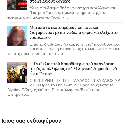
στοιχειώδους λογικής
Αλλο ενα δειγμα δηδεν φωστηρα νεοελληνα και
"Γιατρου " περιορισμενης νοημοσυνης που
φαινεται οταν μιλανε για "ναζι" κ...
Μια απο τα εκατομμύρια που πανε και
ζευγαρωνουν με κτηνώδες αγρίμια κατέληξε στο
νοσοκομείο
Επισης διαβαζουν "έγκυρες πήγες" μισάνθρωπων
και οπως ειναι η εικονα τους στο ιντερνετ ετσι ειναι
και στην ζωη τους, τουτεστιν ο...
Ἡ Ἐγκύκλιος τοῦ Καποδίστρια ποὺ ἀπαγόρευε
στοὺς ὑπαλλήλους τοῦ Ἑλληνικοῦ Δημοσίου νὰ
εἶναι Τέκτονες!
Ο ΚΥΒΕΡΝΗΤΗΣ ΤΗΣ ΕΛΛΑΔΟΣ ΕΓΚΥΚΛΙΟΣ ΑΡ.
2953 Πρὸς τὸ Πανελλήνιον Πρὸς τοὺς κατὰ τὸ
Αἰγαῖον Πέλαγος καὶ τὴν Πελοπόννησον Ἐκτάκτους
Ἐπιτρόπο...