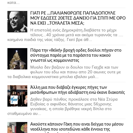
κατα...
ΓΙΑΤΙ ΡΕ ....ΠΑΛΙΑΝΘΡΩΠΕ ΠΑΠΑΔΟΠΟΥΛΕ
ΜΟΥ ΕΔΩΣΕΣ 20ΕΤΕΣ ΔΑΝΕΙΟ ΓΙΑ ΣΠΙΤΙ ΜΕ ΟΡΟ
ΝΑ ΕΧΕΙ ...ΤΟΥΑΛΕΤΑ ΜΕΣΑ;
Η επιστολή ενός Δημοκράτη,διαβάστε το μέχρι
τέλους...40 χρόνια μετά και ακόμα τυραννάς τα ....
καημένα παιδιά της νέας τάξης. Γιατί βρε άθ...
Πάρα την «θεϊκή» βροχή ορδες δούλοι πήγαν στο
σύνταγμα παρέα με τα παράσιτα του κακού
γνωστοί ως κομμουνιστες
Μυαλο δεν βαζουν οι δουλοι του Γιαχβε και των
φυλων του εδω και πανω απο 20 αιωνες ουτε με
τα διαβολικα κομμουνιστικα μπολια εβαλαν μαλ...
Άλλη μια που διάβαζε έγκυρες πήγες των
μισάνθρωπων πήγε αδιάβαστη ενώ έκανε διακοπές
Δηθεν βαρύ πένθος προκάλεσε στα Νέα Στύρα
Ευβοίας ο αιφνίδιος θάνατος μιας 56χρονης
γυναίκας, η οποία βρέθηκε νεκρή δίπλα στο
σταθμευμένο αυ...
Ακούστε κάποιον Γάκη που ειναι δείγμα του μέσου
νεοέλληνα που ισοπεδώνει κάθε έννοια της