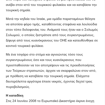
ανέβει στον ιστό του τουρκικού φυλακίου και να κατεβάσει την
τουρκική σημαία.
Μετά την κηδεία του Ισαάκ, μια ομάδα παρισταμένων θέλησε
να αποτίσει φόρο τιμής, καταθέτοντας στεφάνια και λουλούδια
στον τόπο δολοφονίας του. Ανάμεσά τους ήταν και ο Σολωμός
Σολωμού, ο οποίος ξεστράτισε από τους συγκεντρωμένους,
ξέφυγε από τους κυανόκρανους του ΟΗΕ και κατευθύνθηκε σε
κοντινό τουρκικό φυλάκιο.
Με ένα τσιγάρο στο στόμα και αγνοώντας τόσο τους
συγκεντρωμένους όσο και τους κυανόκρανους που
προσπαθούσαν να τον αποτρέψουν και τις προειδοποιήσεις
των Τούρκων στρατιωτών, άρχισε να σκαρφαλώνει στον ιστό,
με πρόθεση να κατεβάσει την τουρκική σημαία. Ελάχιστα
δευτερόλεπτα αργότερα έπεσε νεκρός, έχοντας δεχτεί τρεις
πυροβολισμούς.
Η καταδίκη
Στις 24 Ιουνίου 2008 το Ευρωπαϊκό Δικαστήριο έκρινε ένοχη