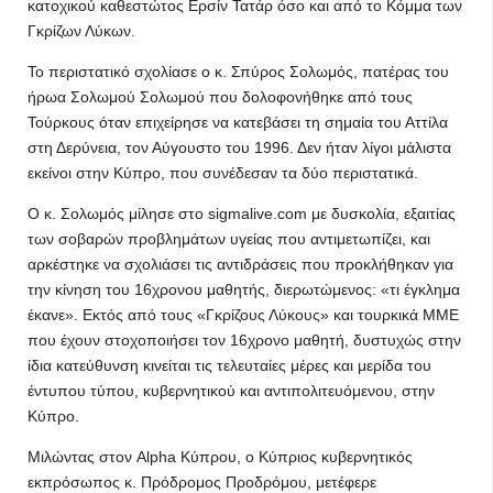
κατοχικού καθεστώτος Ερσίν Τατάρ όσο και από το Κόμμα των
Γκρίζων Λύκων.
Το περιστατικό σχολίασε ο κ. Σπύρος Σολωμός, πατέρας του
ήρωα Σολωμού Σολωμού που δολοφονήθηκε από τους
Τούρκους όταν επιχείρησε να κατεβάσει τη σημαία του Αττίλα
στη Δερύνεια, τον Αύγουστο του 1996. Δεν ήταν λίγοι μάλιστα
εκείνοι στην Κύπρο, που συνέδεσαν τα δύο περιστατικά.
Ο κ. Σολωμός μίλησε στο sigmalive.com με δυσκολία, εξαιτίας
των σοβαρών προβλημάτων υγείας που αντιμετωπίζει, και
αρκέστηκε να σχολιάσει τις αντιδράσεις που προκλήθηκαν για
την κίνηση του 16χρονου μαθητής, διερωτώμενος: «τι έγκλημα
έκανε». Εκτός από τους «Γκρίζους Λύκους» και τουρκικά ΜΜΕ
που έχουν στοχοποιήσει τον 16χρονο μαθητή, δυστυχώς στην
ίδια κατεύθυνση κινείται τις τελευταίες μέρες και μερίδα του
έντυπου τύπου, κυβερνητικού και αντιπολιτευόμενου, στην
Κύπρο.
Μιλώντας στον Alpha Κύπρου, ο Κύπριος κυβερνητικός
εκπρόσωπος κ. Πρόδρομος Προδρόμου, μετέφερε