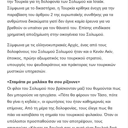
την Τουρκία για τη δολοφονία των Σολωμού και Ισαάκ.
Σύμφωνα με το δικαστήριο, η Τουρκία κρίθηκε ένοχη για την
παραβίαση του άρθρου 2 της ευρωπαϊκής συνθήκης για τα
ανθρώπινα δικαιώματα γιατί δεν έγινε καμία έρευνα για να
βρεθούν οι υπαίτιοι για τον θάνατό του. Επίσης επιδίκασε
χρηματική αποζημίωση στην οικογένεια του Σολωμού.
Σύμφωνα με τις ελληνοκυπριακές Αρχές, ένας από τους
δολοφόνους του Σολωμού Σολωμού ήταν και ο Kενάν Aκίν,
έποικος, πρώην αξιωματικός του τουρκικού στρατού,
υπουργός του ψευδοκράτους και πράκτορας των τουρκικών
μυστικών υπηρεσιών.
«Σταμάτα ρε μαλάκα θα σου ρίξουνε»
Οι φίλοι του Σολωμού που βρίσκονταν μαζί του θυμούνται πως
δεν μπορούσε να ησυχάσει. «Πότε θα φέρουν τον Τάσο, πότε
θα γίνει η κηδεία;», οι ερωτήσεις του ήταν καθημερινές και
επίμονες. Από τη μέρα της δολοφονίας, τους έλεγε πως θα
πάει να κατεβάσει τη σημαία του τουρκικού φυλακίου. Όταν οι
υπόλοιποι προσπαθούσαν να τον αποτρέψουν, τους
απαντούσε «Κάμετε τη δουλειά σας κι αυτή είναι δουλειά δική