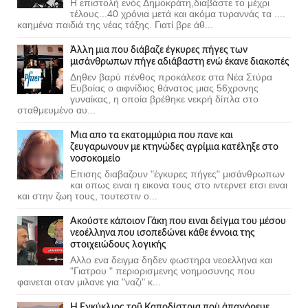
Η επιστολή ενός Δημοκράτη,διαβάστε το μέχρι
τέλους...40 χρόνια μετά και ακόμα τυραννάς τα ....
καημένα παιδιά της νέας τάξης. Γιατί βρε άθ...
Άλλη μια που διάβαζε έγκυρες πήγες των
μισάνθρωπων πήγε αδιάβαστη ενώ έκανε διακοπές
Δηθεν βαρύ πένθος προκάλεσε στα Νέα Στύρα
Ευβοίας ο αιφνίδιος θάνατος μιας 56χρονης
γυναίκας, η οποία βρέθηκε νεκρή δίπλα στο
σταθμευμένο αυ...
Μια απο τα εκατομμύρια που πανε και
ζευγαρωνουν με κτηνώδες αγρίμια κατέληξε στο
νοσοκομείο
Επισης διαβαζουν "έγκυρες πήγες" μισάνθρωπων
και οπως ειναι η εικονα τους στο ιντερνετ ετσι ειναι
και στην ζωη τους, τουτεστιν ο...
Ακούστε κάποιον Γάκη που ειναι δείγμα του μέσου
νεοέλληνα που ισοπεδώνει κάθε έννοια της
στοιχειώδους λογικής
Αλλο ενα δειγμα δηδεν φωστηρα νεοελληνα και
"Γιατρου " περιορισμενης νοημοσυνης που
φαινεται οταν μιλανε για "ναζι" κ...
Ἡ Ἐγκύκλιος τοῦ Καποδίστρια ποὺ ἀπαγόρευε