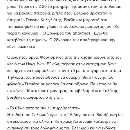
μου». Γύρω στις 2:20 το μεσημέρι, έφτασαν στον τόπο θυσίας
για να βάλουν στεφάνια. Δίπλα στον Σολωμό βρισκόταν ο
οπερατέρ Γιάννης Κολιγλιάτης. Βρέθηκαν μπροστά στο
τουρκικό φυλάκιο και γύρισε στον Σολωμό ρωτώντας τον «Και
τώρα τι κάνουμε;». Ο Σολωμός του απάντησε «Εγώ θα
κατεβάσω τη σημαία». Ο 28χρονος τον προέτρεψε «να μην
κάνει μαλακίες».
Όμως ήταν αργά. Φορτισμένος από την κηδεία ξέφυγε από τον
κλοιό των Ηνωμένων Εθνών, πέρασε στην κατεχόμενη ζώνη
και άρχισε να σκαρφαλώνει στον ιστό με το τσιγάρο στο στόμα.
Την ώρα που προσπαθούσε να αναρριχηθεί ο Γιάννης του
φώναζε «Σταμάτα ρε μαλάκα θα σου ρίξουνε. Που πας ρε θα
σε φάνε». Τότε ακούστηκαν τρεις πυροβολισμοί κι ο Σολάκης
βρέθηκε αιμόφυρτος στη γη….
«Το θέλω αυτό το σκυλί, πυροβολήστε»
Η κηδεία του Σολωμού έγινε στις 16 Αυγούστου. Βασιζόμενη σε
οπτικοακουστικό υλικό, η Κυπριακή Αστυνομία κατάφερε να
αναγνωρίσει τους δολοφόνους του Σολωμού και να εκδώσει