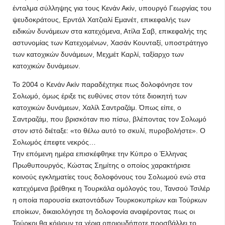
ένταλμα σύλληψης για τους Κενάν Ακίν, υπουργό Γεωργίας του
ψευδοκράτους, Ερντάλ Χατζιαλί Εμανέτ, επικεφαλής των
ειδικών δυνάμεων στα κατεχόμενα, Ατίλα Σαβ, επικεφαλής της
αστυνομίας των Κατεχομένων, Χασάν Κουνταξί, υποστράτηγο
των κατοχικών δυνάμεων, Μεχμέτ Καρλί, ταξίαρχο των
κατοχικών δυνάμεων.
Το 2004 ο Κενάν Ακίν παραδέχτηκε πως δολοφόνησε τον
Σολωμό, όμως έριξε τις ευθύνες στον τότε διοικητή των
κατοχικών δυνάμεων, Χαλίλ Σαντραζάμ. Όπως είπε, ο
Σαντραζάμ, που βρισκόταν πιο πίσω, βλέποντας τον Σολωμό
στον ιστό διέταξε: «το θέλω αυτό το σκυλί, πυροβολήστε». Ο
Σολωμός έπεφτε νεκρός…
Την επόμενη ημέρα επισκέφθηκε την Κύπρο ο Έλληνας
Πρωθυπουργός, Κώστας Σημίτης ο οποίος χαρακτήρισε
κοινούς εγκληματίες τους δολοφόνους του Σολωμού ενώ στα
κατεχόμενα βρέθηκε η Τουρκάλα ομόλογός του, Τανσού Τσιλέρ
η οποία παρουσία εκατοντάδων Τουρκοκυπρίων και Τούρκων
εποίκων, δικαιολόγησε τη δολοφονία αναφέροντας πως οι
Τούρκοι θα κόψουν τα χέρια οποιουδήποτε προσβάλλει το