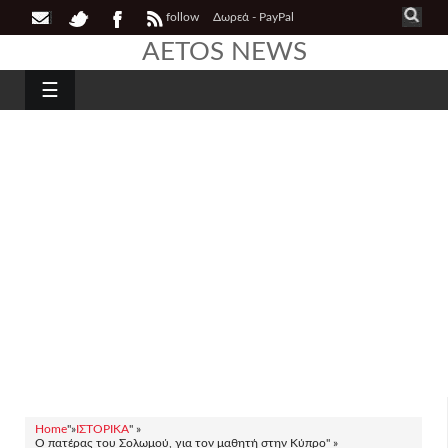
follow
Δωρεά - PayPal
AETOS NEWS
☰
Home
"»
ΙΣΤΟΡΙΚΑ
" »
Ο πατέρας του Σολωμού, για τον μαθητή στην Κύπρο" »