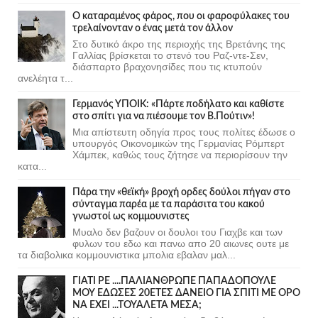
Ο καταραμένος φάρος, που οι φαροφύλακες του
τρελαίνονταν ο ένας μετά τον άλλον
Στο δυτικό άκρο της περιοχής της Βρετάνης της
Γαλλίας βρίσκεται το στενό του Ραζ-ντε-Σεν,
διάσπαρτο βραχονησίδες που τις κτυπούν
ανελέητα τ...
Γερμανός ΥΠΟΙΚ: «Πάρτε ποδήλατο και καθίστε
στο σπίτι για να πιέσουμε τον Β.Πούτιν»!
Μια απίστευτη οδηγία προς τους πολίτες έδωσε ο
υπουργός Οικονομικών της Γερμανίας Ρόμπερτ
Χάμπεκ, καθώς τους ζήτησε να περιορίσουν την
κατα...
Πάρα την «θεϊκή» βροχή ορδες δούλοι πήγαν στο
σύνταγμα παρέα με τα παράσιτα του κακού
γνωστοί ως κομμουνιστες
Μυαλο δεν βαζουν οι δουλοι του Γιαχβε και των
φυλων του εδω και πανω απο 20 αιωνες ουτε με
τα διαβολικα κομμουνιστικα μπολια εβαλαν μαλ...
ΓΙΑΤΙ ΡΕ ....ΠΑΛΙΑΝΘΡΩΠΕ ΠΑΠΑΔΟΠΟΥΛΕ
ΜΟΥ ΕΔΩΣΕΣ 20ΕΤΕΣ ΔΑΝΕΙΟ ΓΙΑ ΣΠΙΤΙ ΜΕ ΟΡΟ
ΝΑ ΕΧΕΙ ...ΤΟΥΑΛΕΤΑ ΜΕΣΑ;