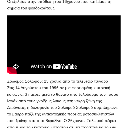
Οι εξελίξεις στην υπόθεση του 16χρονου που κατέβασε τη
σημαία του ψευδοκράτους
Σολωμός Σολωμού: 23 χρόνια από το τελευταίο τσιγάρο
Στις 14 Αυγούστου του 1996 σε μια φορτισμένη κυπριακή
κοινωνία, 3 ημέρες μετά το θάνατο από ξυλοδαρμό του Τάσου
Ισαάκ από τους γκρίζους λύκους στη νεκρή ζώνη της
Δερύνειας, η δολοφονία του Σολωμού Σολωμού συμπληρώνει
το μαύρο παζλ της αντικατοχικής πορείας μοτοσυκλετιστών
που ξεκίνησε από το Βερολίνο. Ο 26χρονος Σολωμού πέφτει
από πυρά του κατοχικού στρατού σε μια προσπάθειά του να