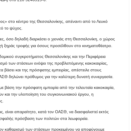
ρος» στο κέντρο της Θεσσαλονίκης, απέναντι από το Λευκό
πό το ψύχος.
ες, όσο δηλαδή διαρκέσει ο χιονιάς στη Θεσσαλονίκη, ο χώρος
οχή ξηράς τροφής για όσους προσέλθουν στο κινηματοθέατρο.
δομικού συγκροτήματος Θεσσαλονίκης και την Περιφέρεια
ισμό των στάσεων ενόψει της προβλεπόμενης κακοκαιρίας,
βάσει και της πρόσφατης εμπειρίας, απέστειλε στους
ΑΣΘ δηλώνει πρόθυμος για την καλύτερη δυνατή συνεργασία.
 με βάση την πρόσφατη εμπειρία από την τελευταία κακοκαιρία,
τών και την υλοποίηση του συγκοινωνιακού έργου, η
ς.
, είναι απαραίτητο, κατά τον ΟΑΣΘ, να διασφαλιστεί εκτός
 ασφαλής πρόσβαση των πολιτών στα λεωφορεία.
 τον καθαρισμό των στάσεων προκειμένου να αποφύγουμε