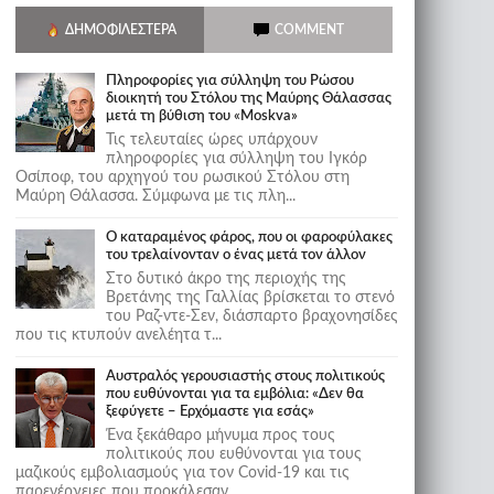
ΔΗΜΟΦΙΛΈΣΤΕΡΑ
COMMENT
Πληροφορίες για σύλληψη του Ρώσου
διοικητή του Στόλου της Mαύρης Θάλασσας
μετά τη βύθιση του «Moskva»
Τις τελευταίες ώρες υπάρχουν
πληροφορίες για σύλληψη του Ιγκόρ
Οσίποφ, του αρχηγού του ρωσικού Στόλου στη
Μαύρη Θάλασσα. Σύμφωνα με τις πλη...
Ο καταραμένος φάρος, που οι φαροφύλακες
του τρελαίνονταν ο ένας μετά τον άλλον
Στο δυτικό άκρο της περιοχής της
Βρετάνης της Γαλλίας βρίσκεται το στενό
του Ραζ-ντε-Σεν, διάσπαρτο βραχονησίδες
που τις κτυπούν ανελέητα τ...
Αυστραλός γερουσιαστής στους πολιτικούς
που ευθύνονται για τα εμβόλια: «Δεν θα
ξεφύγετε – Ερχόμαστε για εσάς»
Ένα ξεκάθαρο μήνυμα προς τους
πολιτικούς που ευθύνονται για τους
μαζικούς εμβολιασμούς για τον Covid-19 και τις
παρενέργειες που προκάλεσαν...