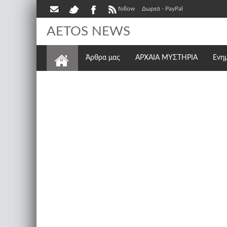
follow
Δωρεά - PayPal
AETOS NEWS
Άρθρα μας
ΑΡΧΑΙΑ ΜΥΣΤΗΡΙΑ
Ενη