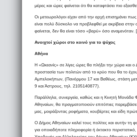
μέρες και ώρες φαίνεται ότι θα καταφτάσει πιο εξασθ
Οι μετεωρολόγοι είχαν από την αρχή επισημάνει πω
είναι πολύ δύσκολο να προβλεφθεί με ακρίβεια στην 
φαίνεται, δεν θα είναι τόσο «βαρύ» όσο αναμενόταν.
Ανοιχτοί χώροι στο κοινό για το ψύχος
Αθήνα
Η «Ωκεανίς» σε λίγες ώρες θα πλήξει την χώρα και ο
προστασία των πολιτών από το κρύο που θα το έχουν 
Αμπελοκήπων, (Πανόρμου 17 και Βαθέως, στάση μετ
9 και Άστρους, τηλ. 2105140877).
Παράλληλα, συνεργεία, καθώς και η Κινητή Μονάδα 
Αθηναίων, θα πραγματοποιούν επιτόπιες παρεμβάσεις
μας, μοιράζοντας ροφήματα, κουβέρτες και είδη πρώ
Ο Δήμος Αθηναίων καλεί τους πολίτες και αυτήν τη 
για οποιαδήποτε πληροφορία ή έκτακτο περιστατικό,
Υποδοχής και Αλληλεγγύης του Δήμου Αθηναίων (ΚΥ