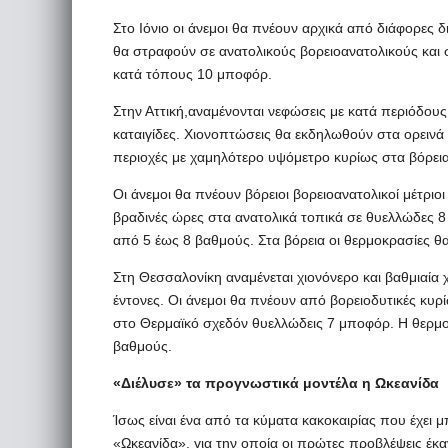
Στο Ιόνιο οι άνεμοι θα πνέουν αρχικά από διάφορες δ
θα στραφούν σε ανατολικούς βορειοανατολικούς και 
κατά τόπους 10 μποφόρ.
Στην Αττική,αναμένονται νεφώσεις με κατά περιόδου
καταιγίδες. Χιονοπτώσεις θα εκδηλωθούν στα ορεινά 
περιοχές με χαμηλότερο υψόμετρο κυρίως στα βόρεια
Οι άνεμοι θα πνέουν βόρειοι βορειοανατολικοί μέτριο
βραδινές ώρες στα ανατολικά τοπικά σε θυελλώδες 
από 5 έως 8 βαθμούς. Στα βόρεια οι θερμοκρασίες θα
Στη Θεσσαλονίκη αναμένεται χιονόνερο και βαθμιαία 
έντονες. Οι άνεμοι θα πνέουν από βορειοδυτικές κυρί
στο Θερμαϊκό σχεδόν θυελλώδεις 7 μποφόρ. Η θερμο
βαθμούς.
«Διέλυσε» τα προγνωστικά μοντέλα η Ωκεανίδα
Ίσως είναι ένα από τα κύματα κακοκαιρίας που έχει 
«Ωκεανίδα», για την οποία οι πρώτες προβλέψεις έκα