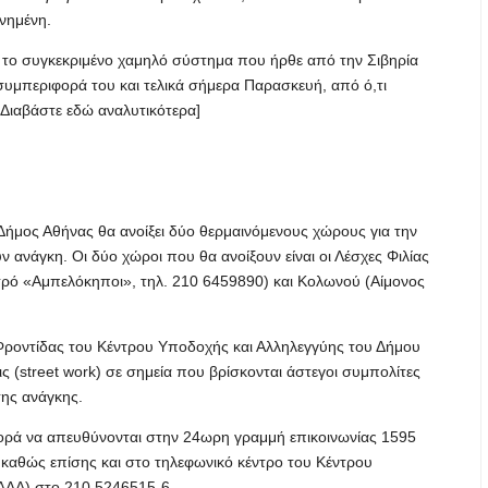
ενημένη.
ς το συγκεκριμένο χαμηλό σύστημα που ήρθε από την Σιβηρία
συμπεριφορά του και τελικά σήμερα Παρασκευή, από ό,τι
 [Διαβάστε εδώ αναλυτικότερα]
 Δήμος Αθήνας θα ανοίξει δύο θερμαινόμενους χώρους για την
ανάγκη. Οι δύο χώροι που θα ανοίξουν είναι οι Λέσχες Φιλίας
ρό «Αμπελόκηποι», τηλ. 210 6459890) και Κολωνού (Αίμoνος
Φροντίδας του Κέντρου Υποδοχής και Αλληλεγγύης του Δήμου
 (street work) σε σημεία που βρίσκονται άστεγοι συμπολίτες
της ανάγκης.
φορά να απευθύνονται στην 24ωρη γραμμή επικοινωνίας 1595
 καθώς επίσης και στο τηλεφωνικό κέντρο του Κέντρου
ΑΔΑ) στο 210 5246515-6.