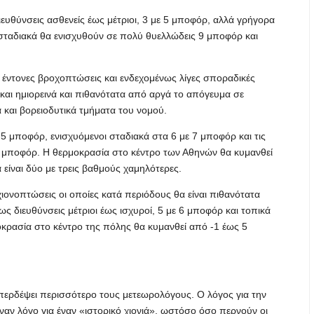
ιευθύνσεις ασθενείς έως μέτριοι, 3 με 5 μποφόρ, αλλά γρήγορα
σταδιακά θα ενισχυθούν σε πολύ θυελλώδεις 9 μποφόρ και
ς έντονες βροχοπτώσεις και ενδεχομένως λίγες σποραδικές
και ημιορεινά και πιθανότατα από αργά το απόγευμα σε
 και βορειοδυτικά τμήματα του νομού.
ι 5 μποφόρ, ενισχυόμενοι σταδιακά στα 6 με 7 μποφόρ και τις
8 μποφόρ. Η θερμοκρασία στο κέντρο των Αθηνών θα κυμανθεί
 είναι δύο με τρεις βαθμούς χαμηλότερες.
χιονοπτώσεις οι οποίες κατά περιόδους θα είναι πιθανότατα
ως διευθύνσεις μέτριοι έως ισχυροί, 5 με 6 μποφόρ και τοπικά
κρασία στο κέντρο της πόλης θα κυμανθεί από -1 έως 5
μπερδέψει περισσότερο τους μετεωρολόγους. Ο λόγος για την
ναν λόγο για έναν «ιστορικό χιονιά», ωστόσο όσο περνούν οι