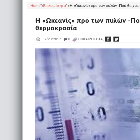
Home
"»
Επικαιρότητα
" »
Η «Ωκεανίς» προ των πυλών -Πού θα χτυπή
Η «Ωκεανίς» προ των πυλών -Πού
θερμοκρασία
..
2/23/2019
_
0
ΕΠΙΚΑΙΡΌΤΗΤΑ,