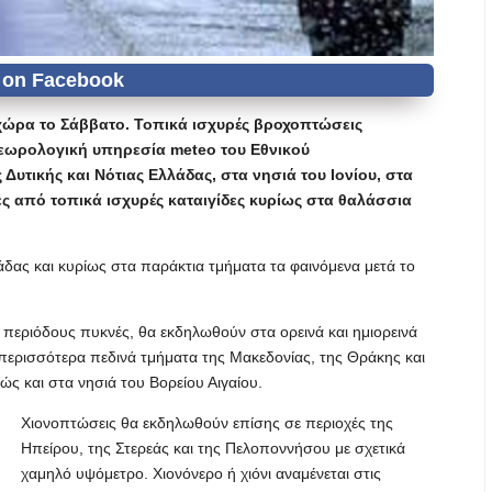
χώρα το Σάββατο. Τοπικά ισχυρές βροχοπτώσεις
τεωρολογική υπηρεσία meteo του Εθνικού
υτικής και Νότιας Ελλάδας, στα νησιά του Ιονίου, στα
ες από τοπικά ισχυρές καταιγίδες κυρίως στα θαλάσσια
άδας και κυρίως στα παράκτια τμήματα τα φαινόμενα μετά το
ά περιόδους πυκνές, θα εκδηλωθούν στα ορεινά και ημιορεινά
 περισσότερα πεδινά τμήματα της Μακεδονίας, της Θράκης και
ώς και στα νησιά του Βορείου Αιγαίου.
Χιονοπτώσεις θα εκδηλωθούν επίσης σε περιοχές της
Ηπείρου, της Στερεάς και της Πελοποννήσου με σχετικά
χαμηλό υψόμετρο. Χιονόνερο ή χιόνι αναμένεται στις