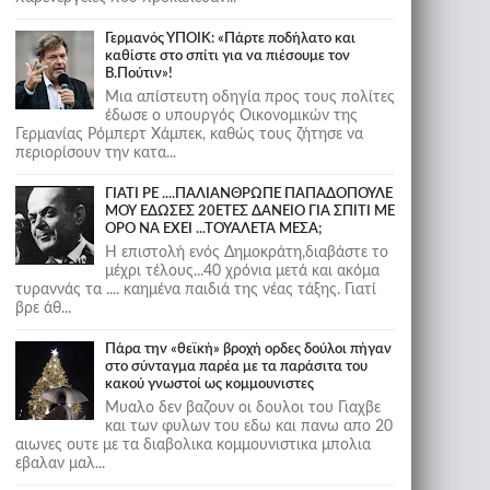
Γερμανός ΥΠΟΙΚ: «Πάρτε ποδήλατο και
καθίστε στο σπίτι για να πιέσουμε τον
Β.Πούτιν»!
Μια απίστευτη οδηγία προς τους πολίτες
έδωσε ο υπουργός Οικονομικών της
Γερμανίας Ρόμπερτ Χάμπεκ, καθώς τους ζήτησε να
περιορίσουν την κατα...
ΓΙΑΤΙ ΡΕ ....ΠΑΛΙΑΝΘΡΩΠΕ ΠΑΠΑΔΟΠΟΥΛΕ
ΜΟΥ ΕΔΩΣΕΣ 20ΕΤΕΣ ΔΑΝΕΙΟ ΓΙΑ ΣΠΙΤΙ ΜΕ
ΟΡΟ ΝΑ ΕΧΕΙ ...ΤΟΥΑΛΕΤΑ ΜΕΣΑ;
Η επιστολή ενός Δημοκράτη,διαβάστε το
μέχρι τέλους...40 χρόνια μετά και ακόμα
τυραννάς τα .... καημένα παιδιά της νέας τάξης. Γιατί
βρε άθ...
Πάρα την «θεϊκή» βροχή ορδες δούλοι πήγαν
στο σύνταγμα παρέα με τα παράσιτα του
κακού γνωστοί ως κομμουνιστες
Μυαλο δεν βαζουν οι δουλοι του Γιαχβε
και των φυλων του εδω και πανω απο 20
αιωνες ουτε με τα διαβολικα κομμουνιστικα μπολια
εβαλαν μαλ...