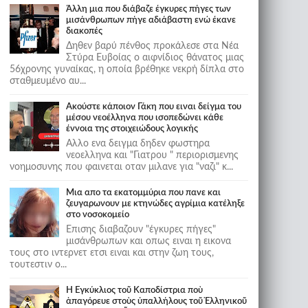
Άλλη μια που διάβαζε έγκυρες πήγες των
μισάνθρωπων πήγε αδιάβαστη ενώ έκανε
διακοπές
Δηθεν βαρύ πένθος προκάλεσε στα Νέα
Στύρα Ευβοίας ο αιφνίδιος θάνατος μιας
56χρονης γυναίκας, η οποία βρέθηκε νεκρή δίπλα στο
σταθμευμένο αυ...
Ακούστε κάποιον Γάκη που ειναι δείγμα του
μέσου νεοέλληνα που ισοπεδώνει κάθε
έννοια της στοιχειώδους λογικής
Αλλο ενα δειγμα δηδεν φωστηρα
νεοελληνα και "Γιατρου " περιορισμενης
νοημοσυνης που φαινεται οταν μιλανε για "ναζι" κ...
Μια απο τα εκατομμύρια που πανε και
ζευγαρωνουν με κτηνώδες αγρίμια κατέληξε
στο νοσοκομείο
Επισης διαβαζουν "έγκυρες πήγες"
μισάνθρωπων και οπως ειναι η εικονα
τους στο ιντερνετ ετσι ειναι και στην ζωη τους,
τουτεστιν ο...
Ἡ Ἐγκύκλιος τοῦ Καποδίστρια ποὺ
ἀπαγόρευε στοὺς ὑπαλλήλους τοῦ Ἑλληνικοῦ