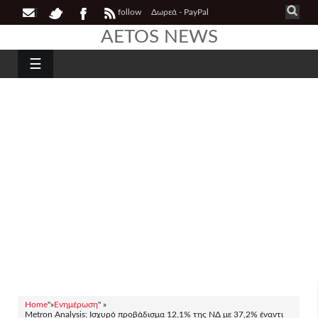
follow
Δωρεά - PayPal
AETOS NEWS
☰
Home
"»
Ενημέρωση
" »
Metron Analysis: Ισχυρό προβάδισμα 12,1% της ΝΔ με 37,2% έναντι