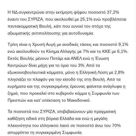
Η ΝΔ συγκεντρώνει στην εκτίμηση ψήφου ποσοστό 37,2%
έναντι του ΣΥΡΙΖΑ, που ακολουθεί με 25,1% ενώ προβλέπεται
πεντακομματική Βουλή, κάτι που ευνοεί τον στόχο της
αξιωματικής αντιπολίτευσης για αυτοδυναμία.
Τρίτη είναι η Χρυσή Αυγή με ανοδικές τάσεις και ποσοστό 9,1%
ενώ ακολουθούν το Κίνημα Αλλαγής με 7% και το ΚΚΕ με 6,1%.
Εκτός Βουλής μένουν Ποτάμι και ΑΝΕΛ ενώ η Ένωση
Κεντρώων δίνει μάχη για το όριο του 3%. Από τα
εξωκοινοβουλευτικά κόμματα, μόνο η Ελληνική Λύση με 2,8%
πλησιάζει το πλαφόν για την είσοδό της στη Βουλή. Από τα
ευρήματα και της συγκεκριμένης έρευνας φαίνεται ανάγλυφα η
ζημιά, που προκαλεί στο κυβερνόν κόμμα η Συμφωνία των
Πρεσπών και κατ’ επέκταση το Μακεδονικό.
Τα ποσοστά του ΣΥΡΙΖΑ, επιβεβαιώνουν μία πραγματική
καθίζηση ειδικά στη βόρεια Ελλάδα και ενώ η μεγάλη
πλειονότητα του ελληνικού λαού σε ποσοστό άνω του 70%
απορρίπτει τη συγκεκριμένη Συμφωνία.