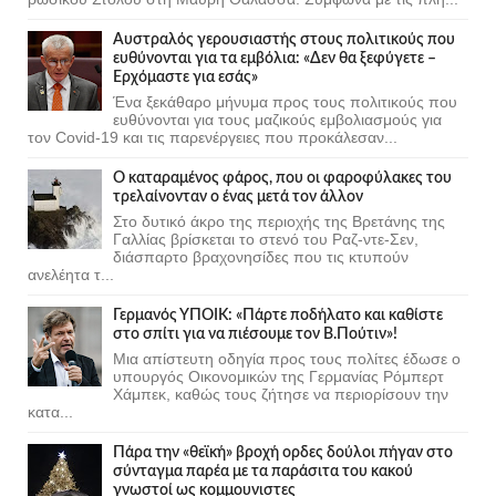
Αυστραλός γερουσιαστής στους πολιτικούς που
ευθύνονται για τα εμβόλια: «Δεν θα ξεφύγετε –
Ερχόμαστε για εσάς»
Ένα ξεκάθαρο μήνυμα προς τους πολιτικούς που
ευθύνονται για τους μαζικούς εμβολιασμούς για
τον Covid-19 και τις παρενέργειες που προκάλεσαν...
Ο καταραμένος φάρος, που οι φαροφύλακες του
τρελαίνονταν ο ένας μετά τον άλλον
Στο δυτικό άκρο της περιοχής της Βρετάνης της
Γαλλίας βρίσκεται το στενό του Ραζ-ντε-Σεν,
διάσπαρτο βραχονησίδες που τις κτυπούν
ανελέητα τ...
Γερμανός ΥΠΟΙΚ: «Πάρτε ποδήλατο και καθίστε
στο σπίτι για να πιέσουμε τον Β.Πούτιν»!
Μια απίστευτη οδηγία προς τους πολίτες έδωσε ο
υπουργός Οικονομικών της Γερμανίας Ρόμπερτ
Χάμπεκ, καθώς τους ζήτησε να περιορίσουν την
κατα...
Πάρα την «θεϊκή» βροχή ορδες δούλοι πήγαν στο
σύνταγμα παρέα με τα παράσιτα του κακού
γνωστοί ως κομμουνιστες