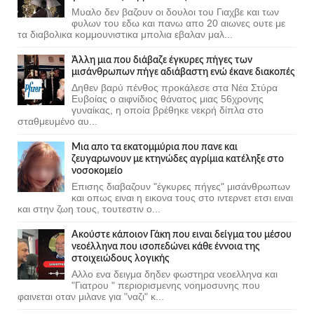
Μυαλο δεν βαζουν οι δουλοι του Γιαχβε και των
φυλων του εδω και πανω απο 20 αιωνες ουτε με
τα διαβολικα κομμουνιστικα μπολια εβαλαν μαλ...
Άλλη μια που διάβαζε έγκυρες πήγες των
μισάνθρωπων πήγε αδιάβαστη ενώ έκανε διακοπές
Δηθεν βαρύ πένθος προκάλεσε στα Νέα Στύρα
Ευβοίας ο αιφνίδιος θάνατος μιας 56χρονης
γυναίκας, η οποία βρέθηκε νεκρή δίπλα στο
σταθμευμένο αυ...
Μια απο τα εκατομμύρια που πανε και
ζευγαρωνουν με κτηνώδες αγρίμια κατέληξε στο
νοσοκομείο
Επισης διαβαζουν "έγκυρες πήγες" μισάνθρωπων
και οπως ειναι η εικονα τους στο ιντερνετ ετσι ειναι
και στην ζωη τους, τουτεστιν ο...
Ακούστε κάποιον Γάκη που ειναι δείγμα του μέσου
νεοέλληνα που ισοπεδώνει κάθε έννοια της
στοιχειώδους λογικής
Αλλο ενα δειγμα δηδεν φωστηρα νεοελληνα και
"Γιατρου " περιορισμενης νοημοσυνης που
φαινεται οταν μιλανε για "ναζι" κ...