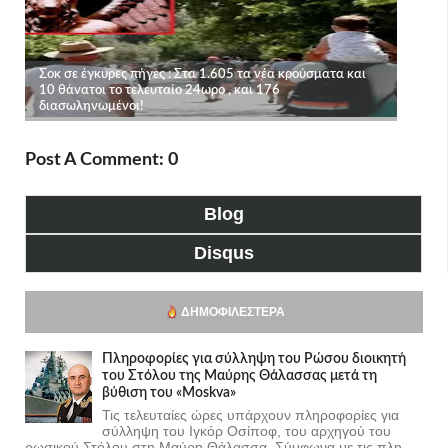
Post A Comment: 0
Blog
Disqus
ΔΗΜΟΦΙΛΈΣΤΕΡΑ
Πληροφορίες για σύλληψη του Ρώσου διοικητή
του Στόλου της Mαύρης Θάλασσας μετά τη
βύθιση του «Moskva»
Τις τελευταίες ώρες υπάρχουν πληροφορίες για
σύλληψη του Ιγκόρ Οσίποφ, του αρχηγού του
ρωσικού Στόλου στη Μαύρη Θάλασσα. Σύμφωνα με τις πλη...