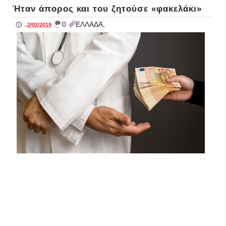
Ήταν άπορος και του ζητούσε «φακελάκι»
_
0
ΕΛΛΑΔΑ,
..
2/02/2019