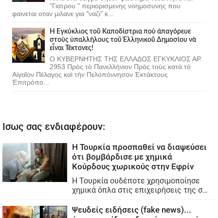
"Γιατρου " περιορισμενης νοημοσυνης που
φαινεται οταν μιλανε για "ναζι" κ...
Ἡ Ἐγκύκλιος τοῦ Καποδίστρια ποὺ ἀπαγόρευε
στοὺς ὑπαλλήλους τοῦ Ἑλληνικοῦ Δημοσίου νὰ
εἶναι Τέκτονες!
Ο ΚΥΒΕΡΝΗΤΗΣ ΤΗΣ ΕΛΛΑΔΟΣ ΕΓΚΥΚΛΙΟΣ ΑΡ.
2953 Πρὸς τὸ Πανελλήνιον Πρὸς τοὺς κατὰ τὸ
Αἰγαῖον Πέλαγος καὶ τὴν Πελοπόννησον Ἐκτάκτους
Ἐπιτρόπο...