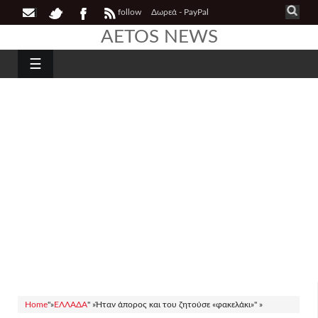
follow
Δωρεά - PayPal
AETOS NEWS
☰
Home
"»
ΕΛΛΑΔΑ
" »
Ήταν άπορος και του ζητούσε «φακελάκι»" »