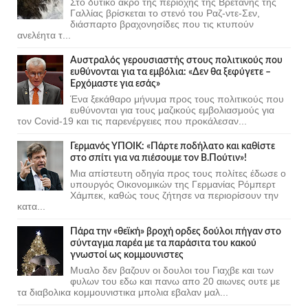
Στο δυτικό άκρο της περιοχής της Βρετάνης της
Γαλλίας βρίσκεται το στενό του Ραζ-ντε-Σεν,
διάσπαρτο βραχονησίδες που τις κτυπούν
ανελέητα τ...
Αυστραλός γερουσιαστής στους πολιτικούς που
ευθύνονται για τα εμβόλια: «Δεν θα ξεφύγετε –
Ερχόμαστε για εσάς»
Ένα ξεκάθαρο μήνυμα προς τους πολιτικούς που
ευθύνονται για τους μαζικούς εμβολιασμούς για
τον Covid-19 και τις παρενέργειες που προκάλεσαν...
Γερμανός ΥΠΟΙΚ: «Πάρτε ποδήλατο και καθίστε
στο σπίτι για να πιέσουμε τον Β.Πούτιν»!
Μια απίστευτη οδηγία προς τους πολίτες έδωσε ο
υπουργός Οικονομικών της Γερμανίας Ρόμπερτ
Χάμπεκ, καθώς τους ζήτησε να περιορίσουν την
κατα...
Πάρα την «θεϊκή» βροχή ορδες δούλοι πήγαν στο
σύνταγμα παρέα με τα παράσιτα του κακού
γνωστοί ως κομμουνιστες
Μυαλο δεν βαζουν οι δουλοι του Γιαχβε και των
φυλων του εδω και πανω απο 20 αιωνες ουτε με
τα διαβολικα κομμουνιστικα μπολια εβαλαν μαλ...