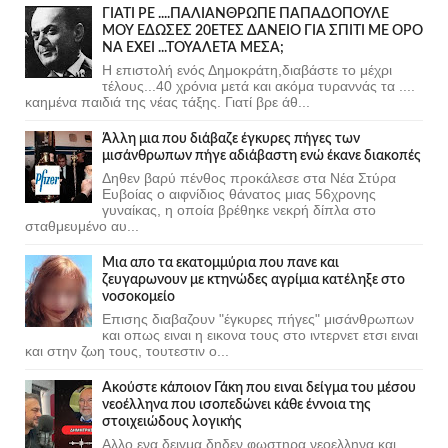
ΓΙΑΤΙ ΡΕ ....ΠΑΛΙΑΝΘΡΩΠΕ ΠΑΠΑΔΟΠΟΥΛΕ
ΜΟΥ ΕΔΩΣΕΣ 20ΕΤΕΣ ΔΑΝΕΙΟ ΓΙΑ ΣΠΙΤΙ ΜΕ ΟΡΟ
ΝΑ ΕΧΕΙ ...ΤΟΥΑΛΕΤΑ ΜΕΣΑ;
Η επιστολή ενός Δημοκράτη,διαβάστε το μέχρι
τέλους...40 χρόνια μετά και ακόμα τυραννάς τα ....
καημένα παιδιά της νέας τάξης. Γιατί βρε άθ...
Άλλη μια που διάβαζε έγκυρες πήγες των
μισάνθρωπων πήγε αδιάβαστη ενώ έκανε διακοπές
Δηθεν βαρύ πένθος προκάλεσε στα Νέα Στύρα
Ευβοίας ο αιφνίδιος θάνατος μιας 56χρονης
γυναίκας, η οποία βρέθηκε νεκρή δίπλα στο
σταθμευμένο αυ...
Μια απο τα εκατομμύρια που πανε και
ζευγαρωνουν με κτηνώδες αγρίμια κατέληξε στο
νοσοκομείο
Επισης διαβαζουν "έγκυρες πήγες" μισάνθρωπων
και οπως ειναι η εικονα τους στο ιντερνετ ετσι ειναι
και στην ζωη τους, τουτεστιν ο...
Ακούστε κάποιον Γάκη που ειναι δείγμα του μέσου
νεοέλληνα που ισοπεδώνει κάθε έννοια της
στοιχειώδους λογικής
Αλλο ενα δειγμα δηδεν φωστηρα νεοελληνα και