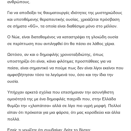
ανθρώπους.
Για να αποδείξει τις θαυματουργές ιδιότητες της μυστηριώδους
και υποτιθέμενης θεραπευτικής ουσίας, χρειάζεται πρόσβαση
σε σήματα «6G», τα οποία είναι διαθέσιμα μόνο στο μέλλον.
Ο Νώε, είναι διατεθειμένος να καταστρέψει τη γλοιώδη ουσία
σε περίπτωση που αντιληφθεί ότι θα πέσει σε λάθος χέρια.
Ωστόσο, αν και ο δημοφιλής χρονοταξιδιώτης, όπως
υποστηρίζει ότι είναι, κάνει φιλότιμες προσπάθειες για να
πείσει, είναι σημαντικό να πούμε πως δεν είναι λίγοι εκείνοι που
αμφισβήτησαν τόσο τα λεγόμενά του, όσο και την ίδια την
ουσία.
Υπήρχαν αρκετά σχόλια που επεσήμαναν την ασυνήθιστη
ομοιότητά της με ένα δημοφιλές παιχνίδι που, στην Ελλάδα
θυμίζει την «χλαπάτσα» αλλά σε λίγο πιο υγρή μορφή. Πολλοί
είπαν ότι πρόκειται για μια φάρσα, ότι μας κοροϊδεύει και άλλα
πολλά.
Εσείς τι νομίζετε ότι συμβαίνει; Δείτε το βίντεο: