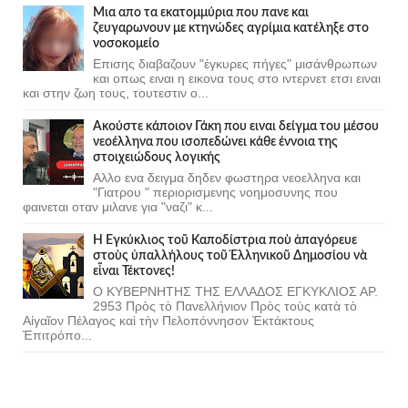
Μια απο τα εκατομμύρια που πανε και
ζευγαρωνουν με κτηνώδες αγρίμια κατέληξε στο
νοσοκομείο
Επισης διαβαζουν "έγκυρες πήγες" μισάνθρωπων
και οπως ειναι η εικονα τους στο ιντερνετ ετσι ειναι
και στην ζωη τους, τουτεστιν ο...
Ακούστε κάποιον Γάκη που ειναι δείγμα του μέσου
νεοέλληνα που ισοπεδώνει κάθε έννοια της
στοιχειώδους λογικής
Αλλο ενα δειγμα δηδεν φωστηρα νεοελληνα και
"Γιατρου " περιορισμενης νοημοσυνης που
φαινεται οταν μιλανε για "ναζι" κ...
Ἡ Ἐγκύκλιος τοῦ Καποδίστρια ποὺ ἀπαγόρευε
στοὺς ὑπαλλήλους τοῦ Ἑλληνικοῦ Δημοσίου νὰ
εἶναι Τέκτονες!
Ο ΚΥΒΕΡΝΗΤΗΣ ΤΗΣ ΕΛΛΑΔΟΣ ΕΓΚΥΚΛΙΟΣ ΑΡ.
2953 Πρὸς τὸ Πανελλήνιον Πρὸς τοὺς κατὰ τὸ
Αἰγαῖον Πέλαγος καὶ τὴν Πελοπόννησον Ἐκτάκτους
Ἐπιτρόπο...