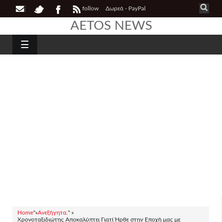
follow
Δωρεά - PayPal
AETOS NEWS
☰
Home
"»
Ανεξήγητα.
" »
Χρονοταξιδιώτης Αποκαλύπτει Γιατί Ήρθε στην Εποχή μας με