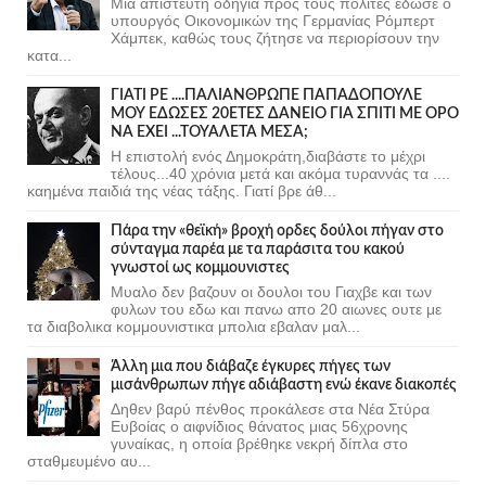
Μια απίστευτη οδηγία προς τους πολίτες έδωσε ο
υπουργός Οικονομικών της Γερμανίας Ρόμπερτ
Χάμπεκ, καθώς τους ζήτησε να περιορίσουν την
κατα...
ΓΙΑΤΙ ΡΕ ....ΠΑΛΙΑΝΘΡΩΠΕ ΠΑΠΑΔΟΠΟΥΛΕ
ΜΟΥ ΕΔΩΣΕΣ 20ΕΤΕΣ ΔΑΝΕΙΟ ΓΙΑ ΣΠΙΤΙ ΜΕ ΟΡΟ
ΝΑ ΕΧΕΙ ...ΤΟΥΑΛΕΤΑ ΜΕΣΑ;
Η επιστολή ενός Δημοκράτη,διαβάστε το μέχρι
τέλους...40 χρόνια μετά και ακόμα τυραννάς τα ....
καημένα παιδιά της νέας τάξης. Γιατί βρε άθ...
Πάρα την «θεϊκή» βροχή ορδες δούλοι πήγαν στο
σύνταγμα παρέα με τα παράσιτα του κακού
γνωστοί ως κομμουνιστες
Μυαλο δεν βαζουν οι δουλοι του Γιαχβε και των
φυλων του εδω και πανω απο 20 αιωνες ουτε με
τα διαβολικα κομμουνιστικα μπολια εβαλαν μαλ...
Άλλη μια που διάβαζε έγκυρες πήγες των
μισάνθρωπων πήγε αδιάβαστη ενώ έκανε διακοπές
Δηθεν βαρύ πένθος προκάλεσε στα Νέα Στύρα
Ευβοίας ο αιφνίδιος θάνατος μιας 56χρονης
γυναίκας, η οποία βρέθηκε νεκρή δίπλα στο
σταθμευμένο αυ...