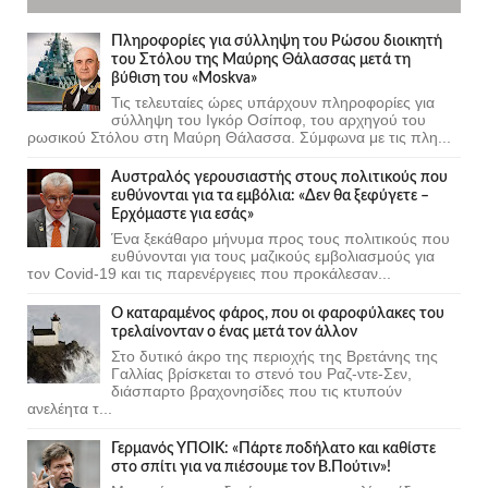
Πληροφορίες για σύλληψη του Ρώσου διοικητή
του Στόλου της Mαύρης Θάλασσας μετά τη
βύθιση του «Moskva»
Τις τελευταίες ώρες υπάρχουν πληροφορίες για
σύλληψη του Ιγκόρ Οσίποφ, του αρχηγού του
ρωσικού Στόλου στη Μαύρη Θάλασσα. Σύμφωνα με τις πλη...
Αυστραλός γερουσιαστής στους πολιτικούς που
ευθύνονται για τα εμβόλια: «Δεν θα ξεφύγετε –
Ερχόμαστε για εσάς»
Ένα ξεκάθαρο μήνυμα προς τους πολιτικούς που
ευθύνονται για τους μαζικούς εμβολιασμούς για
τον Covid-19 και τις παρενέργειες που προκάλεσαν...
Ο καταραμένος φάρος, που οι φαροφύλακες του
τρελαίνονταν ο ένας μετά τον άλλον
Στο δυτικό άκρο της περιοχής της Βρετάνης της
Γαλλίας βρίσκεται το στενό του Ραζ-ντε-Σεν,
διάσπαρτο βραχονησίδες που τις κτυπούν
ανελέητα τ...
Γερμανός ΥΠΟΙΚ: «Πάρτε ποδήλατο και καθίστε
στο σπίτι για να πιέσουμε τον Β.Πούτιν»!