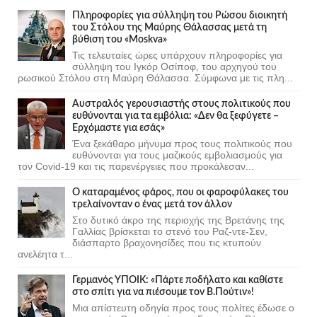
Πληροφορίες για σύλληψη του Ρώσου διοικητή
του Στόλου της Mαύρης Θάλασσας μετά τη
βύθιση του «Moskva»
Τις τελευταίες ώρες υπάρχουν πληροφορίες για
σύλληψη του Ιγκόρ Οσίποφ, του αρχηγού του
ρωσικού Στόλου στη Μαύρη Θάλασσα. Σύμφωνα με τις πλη...
Αυστραλός γερουσιαστής στους πολιτικούς που
ευθύνονται για τα εμβόλια: «Δεν θα ξεφύγετε –
Ερχόμαστε για εσάς»
Ένα ξεκάθαρο μήνυμα προς τους πολιτικούς που
ευθύνονται για τους μαζικούς εμβολιασμούς για
τον Covid-19 και τις παρενέργειες που προκάλεσαν...
Ο καταραμένος φάρος, που οι φαροφύλακες του
τρελαίνονταν ο ένας μετά τον άλλον
Στο δυτικό άκρο της περιοχής της Βρετάνης της
Γαλλίας βρίσκεται το στενό του Ραζ-ντε-Σεν,
διάσπαρτο βραχονησίδες που τις κτυπούν
ανελέητα τ...
Γερμανός ΥΠΟΙΚ: «Πάρτε ποδήλατο και καθίστε
στο σπίτι για να πιέσουμε τον Β.Πούτιν»!
Μια απίστευτη οδηγία προς τους πολίτες έδωσε ο