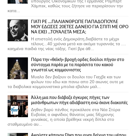
υπουργός Οικονομικών της Γερμανίας Ρόμπερτ
Χάμπεκ, καθώς τους ζήτησε να περιορίσουν την
κατα...
ΓΙΑΤΙ ΡΕ ....ΠΑΛΙΑΝΘΡΩΠΕ ΠΑΠΑΔΟΠΟΥΛΕ
ΜΟΥ ΕΔΩΣΕΣ 20ΕΤΕΣ ΔΑΝΕΙΟ ΓΙΑ ΣΠΙΤΙ ΜΕ ΟΡΟ
ΝΑ ΕΧΕΙ ...ΤΟΥΑΛΕΤΑ ΜΕΣΑ;
Η επιστολή ενός Δημοκράτη,διαβάστε το μέχρι
τέλους...40 χρόνια μετά και ακόμα τυραννάς τα ....
καημένα παιδιά της νέας τάξης. Γιατί βρε άθ...
Πάρα την «θεϊκή» βροχή ορδες δούλοι πήγαν στο
σύνταγμα παρέα με τα παράσιτα του κακού
γνωστοί ως κομμουνιστες
Μυαλο δεν βαζουν οι δουλοι του Γιαχβε και των
φυλων του εδω και πανω απο 20 αιωνες ουτε με
τα διαβολικα κομμουνιστικα μπολια εβαλαν μαλ...
Άλλη μια που διάβαζε έγκυρες πήγες των
μισάνθρωπων πήγε αδιάβαστη ενώ έκανε διακοπές
Δηθεν βαρύ πένθος προκάλεσε στα Νέα Στύρα
Ευβοίας ο αιφνίδιος θάνατος μιας 56χρονης
γυναίκας, η οποία βρέθηκε νεκρή δίπλα στο
σταθμευμένο αυ...
Ακούστε κάποιον Γάκη που ειναι δείγμα του μέσου