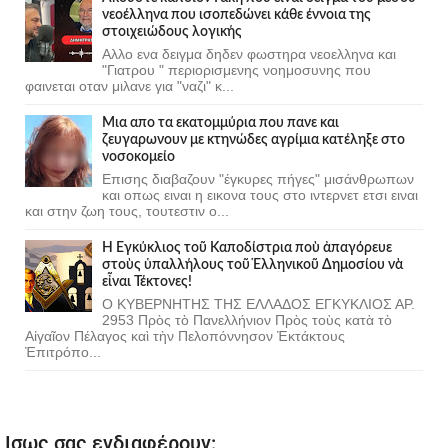
νεοέλληνα που ισοπεδώνει κάθε έννοια της
στοιχειώδους λογικής
Αλλο ενα δειγμα δηδεν φωστηρα νεοελληνα και
"Γιατρου " περιορισμενης νοημοσυνης που
φαινεται οταν μιλανε για "ναζι" κ...
Μια απο τα εκατομμύρια που πανε και
ζευγαρωνουν με κτηνώδες αγρίμια κατέληξε στο
νοσοκομείο
Επισης διαβαζουν "έγκυρες πήγες" μισάνθρωπων
και οπως ειναι η εικονα τους στο ιντερνετ ετσι ειναι
και στην ζωη τους, τουτεστιν ο...
Ἡ Ἐγκύκλιος τοῦ Καποδίστρια ποὺ ἀπαγόρευε
στοὺς ὑπαλλήλους τοῦ Ἑλληνικοῦ Δημοσίου νὰ
εἶναι Τέκτονες!
Ο ΚΥΒΕΡΝΗΤΗΣ ΤΗΣ ΕΛΛΑΔΟΣ ΕΓΚΥΚΛΙΟΣ ΑΡ.
2953 Πρὸς τὸ Πανελλήνιον Πρὸς τοὺς κατὰ τὸ
Αἰγαῖον Πέλαγος καὶ τὴν Πελοπόννησον Ἐκτάκτους
Ἐπιτρόπο...