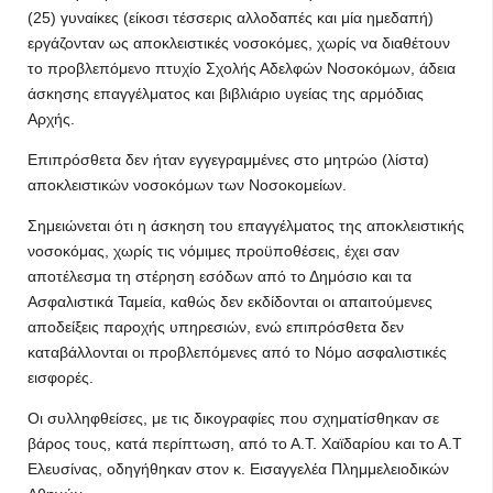
(25) γυναίκες (είκοσι τέσσερις αλλοδαπές και μία ημεδαπή)
εργάζονταν ως αποκλειστικές νοσοκόμες, χωρίς να διαθέτουν
το προβλεπόμενο πτυχίο Σχολής Αδελφών Νοσοκόμων, άδεια
άσκησης επαγγέλματος και βιβλιάριο υγείας της αρμόδιας
Αρχής.
Επιπρόσθετα δεν ήταν εγγεγραμμένες στο μητρώο (λίστα)
αποκλειστικών νοσοκόμων των Νοσοκομείων.
Σημειώνεται ότι η άσκηση του επαγγέλματος της αποκλειστικής
νοσοκόμας, χωρίς τις νόμιμες προϋποθέσεις, έχει σαν
αποτέλεσμα τη στέρηση εσόδων από το Δημόσιο και τα
Ασφαλιστικά Ταμεία, καθώς δεν εκδίδονται οι απαιτούμενες
αποδείξεις παροχής υπηρεσιών, ενώ επιπρόσθετα δεν
καταβάλλονται οι προβλεπόμενες από το Νόμο ασφαλιστικές
εισφορές.
Οι συλληφθείσες, με τις δικογραφίες που σχηματίσθηκαν σε
βάρος τους, κατά περίπτωση, από το Α.Τ. Χαϊδαρίου και το Α.Τ
Ελευσίνας, οδηγήθηκαν στον κ. Εισαγγελέα Πλημμελειοδικών