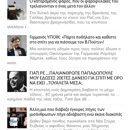
Ο καταραμένος φάρος, που οι φαροφύλακες του
τρελαίνονταν ο ένας μετά τον άλλον
Στο δυτικό άκρο της περιοχής της Βρετάνης της
Γαλλίας βρίσκεται το στενό του Ραζ-ντε-Σεν,
διάσπαρτο βραχονησίδες που τις κτυπούν
ανελέητα τ...
Γερμανός ΥΠΟΙΚ: «Πάρτε ποδήλατο και καθίστε
στο σπίτι για να πιέσουμε τον Β.Πούτιν»!
Μια απίστευτη οδηγία προς τους πολίτες έδωσε ο
υπουργός Οικονομικών της Γερμανίας Ρόμπερτ
Χάμπεκ, καθώς τους ζήτησε να περιορίσουν την
κατα...
ΓΙΑΤΙ ΡΕ ....ΠΑΛΙΑΝΘΡΩΠΕ ΠΑΠΑΔΟΠΟΥΛΕ
ΜΟΥ ΕΔΩΣΕΣ 20ΕΤΕΣ ΔΑΝΕΙΟ ΓΙΑ ΣΠΙΤΙ ΜΕ ΟΡΟ
ΝΑ ΕΧΕΙ ...ΤΟΥΑΛΕΤΑ ΜΕΣΑ;
Η επιστολή ενός Δημοκράτη,διαβάστε το μέχρι
τέλους...40 χρόνια μετά και ακόμα τυραννάς τα ....
καημένα παιδιά της νέας τάξης. Γιατί βρε άθ...
Άλλη μια που διάβαζε έγκυρες πήγες των
μισάνθρωπων πήγε αδιάβαστη ενώ έκανε διακοπές
Δηθεν βαρύ πένθος προκάλεσε στα Νέα Στύρα
Ευβοίας ο αιφνίδιος θάνατος μιας 56χρονης