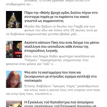
γυναίκας, η οποία βρέθηκε νεκρή δίπλα στο
σταθμευμένο αυ...
Πάρα την «θεϊκή» βροχή ορδες δούλοι πήγαν στο
σύνταγμα παρέα με τα παράσιτα του κακού
γνωστοί ως κομμουνιστες
Μυαλο δεν βαζουν οι δουλοι του Γιαχβε και των
φυλων του εδω και πανω απο 20 αιωνες ουτε με
τα διαβολικα κομμουνιστικα μπολια εβαλαν μαλ...
Ακούστε κάποιον Γάκη που ειναι δείγμα του μέσου
νεοέλληνα που ισοπεδώνει κάθε έννοια της
στοιχειώδους λογικής
Αλλο ενα δειγμα δηδεν φωστηρα νεοελληνα και
"Γιατρου " περιορισμενης νοημοσυνης που
φαινεται οταν μιλανε για "ναζι" κ...
Μια απο τα εκατομμύρια που πανε και
ζευγαρωνουν με κτηνώδες αγρίμια κατέληξε στο
νοσοκομείο
Επισης διαβαζουν "έγκυρες πήγες" μισάνθρωπων
και οπως ειναι η εικονα τους στο ιντερνετ ετσι ειναι
και στην ζωη τους, τουτεστιν ο...
Ἡ Ἐγκύκλιος τοῦ Καποδίστρια ποὺ ἀπαγόρευε
στοὺς ὑπαλλήλους τοῦ Ἑλληνικοῦ Δημοσίου νὰ