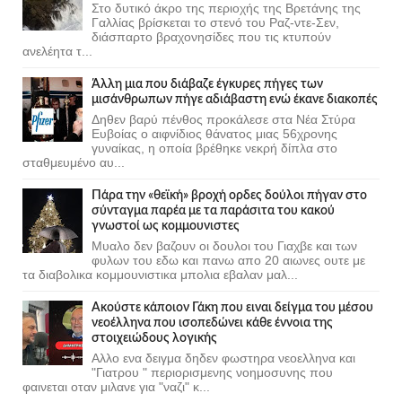
Στο δυτικό άκρο της περιοχής της Βρετάνης της
Γαλλίας βρίσκεται το στενό του Ραζ-ντε-Σεν,
διάσπαρτο βραχονησίδες που τις κτυπούν
ανελέητα τ...
Άλλη μια που διάβαζε έγκυρες πήγες των
μισάνθρωπων πήγε αδιάβαστη ενώ έκανε διακοπές
Δηθεν βαρύ πένθος προκάλεσε στα Νέα Στύρα
Ευβοίας ο αιφνίδιος θάνατος μιας 56χρονης
γυναίκας, η οποία βρέθηκε νεκρή δίπλα στο
σταθμευμένο αυ...
Πάρα την «θεϊκή» βροχή ορδες δούλοι πήγαν στο
σύνταγμα παρέα με τα παράσιτα του κακού
γνωστοί ως κομμουνιστες
Μυαλο δεν βαζουν οι δουλοι του Γιαχβε και των
φυλων του εδω και πανω απο 20 αιωνες ουτε με
τα διαβολικα κομμουνιστικα μπολια εβαλαν μαλ...
Ακούστε κάποιον Γάκη που ειναι δείγμα του μέσου
νεοέλληνα που ισοπεδώνει κάθε έννοια της
στοιχειώδους λογικής
Αλλο ενα δειγμα δηδεν φωστηρα νεοελληνα και
"Γιατρου " περιορισμενης νοημοσυνης που
φαινεται οταν μιλανε για "ναζι" κ...