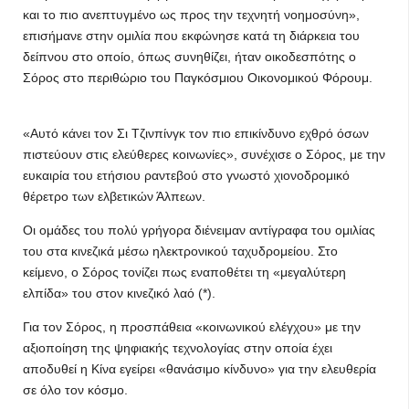
και το πιο ανεπτυγμένο ως προς την τεχνητή νοημοσύνη»,
επισήμανε στην ομιλία που εκφώνησε κατά τη διάρκεια του
δείπνου στο οποίο, όπως συνηθίζει, ήταν οικοδεσπότης ο
Σόρος στο περιθώριο του Παγκόσμιου Οικονομικού Φόρουμ.
«Αυτό κάνει τον Σι Τζινπίνγκ τον πιο επικίνδυνο εχθρό όσων
πιστεύουν στις ελεύθερες κοινωνίες», συνέχισε ο Σόρος, με την
ευκαιρία του ετήσιου ραντεβού στο γνωστό χιονοδρομικό
θέρετρο των ελβετικών Άλπεων.
Οι ομάδες του πολύ γρήγορα διένειμαν αντίγραφα του ομιλίας
του στα κινεζικά μέσω ηλεκτρονικού ταχυδρομείου. Στο
κείμενο, ο Σόρος τονίζει πως εναποθέτει τη «μεγαλύτερη
ελπίδα» του στον κινεζικό λαό (*).
Για τον Σόρος, η προσπάθεια «κοινωνικού ελέγχου» με την
αξιοποίηση της ψηφιακής τεχνολογίας στην οποία έχει
αποδυθεί η Κίνα εγείρει «θανάσιμο κίνδυνο» για την ελευθερία
σε όλο τον κόσμο.