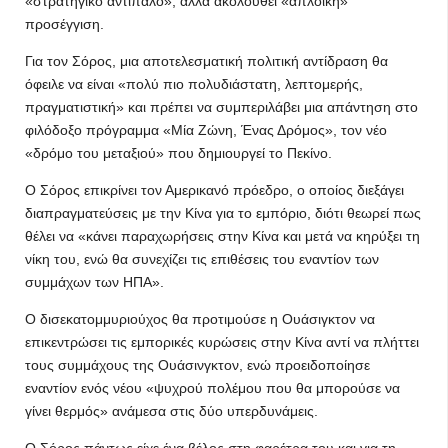
«στρατηγικό αντίπαλο», αλλά ακολουθεί «απλοϊκή»
προσέγγιση.
Για τον Σόρος, μια αποτελεσματική πολιτική αντίδραση θα
όφειλε να είναι «πολύ πιο πολυδιάστατη, λεπτομερής,
πραγματιστική» και πρέπει να συμπεριλάβει μια απάντηση στο
φιλόδοξο πρόγραμμα «Μία Ζώνη, Ένας Δρόμος», τον νέο
«δρόμο του μεταξιού» που δημιουργεί το Πεκίνο.
Ο Σόρος επικρίνει τον Αμερικανό πρόεδρο, ο οποίος διεξάγει
διαπραγματεύσεις με την Κίνα για το εμπόριο, διότι θεωρεί πως
θέλει να «κάνει παραχωρήσεις στην Κίνα και μετά να κηρύξει τη
νίκη του, ενώ θα συνεχίζει τις επιθέσεις του εναντίον των
συμμάχων των ΗΠΑ».
Ο δισεκατομμυριούχος θα προτιμούσε η Ουάσιγκτον να
επικεντρώσει τις εμπορικές κυρώσεις στην Κίνα αντί να πλήττει
τους συμμάχους της Ουάσινγκτον, ενώ προειδοποίησε
εναντίον ενός νέου «ψυχρού πολέμου που θα μπορούσε να
γίνει θερμός» ανάμεσα στις δύο υπερδυνάμεις.