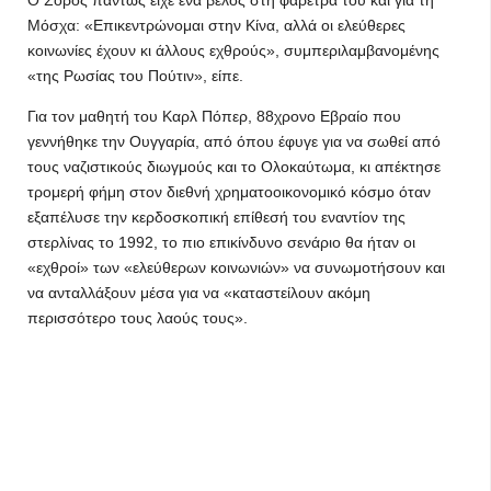
Ο Σόρος πάντως είχε ένα βέλος στη φαρέτρα του και για τη
Μόσχα: «Επικεντρώνομαι στην Κίνα, αλλά οι ελεύθερες
κοινωνίες έχουν κι άλλους εχθρούς», συμπεριλαμβανομένης
«της Ρωσίας του Πούτιν», είπε.
Για τον μαθητή του Καρλ Πόπερ, 88χρονο Εβραίο που
γεννήθηκε την Ουγγαρία, από όπου έφυγε για να σωθεί από
τους ναζιστικούς διωγμούς και το Ολοκαύτωμα, κι απέκτησε
τρομερή φήμη στον διεθνή χρηματοοικονομικό κόσμο όταν
εξαπέλυσε την κερδοσκοπική επίθεσή του εναντίον της
στερλίνας το 1992, το πιο επικίνδυνο σενάριο θα ήταν οι
«εχθροί» των «ελεύθερων κοινωνιών» να συνωμοτήσουν και
να ανταλλάξουν μέσα για να «καταστείλουν ακόμη
περισσότερο τους λαούς τους».