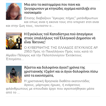
Μια απο τα εκατομμύρια που πανε και
ζευγαρωνουν με κτηνώδες αγρίμια κατέληξε στο
νοσοκομείο
Επισης διαβαζουν "έγκυρες πήγες" μισάνθρωπων
και οπως ειναι η εικονα τους στο ιντερνετ ετσι ειναι
και στην ζωη τους, τουτεστιν ο...
Ἡ Ἐγκύκλιος τοῦ Καποδίστρια ποὺ ἀπαγόρευε
στοὺς ὑπαλλήλους τοῦ Ἑλληνικοῦ Δημοσίου νὰ
εἶναι Τέκτονες!
Ο ΚΥΒΕΡΝΗΤΗΣ ΤΗΣ ΕΛΛΑΔΟΣ ΕΓΚΥΚΛΙΟΣ ΑΡ.
2953 Πρὸς τὸ Πανελλήνιον Πρὸς τοὺς κατὰ τὸ
Αἰγαῖον Πέλαγος καὶ τὴν Πελοπόννησον Ἐκτάκτους
Ἐπιτρόπο...
Άξεστοι και δολοφόνοι άγιοι!! χρόνια της
χριστιανικής τζιχάντ και οι άγιοι-δολοφόνοι πίσω
από τα εικονίσματα,
Η χριστιανική θρησκεία διαθέτει εκατοντάδες
άγιους, μάρτυρες-ήρωες, ή ενάρετους
φιλάνθρωπους με σπουδαίο έργο που αγιοποιήθηκαν μέσα
από το ...