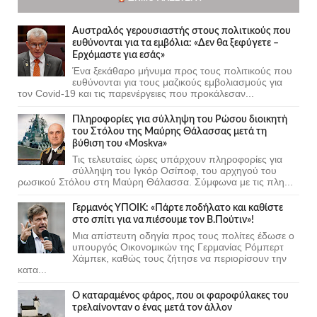
Αυστραλός γερουσιαστής στους πολιτικούς που
ευθύνονται για τα εμβόλια: «Δεν θα ξεφύγετε –
Ερχόμαστε για εσάς»
Ένα ξεκάθαρο μήνυμα προς τους πολιτικούς που
ευθύνονται για τους μαζικούς εμβολιασμούς για
τον Covid-19 και τις παρενέργειες που προκάλεσαν...
Πληροφορίες για σύλληψη του Ρώσου διοικητή
του Στόλου της Mαύρης Θάλασσας μετά τη
βύθιση του «Moskva»
Τις τελευταίες ώρες υπάρχουν πληροφορίες για
σύλληψη του Ιγκόρ Οσίποφ, του αρχηγού του
ρωσικού Στόλου στη Μαύρη Θάλασσα. Σύμφωνα με τις πλη...
Γερμανός ΥΠΟΙΚ: «Πάρτε ποδήλατο και καθίστε
στο σπίτι για να πιέσουμε τον Β.Πούτιν»!
Μια απίστευτη οδηγία προς τους πολίτες έδωσε ο
υπουργός Οικονομικών της Γερμανίας Ρόμπερτ
Χάμπεκ, καθώς τους ζήτησε να περιορίσουν την
κατα...
Ο καταραμένος φάρος, που οι φαροφύλακες του
τρελαίνονταν ο ένας μετά τον άλλον