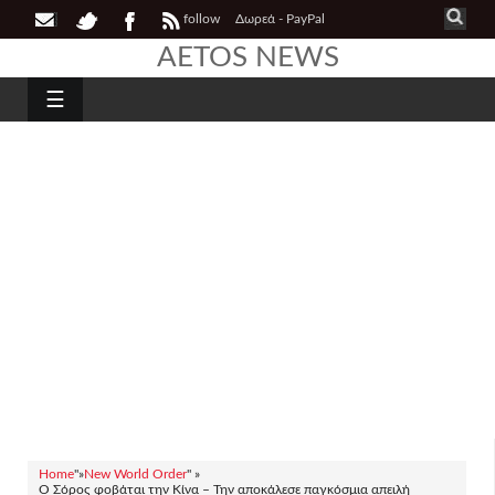
follow
Δωρεά - PayPal
AETOS NEWS
☰
Home
"»
New World Order
" »
Ο Σόρος φοβάται την Κίνα – Την αποκάλεσε παγκόσμια απειλή