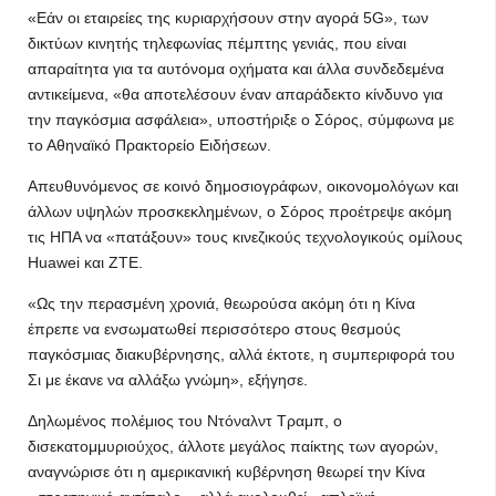
«Εάν οι εταιρείες της κυριαρχήσουν στην αγορά 5G», των
δικτύων κινητής τηλεφωνίας πέμπτης γενιάς, που είναι
απαραίτητα για τα αυτόνομα οχήματα και άλλα συνδεδεμένα
αντικείμενα, «θα αποτελέσουν έναν απαράδεκτο κίνδυνο για
την παγκόσμια ασφάλεια», υποστήριξε ο Σόρος, σύμφωνα με
το Αθηναϊκό Πρακτορείο Ειδήσεων.
Απευθυνόμενος σε κοινό δημοσιογράφων, οικονομολόγων και
άλλων υψηλών προσκεκλημένων, ο Σόρος προέτρεψε ακόμη
τις ΗΠΑ να «πατάξουν» τους κινεζικούς τεχνολογικούς ομίλους
Huawei και ZTE.
«Ως την περασμένη χρονιά, θεωρούσα ακόμη ότι η Κίνα
έπρεπε να ενσωματωθεί περισσότερο στους θεσμούς
παγκόσμιας διακυβέρνησης, αλλά έκτοτε, η συμπεριφορά του
Σι με έκανε να αλλάξω γνώμη», εξήγησε.
Δηλωμένος πολέμιος του Ντόναλντ Τραμπ, ο
δισεκατομμυριούχος, άλλοτε μεγάλος παίκτης των αγορών,
αναγνώρισε ότι η αμερικανική κυβέρνηση θεωρεί την Κίνα