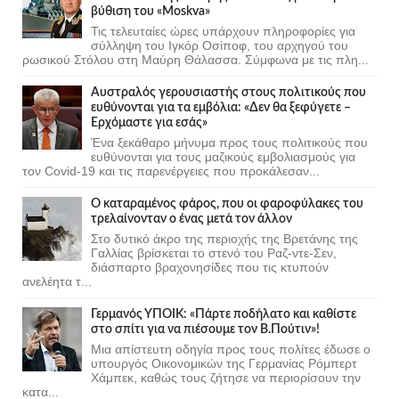
βύθιση του «Moskva»
Τις τελευταίες ώρες υπάρχουν πληροφορίες για
σύλληψη του Ιγκόρ Οσίποφ, του αρχηγού του
ρωσικού Στόλου στη Μαύρη Θάλασσα. Σύμφωνα με τις πλη...
Αυστραλός γερουσιαστής στους πολιτικούς που
ευθύνονται για τα εμβόλια: «Δεν θα ξεφύγετε –
Ερχόμαστε για εσάς»
Ένα ξεκάθαρο μήνυμα προς τους πολιτικούς που
ευθύνονται για τους μαζικούς εμβολιασμούς για
τον Covid-19 και τις παρενέργειες που προκάλεσαν...
Ο καταραμένος φάρος, που οι φαροφύλακες του
τρελαίνονταν ο ένας μετά τον άλλον
Στο δυτικό άκρο της περιοχής της Βρετάνης της
Γαλλίας βρίσκεται το στενό του Ραζ-ντε-Σεν,
διάσπαρτο βραχονησίδες που τις κτυπούν
ανελέητα τ...
Γερμανός ΥΠΟΙΚ: «Πάρτε ποδήλατο και καθίστε
στο σπίτι για να πιέσουμε τον Β.Πούτιν»!
Μια απίστευτη οδηγία προς τους πολίτες έδωσε ο
υπουργός Οικονομικών της Γερμανίας Ρόμπερτ
Χάμπεκ, καθώς τους ζήτησε να περιορίσουν την
κατα...