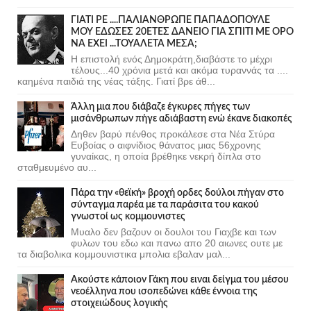
ΓΙΑΤΙ ΡΕ ....ΠΑΛΙΑΝΘΡΩΠΕ ΠΑΠΑΔΟΠΟΥΛΕ
ΜΟΥ ΕΔΩΣΕΣ 20ΕΤΕΣ ΔΑΝΕΙΟ ΓΙΑ ΣΠΙΤΙ ΜΕ ΟΡΟ
ΝΑ ΕΧΕΙ ...ΤΟΥΑΛΕΤΑ ΜΕΣΑ;
Η επιστολή ενός Δημοκράτη,διαβάστε το μέχρι
τέλους...40 χρόνια μετά και ακόμα τυραννάς τα ....
καημένα παιδιά της νέας τάξης. Γιατί βρε άθ...
Άλλη μια που διάβαζε έγκυρες πήγες των
μισάνθρωπων πήγε αδιάβαστη ενώ έκανε διακοπές
Δηθεν βαρύ πένθος προκάλεσε στα Νέα Στύρα
Ευβοίας ο αιφνίδιος θάνατος μιας 56χρονης
γυναίκας, η οποία βρέθηκε νεκρή δίπλα στο
σταθμευμένο αυ...
Πάρα την «θεϊκή» βροχή ορδες δούλοι πήγαν στο
σύνταγμα παρέα με τα παράσιτα του κακού
γνωστοί ως κομμουνιστες
Μυαλο δεν βαζουν οι δουλοι του Γιαχβε και των
φυλων του εδω και πανω απο 20 αιωνες ουτε με
τα διαβολικα κομμουνιστικα μπολια εβαλαν μαλ...
Ακούστε κάποιον Γάκη που ειναι δείγμα του μέσου
νεοέλληνα που ισοπεδώνει κάθε έννοια της
στοιχειώδους λογικής