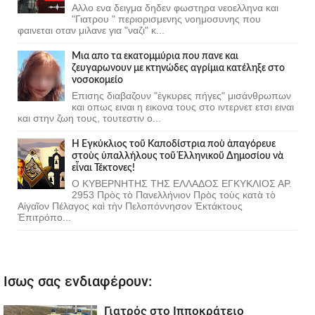
Αλλο ενα δειγμα δηδεν φωστηρα νεοελληνα και
"Γιατρου " περιορισμενης νοημοσυνης που
φαινεται οταν μιλανε για "ναζι" κ...
Μια απο τα εκατομμύρια που πανε και
ζευγαρωνουν με κτηνώδες αγρίμια κατέληξε στο
νοσοκομείο
Επισης διαβαζουν "έγκυρες πήγες" μισάνθρωπων
και οπως ειναι η εικονα τους στο ιντερνετ ετσι ειναι
και στην ζωη τους, τουτεστιν ο...
Ἡ Ἐγκύκλιος τοῦ Καποδίστρια ποὺ ἀπαγόρευε
στοὺς ὑπαλλήλους τοῦ Ἑλληνικοῦ Δημοσίου νὰ
εἶναι Τέκτονες!
Ο ΚΥΒΕΡΝΗΤΗΣ ΤΗΣ ΕΛΛΑΔΟΣ ΕΓΚΥΚΛΙΟΣ ΑΡ.
2953 Πρὸς τὸ Πανελλήνιον Πρὸς τοὺς κατὰ τὸ
Αἰγαῖον Πέλαγος καὶ τὴν Πελοπόννησον Ἐκτάκτους
Ἐπιτρόπο...