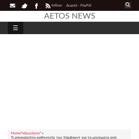
follow
Δωρεά - PayPal
AETOS NEWS
☰
Home
"»
εξωγήινοι
" »
Τι αποκαλύπτει καθηγητής του Χάρβαρντ για τα μηνύματα από