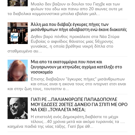
Μυαλο δεν βαζουν οι δουλοι του Γιαχβε και των
φυλων του εδω και πανω απο 20 αιωνες ουτε με
τα διαβολικα κομμουνιστικα μπολια εβαλαν μαλ...
Άλλη μια που διάβαζε έγκυρες πήγες των
μισάνθρωπων πήγε αδιάβαστη ενώ έκανε διακοπές
Δηθεν βαρύ πένθος προκάλεσε στα Νέα Στύρα
Ευβοίας ο αιφνίδιος θάνατος μιας 56χρονης
γυναίκας, η οποία βρέθηκε νεκρή δίπλα στο
σταθμευμένο αυ...
Μια απο τα εκατομμύρια που πανε και
ζευγαρωνουν με κτηνώδες αγρίμια κατέληξε στο
νοσοκομείο
Επισης διαβαζουν "έγκυρες πήγες" μισάνθρωπων
και οπως ειναι η εικονα τους στο ιντερνετ ετσι ειναι
και στην ζωη τους, τουτεστιν ο...
ΓΙΑΤΙ ΡΕ ....ΠΑΛΙΑΝΘΡΩΠΕ ΠΑΠΑΔΟΠΟΥΛΕ
ΜΟΥ ΕΔΩΣΕΣ 20ΕΤΕΣ ΔΑΝΕΙΟ ΓΙΑ ΣΠΙΤΙ ΜΕ ΟΡΟ
ΝΑ ΕΧΕΙ ...ΤΟΥΑΛΕΤΑ ΜΕΣΑ;
Η επιστολή ενός Δημοκράτη,διαβάστε το μέχρι
τέλους...40 χρόνια μετά και ακόμα τυραννάς τα ....
καημένα παιδιά της νέας τάξης. Γιατί βρε άθ...