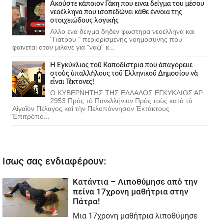
Ακούστε κάποιον Γάκη που ειναι δείγμα του μέσου
νεοέλληνα που ισοπεδώνει κάθε έννοια της
στοιχειώδους λογικής
Αλλο ενα δειγμα δηδεν φωστηρα νεοελληνα και
"Γιατρου " περιορισμενης νοημοσυνης που
φαινεται οταν μιλανε για "ναζι" κ...
Ἡ Ἐγκύκλιος τοῦ Καποδίστρια ποὺ ἀπαγόρευε
στοὺς ὑπαλλήλους τοῦ Ἑλληνικοῦ Δημοσίου νὰ
εἶναι Τέκτονες!
Ο ΚΥΒΕΡΝΗΤΗΣ ΤΗΣ ΕΛΛΑΔΟΣ ΕΓΚΥΚΛΙΟΣ ΑΡ.
2953 Πρὸς τὸ Πανελλήνιον Πρὸς τοὺς κατὰ τὸ
Αἰγαῖον Πέλαγος καὶ τὴν Πελοπόννησον Ἐκτάκτους
Ἐπιτρόπο...