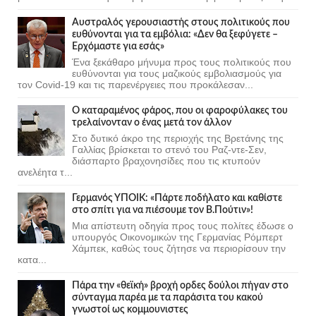
Αυστραλός γερουσιαστής στους πολιτικούς που
ευθύνονται για τα εμβόλια: «Δεν θα ξεφύγετε –
Ερχόμαστε για εσάς»
Ένα ξεκάθαρο μήνυμα προς τους πολιτικούς που
ευθύνονται για τους μαζικούς εμβολιασμούς για
τον Covid-19 και τις παρενέργειες που προκάλεσαν...
Ο καταραμένος φάρος, που οι φαροφύλακες του
τρελαίνονταν ο ένας μετά τον άλλον
Στο δυτικό άκρο της περιοχής της Βρετάνης της
Γαλλίας βρίσκεται το στενό του Ραζ-ντε-Σεν,
διάσπαρτο βραχονησίδες που τις κτυπούν
ανελέητα τ...
Γερμανός ΥΠΟΙΚ: «Πάρτε ποδήλατο και καθίστε
στο σπίτι για να πιέσουμε τον Β.Πούτιν»!
Μια απίστευτη οδηγία προς τους πολίτες έδωσε ο
υπουργός Οικονομικών της Γερμανίας Ρόμπερτ
Χάμπεκ, καθώς τους ζήτησε να περιορίσουν την
κατα...
Πάρα την «θεϊκή» βροχή ορδες δούλοι πήγαν στο
σύνταγμα παρέα με τα παράσιτα του κακού
γνωστοί ως κομμουνιστες