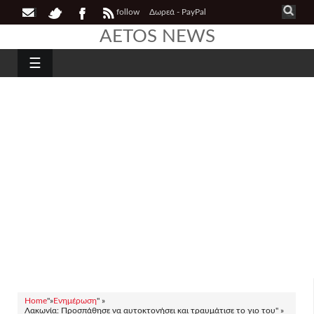
follow
Δωρεά - PayPal
AETOS NEWS
☰
Home
"»
Ενημέρωση
" »
Λακωνία: Προσπάθησε να αυτοκτονήσει και τραυμάτισε το γιο του" »