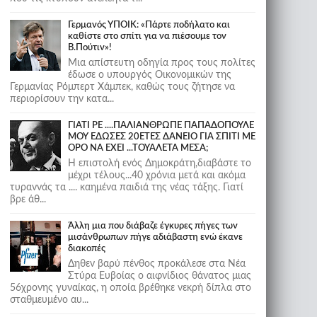
Γερμανός ΥΠΟΙΚ: «Πάρτε ποδήλατο και
καθίστε στο σπίτι για να πιέσουμε τον
Β.Πούτιν»!
Μια απίστευτη οδηγία προς τους πολίτες
έδωσε ο υπουργός Οικονομικών της
Γερμανίας Ρόμπερτ Χάμπεκ, καθώς τους ζήτησε να
περιορίσουν την κατα...
ΓΙΑΤΙ ΡΕ ....ΠΑΛΙΑΝΘΡΩΠΕ ΠΑΠΑΔΟΠΟΥΛΕ
ΜΟΥ ΕΔΩΣΕΣ 20ΕΤΕΣ ΔΑΝΕΙΟ ΓΙΑ ΣΠΙΤΙ ΜΕ
ΟΡΟ ΝΑ ΕΧΕΙ ...ΤΟΥΑΛΕΤΑ ΜΕΣΑ;
Η επιστολή ενός Δημοκράτη,διαβάστε το
μέχρι τέλους...40 χρόνια μετά και ακόμα
τυραννάς τα .... καημένα παιδιά της νέας τάξης. Γιατί
βρε άθ...
Άλλη μια που διάβαζε έγκυρες πήγες των
μισάνθρωπων πήγε αδιάβαστη ενώ έκανε
διακοπές
Δηθεν βαρύ πένθος προκάλεσε στα Νέα
Στύρα Ευβοίας ο αιφνίδιος θάνατος μιας
56χρονης γυναίκας, η οποία βρέθηκε νεκρή δίπλα στο
σταθμευμένο αυ...