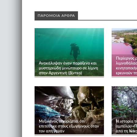
ΠΑΡΟΜΟΙΑ ΑΡΘΡΑ
Περίεργος 
Ανακάλυψαν έναν παράξενο και
λιμνοθάλασ
μυστηριώδη μινώταυρο σε λίμνη
κινητοποιήσ
στην Αργεντινή (βίντεο)
ερευνούν τ
Μεξικανός ισχυρίζεται ότι
Η ιστορία τ
επιτέθηκε στους εξωγήινους όταν
αμπέλου «Π
τον απήγαγαν
από τη Νικ