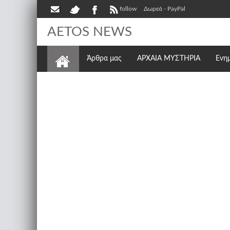
follow
Δωρεά - PayPal
AETOS NEWS
Άρθρα μας
ΑΡΧΑΙΑ ΜΥΣΤΗΡΙΑ
Ενη