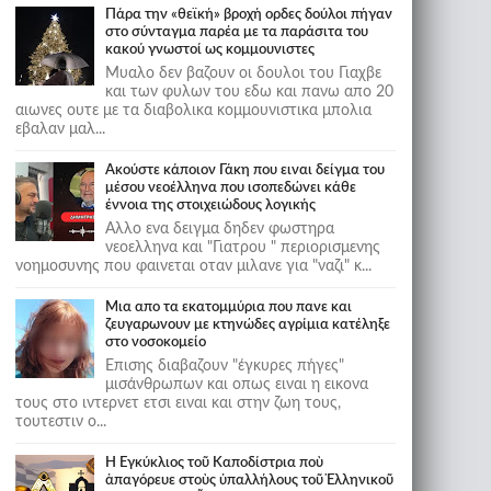
Πάρα την «θεϊκή» βροχή ορδες δούλοι πήγαν
στο σύνταγμα παρέα με τα παράσιτα του
κακού γνωστοί ως κομμουνιστες
Μυαλο δεν βαζουν οι δουλοι του Γιαχβε
και των φυλων του εδω και πανω απο 20
αιωνες ουτε με τα διαβολικα κομμουνιστικα μπολια
εβαλαν μαλ...
Ακούστε κάποιον Γάκη που ειναι δείγμα του
μέσου νεοέλληνα που ισοπεδώνει κάθε
έννοια της στοιχειώδους λογικής
Αλλο ενα δειγμα δηδεν φωστηρα
νεοελληνα και "Γιατρου " περιορισμενης
νοημοσυνης που φαινεται οταν μιλανε για "ναζι" κ...
Μια απο τα εκατομμύρια που πανε και
ζευγαρωνουν με κτηνώδες αγρίμια κατέληξε
στο νοσοκομείο
Επισης διαβαζουν "έγκυρες πήγες"
μισάνθρωπων και οπως ειναι η εικονα
τους στο ιντερνετ ετσι ειναι και στην ζωη τους,
τουτεστιν ο...
Ἡ Ἐγκύκλιος τοῦ Καποδίστρια ποὺ
ἀπαγόρευε στοὺς ὑπαλλήλους τοῦ Ἑλληνικοῦ