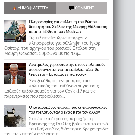
ΔΗΜΟΦΙΛΈΣΤΕΡΑ
COMMENT
Πληροφορίες για σύλληψη του Ρώσου
διοικητή του Στόλου της Mαύρης Θάλασσας
μετά τη βύθιση του «Moskva»
Τις τελευταίες ώρες υπάρχουν
πληροφορίες για σύλληψη του Ιγκόρ
Οσίποφ, του αρχηγού του ρωσικού Στόλου στη
Μαύρη Θάλασσα. Σύμφωνα με τις πλη...
Αυστραλός γερουσιαστής στους πολιτικούς
που ευθύνονται για τα εμβόλια: «Δεν θα
ξεφύγετε – Ερχόμαστε για εσάς»
Ένα ξεκάθαρο μήνυμα προς τους
πολιτικούς που ευθύνονται για τους
μαζικούς εμβολιασμούς για τον Covid-19 και τις
παρενέργειες που προκάλεσαν...
Ο καταραμένος φάρος, που οι φαροφύλακες
του τρελαίνονταν ο ένας μετά τον άλλον
Στο δυτικό άκρο της περιοχής της
Βρετάνης της Γαλλίας βρίσκεται το στενό
του Ραζ-ντε-Σεν, διάσπαρτο βραχονησίδες
που τις κτυπούν ανελέητα τ...