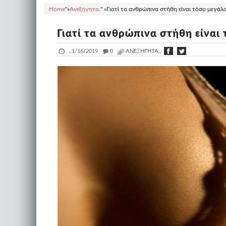
Home
"»
Ανεξήγητα.
" »
Γιατί τα ανθρώπινα στήθη είναι τόσο μεγάλα
Γιατί τα ανθρώπινα στήθη είναι
..
1/16/2019
_
0
ΑΝΕΞΉΓΗΤΑ.,