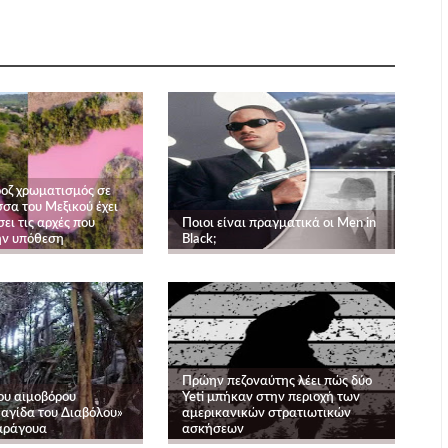
ροζ χρωματισμός σε
σα του Μεξικού έχει
ει τις αρχές που
Ποιοι είναι πραγματικά οι Men in
ην υπόθεση
Black;
Πρώην πεζοναύτης λέει πώς δύο
ου αιμοβόρου
Yeti μπήκαν στην περιοχή των
αγίδα του Διαβόλου»
αμερικανικών στρατιωτικών
αράγουα
ασκήσεων