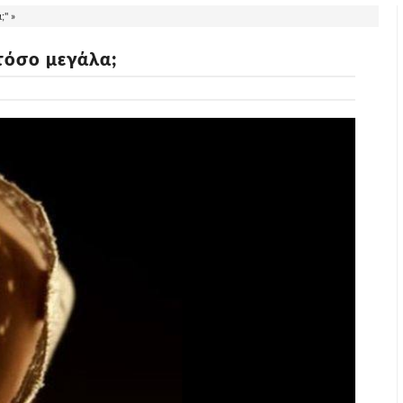
;" »
 τόσο μεγάλα;