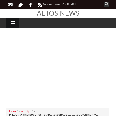
follow
Δωρεά - PayPal
AETOS NEWS
☰
Home
"»
επιστήμη
" »
Η DARPA δημιούργησε το πρώτο ρομπότ με αυτοσυνείδηση για