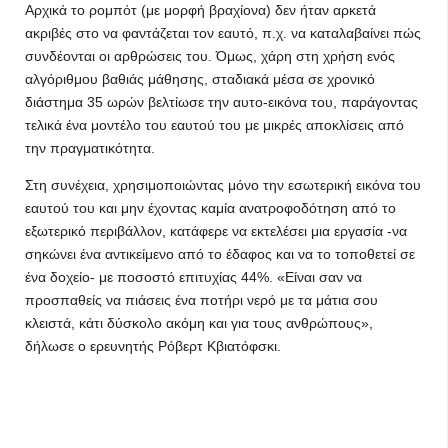
Αρχικά το ρομπότ (με μορφή βραχίονα) δεν ήταν αρκετά
ακριβές στο να φαντάζεται τον εαυτό, π.χ. να καταλαβαίνει πώς
συνδέονται οι αρθρώσεις του. Όμως, χάρη στη χρήση ενός
αλγόριθμου βαθιάς μάθησης, σταδιακά μέσα σε χρονικό
διάστημα 35 ωρών βελτίωσε την αυτο-εικόνα του, παράγοντας
τελικά ένα μοντέλο του εαυτού του με μικρές αποκλίσεις από
την πραγματικότητα.
Στη συνέχεια, χρησιμοποιώντας μόνο την εσωτερική εικόνα του
εαυτού του και μην έχοντας καμία ανατροφοδότηση από το
εξωτερικό περιβάλλον, κατάφερε να εκτελέσει μια εργασία -να
σηκώνει ένα αντικείμενο από το έδαφος και να το τοποθετεί σε
ένα δοχείο- με ποσοστό επιτυχίας 44%. «Είναι σαν να
προσπαθείς να πιάσεις ένα ποτήρι νερό με τα μάτια σου
κλειστά, κάτι δύσκολο ακόμη και για τους ανθρώπους»,
δήλωσε ο ερευνητής Ρόβερτ Κβιατόφσκι.