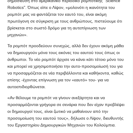
δημοσίευση στο αμερικανικό περιοδικό ρομποτικής "Science
Robotics". Όπως είπε ο Λίψον, «μολονότι η ικανότητα του
ρομπότ μας να φαντάζεται τον εαυτό του, είναι ακόμη
πρωτόγονη σε σύγκριση με τους ανθρώπους, πιστεύουμε ότι
βρίσκεται στο σωστό δρόμο για τη αυτεπίγνωση των
μηχανών».
Τα ρομπότ προοδεύουν συνεχώς, αλλά δεν έχουν ακόμη μάθει
να δημιουργούν μόνα τους εικόνες του εαυτού τους όπως οι
άνθρωποι. Το νέο ρομπότ άρχισε να κάνει κάτι τέτοιο μόνο του
και μπορεί να χρησιμοποιήσει την αυτο-προσομοίωσή του για
να προσαρμόζεται σε νέα περιβάλλοντα και καθήκοντα, καθώς
επίσης -έχοντας επίγνωση για τον «εαυτό» του- για να
αυτοεπιδιορθώνεται.
«Αν θέλουμε τα ρομπότ να γίνουν ανεξάρτητα και να
προσαρμόζονται γρήγορα σε σενάρια που δεν είχαν προβλέψει
οι δημιουργοί τους, είναι ζωτικό να μαθαίνουν από την
προσομοίωση του εαυτού τους», δήλωσε ο Λίψον, διευθυντής
του Εργαστηρίου Δημιουργικών Μηχανών του Κολούμπια.