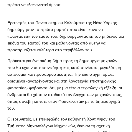
πρέπει να εξαφανιστεί άμεσα.
Ερευνητές του Πανεπιστημίου Κολούμπια της Νέας Υόρκης
δημιούργησαν το πρώτο ρομπότ που είναι ικανό να
«φανταστεί» τον εαυτό του, δημιουργώντας εκ του μηδενός μια
εικόνα του εαυτού του και μαθαίνοντας από αυτήν να
προσαρμόζεται καλύτερα στο περιβάλλον του.
Πρόκειται για ένα ακόμη βήμα προς τη δημιουργία μηχανών
που θα έχουν αυτοσυνείδηση και, κατά συνέπεια, μεγαλύτερη
αυτονομία και προσαρμοστικότητα. Την ίδια στιγμή όμως,
ορισμένοι -ανατρέχοντας και στη λογοτεχνία επιστημονικής
φαντασίας- φοβούνται ότι, με μια τέτοια τεχνολογική εξέλιξη, οι
άνθρωποι θα χάσουν σταδιακά τον έλεγχο των μηχανών τους,
όπως συνέβη κάποτε στον Φρανκενστάιν με το δημιούργημά
του.
Οι ερευνητές, με επικεφαλής τον καθηγητή Χοντ Λίψον του
Τμήματος Μηχανολόγων Μηχανικών, έκαναν τη σχετική