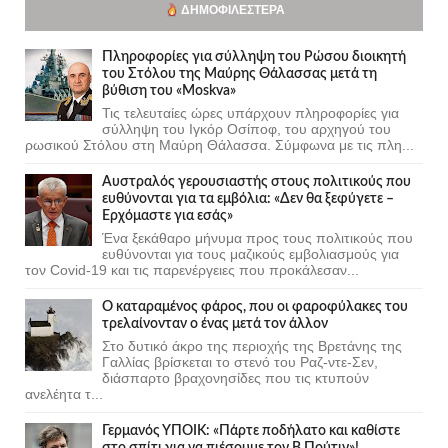
ΔΗΜΟΦΙΛΈΣΤΕΡΑ
Πληροφορίες για σύλληψη του Ρώσου διοικητή
του Στόλου της Mαύρης Θάλασσας μετά τη
βύθιση του «Moskva»
Τις τελευταίες ώρες υπάρχουν πληροφορίες για
σύλληψη του Ιγκόρ Οσίποφ, του αρχηγού του
ρωσικού Στόλου στη Μαύρη Θάλασσα. Σύμφωνα με τις πλη...
Αυστραλός γερουσιαστής στους πολιτικούς που
ευθύνονται για τα εμβόλια: «Δεν θα ξεφύγετε –
Ερχόμαστε για εσάς»
Ένα ξεκάθαρο μήνυμα προς τους πολιτικούς που
ευθύνονται για τους μαζικούς εμβολιασμούς για
τον Covid-19 και τις παρενέργειες που προκάλεσαν...
Ο καταραμένος φάρος, που οι φαροφύλακες του
τρελαίνονταν ο ένας μετά τον άλλον
Στο δυτικό άκρο της περιοχής της Βρετάνης της
Γαλλίας βρίσκεται το στενό του Ραζ-ντε-Σεν,
διάσπαρτο βραχονησίδες που τις κτυπούν
ανελέητα τ...
Γερμανός ΥΠΟΙΚ: «Πάρτε ποδήλατο και καθίστε
στο σπίτι για να πιέσουμε τον Β.Πούτιν»!