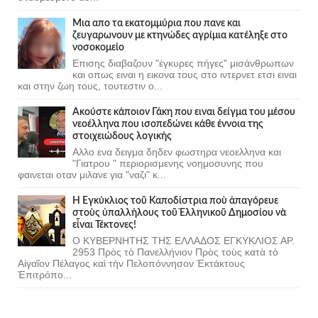
Μια απο τα εκατομμύρια που πανε και
ζευγαρωνουν με κτηνώδες αγρίμια κατέληξε στο
νοσοκομείο
Επισης διαβαζουν "έγκυρες πήγες" μισάνθρωπων
και οπως ειναι η εικονα τους στο ιντερνετ ετσι ειναι
και στην ζωη τους, τουτεστιν ο...
Ακούστε κάποιον Γάκη που ειναι δείγμα του μέσου
νεοέλληνα που ισοπεδώνει κάθε έννοια της
στοιχειώδους λογικής
Αλλο ενα δειγμα δηδεν φωστηρα νεοελληνα και
"Γιατρου " περιορισμενης νοημοσυνης που
φαινεται οταν μιλανε για "ναζι" κ...
Ἡ Ἐγκύκλιος τοῦ Καποδίστρια ποὺ ἀπαγόρευε
στοὺς ὑπαλλήλους τοῦ Ἑλληνικοῦ Δημοσίου νὰ
εἶναι Τέκτονες!
Ο ΚΥΒΕΡΝΗΤΗΣ ΤΗΣ ΕΛΛΑΔΟΣ ΕΓΚΥΚΛΙΟΣ ΑΡ.
2953 Πρὸς τὸ Πανελλήνιον Πρὸς τοὺς κατὰ τὸ
Αἰγαῖον Πέλαγος καὶ τὴν Πελοπόννησον Ἐκτάκτους
Ἐπιτρόπο...