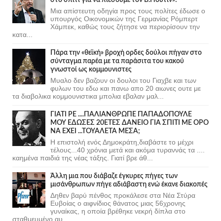
Μια απίστευτη οδηγία προς τους πολίτες έδωσε ο
υπουργός Οικονομικών της Γερμανίας Ρόμπερτ
Χάμπεκ, καθώς τους ζήτησε να περιορίσουν την
κατα...
Πάρα την «θεϊκή» βροχή ορδες δούλοι πήγαν στο
σύνταγμα παρέα με τα παράσιτα του κακού
γνωστοί ως κομμουνιστες
Μυαλο δεν βαζουν οι δουλοι του Γιαχβε και των
φυλων του εδω και πανω απο 20 αιωνες ουτε με
τα διαβολικα κομμουνιστικα μπολια εβαλαν μαλ...
ΓΙΑΤΙ ΡΕ ....ΠΑΛΙΑΝΘΡΩΠΕ ΠΑΠΑΔΟΠΟΥΛΕ
ΜΟΥ ΕΔΩΣΕΣ 20ΕΤΕΣ ΔΑΝΕΙΟ ΓΙΑ ΣΠΙΤΙ ΜΕ ΟΡΟ
ΝΑ ΕΧΕΙ ...ΤΟΥΑΛΕΤΑ ΜΕΣΑ;
Η επιστολή ενός Δημοκράτη,διαβάστε το μέχρι
τέλους...40 χρόνια μετά και ακόμα τυραννάς τα ....
καημένα παιδιά της νέας τάξης. Γιατί βρε άθ...
Άλλη μια που διάβαζε έγκυρες πήγες των
μισάνθρωπων πήγε αδιάβαστη ενώ έκανε διακοπές
Δηθεν βαρύ πένθος προκάλεσε στα Νέα Στύρα
Ευβοίας ο αιφνίδιος θάνατος μιας 56χρονης
γυναίκας, η οποία βρέθηκε νεκρή δίπλα στο
σταθμευμένο αυ...