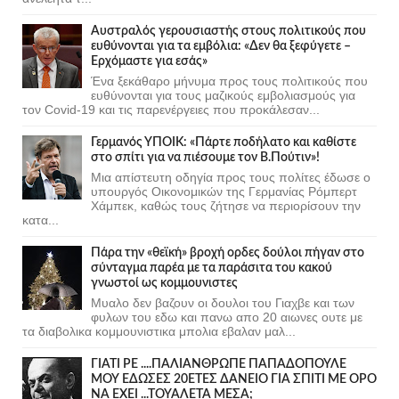
Αυστραλός γερουσιαστής στους πολιτικούς που
ευθύνονται για τα εμβόλια: «Δεν θα ξεφύγετε –
Ερχόμαστε για εσάς»
Ένα ξεκάθαρο μήνυμα προς τους πολιτικούς που
ευθύνονται για τους μαζικούς εμβολιασμούς για
τον Covid-19 και τις παρενέργειες που προκάλεσαν...
Γερμανός ΥΠΟΙΚ: «Πάρτε ποδήλατο και καθίστε
στο σπίτι για να πιέσουμε τον Β.Πούτιν»!
Μια απίστευτη οδηγία προς τους πολίτες έδωσε ο
υπουργός Οικονομικών της Γερμανίας Ρόμπερτ
Χάμπεκ, καθώς τους ζήτησε να περιορίσουν την
κατα...
Πάρα την «θεϊκή» βροχή ορδες δούλοι πήγαν στο
σύνταγμα παρέα με τα παράσιτα του κακού
γνωστοί ως κομμουνιστες
Μυαλο δεν βαζουν οι δουλοι του Γιαχβε και των
φυλων του εδω και πανω απο 20 αιωνες ουτε με
τα διαβολικα κομμουνιστικα μπολια εβαλαν μαλ...
ΓΙΑΤΙ ΡΕ ....ΠΑΛΙΑΝΘΡΩΠΕ ΠΑΠΑΔΟΠΟΥΛΕ
ΜΟΥ ΕΔΩΣΕΣ 20ΕΤΕΣ ΔΑΝΕΙΟ ΓΙΑ ΣΠΙΤΙ ΜΕ ΟΡΟ
ΝΑ ΕΧΕΙ ...ΤΟΥΑΛΕΤΑ ΜΕΣΑ;