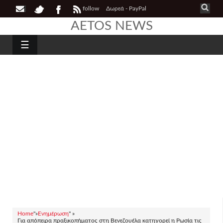
follow
Δωρεά - PayPal
AETOS NEWS
☰
Home
"»
Ενημέρωση
" »
Για απόπειρα πραξικοπήματος στη Βενεζουέλα κατηγορεί η Ρωσία τις