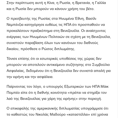
Στην περίπτωση αυτή η Κίνα, η Ρωσία, η Βρετανία, η Γαλλία
και η Ρωσία δεν μπορούν να κάνουν χρήση του βέτο.
Ο πρεσβευτής της Ρωσίας στα Ηνωμένα Έθνη, Βασίλι
Νεμπένζια κατηγόρησε ευθέως τις ΗΠΑ ότι προσπαθούν να
προκαλέσουν πραξικόπημα στη Βενεζουέλα. Οι αναίσχυντες
ενέργειες των Ηνωμένων Πολιτειών σε σχέση με τη Βενεζουέλα,
συνιστούν παραβίαση όλων των κανόνων του διεθνούς
δικαίου, πρόσθεσε ο Ρώσος διπλωμάτης.
Τόνισε επίσης ότι οι εσωτερικές υποθέσεις της χώρας δεν
μπορούν να αποτελούν αντικείμενο συζήτησης στο Συμβούλιο
Ασφαλείας, δεδομένου ότι η Βενεζουέλα δεν συνιστά απειλή για
την ειρήνη και την ασφάλεια.
Παίρνοντας τον λόγο, ο υπουργός Εξωτερικών των ΗΠΑ Μάικ
Πομπέο είπε ότι η διεθνής κοινότητα «πρέπει να στηρίξει τον
λαό της Βενεζουέλας για χάρη της ειρήνης» στην περιοχή.
Ο επικεφαλής της αμερικανικής διπλωματίας υπογράμμισε ότι
το καθεστώς του Νικολάς Μαδούρο «καταστέλλει» επί χρόνια