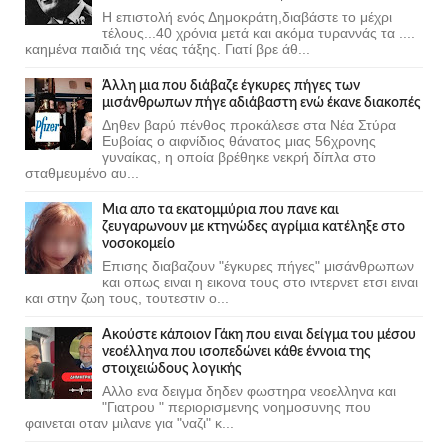
Η επιστολή ενός Δημοκράτη,διαβάστε το μέχρι
τέλους...40 χρόνια μετά και ακόμα τυραννάς τα ....
καημένα παιδιά της νέας τάξης. Γιατί βρε άθ...
Άλλη μια που διάβαζε έγκυρες πήγες των
μισάνθρωπων πήγε αδιάβαστη ενώ έκανε διακοπές
Δηθεν βαρύ πένθος προκάλεσε στα Νέα Στύρα
Ευβοίας ο αιφνίδιος θάνατος μιας 56χρονης
γυναίκας, η οποία βρέθηκε νεκρή δίπλα στο
σταθμευμένο αυ...
Μια απο τα εκατομμύρια που πανε και
ζευγαρωνουν με κτηνώδες αγρίμια κατέληξε στο
νοσοκομείο
Επισης διαβαζουν "έγκυρες πήγες" μισάνθρωπων
και οπως ειναι η εικονα τους στο ιντερνετ ετσι ειναι
και στην ζωη τους, τουτεστιν ο...
Ακούστε κάποιον Γάκη που ειναι δείγμα του μέσου
νεοέλληνα που ισοπεδώνει κάθε έννοια της
στοιχειώδους λογικής
Αλλο ενα δειγμα δηδεν φωστηρα νεοελληνα και
"Γιατρου " περιορισμενης νοημοσυνης που
φαινεται οταν μιλανε για "ναζι" κ...