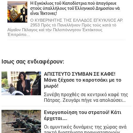
Ἡ Ἐγκύκλιος τοῦ Καποδίστρια ποὺ ἀπαγόρευε
στοὺς ὑπαλλήλους τοῦ Ἑλληνικοῦ Δημοσίου νὰ
εἶναι Τέκτονες!
Ο ΚΥΒΕΡΝΗΤΗΣ ΤΗΣ ΕΛΛΑΔΟΣ ΕΓΚΥΚΛΙΟΣ ΑΡ.
2953 Πρὸς τὸ Πανελλήνιον Πρὸς τοὺς κατὰ τὸ
Αἰγαῖον Πέλαγος καὶ τὴν Πελοπόννησον Ἐκτάκτους
Ἐπιτρόπο...