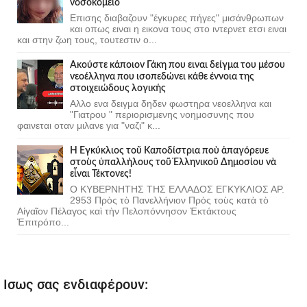
νοσοκομείο
Επισης διαβαζουν "έγκυρες πήγες" μισάνθρωπων
και οπως ειναι η εικονα τους στο ιντερνετ ετσι ειναι
και στην ζωη τους, τουτεστιν ο...
Ακούστε κάποιον Γάκη που ειναι δείγμα του μέσου
νεοέλληνα που ισοπεδώνει κάθε έννοια της
στοιχειώδους λογικής
Αλλο ενα δειγμα δηδεν φωστηρα νεοελληνα και
"Γιατρου " περιορισμενης νοημοσυνης που
φαινεται οταν μιλανε για "ναζι" κ...
Ἡ Ἐγκύκλιος τοῦ Καποδίστρια ποὺ ἀπαγόρευε
στοὺς ὑπαλλήλους τοῦ Ἑλληνικοῦ Δημοσίου νὰ
εἶναι Τέκτονες!
Ο ΚΥΒΕΡΝΗΤΗΣ ΤΗΣ ΕΛΛΑΔΟΣ ΕΓΚΥΚΛΙΟΣ ΑΡ.
2953 Πρὸς τὸ Πανελλήνιον Πρὸς τοὺς κατὰ τὸ
Αἰγαῖον Πέλαγος καὶ τὴν Πελοπόννησον Ἐκτάκτους
Ἐπιτρόπο...