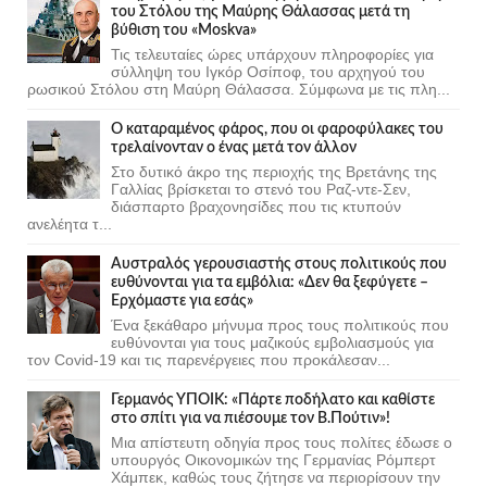
του Στόλου της Mαύρης Θάλασσας μετά τη
βύθιση του «Moskva»
Τις τελευταίες ώρες υπάρχουν πληροφορίες για
σύλληψη του Ιγκόρ Οσίποφ, του αρχηγού του
ρωσικού Στόλου στη Μαύρη Θάλασσα. Σύμφωνα με τις πλη...
Ο καταραμένος φάρος, που οι φαροφύλακες του
τρελαίνονταν ο ένας μετά τον άλλον
Στο δυτικό άκρο της περιοχής της Βρετάνης της
Γαλλίας βρίσκεται το στενό του Ραζ-ντε-Σεν,
διάσπαρτο βραχονησίδες που τις κτυπούν
ανελέητα τ...
Αυστραλός γερουσιαστής στους πολιτικούς που
ευθύνονται για τα εμβόλια: «Δεν θα ξεφύγετε –
Ερχόμαστε για εσάς»
Ένα ξεκάθαρο μήνυμα προς τους πολιτικούς που
ευθύνονται για τους μαζικούς εμβολιασμούς για
τον Covid-19 και τις παρενέργειες που προκάλεσαν...
Γερμανός ΥΠΟΙΚ: «Πάρτε ποδήλατο και καθίστε
στο σπίτι για να πιέσουμε τον Β.Πούτιν»!
Μια απίστευτη οδηγία προς τους πολίτες έδωσε ο
υπουργός Οικονομικών της Γερμανίας Ρόμπερτ
Χάμπεκ, καθώς τους ζήτησε να περιορίσουν την