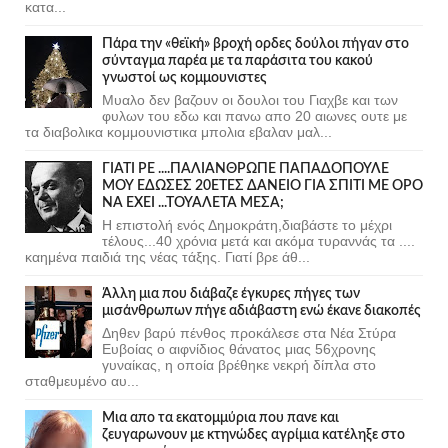
κατα...
Πάρα την «θεϊκή» βροχή ορδες δούλοι πήγαν στο
σύνταγμα παρέα με τα παράσιτα του κακού
γνωστοί ως κομμουνιστες
Μυαλο δεν βαζουν οι δουλοι του Γιαχβε και των
φυλων του εδω και πανω απο 20 αιωνες ουτε με
τα διαβολικα κομμουνιστικα μπολια εβαλαν μαλ...
ΓΙΑΤΙ ΡΕ ....ΠΑΛΙΑΝΘΡΩΠΕ ΠΑΠΑΔΟΠΟΥΛΕ
ΜΟΥ ΕΔΩΣΕΣ 20ΕΤΕΣ ΔΑΝΕΙΟ ΓΙΑ ΣΠΙΤΙ ΜΕ ΟΡΟ
ΝΑ ΕΧΕΙ ...ΤΟΥΑΛΕΤΑ ΜΕΣΑ;
Η επιστολή ενός Δημοκράτη,διαβάστε το μέχρι
τέλους...40 χρόνια μετά και ακόμα τυραννάς τα ....
καημένα παιδιά της νέας τάξης. Γιατί βρε άθ...
Άλλη μια που διάβαζε έγκυρες πήγες των
μισάνθρωπων πήγε αδιάβαστη ενώ έκανε διακοπές
Δηθεν βαρύ πένθος προκάλεσε στα Νέα Στύρα
Ευβοίας ο αιφνίδιος θάνατος μιας 56χρονης
γυναίκας, η οποία βρέθηκε νεκρή δίπλα στο
σταθμευμένο αυ...
Μια απο τα εκατομμύρια που πανε και
ζευγαρωνουν με κτηνώδες αγρίμια κατέληξε στο