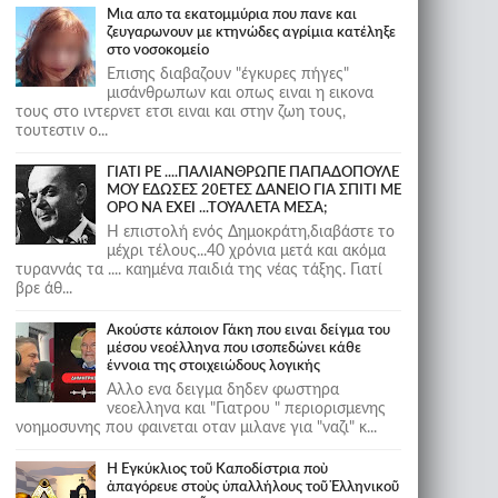
Μια απο τα εκατομμύρια που πανε και
ζευγαρωνουν με κτηνώδες αγρίμια κατέληξε
στο νοσοκομείο
Επισης διαβαζουν "έγκυρες πήγες"
μισάνθρωπων και οπως ειναι η εικονα
τους στο ιντερνετ ετσι ειναι και στην ζωη τους,
τουτεστιν ο...
ΓΙΑΤΙ ΡΕ ....ΠΑΛΙΑΝΘΡΩΠΕ ΠΑΠΑΔΟΠΟΥΛΕ
ΜΟΥ ΕΔΩΣΕΣ 20ΕΤΕΣ ΔΑΝΕΙΟ ΓΙΑ ΣΠΙΤΙ ΜΕ
ΟΡΟ ΝΑ ΕΧΕΙ ...ΤΟΥΑΛΕΤΑ ΜΕΣΑ;
Η επιστολή ενός Δημοκράτη,διαβάστε το
μέχρι τέλους...40 χρόνια μετά και ακόμα
τυραννάς τα .... καημένα παιδιά της νέας τάξης. Γιατί
βρε άθ...
Ακούστε κάποιον Γάκη που ειναι δείγμα του
μέσου νεοέλληνα που ισοπεδώνει κάθε
έννοια της στοιχειώδους λογικής
Αλλο ενα δειγμα δηδεν φωστηρα
νεοελληνα και "Γιατρου " περιορισμενης
νοημοσυνης που φαινεται οταν μιλανε για "ναζι" κ...
Ἡ Ἐγκύκλιος τοῦ Καποδίστρια ποὺ
ἀπαγόρευε στοὺς ὑπαλλήλους τοῦ Ἑλληνικοῦ