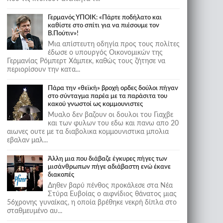
Γερμανός ΥΠΟΙΚ: «Πάρτε ποδήλατο και
καθίστε στο σπίτι για να πιέσουμε τον
Β.Πούτιν»!
Μια απίστευτη οδηγία προς τους πολίτες
έδωσε ο υπουργός Οικονομικών της
Γερμανίας Ρόμπερτ Χάμπεκ, καθώς τους ζήτησε να
περιορίσουν την κατα...
Πάρα την «θεϊκή» βροχή ορδες δούλοι πήγαν
στο σύνταγμα παρέα με τα παράσιτα του
κακού γνωστοί ως κομμουνιστες
Μυαλο δεν βαζουν οι δουλοι του Γιαχβε
και των φυλων του εδω και πανω απο 20
αιωνες ουτε με τα διαβολικα κομμουνιστικα μπολια
εβαλαν μαλ...
Άλλη μια που διάβαζε έγκυρες πήγες των
μισάνθρωπων πήγε αδιάβαστη ενώ έκανε
διακοπές
Δηθεν βαρύ πένθος προκάλεσε στα Νέα
Στύρα Ευβοίας ο αιφνίδιος θάνατος μιας
56χρονης γυναίκας, η οποία βρέθηκε νεκρή δίπλα στο
σταθμευμένο αυ...