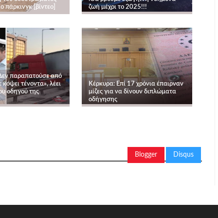
ο πάρκινγκ [βίντεο]
ζωή μέχρι το 2025!!!
Δεν παραπατούσε από
ε κόψει τένοντα», λέει
Κέρκυρα: Επί 17 χρόνια έπαιρναν
ου οδηγού της
μίζες για να δίνουν διπλώματα
οδήγησης
Blogger
Disqus