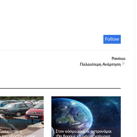
Follow
Previous
Παλαιότερη Ανάρτηση
υνεχίζεται η
Στον κόσμο τους οι αστρονόμοι
 του οδοστρώματος
:Θα βρούμε εξωγήινη νοήμονα