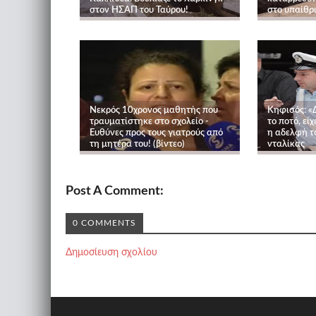
στον ΗΣΑΠ του Ταύρου!
στο υπαίθρι
Νεκρός 10χρονος μαθητής που
Κηφισός: «
τραυματίστηκε στο σχολείο -
το ποτό, είχ
Ευθύνες προς τους γιατρούς από
η αδελφή τ
τη μητέρα του! (βίντεο)
νταλίκας
Post A Comment:
0 COMMENTS
Δημοσίευση σχολίου