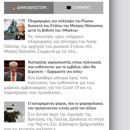
ΔΗΜΟΦΙΛΈΣΤΕΡΑ
COMMENT
Πληροφορίες για σύλληψη του Ρώσου
διοικητή του Στόλου της Mαύρης Θάλασσας
μετά τη βύθιση του «Moskva»
Τις τελευταίες ώρες υπάρχουν
πληροφορίες για σύλληψη του Ιγκόρ
Οσίποφ, του αρχηγού του ρωσικού Στόλου στη
Μαύρη Θάλασσα. Σύμφωνα με τις πλη...
Αυστραλός γερουσιαστής στους πολιτικούς
που ευθύνονται για τα εμβόλια: «Δεν θα
ξεφύγετε – Ερχόμαστε για εσάς»
Ένα ξεκάθαρο μήνυμα προς τους
πολιτικούς που ευθύνονται για τους
μαζικούς εμβολιασμούς για τον Covid-19 και τις
παρενέργειες που προκάλεσαν...
Ο καταραμένος φάρος, που οι φαροφύλακες
του τρελαίνονταν ο ένας μετά τον άλλον
Στο δυτικό άκρο της περιοχής της
Βρετάνης της Γαλλίας βρίσκεται το στενό
του Ραζ-ντε-Σεν, διάσπαρτο βραχονησίδες
που τις κτυπούν ανελέητα τ...