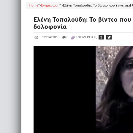
Home
"»
Ενημέρωση
" »
Ελένη Τοπαλούδη: Το βίντεο που έγινε viral
Ελένη Τοπαλούδη: Το βίντεο που έ
δολοφονία
..
12/14/2018
_
0
ΕΝΗΜΈΡΩΣΗ,