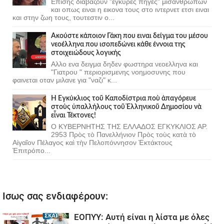
Επισης διαβαζουν "έγκυρες πήγες" μισάνθρωπων
και οπως ειναι η εικονα τους στο ιντερνετ ετσι ειναι
και στην ζωη τους, τουτεστιν ο...
Ακούστε κάποιον Γάκη που ειναι δείγμα του μέσου
νεοέλληνα που ισοπεδώνει κάθε έννοια της
στοιχειώδους λογικής
Αλλο ενα δειγμα δηδεν φωστηρα νεοελληνα και
"Γιατρου " περιορισμενης νοημοσυνης που
φαινεται οταν μιλανε για "ναζι" κ...
Ἡ Ἐγκύκλιος τοῦ Καποδίστρια ποὺ ἀπαγόρευε
στοὺς ὑπαλλήλους τοῦ Ἑλληνικοῦ Δημοσίου νὰ
εἶναι Τέκτονες!
Ο ΚΥΒΕΡΝΗΤΗΣ ΤΗΣ ΕΛΛΑΔΟΣ ΕΓΚΥΚΛΙΟΣ ΑΡ.
2953 Πρὸς τὸ Πανελλήνιον Πρὸς τοὺς κατὰ τὸ
Αἰγαῖον Πέλαγος καὶ τὴν Πελοπόννησον Ἐκτάκτους
Ἐπιτρόπο...