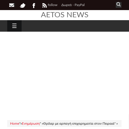
follow
Δωρεά - PayPal
AETOS NEWS
☰
Home
"»
Ενημέρωση
" »
Θρίλερ με αρπαγή επιχειρηματία στον Πειραιά" »