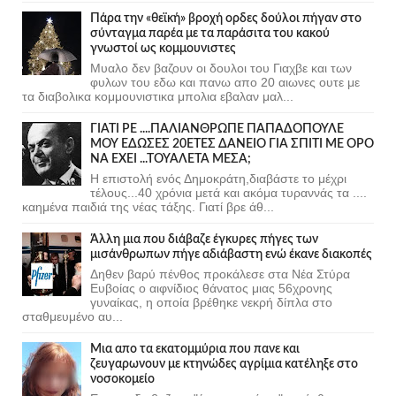
Πάρα την «θεϊκή» βροχή ορδες δούλοι πήγαν στο
σύνταγμα παρέα με τα παράσιτα του κακού
γνωστοί ως κομμουνιστες
Μυαλο δεν βαζουν οι δουλοι του Γιαχβε και των
φυλων του εδω και πανω απο 20 αιωνες ουτε με
τα διαβολικα κομμουνιστικα μπολια εβαλαν μαλ...
ΓΙΑΤΙ ΡΕ ....ΠΑΛΙΑΝΘΡΩΠΕ ΠΑΠΑΔΟΠΟΥΛΕ
ΜΟΥ ΕΔΩΣΕΣ 20ΕΤΕΣ ΔΑΝΕΙΟ ΓΙΑ ΣΠΙΤΙ ΜΕ ΟΡΟ
ΝΑ ΕΧΕΙ ...ΤΟΥΑΛΕΤΑ ΜΕΣΑ;
Η επιστολή ενός Δημοκράτη,διαβάστε το μέχρι
τέλους...40 χρόνια μετά και ακόμα τυραννάς τα ....
καημένα παιδιά της νέας τάξης. Γιατί βρε άθ...
Άλλη μια που διάβαζε έγκυρες πήγες των
μισάνθρωπων πήγε αδιάβαστη ενώ έκανε διακοπές
Δηθεν βαρύ πένθος προκάλεσε στα Νέα Στύρα
Ευβοίας ο αιφνίδιος θάνατος μιας 56χρονης
γυναίκας, η οποία βρέθηκε νεκρή δίπλα στο
σταθμευμένο αυ...
Μια απο τα εκατομμύρια που πανε και
ζευγαρωνουν με κτηνώδες αγρίμια κατέληξε στο
νοσοκομείο