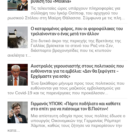
βύθιση του «Moskva»
Τις τελευταίες ώρες υπάρχουν πληροφορίες για
σύλληψη του Ιγκόρ Οσίποφ, του αρχηγού του
ρωσικού Στόλου στη Μαύρη Θάλασσα. Σύμφωνα με τις πλη...
Ο καταραμένος φάρος, που οι φαροφύλακες του
τρελαίνονταν ο ένας μετά τον άλλον
Στο δυτικό άκρο της περιοχής της Βρετάνης της
Γαλλίας βρίσκεται το στενό του Ραζ-ντε-Σεν,
διάσπαρτο βραχονησίδες που τις κτυπούν
ανελέητα τ...
Αυστραλός γερουσιαστής στους πολιτικούς που
ευθύνονται για τα εμβόλια: «Δεν θα ξεφύγετε –
Ερχόμαστε για εσάς»
Ένα ξεκάθαρο μήνυμα προς τους πολιτικούς που
ευθύνονται για τους μαζικούς εμβολιασμούς για
τον Covid-19 και τις παρενέργειες που προκάλεσαν...
Γερμανός ΥΠΟΙΚ: «Πάρτε ποδήλατο και καθίστε
στο σπίτι για να πιέσουμε τον Β.Πούτιν»!
Μια απίστευτη οδηγία προς τους πολίτες έδωσε ο
υπουργός Οικονομικών της Γερμανίας Ρόμπερτ
Χάμπεκ, καθώς τους ζήτησε να περιορίσουν την
κατα...