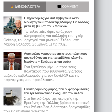
ΔΗΜΟΦΙΛΈΣΤΕΡΑ
COMMENT
Πληροφορίες για σύλληψη του Ρώσου
διοικητή του Στόλου της Mαύρης Θάλασσας
μετά τη βύθιση του «Moskva»
Τις τελευταίες ώρες υπάρχουν
πληροφορίες για σύλληψη του Ιγκόρ
Οσίποφ, του αρχηγού του ρωσικού Στόλου στη
Μαύρη Θάλασσα. Σύμφωνα με τις πλη...
Αυστραλός γερουσιαστής στους πολιτικούς
που ευθύνονται για τα εμβόλια: «Δεν θα
ξεφύγετε – Ερχόμαστε για εσάς»
Ένα ξεκάθαρο μήνυμα προς τους
πολιτικούς που ευθύνονται για τους
μαζικούς εμβολιασμούς για τον Covid-19 και τις
παρενέργειες που προκάλεσαν...
Ο καταραμένος φάρος, που οι φαροφύλακες
του τρελαίνονταν ο ένας μετά τον άλλον
Στο δυτικό άκρο της περιοχής της
Βρετάνης της Γαλλίας βρίσκεται το στενό
του Ραζ-ντε-Σεν, διάσπαρτο βραχονησίδες
που τις κτυπούν ανελέητα τ...