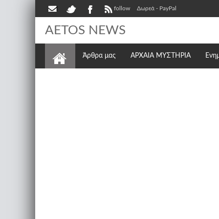
follow
Δωρεά - PayPal
AETOS NEWS
Άρθρα μας
ΑΡΧΑΙΑ ΜΥΣΤΗΡΙΑ
Ενη