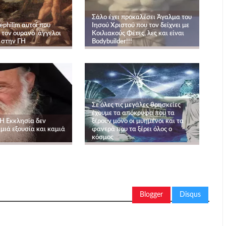
Σάλο έχει προκαλέσει Άγαλμα του
philim αυτοί που
Ιησού Χριστού που τον δείχνει με
 τον ουρανό ,άγγελοι
Κοιλιακούς Φέτες, λες και είναι
 στην ΓΗ
Bodybuilder!!!
Σε όλες τις μεγάλες θρησκείες
έχουμε τα απόκρυφα που τα
 Η Εκκλησία δεν
ξέρουν μόνο οι μυημένοι και τα
αμιά εξουσία και καμιά
φανερά που τα ξέρει όλος ο
κόσμος
Blogger
Disqus