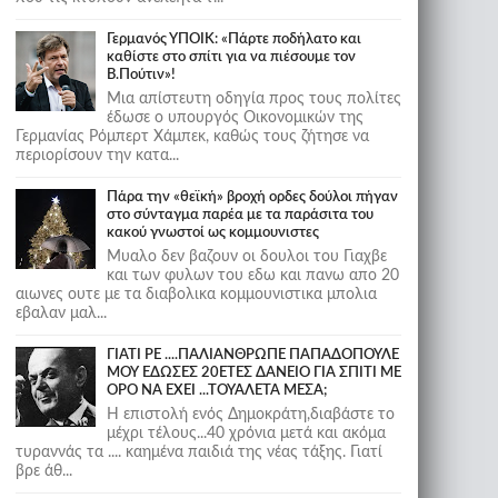
Γερμανός ΥΠΟΙΚ: «Πάρτε ποδήλατο και
καθίστε στο σπίτι για να πιέσουμε τον
Β.Πούτιν»!
Μια απίστευτη οδηγία προς τους πολίτες
έδωσε ο υπουργός Οικονομικών της
Γερμανίας Ρόμπερτ Χάμπεκ, καθώς τους ζήτησε να
περιορίσουν την κατα...
Πάρα την «θεϊκή» βροχή ορδες δούλοι πήγαν
στο σύνταγμα παρέα με τα παράσιτα του
κακού γνωστοί ως κομμουνιστες
Μυαλο δεν βαζουν οι δουλοι του Γιαχβε
και των φυλων του εδω και πανω απο 20
αιωνες ουτε με τα διαβολικα κομμουνιστικα μπολια
εβαλαν μαλ...
ΓΙΑΤΙ ΡΕ ....ΠΑΛΙΑΝΘΡΩΠΕ ΠΑΠΑΔΟΠΟΥΛΕ
ΜΟΥ ΕΔΩΣΕΣ 20ΕΤΕΣ ΔΑΝΕΙΟ ΓΙΑ ΣΠΙΤΙ ΜΕ
ΟΡΟ ΝΑ ΕΧΕΙ ...ΤΟΥΑΛΕΤΑ ΜΕΣΑ;
Η επιστολή ενός Δημοκράτη,διαβάστε το
μέχρι τέλους...40 χρόνια μετά και ακόμα
τυραννάς τα .... καημένα παιδιά της νέας τάξης. Γιατί
βρε άθ...