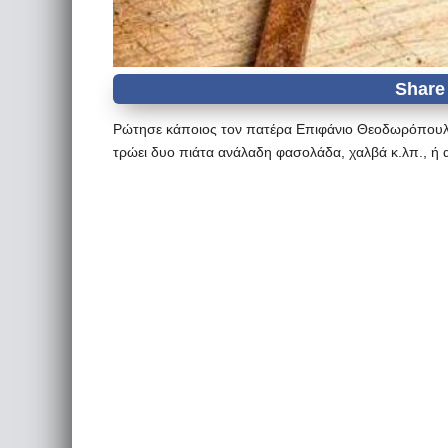
Ρώτησε κάποιος τον πατέρα Επιφάνιο Θεοδωρόπουλο,
τρώει δυο πιάτα ανάλαδη φασολάδα, χαλβά κ.λπ., ή 