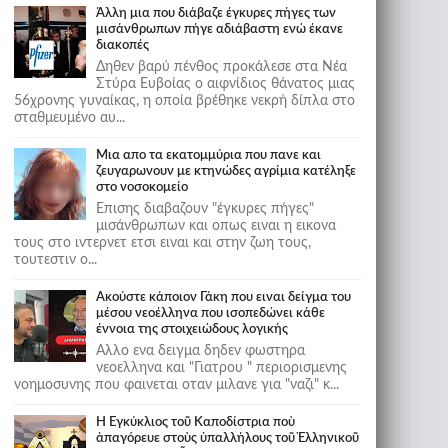
Άλλη μια που διάβαζε έγκυρες πήγες των
μισάνθρωπων πήγε αδιάβαστη ενώ έκανε
διακοπές
Δηθεν βαρύ πένθος προκάλεσε στα Νέα
Στύρα Ευβοίας ο αιφνίδιος θάνατος μιας
56χρονης γυναίκας, η οποία βρέθηκε νεκρή δίπλα στο
σταθμευμένο αυ...
Μια απο τα εκατομμύρια που πανε και
ζευγαρωνουν με κτηνώδες αγρίμια κατέληξε
στο νοσοκομείο
Επισης διαβαζουν "έγκυρες πήγες"
μισάνθρωπων και οπως ειναι η εικονα
τους στο ιντερνετ ετσι ειναι και στην ζωη τους,
τουτεστιν ο...
Ακούστε κάποιον Γάκη που ειναι δείγμα του
μέσου νεοέλληνα που ισοπεδώνει κάθε
έννοια της στοιχειώδους λογικής
Αλλο ενα δειγμα δηδεν φωστηρα
νεοελληνα και "Γιατρου " περιορισμενης
νοημοσυνης που φαινεται οταν μιλανε για "ναζι" κ...
Ἡ Ἐγκύκλιος τοῦ Καποδίστρια ποὺ
ἀπαγόρευε στοὺς ὑπαλλήλους τοῦ Ἑλληνικοῦ