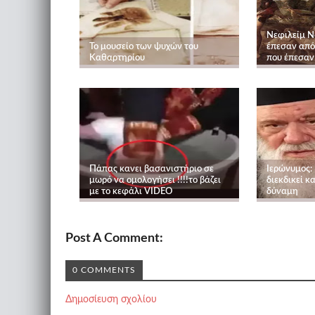
Νεφιλείμ Ne
Το μουσείο των ψυχών του
έπεσαν από
Καθαρτηρίου
που έπεσαν
Πάπας κανει βασανιστήριο σε
Ιερώνυμος:
μωρό να ομολογήσει !!!!το βάζει
διεκδικεί κ
με το κεφάλι VIDEO
δύναμη
Post A Comment:
0 COMMENTS
Δημοσίευση σχολίου