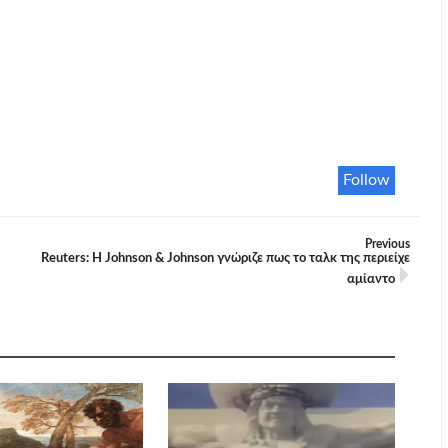
Follow
Previous
Reuters: Η Johnson & Johnson γνώριζε πως το ταλκ της περιείχε
αμίαντο