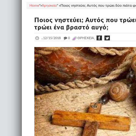
Home
"»
θρησκεία
" »
Ποιος νηστεύει; Αυτός που τρώει δύο πιάτα φ
Ποιος νηστεύει; Αυτός που τρώε
τρώει ένα βραστό αυγό;
..
12/15/2018
_
0
ΘΡΗΣΚΕΊΑ,