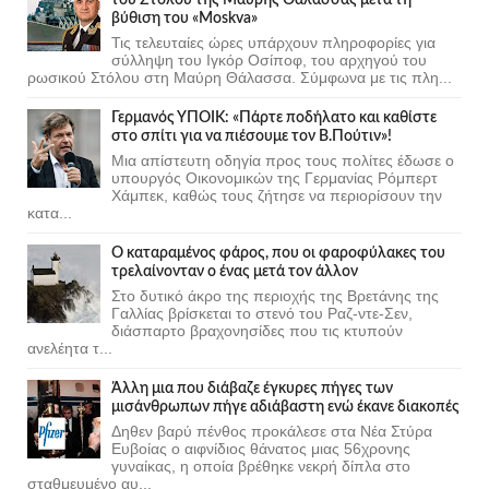
βύθιση του «Moskva»
Τις τελευταίες ώρες υπάρχουν πληροφορίες για
σύλληψη του Ιγκόρ Οσίποφ, του αρχηγού του
ρωσικού Στόλου στη Μαύρη Θάλασσα. Σύμφωνα με τις πλη...
Γερμανός ΥΠΟΙΚ: «Πάρτε ποδήλατο και καθίστε
στο σπίτι για να πιέσουμε τον Β.Πούτιν»!
Μια απίστευτη οδηγία προς τους πολίτες έδωσε ο
υπουργός Οικονομικών της Γερμανίας Ρόμπερτ
Χάμπεκ, καθώς τους ζήτησε να περιορίσουν την
κατα...
Ο καταραμένος φάρος, που οι φαροφύλακες του
τρελαίνονταν ο ένας μετά τον άλλον
Στο δυτικό άκρο της περιοχής της Βρετάνης της
Γαλλίας βρίσκεται το στενό του Ραζ-ντε-Σεν,
διάσπαρτο βραχονησίδες που τις κτυπούν
ανελέητα τ...
Άλλη μια που διάβαζε έγκυρες πήγες των
μισάνθρωπων πήγε αδιάβαστη ενώ έκανε διακοπές
Δηθεν βαρύ πένθος προκάλεσε στα Νέα Στύρα
Ευβοίας ο αιφνίδιος θάνατος μιας 56χρονης
γυναίκας, η οποία βρέθηκε νεκρή δίπλα στο
σταθμευμένο αυ...