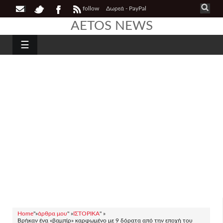
follow
Δωρεά - PayPal
AETOS NEWS
☰
Home
"»
άρθρα μου
" »
ΙΣΤΟΡΙΚΑ
" »
Βρήκαν ένα «βαμπίρ» καρφωμένο με 9 δόρατα από την εποχή του