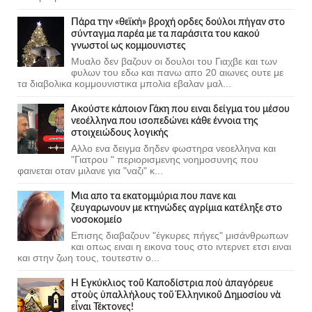
Πάρα την «θεϊκή» βροχή ορδες δούλοι πήγαν στο
σύνταγμα παρέα με τα παράσιτα του κακού
γνωστοί ως κομμουνιστες
Μυαλο δεν βαζουν οι δουλοι του Γιαχβε και των
φυλων του εδω και πανω απο 20 αιωνες ουτε με
τα διαβολικα κομμουνιστικα μπολια εβαλαν μαλ...
Ακούστε κάποιον Γάκη που ειναι δείγμα του μέσου
νεοέλληνα που ισοπεδώνει κάθε έννοια της
στοιχειώδους λογικής
Αλλο ενα δειγμα δηδεν φωστηρα νεοελληνα και
"Γιατρου " περιορισμενης νοημοσυνης που
φαινεται οταν μιλανε για "ναζι" κ...
Μια απο τα εκατομμύρια που πανε και
ζευγαρωνουν με κτηνώδες αγρίμια κατέληξε στο
νοσοκομείο
Επισης διαβαζουν "έγκυρες πήγες" μισάνθρωπων
και οπως ειναι η εικονα τους στο ιντερνετ ετσι ειναι
και στην ζωη τους, τουτεστιν ο...
Ἡ Ἐγκύκλιος τοῦ Καποδίστρια ποὺ ἀπαγόρευε
στοὺς ὑπαλλήλους τοῦ Ἑλληνικοῦ Δημοσίου νὰ
εἶναι Τέκτονες!