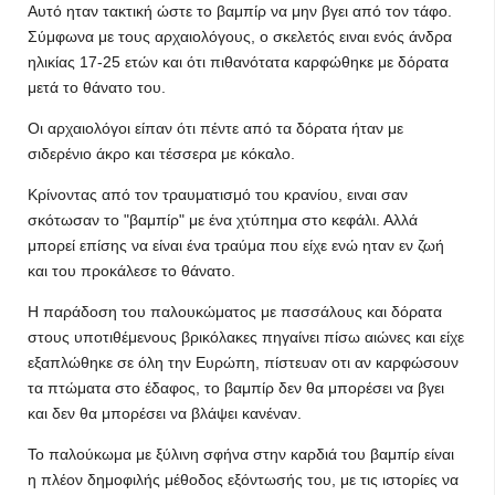
Αυτό ηταν τακτική ώστε το βαμπίρ να μην βγει από τον τάφο.
Σύμφωνα με τους αρχαιολόγους, ο σκελετός ειναι ενός άνδρα
ηλικίας 17-25 ετών και ότι πιθανότατα καρφώθηκε με δόρατα
μετά το θάνατο του.
Οι αρχαιολόγοι είπαν ότι πέντε από τα δόρατα ήταν με
σιδερένιο άκρο και τέσσερα με κόκαλο.
Κρίνοντας από τον τραυματισμό του κρανίου, ειναι σαν
σκότωσαν το "βαμπίρ" με ένα χτύπημα στο κεφάλι. Αλλά
μπορεί επίσης να είναι ένα τραύμα που είχε ενώ ηταν εν ζωή
και του προκάλεσε το θάνατο.
Η παράδοση του παλουκώματος με πασσάλους και δόρατα
στους υποτιθέμενους βρικόλακες πηγαίνει πίσω αιώνες και είχε
εξαπλώθηκε σε όλη την Ευρώπη, πίστευαν οτι αν καρφώσουν
τα πτώματα στο έδαφος, το βαμπίρ δεν θα μπορέσει να βγει
και δεν θα μπορέσει να βλάψει κανέναν.
Το παλούκωμα με ξύλινη σφήνα στην καρδιά του βαμπίρ είναι
η πλέον δημοφιλής μέθοδος εξόντωσής του, με τις ιστορίες να