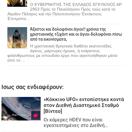
Ο ΚΥΒΕΡΝΗΤΗΣ ΤΗΣ ΕΛΛΑΔΟΣ ΕΓΚΥΚΛΙΟΣ ΑΡ.
2953 Πρὸς τὸ Πανελλήνιον Πρὸς τοὺς κατὰ τὸ
Αἰγαῖον Πέλαγος καὶ τὴν Πελοπόννησον Ἐκτάκτους
Ἐπιτρόπο...
Άξεστοι και δολοφόνοι άγιοι!! χρόνια της
χριστιανικής τζιχάντ και οι άγιοι-δολοφόνοι πίσω
από τα εικονίσματα,
Η χριστιανική θρησκεία διαθέτει εκατοντάδες
άγιους, μάρτυρες-ήρωες, ή ενάρετους
φιλάνθρωπους με σπουδαίο έργο που αγιοποιήθηκαν μέσα
από το ...