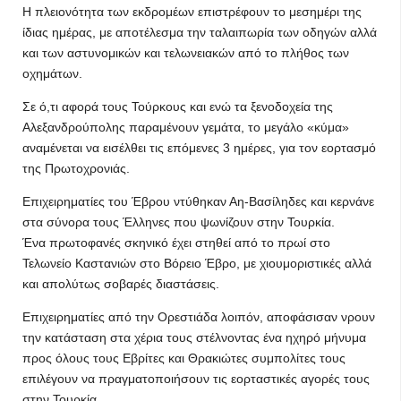
Η πλειονότητα των εκδρομέων επιστρέφουν το μεσημέρι της
ίδιας ημέρας, με αποτέλεσμα την ταλαιπωρία των οδηγών αλλά
και των αστυνομικών και τελωνειακών από το πλήθος των
οχημάτων.
Σε ό,τι αφορά τους Τούρκους και ενώ τα ξενοδοχεία της
Αλεξανδρούπολης παραμένουν γεμάτα, το μεγάλο «κύμα»
αναμένεται να εισέλθει τις επόμενες 3 ημέρες, για τον εορτασμό
της Πρωτοχρονιάς.
Επιχειρηματίες του Έβρου ντύθηκαν Αη-Βασίληδες και κερνάνε
στα σύνορα τους Έλληνες που ψωνίζουν στην Τουρκία.
Ένα πρωτοφανές σκηνικό έχει στηθεί από το πρωί στο
Τελωνείο Καστανιών στο Βόρειο Έβρο, με χιουμοριστικές αλλά
και απολύτως σοβαρές διαστάσεις.
Επιχειρηματίες από την Ορεστιάδα λοιπόν, αποφάσισαν νρουν
την κατάσταση στα χέρια τους στέλνοντας ένα ηχηρό μήνυμα
προς όλους τους Εβρίτες και Θρακιώτες συμπολίτες τους
επιλέγουν να πραγματοποιήσουν τις εορταστικές αγορές τους
στην Τουρκία.