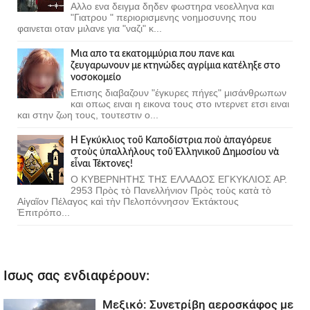
Αλλο ενα δειγμα δηδεν φωστηρα νεοελληνα και
"Γιατρου " περιορισμενης νοημοσυνης που
φαινεται οταν μιλανε για "ναζι" κ...
Μια απο τα εκατομμύρια που πανε και
ζευγαρωνουν με κτηνώδες αγρίμια κατέληξε στο
νοσοκομείο
Επισης διαβαζουν "έγκυρες πήγες" μισάνθρωπων
και οπως ειναι η εικονα τους στο ιντερνετ ετσι ειναι
και στην ζωη τους, τουτεστιν ο...
Ἡ Ἐγκύκλιος τοῦ Καποδίστρια ποὺ ἀπαγόρευε
στοὺς ὑπαλλήλους τοῦ Ἑλληνικοῦ Δημοσίου νὰ
εἶναι Τέκτονες!
Ο ΚΥΒΕΡΝΗΤΗΣ ΤΗΣ ΕΛΛΑΔΟΣ ΕΓΚΥΚΛΙΟΣ ΑΡ.
2953 Πρὸς τὸ Πανελλήνιον Πρὸς τοὺς κατὰ τὸ
Αἰγαῖον Πέλαγος καὶ τὴν Πελοπόννησον Ἐκτάκτους
Ἐπιτρόπο...