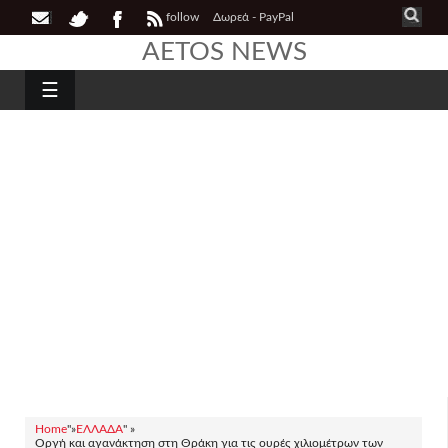
follow
Δωρεά - PayPal
AETOS NEWS
☰
Home
"»
ΕΛΛΑΔΑ
" »
Οργή και αγανάκτηση στη Θράκη για τις ουρές χιλιομέτρων των