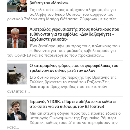
βύθιση του «Moskva»
Τις τελευταίες ώρες υπάρχουν πληροφορίες για
σύλληψη του Ιγκόρ Οσίποφ, του αρχηγού του
ρωσικού Στόλου στη Μαύρη Θάλασσα. Σύμφωνα με τις πλη...
Αυστραλός γερουσιαστής στους πολιτικούς που
ευθύνονται για τα εμβόλια: «Δεν θα ξεφύγετε –
Ερχόμαστε για εσάς»
Ένα ξεκάθαρο μήνυμα προς τους πολιτικούς που
ευθύνονται για τους μαζικούς εμβολιασμούς για
τον Covid-19 και τις παρενέργειες που προκάλεσαν...
Ο καταραμένος φάρος, που οι φαροφύλακες του
τρελαίνονταν ο ένας μετά τον άλλον
Στο δυτικό άκρο της περιοχής της Βρετάνης της
Γαλλίας βρίσκεται το στενό του Ραζ-ντε-Σεν,
διάσπαρτο βραχονησίδες που τις κτυπούν
ανελέητα τ...
Γερμανός ΥΠΟΙΚ: «Πάρτε ποδήλατο και καθίστε
στο σπίτι για να πιέσουμε τον Β.Πούτιν»!
Μια απίστευτη οδηγία προς τους πολίτες έδωσε ο
υπουργός Οικονομικών της Γερμανίας Ρόμπερτ
Χάμπεκ, καθώς τους ζήτησε να περιορίσουν την
κατα...