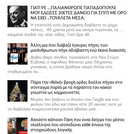
ΓΙΑΤΙ ΡΕ ....ΠΑΛΙΑΝΘΡΩΠΕ ΠΑΠΑΔΟΠΟΥΛΕ
ΜΟΥ ΕΔΩΣΕΣ 20ΕΤΕΣ ΔΑΝΕΙΟ ΓΙΑ ΣΠΙΤΙ ΜΕ ΟΡΟ
ΝΑ ΕΧΕΙ ...ΤΟΥΑΛΕΤΑ ΜΕΣΑ;
Η επιστολή ενός Δημοκράτη,διαβάστε το μέχρι
τέλους...40 χρόνια μετά και ακόμα τυραννάς τα ....
καημένα παιδιά της νέας τάξης. Γιατί βρε άθ...
Άλλη μια που διάβαζε έγκυρες πήγες των
μισάνθρωπων πήγε αδιάβαστη ενώ έκανε διακοπές
Δηθεν βαρύ πένθος προκάλεσε στα Νέα Στύρα
Ευβοίας ο αιφνίδιος θάνατος μιας 56χρονης
γυναίκας, η οποία βρέθηκε νεκρή δίπλα στο
σταθμευμένο αυ...
Πάρα την «θεϊκή» βροχή ορδες δούλοι πήγαν στο
σύνταγμα παρέα με τα παράσιτα του κακού
γνωστοί ως κομμουνιστες
Μυαλο δεν βαζουν οι δουλοι του Γιαχβε και των
φυλων του εδω και πανω απο 20 αιωνες ουτε με
τα διαβολικα κομμουνιστικα μπολια εβαλαν μαλ...
Ακούστε κάποιον Γάκη που ειναι δείγμα του μέσου
νεοέλληνα που ισοπεδώνει κάθε έννοια της
στοιχειώδους λογικής