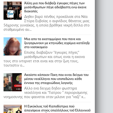
Άλλη μια που διάβαζε έγκυρες πήγες των
μισάνθρωπων πήγε αδιάβαστη ενώ έκανε
διακοπές
Δηθεν βαρύ πένθος προκάλεσε στα Νέα
Στύρα Ευβοίας ο αιφνίδιος θάνατος μιας
56χρονης γυναίκας, η οποία βρέθηκε νεκρή δίπλα στο
σταθμευμένο αυ...
Μια απο τα εκατομμύρια που πανε και
ζευγαρωνουν με κτηνώδες αγρίμια κατέληξε
στο νοσοκομείο
Επισης διαβαζουν "έγκυρες πήγες"
μισάνθρωπων και οπως ειναι η εικονα
τους στο ιντερνετ ετσι ειναι και στην ζωη τους,
τουτεστιν ο...
Ακούστε κάποιον Γάκη που ειναι δείγμα του
μέσου νεοέλληνα που ισοπεδώνει κάθε
έννοια της στοιχειώδους λογικής
Αλλο ενα δειγμα δηδεν φωστηρα
νεοελληνα και "Γιατρου " περιορισμενης
νοημοσυνης που φαινεται οταν μιλανε για "ναζι" κ...
Ἡ Ἐγκύκλιος τοῦ Καποδίστρια ποὺ
ἀπαγόρευε στοὺς ὑπαλλήλους τοῦ Ἑλληνικοῦ