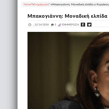
Home
"»
Ενημέρωση
" »
Μπακογιάννη: Μοναδική ελπίδα ο Κυριάκο
Μπακογιάννη: Μοναδική ελπίδα
..
12/14/2018
_
3
ΕΝΗΜΈΡΩΣΗ,