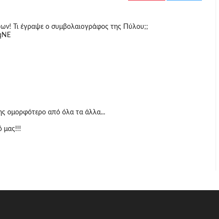
ν! Τι έγραψε ο συμβολαιογράφος της Πύλου;;
qNE
ης ομορφότερο από όλα τα άλλα...
 μας!!!