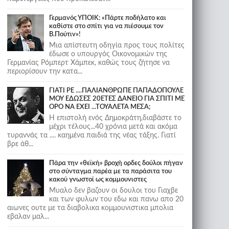
Γερμανός ΥΠΟΙΚ: «Πάρτε ποδήλατο και
καθίστε στο σπίτι για να πιέσουμε τον
Β.Πούτιν»!
Μια απίστευτη οδηγία προς τους πολίτες
έδωσε ο υπουργός Οικονομικών της
Γερμανίας Ρόμπερτ Χάμπεκ, καθώς τους ζήτησε να
περιορίσουν την κατα...
ΓΙΑΤΙ ΡΕ ....ΠΑΛΙΑΝΘΡΩΠΕ ΠΑΠΑΔΟΠΟΥΛΕ
ΜΟΥ ΕΔΩΣΕΣ 20ΕΤΕΣ ΔΑΝΕΙΟ ΓΙΑ ΣΠΙΤΙ ΜΕ
ΟΡΟ ΝΑ ΕΧΕΙ ...ΤΟΥΑΛΕΤΑ ΜΕΣΑ;
Η επιστολή ενός Δημοκράτη,διαβάστε το
μέχρι τέλους...40 χρόνια μετά και ακόμα
τυραννάς τα .... καημένα παιδιά της νέας τάξης. Γιατί
βρε άθ...
Πάρα την «θεϊκή» βροχή ορδες δούλοι πήγαν
στο σύνταγμα παρέα με τα παράσιτα του
κακού γνωστοί ως κομμουνιστες
Μυαλο δεν βαζουν οι δουλοι του Γιαχβε
και των φυλων του εδω και πανω απο 20
αιωνες ουτε με τα διαβολικα κομμουνιστικα μπολια
εβαλαν μαλ...