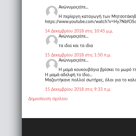
Ανώνυμοςείπε...
Η περίεργη καταγωγή των Μητσοτάκηδω
https://www.youtube.com/watch?v=Hy7NbfOS
14 Δεκεμβρίου 2018 στις 10:45 μ.μ.
Ανώνυμοςείπε...
τα ιδια και τα ιδια
15 Δεκεμβρίου 2018 στις 1:50 π.μ.
Ανώνυμοςείπε...
Η μαμά κουκουβάγια βρίσκει το μωρό τ
Η μαμά-αδελφή το ίδιο...
Μαζευτήκανε πολλοί σωτήρες, όλοι για το καλό
15 Δεκεμβρίου 2018 στις 9:33 π.μ.
Δημοσίευση σχολίου