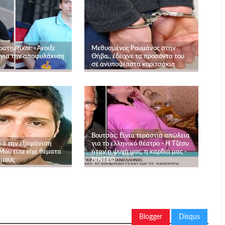
ατιωτικοί: «Άνοιξε
Μεθυσμένος Ρουμάνος στην
για την αποφυλάκιση
Θήβα.. έδειχνε τα προσόντα του
σε ανυποψίαστα κοριτσάκια
Βουτσάς: Είναι τεράστια απώλεια
ια την εξαφάνιση
για το ελληνικό θέατρο - Η Τζέσυ
Μου είπε είχε θέματα
ήταν η ψυχή μας, η καρδιά μας -
ίμους
ΒΙΝΤΕΟ
Blogger
Disqus