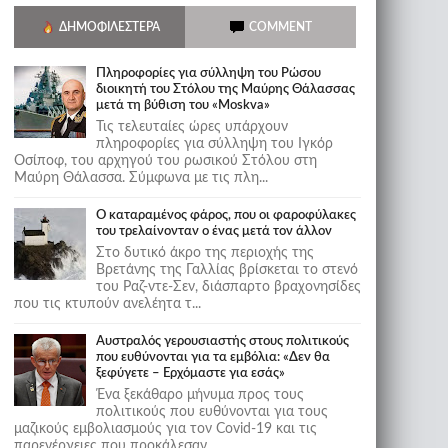
ΔΗΜΟΦΙΛΈΣΤΕΡΑ
COMMENT
Πληροφορίες για σύλληψη του Ρώσου
διοικητή του Στόλου της Mαύρης Θάλασσας
μετά τη βύθιση του «Moskva»
Τις τελευταίες ώρες υπάρχουν
πληροφορίες για σύλληψη του Ιγκόρ
Οσίποφ, του αρχηγού του ρωσικού Στόλου στη
Μαύρη Θάλασσα. Σύμφωνα με τις πλη...
Ο καταραμένος φάρος, που οι φαροφύλακες
του τρελαίνονταν ο ένας μετά τον άλλον
Στο δυτικό άκρο της περιοχής της
Βρετάνης της Γαλλίας βρίσκεται το στενό
του Ραζ-ντε-Σεν, διάσπαρτο βραχονησίδες
που τις κτυπούν ανελέητα τ...
Αυστραλός γερουσιαστής στους πολιτικούς
που ευθύνονται για τα εμβόλια: «Δεν θα
ξεφύγετε – Ερχόμαστε για εσάς»
Ένα ξεκάθαρο μήνυμα προς τους
πολιτικούς που ευθύνονται για τους
μαζικούς εμβολιασμούς για τον Covid-19 και τις
παρενέργειες που προκάλεσαν...