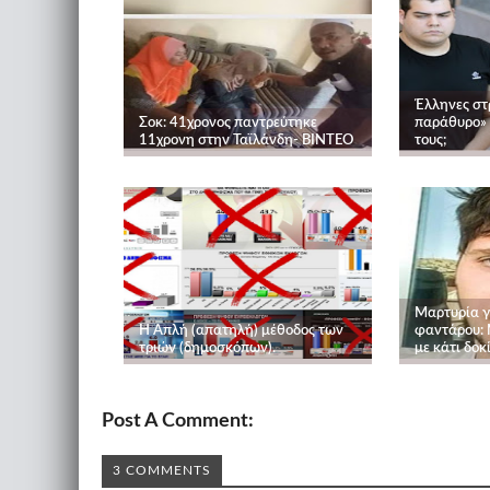
Έλληνες στρ
Σοκ: 41χρονος παντρεύτηκε
παράθυρο» 
11χρονη στην Ταϊλάνδη- ΒΙΝΤΕΟ
τους;
Μαρτυρία γ
Η Απλή (απατηλή) μέθοδος των
φαντάρου: 
τριών (δημοσκόπων).
με κάτι δοκ
Post A Comment:
3 COMMENTS