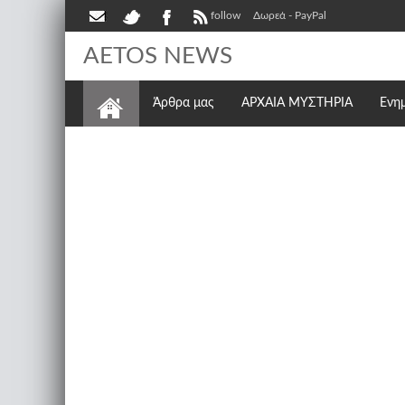
follow
Δωρεά - PayPal
AETOS NEWS
Άρθρα μας
ΑΡΧΑΙΑ ΜΥΣΤΗΡΙΑ
Ενη