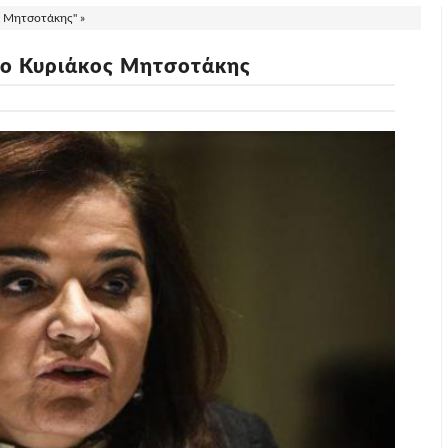
ς Μητσοτάκης" »
 ο Κυριάκος Μητσοτάκης