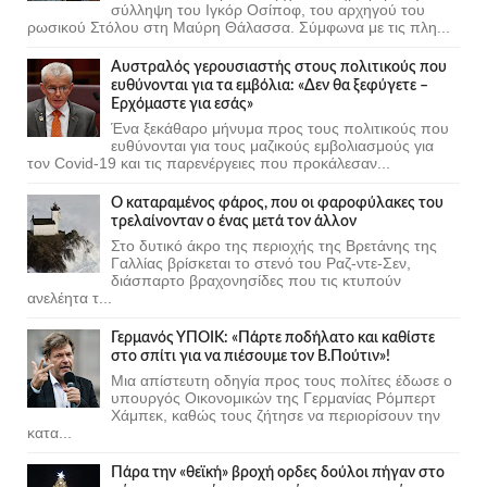
σύλληψη του Ιγκόρ Οσίποφ, του αρχηγού του
ρωσικού Στόλου στη Μαύρη Θάλασσα. Σύμφωνα με τις πλη...
Αυστραλός γερουσιαστής στους πολιτικούς που
ευθύνονται για τα εμβόλια: «Δεν θα ξεφύγετε –
Ερχόμαστε για εσάς»
Ένα ξεκάθαρο μήνυμα προς τους πολιτικούς που
ευθύνονται για τους μαζικούς εμβολιασμούς για
τον Covid-19 και τις παρενέργειες που προκάλεσαν...
Ο καταραμένος φάρος, που οι φαροφύλακες του
τρελαίνονταν ο ένας μετά τον άλλον
Στο δυτικό άκρο της περιοχής της Βρετάνης της
Γαλλίας βρίσκεται το στενό του Ραζ-ντε-Σεν,
διάσπαρτο βραχονησίδες που τις κτυπούν
ανελέητα τ...
Γερμανός ΥΠΟΙΚ: «Πάρτε ποδήλατο και καθίστε
στο σπίτι για να πιέσουμε τον Β.Πούτιν»!
Μια απίστευτη οδηγία προς τους πολίτες έδωσε ο
υπουργός Οικονομικών της Γερμανίας Ρόμπερτ
Χάμπεκ, καθώς τους ζήτησε να περιορίσουν την
κατα...
Πάρα την «θεϊκή» βροχή ορδες δούλοι πήγαν στο