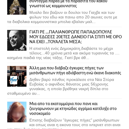
σύνταγμα παρέα με τα παράσιτα του κακού
γνωστοί ως κομμουνιστες
Μυαλο δεν βαζουν οι δουλοι του Γιαχβε και των
φυλων του εδω και πανω απο 20 αιωνες ουτε με
τα διαβολικα κομμουνιστικα μπολια εβαλαν μαλ...
ΓΙΑΤΙ ΡΕ ....ΠΑΛΙΑΝΘΡΩΠΕ ΠΑΠΑΔΟΠΟΥΛΕ
ΜΟΥ ΕΔΩΣΕΣ 20ΕΤΕΣ ΔΑΝΕΙΟ ΓΙΑ ΣΠΙΤΙ ΜΕ ΟΡΟ
ΝΑ ΕΧΕΙ ...ΤΟΥΑΛΕΤΑ ΜΕΣΑ;
Η επιστολή ενός Δημοκράτη,διαβάστε το μέχρι
τέλους...40 χρόνια μετά και ακόμα τυραννάς τα ....
καημένα παιδιά της νέας τάξης. Γιατί βρε άθ...
Άλλη μια που διάβαζε έγκυρες πήγες των
μισάνθρωπων πήγε αδιάβαστη ενώ έκανε διακοπές
Δηθεν βαρύ πένθος προκάλεσε στα Νέα Στύρα
Ευβοίας ο αιφνίδιος θάνατος μιας 56χρονης
γυναίκας, η οποία βρέθηκε νεκρή δίπλα στο
σταθμευμένο αυ...
Μια απο τα εκατομμύρια που πανε και
ζευγαρωνουν με κτηνώδες αγρίμια κατέληξε στο
νοσοκομείο
Επισης διαβαζουν "έγκυρες πήγες" μισάνθρωπων
και οπως ειναι η εικονα τους στο ιντερνετ ετσι ειναι