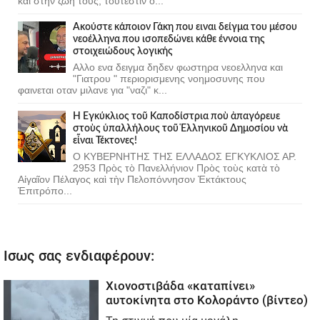
και στην ζωη τους, τουτεστιν ο...
Ακούστε κάποιον Γάκη που ειναι δείγμα του μέσου
νεοέλληνα που ισοπεδώνει κάθε έννοια της
στοιχειώδους λογικής
Αλλο ενα δειγμα δηδεν φωστηρα νεοελληνα και
"Γιατρου " περιορισμενης νοημοσυνης που
φαινεται οταν μιλανε για "ναζι" κ...
Ἡ Ἐγκύκλιος τοῦ Καποδίστρια ποὺ ἀπαγόρευε
στοὺς ὑπαλλήλους τοῦ Ἑλληνικοῦ Δημοσίου νὰ
εἶναι Τέκτονες!
Ο ΚΥΒΕΡΝΗΤΗΣ ΤΗΣ ΕΛΛΑΔΟΣ ΕΓΚΥΚΛΙΟΣ ΑΡ.
2953 Πρὸς τὸ Πανελλήνιον Πρὸς τοὺς κατὰ τὸ
Αἰγαῖον Πέλαγος καὶ τὴν Πελοπόννησον Ἐκτάκτους
Ἐπιτρόπο...