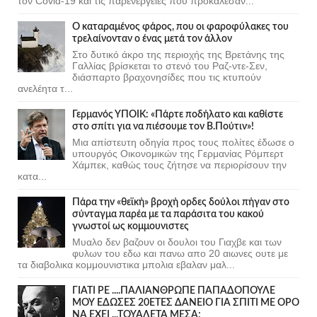
τον Covid-19 και τις παρενέργειες που προκάλεσαν...
Ο καταραμένος φάρος, που οι φαροφύλακες του
τρελαίνονταν ο ένας μετά τον άλλον
Στο δυτικό άκρο της περιοχής της Βρετάνης της
Γαλλίας βρίσκεται το στενό του Ραζ-ντε-Σεν,
διάσπαρτο βραχονησίδες που τις κτυπούν
ανελέητα τ...
Γερμανός ΥΠΟΙΚ: «Πάρτε ποδήλατο και καθίστε
στο σπίτι για να πιέσουμε τον Β.Πούτιν»!
Μια απίστευτη οδηγία προς τους πολίτες έδωσε ο
υπουργός Οικονομικών της Γερμανίας Ρόμπερτ
Χάμπεκ, καθώς τους ζήτησε να περιορίσουν την
κατα...
Πάρα την «θεϊκή» βροχή ορδες δούλοι πήγαν στο
σύνταγμα παρέα με τα παράσιτα του κακού
γνωστοί ως κομμουνιστες
Μυαλο δεν βαζουν οι δουλοι του Γιαχβε και των
φυλων του εδω και πανω απο 20 αιωνες ουτε με
τα διαβολικα κομμουνιστικα μπολια εβαλαν μαλ...
ΓΙΑΤΙ ΡΕ ....ΠΑΛΙΑΝΘΡΩΠΕ ΠΑΠΑΔΟΠΟΥΛΕ
ΜΟΥ ΕΔΩΣΕΣ 20ΕΤΕΣ ΔΑΝΕΙΟ ΓΙΑ ΣΠΙΤΙ ΜΕ ΟΡΟ
ΝΑ ΕΧΕΙ ...ΤΟΥΑΛΕΤΑ ΜΕΣΑ;