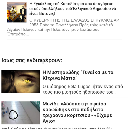
Ἡ Ἐγκύκλιος τοῦ Καποδίστρια ποὺ ἀπαγόρευε
στοὺς ὑπαλλήλους τοῦ Ἑλληνικοῦ Δημοσίου νὰ
εἶναι Τέκτονες!
Ο ΚΥΒΕΡΝΗΤΗΣ ΤΗΣ ΕΛΛΑΔΟΣ ΕΓΚΥΚΛΙΟΣ ΑΡ.
2953 Πρὸς τὸ Πανελλήνιον Πρὸς τοὺς κατὰ τὸ
Αἰγαῖον Πέλαγος καὶ τὴν Πελοπόννησον Ἐκτάκτους
Ἐπιτρόπο...