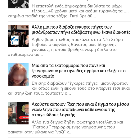
Η επιστολή ενός Δημοκράτη,διαβάστε το μέχρι
τέλους...40 χρόνια μετά και ακόμα τυραννάς τα ....
καημένα παιδιά της νέας τάξης. Γιατί βρε άθ...
Άλλη μια που διάβαζε έγκυρες πήγες των
μισάνθρωπων πήγε αδιάβαστη ενώ έκανε διακοπές
Δηθεν βαρύ πένθος προκάλεσε στα Νέα Στύρα
Ευβοίας ο αιφνίδιος θάνατος μιας 56χρονης
γυναίκας, η οποία βρέθηκε νεκρή δίπλα στο
σταθμευμένο αυ...
Μια απο τα εκατομμύρια που πανε και
ζευγαρωνουν με κτηνώδες αγρίμια κατέληξε στο
νοσοκομείο
Επισης διαβαζουν "έγκυρες πήγες" μισάνθρωπων
και οπως ειναι η εικονα τους στο ιντερνετ ετσι ειναι
και στην ζωη τους, τουτεστιν ο...
Ακούστε κάποιον Γάκη που ειναι δείγμα του μέσου
νεοέλληνα που ισοπεδώνει κάθε έννοια της
στοιχειώδους λογικής
Αλλο ενα δειγμα δηδεν φωστηρα νεοελληνα και
"Γιατρου " περιορισμενης νοημοσυνης που
φαινεται οταν μιλανε για "ναζι" κ...