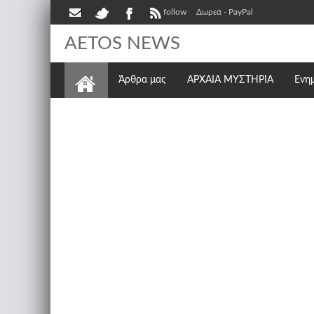
follow
Δωρεά - PayPal
AETOS NEWS
Άρθρα μας
ΑΡΧΑΙΑ ΜΥΣΤΗΡΙΑ
Ενη