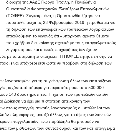
διοικητή της ΑΑΔΕ Γιώργο Πιτσιλή, η Πανελλήνια
Ομοσπονδία Φοροτεχνικών Ελευθέρων Επαγγελματιών
(ΠΟΦΕΕ). Συγκεκριμένα, η Ομοσπονδία ζήτησε να
παραταθεί μέχρι τις 28 Φεβρουαρίου 2019 η προθεσμία για
τη δήλωση των επαγγελματικών τραπεζικών λογαριασμών
επικαλούμενη το γεγονός ότι «υπάρχουν αρκετά θέματα
που χρήζουν διευκρίνισης σχετικά με τους επαγγελματικούς
λογαριασμούς και αρκετές επιχειρήσεις δεν έχουν
κούς με τα απαραίτητα στοιχεία». Η ΠΟΦΕΕ ζήτησε επίσης να
 ποιοι είναι υπόχρεοι έτσι ώστε να προβούν στη δήλωση των
ών λογαριασμών, για τη συγκέντρωση όλων των εισπράξεων
αγές, ισχύει από σήμερα για περισσότερους από 500.000
σκούν 143 δραστηριότητες. Η χρήση των τραπεζικών αυτών
 Διοίκηση να έχει μια πιστότερη απεικόνιση των
χων στους επαγγελματικούς λογαριασμούς οι υπάλληλοι των
ούν πληροφορίες, μεταξύ άλλων, για το ύψος των λιανικών
θέρων επαγγελματιών, ενώ παράλληλα θα μπορούν να
άνες των μισθωτών, των συνταξιούχων και των κατ’ επάγγελμα