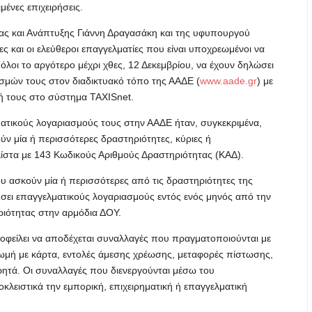
μένες επιχειρήσεις.
ς και Ανάπτυξης Γιάννη Δραγασάκη και της υφυπουργού
ς και οι ελεύθεροι επαγγελματίες που είναι υποχρεωμένοι να
λοι το αργότερο μέχρι χθες, 12 Δεκεμβρίου, να έχουν δηλώσει
ασμών τους στον διαδικτυακό τόπο της ΑΑΔΕ (
www.aade.gr
) με
ή τους στο σύστημα ΤΑΧΙSnet.
τικούς λογαριασμούς τους στην ΑΑΔΕ ήταν, συγκεκριμένα,
ούν μία ή περισσότερες δραστηριότητες, κύριες ή
λίστα με 143 Κωδικούς Αριθμούς Δραστηριότητας (ΚΑΔ).
που ασκούν μία ή περισσότερες από τις δραστηριότητες της
σει επαγγελματικούς λογαριασμούς εντός ενός μηνός από την
ιότητας στην αρμόδια ΔΟΥ.
οφείλει να αποδέχεται συναλλαγές που πραγματοποιούνται με
ωμή με κάρτα, εντολές άμεσης χρέωσης, μεταφορές πίστωσης,
ρητά. Οι συναλλαγές που διενεργούνται μέσω του
λειστικά την εμπορική, επιχειρηματική ή επαγγελματική