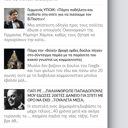
Γερμανός ΥΠΟΙΚ: «Πάρτε ποδήλατο και
καθίστε στο σπίτι για να πιέσουμε τον
Β.Πούτιν»!
Μια απίστευτη οδηγία προς τους πολίτες
έδωσε ο υπουργός Οικονομικών της
Γερμανίας Ρόμπερτ Χάμπεκ, καθώς τους ζήτησε να
περιορίσουν την κατα...
Πάρα την «θεϊκή» βροχή ορδες δούλοι πήγαν
στο σύνταγμα παρέα με τα παράσιτα του
κακού γνωστοί ως κομμουνιστες
Μυαλο δεν βαζουν οι δουλοι του Γιαχβε
και των φυλων του εδω και πανω απο 20
αιωνες ουτε με τα διαβολικα κομμουνιστικα μπολια
εβαλαν μαλ...
ΓΙΑΤΙ ΡΕ ....ΠΑΛΙΑΝΘΡΩΠΕ ΠΑΠΑΔΟΠΟΥΛΕ
ΜΟΥ ΕΔΩΣΕΣ 20ΕΤΕΣ ΔΑΝΕΙΟ ΓΙΑ ΣΠΙΤΙ ΜΕ
ΟΡΟ ΝΑ ΕΧΕΙ ...ΤΟΥΑΛΕΤΑ ΜΕΣΑ;
Η επιστολή ενός Δημοκράτη,διαβάστε το
μέχρι τέλους...40 χρόνια μετά και ακόμα
τυραννάς τα .... καημένα παιδιά της νέας τάξης. Γιατί
βρε άθ...