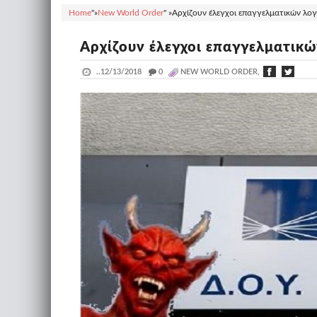
Home
"»
New World Order
" »
Αρχίζουν έλεγχοι επαγγελματικών λο
Αρχίζουν έλεγχοι επαγγελματικ
..
12/13/2018
_
0
NEW WORLD ORDER,