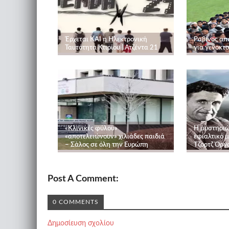
Έρχεται ΚΑΙ η Ηλεκτρονική
Ραβίνος απ
Ταυτότητα Κτιρίου | Ατζέντα 21
για γενοκτ
«Κλινικές φύλου»
Η μυστηριώ
«αποτελειώνουν» χιλιάδες παιδιά
εφιαλτικό μ
– Σάλος σε όλη την Ευρώπη
Τζορτζ Όργ
Post A Comment:
0 COMMENTS
Δημοσίευση σχολίου