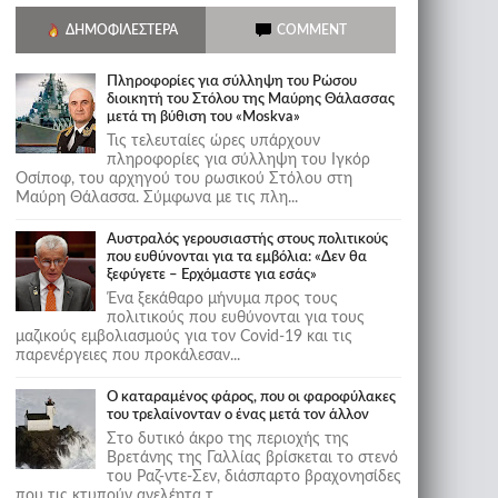
ΔΗΜΟΦΙΛΈΣΤΕΡΑ
COMMENT
Πληροφορίες για σύλληψη του Ρώσου
διοικητή του Στόλου της Mαύρης Θάλασσας
μετά τη βύθιση του «Moskva»
Τις τελευταίες ώρες υπάρχουν
πληροφορίες για σύλληψη του Ιγκόρ
Οσίποφ, του αρχηγού του ρωσικού Στόλου στη
Μαύρη Θάλασσα. Σύμφωνα με τις πλη...
Αυστραλός γερουσιαστής στους πολιτικούς
που ευθύνονται για τα εμβόλια: «Δεν θα
ξεφύγετε – Ερχόμαστε για εσάς»
Ένα ξεκάθαρο μήνυμα προς τους
πολιτικούς που ευθύνονται για τους
μαζικούς εμβολιασμούς για τον Covid-19 και τις
παρενέργειες που προκάλεσαν...
Ο καταραμένος φάρος, που οι φαροφύλακες
του τρελαίνονταν ο ένας μετά τον άλλον
Στο δυτικό άκρο της περιοχής της
Βρετάνης της Γαλλίας βρίσκεται το στενό
του Ραζ-ντε-Σεν, διάσπαρτο βραχονησίδες
που τις κτυπούν ανελέητα τ...