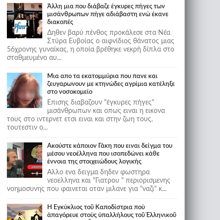
Άλλη μια που διάβαζε έγκυρες πήγες των
μισάνθρωπων πήγε αδιάβαστη ενώ έκανε
διακοπές
Δηθεν βαρύ πένθος προκάλεσε στα Νέα
Στύρα Ευβοίας ο αιφνίδιος θάνατος μιας
56χρονης γυναίκας, η οποία βρέθηκε νεκρή δίπλα στο
σταθμευμένο αυ...
Μια απο τα εκατομμύρια που πανε και
ζευγαρωνουν με κτηνώδες αγρίμια κατέληξε
στο νοσοκομείο
Επισης διαβαζουν "έγκυρες πήγες"
μισάνθρωπων και οπως ειναι η εικονα
τους στο ιντερνετ ετσι ειναι και στην ζωη τους,
τουτεστιν ο...
Ακούστε κάποιον Γάκη που ειναι δείγμα του
μέσου νεοέλληνα που ισοπεδώνει κάθε
έννοια της στοιχειώδους λογικής
Αλλο ενα δειγμα δηδεν φωστηρα
νεοελληνα και "Γιατρου " περιορισμενης
νοημοσυνης που φαινεται οταν μιλανε για "ναζι" κ...
Ἡ Ἐγκύκλιος τοῦ Καποδίστρια ποὺ
ἀπαγόρευε στοὺς ὑπαλλήλους τοῦ Ἑλληνικοῦ