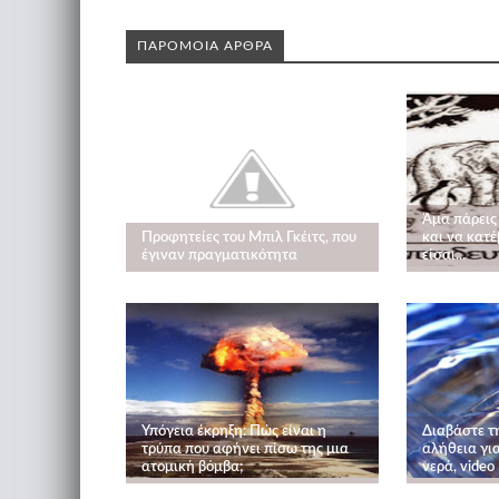
ΠΑΡΟΜΟΙΑ ΑΡΘΡΑ
Άμα πάρεις
Προφητείες του Μπιλ Γκέιτς, που
και να κατέ
έγιναν πραγματικότητα
είσαι...
Υπόγεια έκρηξη: Πώς είναι η
Διαβάστε τ
τρύπα που αφήνει πίσω της μια
αλήθεια γι
ατομική βόμβα;
νερά, video