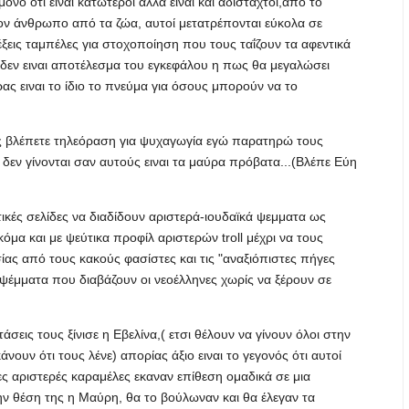
νο οτι ειναι κατώτεροι αλλα ειναι και αδίσταχτοι,από το
ον άνθρωπο από τα ζώα, αυτοί μετατρέπονται εύκολα σε
ξεις ταμπέλες για στοχοποίηση που τους ταΐζουν τα αφεντικά
δεν ειναι αποτέλεσμα του εγκεφάλου η πως θα μεγαλώσει
ας ειναι το ίδιο το πνεύμα για όσους μπορούν να το
ις βλέπετε τηλεόραση για ψυχαγωγία εγώ παρατηρώ τους
 δεν γίνονται σαν αυτούς ειναι τα μαύρα πρόβατα...(Βλέπε Εύη
κές σελίδες να διαδίδουν αριστερά-ιουδαϊκά ψεμματα ως
όμα και με ψεύτικα προφίλ αριστερών troll μέχρι να τους
ίας από τους κακούς φασίστες και τις "αναξιόπιστες πήγες
ς ψέμματα που διαβάζουν οι νεοέλληνες χωρίς να ξέρουν σε
σεις τους ξίνισε η Εβελίνα,( ετσι θέλουν να γίνουν όλοι στην
υν ότι τους λένε) απορίας άξιο ειναι το γεγονός ότι αυτοί
ιες αριστερές καραμέλες εκαναν επίθεση ομαδικά σε μια
ην θέση της η Μαύρη, θα το βούλωναν και θα έλεγαν τα