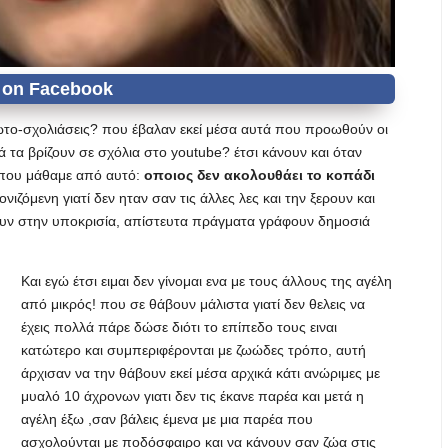
ώτο-σχολιάσεις? που έβαλαν εκεί μέσα αυτά που προωθούν οι
 τα βρίζουν σε σχόλια στο youtube? έτσι κάνουν και όταν
ο που μάθαμε από αυτό:
οποιος δεν ακολουθάει το κοπάδι
ονιζόμενη γιατί δεν ηταν σαν τις άλλες λες και την ξερουν και
α ζουν στην υποκρισία, απίστευτα πράγματα γράφουν δημοσιά
Και εγώ έτσι ειμαι δεν γίνομαι ενα με τους άλλους της αγέλη
από μικρός! που σε θάβουν μάλιστα γιατί δεν θελεις να
έχεις πολλά πάρε δώσε διότι το επίπεδο τους ειναι
κατώτερο και συμπεριφέρονται με ζωώδες τρόπο, αυτή
άρχισαν να την θάβουν εκεί μέσα αρχικά κάτι ανώριμες με
μυαλό 10 άχρονων γιατι δεν τις έκανε παρέα και μετά η
αγέλη έξω ,σαν βάλεις έμενα με μια παρέα που
ασχολούνται με ποδόσφαιρο και να κάνουν σαν ζώα στις