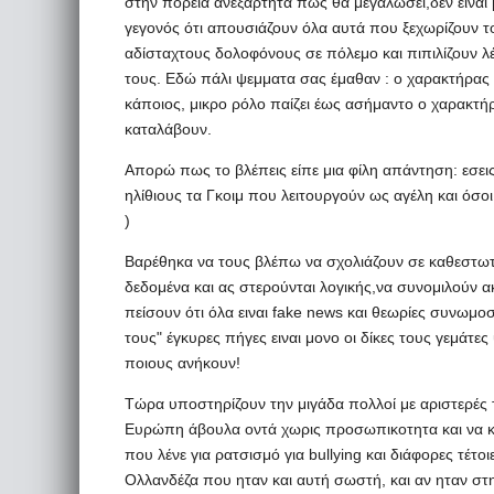
στην πορεία ανεξάρτητα πως θα μεγαλώσει,δεν ειναι μο
γεγονός ότι απουσιάζουν όλα αυτά που ξεχωρίζουν τ
αδίσταχτους δολοφόνους σε πόλεμο και πιπιλίζουν λέ
τους. Εδώ πάλι ψεμματα σας έμαθαν : o χαρακτήρας 
κάποιος, μικρο ρόλο παίζει έως ασήμαντο ο χαρακτήρ
καταλάβουν.
Απορώ πως το βλέπεις είπε μια φίλη απάντηση: εσε
ηλίθιους τα Γκοιμ που λειτουργούν ως αγέλη και όσοι
)
Βαρέθηκα να τους βλέπω να σχολιάζουν σε καθεστωτι
δεδομένα και ας στερούνται λογικής,να συνομιλούν ακ
πείσουν ότι όλα ειναι fake news και θεωρίες συνωμοσ
τους" έγκυρες πήγες ειναι μονο οι δίκες τους γεμάτε
ποιους ανήκουν!
Τώρα υποστηρίζουν την μιγάδα πολλοί με αριστερές τά
Ευρώπη άβουλα οντά χωρις προσωπικοτητα και να κάνο
που λένε για ρατσισμό για bullying και διάφορες τέτο
Ολλανδέζα που ηταν και αυτή σωστή, και αν ηταν στ