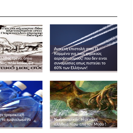
Ανοικτή επιστολή στον Π.
Καμμένο για τους χημικούς
 λάθος τρένο, όπου
αεροψεκασμούς! που δεν ειναι
βεις, πάλι λάθος θα
συνομωσιες οπως πιστεύει το
60% των Ελλήνων!
ην τρομακτική
α τα εμφιαλωμένα
Νεκρονομικόν: Η μεγάλη
αλήθεια πίσω από τον Μύθο !