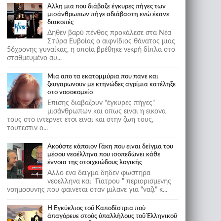
Άλλη μια που διάβαζε έγκυρες πήγες των
μισάνθρωπων πήγε αδιάβαστη ενώ έκανε
διακοπές
Δηθεν βαρύ πένθος προκάλεσε στα Νέα
Στύρα Ευβοίας ο αιφνίδιος θάνατος μιας
56χρονης γυναίκας, η οποία βρέθηκε νεκρή δίπλα στο
σταθμευμένο αυ...
Μια απο τα εκατομμύρια που πανε και
ζευγαρωνουν με κτηνώδες αγρίμια κατέληξε
στο νοσοκομείο
Επισης διαβαζουν "έγκυρες πήγες"
μισάνθρωπων και οπως ειναι η εικονα
τους στο ιντερνετ ετσι ειναι και στην ζωη τους,
τουτεστιν ο...
Ακούστε κάποιον Γάκη που ειναι δείγμα του
μέσου νεοέλληνα που ισοπεδώνει κάθε
έννοια της στοιχειώδους λογικής
Αλλο ενα δειγμα δηδεν φωστηρα
νεοελληνα και "Γιατρου " περιορισμενης
νοημοσυνης που φαινεται οταν μιλανε για "ναζι" κ...
Ἡ Ἐγκύκλιος τοῦ Καποδίστρια ποὺ
ἀπαγόρευε στοὺς ὑπαλλήλους τοῦ Ἑλληνικοῦ