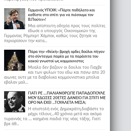
Γερμανός ΥΠΟΙΚ: «Πάρτε ποδήλατο και
καθίστε στο σπίτι για να πιέσουμε τον
Β.Πούτιν»!
Μια απίστευτη οδηγία προς τους πολίτες
έδωσε ο υπουργός Οικονομικών της
Γερμανίας Ρόμπερτ Χάμπεκ, καθώς τους ζήτησε να
περιορίσουν την κατα...
Πάρα την «θεϊκή» βροχή ορδες δούλοι πήγαν
στο σύνταγμα παρέα με τα παράσιτα του
κακού γνωστοί ως κομμουνιστες
Μυαλο δεν βαζουν οι δουλοι του Γιαχβε
και των φυλων του εδω και πανω απο 20
αιωνες ουτε με τα διαβολικα κομμουνιστικα μπολια
εβαλαν μαλ...
ΓΙΑΤΙ ΡΕ ....ΠΑΛΙΑΝΘΡΩΠΕ ΠΑΠΑΔΟΠΟΥΛΕ
ΜΟΥ ΕΔΩΣΕΣ 20ΕΤΕΣ ΔΑΝΕΙΟ ΓΙΑ ΣΠΙΤΙ ΜΕ
ΟΡΟ ΝΑ ΕΧΕΙ ...ΤΟΥΑΛΕΤΑ ΜΕΣΑ;
Η επιστολή ενός Δημοκράτη,διαβάστε το
μέχρι τέλους...40 χρόνια μετά και ακόμα
τυραννάς τα .... καημένα παιδιά της νέας τάξης. Γιατί
βρε άθ...