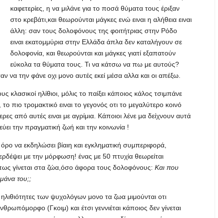
καφετερίες, η να μιλάνε για το ποσά θύματα τους έριξαν
στο κρεβάτι,και θεωρούνται μάγκες ενώ ειναι η αλήθεια ειναι
άλλη: σαν τους δολοφόνους της φοιτήτριας στην Ρόδο
ειναι εκατομμύρια στην Ελλάδα άπλα δεν καταλήγουν σε
δολοφονία, και θεωρούνται και μάγκες γιατί εξαπατούν
εύκολα τα θύματα τους. Τι να κάτσω να πω με αυτούς?
αν να την φάνε οχι μονο αυτές εκεί μέσα αλλα και οι απέξω.
 κλασικοί ηλίθιοι, μόλις το παίξει κάποιος κάλος τσιμπάνε
το πιο τρομακτικό ειναι το γεγονός οτι το μεγαλύτερο κοινό
ερες από αυτές ειναι με αγρίμια. Κάποιοι λένε μα δείχνουν αυτά
ει την πραγματική ζωή και την κοινωνία !
όρο να εκδηλώσει βίαιη και εγκληματική συμπεριφορά,
ερδέψει με την μόρφωση! ένας με 50 πτυχία θεωρείται
πως γίνεται στα ζώα,όσο άφορα τους δολοφόνους:
Και που
 μάνα του;;
ι ηλιθιότητες των ψυχολόγων μονο τα ζωα μιμούνται οτι
θρωπόμορφο (Γκοιμ) και έτσι γεννιέται κάποιος δεν γίνεται