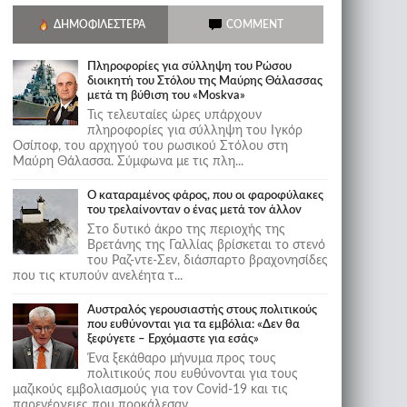
ΔΗΜΟΦΙΛΈΣΤΕΡΑ
COMMENT
Πληροφορίες για σύλληψη του Ρώσου
διοικητή του Στόλου της Mαύρης Θάλασσας
μετά τη βύθιση του «Moskva»
Τις τελευταίες ώρες υπάρχουν
πληροφορίες για σύλληψη του Ιγκόρ
Οσίποφ, του αρχηγού του ρωσικού Στόλου στη
Μαύρη Θάλασσα. Σύμφωνα με τις πλη...
Ο καταραμένος φάρος, που οι φαροφύλακες
του τρελαίνονταν ο ένας μετά τον άλλον
Στο δυτικό άκρο της περιοχής της
Βρετάνης της Γαλλίας βρίσκεται το στενό
του Ραζ-ντε-Σεν, διάσπαρτο βραχονησίδες
που τις κτυπούν ανελέητα τ...
Αυστραλός γερουσιαστής στους πολιτικούς
που ευθύνονται για τα εμβόλια: «Δεν θα
ξεφύγετε – Ερχόμαστε για εσάς»
Ένα ξεκάθαρο μήνυμα προς τους
πολιτικούς που ευθύνονται για τους
μαζικούς εμβολιασμούς για τον Covid-19 και τις
παρενέργειες που προκάλεσαν...