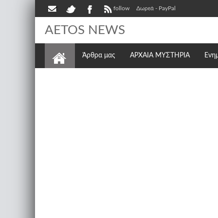
follow
Δωρεά - PayPal
AETOS NEWS
Άρθρα μας
ΑΡΧΑΙΑ ΜΥΣΤΗΡΙΑ
Ενη