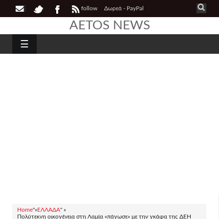
follow
Δωρεά - PayPal
AETOS NEWS
☰
Home
"»
ΕΛΛΑΔΑ
" »
Πολύτεκνη οικογένεια στη Λαμία «πάγωσε» με την γκάφα της ΔΕΗ