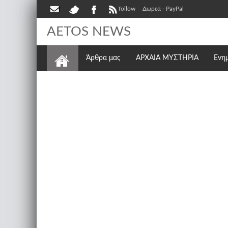
follow
Δωρεά - PayPal
AETOS NEWS
Άρθρα μας
ΑΡΧΑΙΑ ΜΥΣΤΗΡΙΑ
Ενη