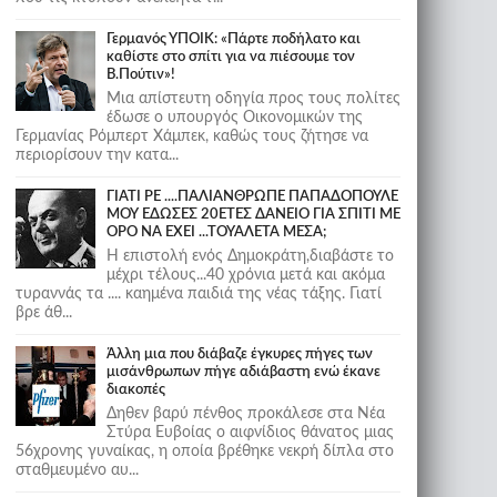
Γερμανός ΥΠΟΙΚ: «Πάρτε ποδήλατο και
καθίστε στο σπίτι για να πιέσουμε τον
Β.Πούτιν»!
Μια απίστευτη οδηγία προς τους πολίτες
έδωσε ο υπουργός Οικονομικών της
Γερμανίας Ρόμπερτ Χάμπεκ, καθώς τους ζήτησε να
περιορίσουν την κατα...
ΓΙΑΤΙ ΡΕ ....ΠΑΛΙΑΝΘΡΩΠΕ ΠΑΠΑΔΟΠΟΥΛΕ
ΜΟΥ ΕΔΩΣΕΣ 20ΕΤΕΣ ΔΑΝΕΙΟ ΓΙΑ ΣΠΙΤΙ ΜΕ
ΟΡΟ ΝΑ ΕΧΕΙ ...ΤΟΥΑΛΕΤΑ ΜΕΣΑ;
Η επιστολή ενός Δημοκράτη,διαβάστε το
μέχρι τέλους...40 χρόνια μετά και ακόμα
τυραννάς τα .... καημένα παιδιά της νέας τάξης. Γιατί
βρε άθ...
Άλλη μια που διάβαζε έγκυρες πήγες των
μισάνθρωπων πήγε αδιάβαστη ενώ έκανε
διακοπές
Δηθεν βαρύ πένθος προκάλεσε στα Νέα
Στύρα Ευβοίας ο αιφνίδιος θάνατος μιας
56χρονης γυναίκας, η οποία βρέθηκε νεκρή δίπλα στο
σταθμευμένο αυ...