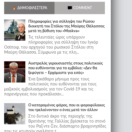
ΔΗΜΟΦΙΛΈΣΤΕΡΑ
COMMENT
Πληροφορίες για σύλληψη του Ρώσου
διοικητή του Στόλου της Mαύρης Θάλασσας
μετά τη βύθιση του «Moskva»
Τις τελευταίες ώρες υπάρχουν
πληροφορίες για σύλληψη του Ιγκόρ
Οσίποφ, του αρχηγού του ρωσικού Στόλου στη
Μαύρη Θάλασσα. Σύμφωνα με τις πλη...
Αυστραλός γερουσιαστής στους πολιτικούς
που ευθύνονται για τα εμβόλια: «Δεν θα
ξεφύγετε – Ερχόμαστε για εσάς»
Ένα ξεκάθαρο μήνυμα προς τους
πολιτικούς που ευθύνονται για τους
μαζικούς εμβολιασμούς για τον Covid-19 και τις
παρενέργειες που προκάλεσαν...
Ο καταραμένος φάρος, που οι φαροφύλακες
του τρελαίνονταν ο ένας μετά τον άλλον
Στο δυτικό άκρο της περιοχής της
Βρετάνης της Γαλλίας βρίσκεται το στενό
του Ραζ-ντε-Σεν, διάσπαρτο βραχονησίδες
που τις κτυπούν ανελέητα τ...