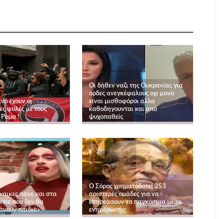
Οι δήθεν ναζι της Ουκρανίας για
ορδες ανεγκέφαλους οχι μονο
ινό έχουν οι
ειναι μισθοφόροι αλλα
ες φυλές με τους
καθοδηγουνται και από
 Ρομα !
ψυχοπαθείς
Ο Σόρος χρηματοδοτεί 253
ναικες πάνε και στα
αριστερές ομάδες για να
ονείς που δεν θα
επηρεάσουν τα παγκόσμια μέσα
άνουν παιδιά»
ενημέρωσης