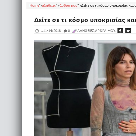
Home
"»
αληθειες
" »
άρθρα μου
" »
Δείτε σε τι κόσμο υποκρισίας και
Δείτε σε τι κόσμο υποκρισίας κ
..
11/14/2018
_
0
ΑΛΗΘΕΙΕΣ,ΆΡΘΡΑ ΜΟΥ,