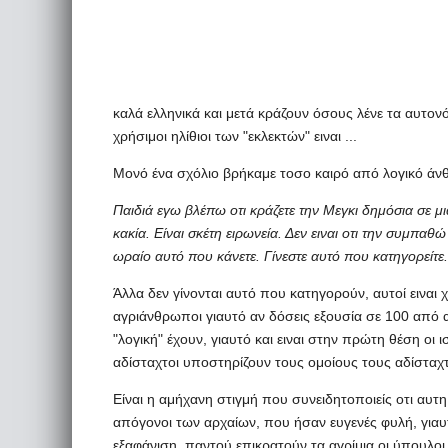
καλά ελληνικά και μετά κράζουν όσους λένε τα αυτον
χρήσιμοι ηλίθιοι των "εκλεκτών" ειναι ...
Μονό ένα σχόλιο βρήκαμε τοσο καιρό από λογικό ά
Παιδιά εγω βλέπω οτι κράζετε την Μεγκι δημόσια σε μια
κακία. Είναι σκέτη ειρωνεία. Δεν ειναι οτι την συμπαθ
ωραίο αυτό που κάνετε. Γίνεστε αυτό που κατηγορείτε.
Άλλα δεν γίνονται αυτό που κατηγορούν, αυτοί ειναι χε
αγριάνθρωποι γιαυτό αν δόσεις εξουσία σε 100 από αυ
"λογική" έχουν, γιαυτό και ειναι στην πρώτη θέση οι
αδίσταχτοι υποστηρίζουν τους ομοίους τους αδίσταχ
Είναι η αμήχανη στιγμή που συνειδητοποιείς οτι αυτη
απόγονοι των αρχαίων, που ήσαν ευγενές φυλή, γιαυ
εξαφάνιση, παντού επικρατούν τα αγρίμια οι ύπουλοι 