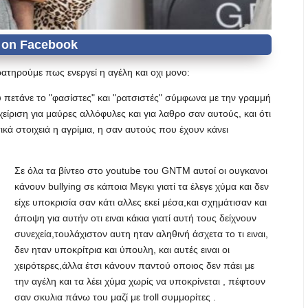
τηρούμε πως ενεργεί η αγέλη και οχι μονο:
που πετάνε το "φασίστες" και "ρατσιστές" σύμφωνα με την γραμμή
αχείριση για μαύρες αλλόφυλες και για λαθρο σαν αυτούς, και ότι
ματικά στοιχειά η αγρίμια, η σαν αυτούς που έχουν κάνει
Σε όλα τα βίντεο στο youtube του GNTM αυτοί οι ουγκανοι
κάνουν bullying σε κάποια Μεγκι γιατί τα έλεγε χύμα και δεν
είχε υποκρισία σαν κάτι αλλες εκεί μέσα,και σχημάτισαν και
άποψη για αυτήν οτι ειναι κάκια γιατί αυτή τους δείχνουν
συνεχεία,τουλάχιστον αυτη ηταν αληθινή άσχετα το τι ειναι,
δεν ηταν υποκρίτρια και ύπουλη, και αυτές ειναι οι
χειρότερες,άλλα έτσι κάνουν παντού οποιος δεν πάει με
την αγέλη και τα λέει χύμα χωρίς να υποκρίνεται , πέφτουν
σαν σκυλια πάνω του μαζί με troll συμμορίτες .