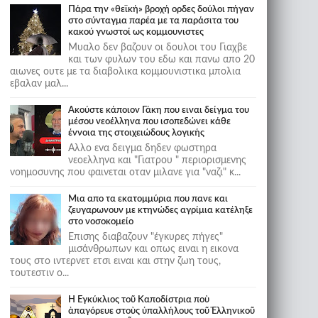
Πάρα την «θεϊκή» βροχή ορδες δούλοι πήγαν
στο σύνταγμα παρέα με τα παράσιτα του
κακού γνωστοί ως κομμουνιστες
Μυαλο δεν βαζουν οι δουλοι του Γιαχβε
και των φυλων του εδω και πανω απο 20
αιωνες ουτε με τα διαβολικα κομμουνιστικα μπολια
εβαλαν μαλ...
Ακούστε κάποιον Γάκη που ειναι δείγμα του
μέσου νεοέλληνα που ισοπεδώνει κάθε
έννοια της στοιχειώδους λογικής
Αλλο ενα δειγμα δηδεν φωστηρα
νεοελληνα και "Γιατρου " περιορισμενης
νοημοσυνης που φαινεται οταν μιλανε για "ναζι" κ...
Μια απο τα εκατομμύρια που πανε και
ζευγαρωνουν με κτηνώδες αγρίμια κατέληξε
στο νοσοκομείο
Επισης διαβαζουν "έγκυρες πήγες"
μισάνθρωπων και οπως ειναι η εικονα
τους στο ιντερνετ ετσι ειναι και στην ζωη τους,
τουτεστιν ο...
Ἡ Ἐγκύκλιος τοῦ Καποδίστρια ποὺ
ἀπαγόρευε στοὺς ὑπαλλήλους τοῦ Ἑλληνικοῦ