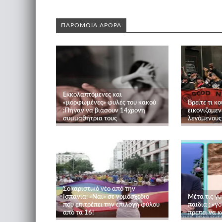
ΠΑΡΟΜΟΙΑ ΑΡΘΡΑ
Εκκολαπτόμενες και
«μορφωμένες» φυλές του κακού
Βρείτε τι κο
:Πήγαν να βιάσουν 14χρονη
εικονιζομεν
συμμαθήτρια τους
λεγόμενους
Σοκαριστικό νέο από την
Ισπανία: «Ναι» σε νομοσχέδιο
Μέτα τις γυ
που επιτρέπει την επιλογή φύλου
παιδιά : «γ
από τα 16!
πρέπει να κ