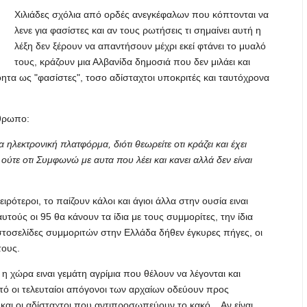
Χιλιάδες σχόλια από ορδές ανεγκέφαλων που κόπτονται να
λενε για φασίστες και αν τους ρωτήσεις τι σημαίνει αυτή η
λέξη δεν ξέρουν να απαντήσουν μέχρι εκεί φτάνει το μυαλό
τους, κράζουν μια Αλβανίδα δημοσιά που δεν μιλάει και
όητα ως "φασίστες", τοσο αδίσταχτοι υποκριτές και ταυτόχρονα
νθρωπο:
 ηλεκτρονική πλατφόρμα, διότι θεωρείτε οτι κράζει και έχει
ώ ούτε οτι Συμφωνώ με αυτα που λέει και κανει αλλά δεν είναι
ιρότεροι, το παίζουν κάλοι και άγιοι άλλα στην ουσία ειναι
τούς οι 95 θα κάνουν τα ίδια με τους συμμορίτες, την ίδια
 ιστοσελίδες συμμοριτών στην Ελλάδα δήθεν έγκυρες πήγες, οι
τους.
 η χώρα ειναι γεμάτη αγρίμια που θέλουν να λέγονται και
τό οι τελευταίοι απόγονοι των αρχαίων οδεύουν προς
και οι αδίσταχτοι που αντιπροσωπεύουν το κακό... Αν είναι