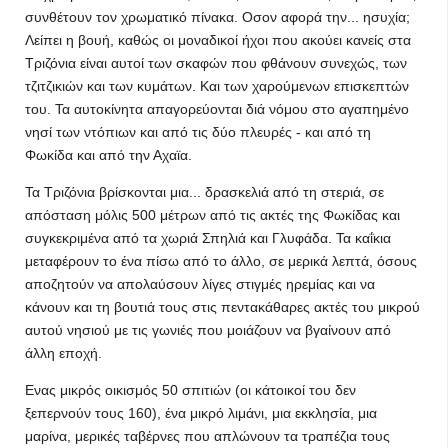
συνθέτουν τον χρωματικό πίνακα. Οσον αφορά την... ησυχία;
Λείπει η βουή, καθώς οι μοναδικοί ήχοι που ακούει κανείς στα
Τριζόνια είναι αυτοί των σκαφών που φθάνουν συνεχώς, των
τζιτζικιών και των κυμάτων. Και των χαρούμενων επισκεπτών
του. Τα αυτοκίνητα απαγορεύονται διά νόμου στο αγαπημένο
νησί των ντόπιων και από τις δύο πλευρές - και από τη
Φωκίδα και από την Αχαϊα.
Τα Τριζόνια βρίσκονται μια... δρασκελιά από τη στεριά, σε
απόσταση μόλις 500 μέτρων από τις ακτές της Φωκίδας και
συγκεκριμένα από τα χωριά Σπηλιά και Γλυφάδα. Τα καΐκια
μεταφέρουν το ένα πίσω από το άλλο, σε μερικά λεπτά, όσους
αποζητούν να απολαύσουν λίγες στιγμές ηρεμίας και να
κάνουν και τη βουτιά τους στις πεντακάθαρες ακτές του μικρού
αυτού νησιού με τις γωνιές που μοιάζουν να βγαίνουν από
άλλη εποχή.
Ενας μικρός οικισμός 50 σπιτιών (οι κάτοικοί του δεν
ξεπερνούν τους 160), ένα μικρό λιμάνι, μια εκκλησία, μια
μαρίνα, μερικές ταβέρνες που απλώνουν τα τραπέζια τους