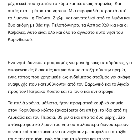
μέχρι εκεί που χτυπάει το κύμα και τέσσερις παραλίες. Και
αυτές στα... μέτρα του νησιού. Μια ακρογιαλιά μπροστά από
το λιμανάκι, η Πούντα, 2 χλμ. νοτιοανατολικά από το λιμάνι και
δυο ακόμη με θέα την Πελοπόννησο, τα Ασπρα Χαλίκια και οι
Καψάλες. Αυτό είναι όλο και όλο το άγνωστο αυτό νησί του
Κορινθιακού.
Ενα νησί-ιδανικός προορισμός για μονοήμερες αποδράσεις, για
οικογενειακές διακοπές και για όσους αποζητούν την ηρεμία,
ένας τόπος που χρησιμεύει ως ενδιάμεσος σταθμός για σκάφη
αναψυχής που κατευθύνονται από τον Σαρωνικό και το Αιγαίο
προς τον Πατραϊκό Κόλπο και το Ιόνιο και αντίστροφα.
Τα παλιά χρόνια, μάλιστα, ήταν πραγματικά κομβικό σημείο
στον Κορινθιακό κόλπο (αναφέρεται ότι απέχει το ίδιο από τη
Λευκάδα και τον Πειραιά, 89 μίλια και από τα δύο μέρη). Στο
απάνεμο φυσικό λιμάνι του νησιού παλαιότερα διανυκτέρευαν
οι ναυτικοί προκειμένου να συνεχίσουν με ασφάλεια το ταξίδι
τους την επομένη, ενώ σήμερα τα κότερα και τα γιοτ