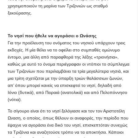
χρησιμοποιούν τη μαρίνα των Τριζονιών ως σταθμό
ξεκούρασης.
Το νησί που ήθελε να αγοράσει ο Ωνάσης
Για την προέλευση του ονόματος του νησιού υπάρχουν τρεις
εκδοχές. Η μία θέλει να το οφείλει στο συμπαθές ομώνυμο
έντομο, μια άλλη από παραφθορά της λέξης «τριονήσια»,
καθώς με αυτό το όνομα περιέγραφαν οι ντόπιοι το σύμπλεγμα
των Τριζονίων που περιλαμβάνει τα τρία μεγαλύτερα νησιά, και
μια τρίτη σχετίζεται με την ύπαρξη τριών θαλάσσιων ζωνών,
απ’ όπου μπορεί κανείς να επισκεφτεί το νησί, δηλαδή από
Ιόνιο (δυτικά), από Πειραιά (ανατολικά) και από Πελοπόννησο
(νότια).
Το σίγουρο είναι ότι το νησί ξελόγιασε και τον τον Αριστοτέλη
Ωναση, ο οποίος, όπως θέλουν οι αναφορές, την περίοδο που
έψαχνε να αγοράσει ένα δικό του νησί, επισκεπτόταν συνεχώς
τα Τριζόνια και αναζητούσε τρόπο να τα αποκτήσει. Κάποιοι