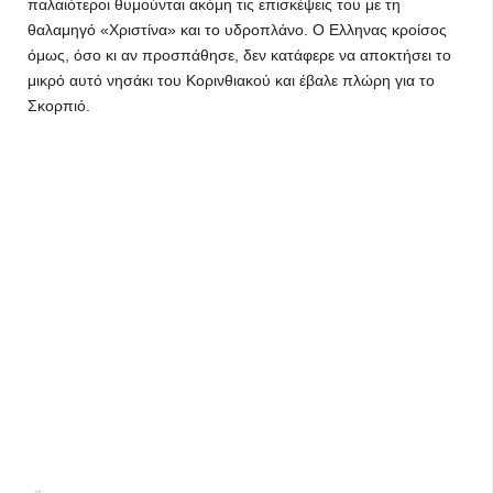
παλαιότεροι θυμούνται ακόμη τις επισκέψεις του με τη
θαλαμηγό «Χριστίνα» και το υδροπλάνο. Ο Ελληνας κροίσος
όμως, όσο κι αν προσπάθησε, δεν κατάφερε να αποκτήσει το
μικρό αυτό νησάκι του Κορινθιακού και έβαλε πλώρη για το
Σκορπιό.