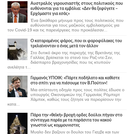
Αυστραλός γερουσιαστής στους πολιτικούς που
ευθύνονται για τα εμβόλια: «Δεν θα ξεφύγετε –
Ερχόμαστε για εσάς»
Ένα ξεκάθαρο μήνυμα προς τους πολιτικούς που
ευθύνονται για τους μαζικούς εμβολιασμούς για
τον Covid-19 και τις παρενέργειες που προκάλεσαν...
Ο καταραμένος φάρος, που οι φαροφύλακες του
τρελαίνονταν ο ένας μετά τον άλλον
Στο δυτικό άκρο της περιοχής της Βρετάνης της
Γαλλίας βρίσκεται το στενό του Ραζ-ντε-Σεν,
διάσπαρτο βραχονησίδες που τις κτυπούν
ανελέητα τ...
Γερμανός ΥΠΟΙΚ: «Πάρτε ποδήλατο και καθίστε
στο σπίτι για να πιέσουμε τον Β.Πούτιν»!
Μια απίστευτη οδηγία προς τους πολίτες έδωσε ο
υπουργός Οικονομικών της Γερμανίας Ρόμπερτ
Χάμπεκ, καθώς τους ζήτησε να περιορίσουν την
κατα...
Πάρα την «θεϊκή» βροχή ορδες δούλοι πήγαν στο
σύνταγμα παρέα με τα παράσιτα του κακού
γνωστοί ως κομμουνιστες
Μυαλο δεν βαζουν οι δουλοι του Γιαχβε και των