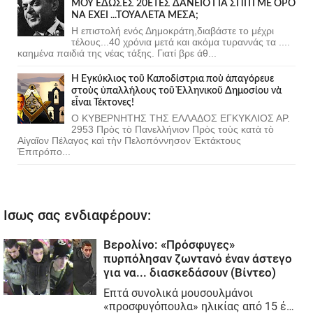
ΜΟΥ ΕΔΩΣΕΣ 20ΕΤΕΣ ΔΑΝΕΙΟ ΓΙΑ ΣΠΙΤΙ ΜΕ ΟΡΟ
ΝΑ ΕΧΕΙ ...ΤΟΥΑΛΕΤΑ ΜΕΣΑ;
Η επιστολή ενός Δημοκράτη,διαβάστε το μέχρι
τέλους...40 χρόνια μετά και ακόμα τυραννάς τα ....
καημένα παιδιά της νέας τάξης. Γιατί βρε άθ...
Ἡ Ἐγκύκλιος τοῦ Καποδίστρια ποὺ ἀπαγόρευε
στοὺς ὑπαλλήλους τοῦ Ἑλληνικοῦ Δημοσίου νὰ
εἶναι Τέκτονες!
Ο ΚΥΒΕΡΝΗΤΗΣ ΤΗΣ ΕΛΛΑΔΟΣ ΕΓΚΥΚΛΙΟΣ ΑΡ.
2953 Πρὸς τὸ Πανελλήνιον Πρὸς τοὺς κατὰ τὸ
Αἰγαῖον Πέλαγος καὶ τὴν Πελοπόννησον Ἐκτάκτους
Ἐπιτρόπο...