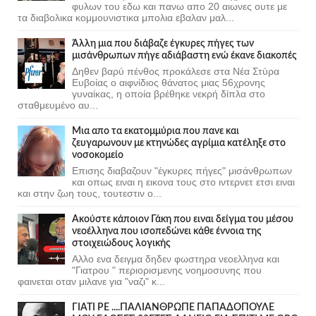
φυλων του εδω και πανω απο 20 αιωνες ουτε με
τα διαβολικα κομμουνιστικα μπολια εβαλαν μαλ...
Άλλη μια που διάβαζε έγκυρες πήγες των
μισάνθρωπων πήγε αδιάβαστη ενώ έκανε διακοπές
Δηθεν βαρύ πένθος προκάλεσε στα Νέα Στύρα
Ευβοίας ο αιφνίδιος θάνατος μιας 56χρονης
γυναίκας, η οποία βρέθηκε νεκρή δίπλα στο
σταθμευμένο αυ...
Μια απο τα εκατομμύρια που πανε και
ζευγαρωνουν με κτηνώδες αγρίμια κατέληξε στο
νοσοκομείο
Επισης διαβαζουν "έγκυρες πήγες" μισάνθρωπων
και οπως ειναι η εικονα τους στο ιντερνετ ετσι ειναι
και στην ζωη τους, τουτεστιν ο...
Ακούστε κάποιον Γάκη που ειναι δείγμα του μέσου
νεοέλληνα που ισοπεδώνει κάθε έννοια της
στοιχειώδους λογικής
Αλλο ενα δειγμα δηδεν φωστηρα νεοελληνα και
"Γιατρου " περιορισμενης νοημοσυνης που
φαινεται οταν μιλανε για "ναζι" κ...
ΓΙΑΤΙ ΡΕ ....ΠΑΛΙΑΝΘΡΩΠΕ ΠΑΠΑΔΟΠΟΥΛΕ