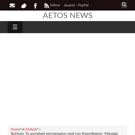
follow
Δωρεά - PayPal
AETOS NEWS
☰
Home
"»
ΕΛΛΑΔΑ
" »
Τριζόνια: Το μοναδικό κατοικημένο νησί του Κορινθιακού -Μάγεψε