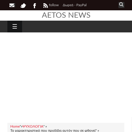
follow
Δωρεά - PayPal
AETOS NEWS
☰
Home
"»
ΨΥΧΟΛΟΓΙΑ
" »
Το χαρακτηριστικό που προδίδει αυτόν που σε φθονεί" »