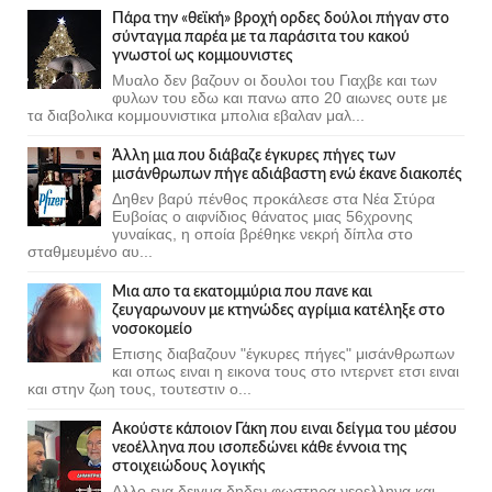
Πάρα την «θεϊκή» βροχή ορδες δούλοι πήγαν στο
σύνταγμα παρέα με τα παράσιτα του κακού
γνωστοί ως κομμουνιστες
Μυαλο δεν βαζουν οι δουλοι του Γιαχβε και των
φυλων του εδω και πανω απο 20 αιωνες ουτε με
τα διαβολικα κομμουνιστικα μπολια εβαλαν μαλ...
Άλλη μια που διάβαζε έγκυρες πήγες των
μισάνθρωπων πήγε αδιάβαστη ενώ έκανε διακοπές
Δηθεν βαρύ πένθος προκάλεσε στα Νέα Στύρα
Ευβοίας ο αιφνίδιος θάνατος μιας 56χρονης
γυναίκας, η οποία βρέθηκε νεκρή δίπλα στο
σταθμευμένο αυ...
Μια απο τα εκατομμύρια που πανε και
ζευγαρωνουν με κτηνώδες αγρίμια κατέληξε στο
νοσοκομείο
Επισης διαβαζουν "έγκυρες πήγες" μισάνθρωπων
και οπως ειναι η εικονα τους στο ιντερνετ ετσι ειναι
και στην ζωη τους, τουτεστιν ο...
Ακούστε κάποιον Γάκη που ειναι δείγμα του μέσου
νεοέλληνα που ισοπεδώνει κάθε έννοια της
στοιχειώδους λογικής
Αλλο ενα δειγμα δηδεν φωστηρα νεοελληνα και