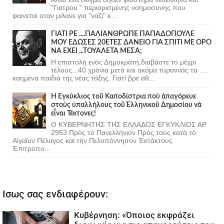
"Γιατρου " περιορισμενης νοημοσυνης που
φαινεται οταν μιλανε για "ναζι" κ...
ΓΙΑΤΙ ΡΕ ....ΠΑΛΙΑΝΘΡΩΠΕ ΠΑΠΑΔΟΠΟΥΛΕ
ΜΟΥ ΕΔΩΣΕΣ 20ΕΤΕΣ ΔΑΝΕΙΟ ΓΙΑ ΣΠΙΤΙ ΜΕ ΟΡΟ
ΝΑ ΕΧΕΙ ...ΤΟΥΑΛΕΤΑ ΜΕΣΑ;
Η επιστολή ενός Δημοκράτη,διαβάστε το μέχρι
τέλους...40 χρόνια μετά και ακόμα τυραννάς τα ....
καημένα παιδιά της νέας τάξης. Γιατί βρε άθ...
Ἡ Ἐγκύκλιος τοῦ Καποδίστρια ποὺ ἀπαγόρευε
στοὺς ὑπαλλήλους τοῦ Ἑλληνικοῦ Δημοσίου νὰ
εἶναι Τέκτονες!
Ο ΚΥΒΕΡΝΗΤΗΣ ΤΗΣ ΕΛΛΑΔΟΣ ΕΓΚΥΚΛΙΟΣ ΑΡ.
2953 Πρὸς τὸ Πανελλήνιον Πρὸς τοὺς κατὰ τὸ
Αἰγαῖον Πέλαγος καὶ τὴν Πελοπόννησον Ἐκτάκτους
Ἐπιτρόπο...