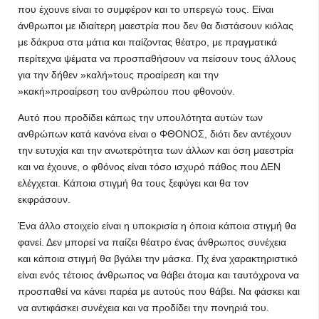
που έχουνε είναι το συμφέρον και το υπερεγώ τους. Είναι
άνθρωποι με ιδιαίτερη μαεστρία που δεν θα διστάσουν κιόλας
με δάκρυα στα μάτια και παίζοντας θέατρο, με πραγματικά
περίτεχνα ψέματα να προσπαθήσουν να πείσουν τους άλλους
για την δήθεν »καλή»τους προαίρεση και την
»κακή»προαίρεση του ανθρώπου που φθονούν.
Αυτό που προδίδει κάπως την υπουλότητα αυτών των
ανθρώπων κατά κανόνα είναι ο ΦΘΟΝΟΣ, διότι δεν αντέχουν
την ευτυχία και την ανωτερότητα των άλλων και όση μαεστρία
και να έχουνε, ο φθόνος είναι τόσο ισχυρό πάθος που ΔΕΝ
ελέγχεται. Κάποια στιγμή θα τους ξεφύγει και θα τον
εκφράσουν.
Ένα άλλο στοιχείο είναι η υποκρισία η όποια κάποια στιγμή θα
φανεί. Δεν μπορεί να παίζει θέατρο ένας άνθρωπος συνέχεια
και κάποια στιγμή θα βγάλει την μάσκα. Πχ ένα χαρακτηριστικό
είναι ενός τέτοιος άνθρωπος να θάβει άτομα και ταυτόχρονα να
προσπαθεί να κάνει παρέα με αυτούς που θάβει. Να φάσκει και
να αντιφάσκει συνέχεια και να προδίδει την πονηριά του.