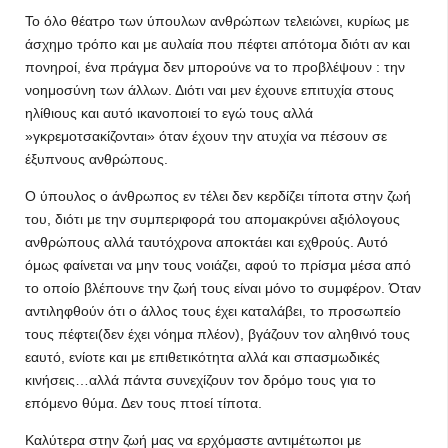
Το όλο θέατρο των ύπουλων ανθρώπων τελειώνει, κυρίως με
άσχημο τρόπο και με αυλαία που πέφτει απότομα διότι αν και
πονηροί, ένα πράγμα δεν μπορούνε να το προβλέψουν : την
νοημοσύνη των άλλων. Διότι ναι μεν έχουνε επιτυχία στους
ηλίθιους και αυτό ικανοποιεί το εγώ τους αλλά
»γκρεμοτσακίζονται» όταν έχουν την ατυχία να πέσουν σε
έξυπνους ανθρώπους.
Ο ύπουλος ο άνθρωπος εν τέλει δεν κερδίζει τίποτα στην ζωή
του, διότι με την συμπεριφορά του απομακρύνει αξιόλογους
ανθρώπους αλλά ταυτόχρονα αποκτάει και εχθρούς. Αυτό
όμως φαίνεται να μην τους νοιάζει, αφού το πρίσμα μέσα από
το οποίο βλέπουνε την ζωή τους είναι μόνο το συμφέρον. Όταν
αντιληφθούν ότι ο άλλος τους έχει καταλάβει, το προσωπείο
τους πέφτει(δεν έχει νόημα πλέον), βγάζουν τον αληθινό τους
εαυτό, ενίοτε και με επιθετικότητα αλλά και σπασμωδικές
κινήσεις…αλλά πάντα συνεχίζουν τον δρόμο τους για το
επόμενο θύμα. Δεν τους πτοεί τίποτα.
Καλύτερα στην ζωή μας να ερχόμαστε αντιμέτωποι με