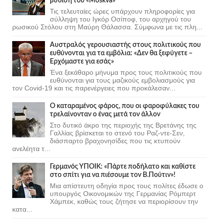
βύθιση του «Moskva»
Τις τελευταίες ώρες υπάρχουν πληροφορίες για
σύλληψη του Ιγκόρ Οσίποφ, του αρχηγού του
ρωσικού Στόλου στη Μαύρη Θάλασσα. Σύμφωνα με τις πλη...
Αυστραλός γερουσιαστής στους πολιτικούς που
ευθύνονται για τα εμβόλια: «Δεν θα ξεφύγετε –
Ερχόμαστε για εσάς»
Ένα ξεκάθαρο μήνυμα προς τους πολιτικούς που
ευθύνονται για τους μαζικούς εμβολιασμούς για
τον Covid-19 και τις παρενέργειες που προκάλεσαν...
Ο καταραμένος φάρος, που οι φαροφύλακες του
τρελαίνονταν ο ένας μετά τον άλλον
Στο δυτικό άκρο της περιοχής της Βρετάνης της
Γαλλίας βρίσκεται το στενό του Ραζ-ντε-Σεν,
διάσπαρτο βραχονησίδες που τις κτυπούν
ανελέητα τ...
Γερμανός ΥΠΟΙΚ: «Πάρτε ποδήλατο και καθίστε
στο σπίτι για να πιέσουμε τον Β.Πούτιν»!
Μια απίστευτη οδηγία προς τους πολίτες έδωσε ο
υπουργός Οικονομικών της Γερμανίας Ρόμπερτ
Χάμπεκ, καθώς τους ζήτησε να περιορίσουν την
κατα...