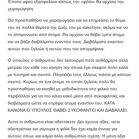
Έπειτα αφού εξασφαλίσει κάπως την »φιλία» θα αρχίσει την
χειραγώγηση.
Θα προσπαθήσει να χειραγωγήσει και να επηρεάσει το θύμα
του σε πολλά θέματα της ζωής του με κακότητα, ακόμα και να
το απομονώσει από άτομα. Θα αρχίσει να θάβει τρίτα άτομα
και να βάζει διαβάλματα εναντίον τους. Διαβάλματα εναντίον
αυτών που ζηλεύει ή αυτών που τον απορρίψανε.
Ο ύπουλος ο άνθρωπος δεν λειτουργεί ποτέ αυθόρμητα αλλά
μετράει την κάθε του κίνηση την όποια έχει σκεφτεί πολύ καλά
με πονηριά και σκοπό. Πλησιάζει τους άλλους πάντα με κάποιο
σκοπό. Κυρίως σε ένα άτομο το οποίο ζηλεύει πολύ θα
προσπαθήσει να κινηθεί με μεθοδικότητα στο φιλικό του
περιβάλλον για να του κάνει κακό μέσα από συκοφαντίες και
διαβάλματα ώστε να στρέψει άτομα εναντίον του. ΚΑΤΑ
ΚΑΝΟΝΑ Ο ΥΠΟΥΛΟΣ ΘΑΒΕΙ-ΣΥΚΟΦΑΝTΕΙ ΚΑΙ ΔΙΑΒΑΛΛΕΙ.
Αυτοί οι άνθρωποι είναι αδίστακτοι. Δεν έχουνε αξίες, ούτε
αξιοπρέπεια και σίγουρα η φιλία δεν έχει καμία έννοια για
αυτούς όπως και καμία άλλη ανθρώπινη σχέση. Η μόνη αξία