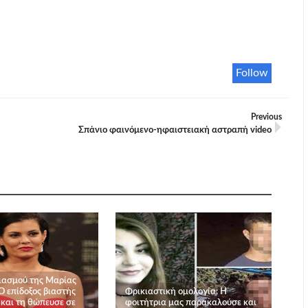
Follow
Previous
Σπάνιο φαινόμενο-ηφαιστειακή αστραπή video
ιασμού της Μαρίας
Ο επίδοξος βιαστής
Φρικιαστική ομολογία: Η
 και τη θώπευσε σε
φοιτήτρια μας παρακαλούσε και