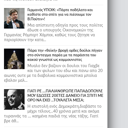
Γερμανός ΥΠΟΙΚ: «Πάρτε ποδήλατο και
καθίστε στο σπίτι για να πιέσουμε τον
Β.Πούτιν»!
Μια απίστευτη οδηγία προς τους πολίτες
έδωσε ο υπουργός Οικονομικών της
Γερμανίας Ρόμπερτ Χάμπεκ, καθώς τους ζήτησε να
περιορίσουν την κατα...
Πάρα την «θεϊκή» βροχή ορδες δούλοι πήγαν
στο σύνταγμα παρέα με τα παράσιτα του
κακού γνωστοί ως κομμουνιστες
Μυαλο δεν βαζουν οι δουλοι του Γιαχβε
και των φυλων του εδω και πανω απο 20
αιωνες ουτε με τα διαβολικα κομμουνιστικα μπολια
εβαλαν μαλ...
ΓΙΑΤΙ ΡΕ ....ΠΑΛΙΑΝΘΡΩΠΕ ΠΑΠΑΔΟΠΟΥΛΕ
ΜΟΥ ΕΔΩΣΕΣ 20ΕΤΕΣ ΔΑΝΕΙΟ ΓΙΑ ΣΠΙΤΙ ΜΕ
ΟΡΟ ΝΑ ΕΧΕΙ ...ΤΟΥΑΛΕΤΑ ΜΕΣΑ;
Η επιστολή ενός Δημοκράτη,διαβάστε το
μέχρι τέλους...40 χρόνια μετά και ακόμα
τυραννάς τα .... καημένα παιδιά της νέας τάξης. Γιατί
βρε άθ...