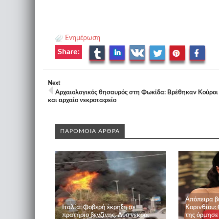
Ενημέρωση
Share:
Next
Αρχαιολογικός θησαυρός στη Φωκίδα: Βρέθηκαν Κούροι
και αρχαίο νεκροταφείο
ΠΑΡΟΜΟΙΑ ΑΡΘΡΑ
Απόπειρα β
Ιταλία: Φοβερή έκρηξη σε
Κορινθίου: 
πρατήριο βενζίνης. Δύο νεκροί
της όρμησε