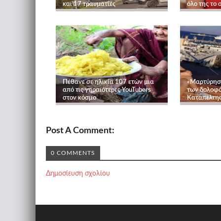
και 17 τραυματίες
όλο της το
Πέθανε σε ηλικία 107 ετών μια
«Μαρτύρησε
από τις γηραιότερες YouTubers
των δολοφό
στον κόσμο
Καταπέλτης
Post A Comment:
0 COMMENTS
Δημοσίευση σχολίου