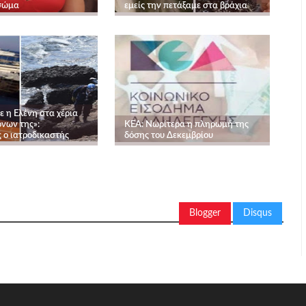
 σώμα
εμείς την πετάξαμε στα βράχια
 η Ελένη στα χέρια
νων της»:
ΚΕΑ: Νωρίτερα η πληρωμή της
 ο ιατροδικαστής
δόσης του Δεκεμβρίου
Blogger
Disqus