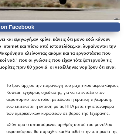
ι και εξαγωγή,αν κρίνει κάνεις ότι μονο εδώ κάνουν
internet και πίσω από ιστοσελίδες,και λυμαίνονται την
Μακρόνησο κλείνοντας ακόμα και τα εργοστάσια που
οί ναζι" που οι γνώσεις που είχαν τότε ξεπερνούν τις
ορίτες πριν 80 χρονιά, οι νεοέλληνες νομίζουν ότι ειναι
Το Ιράν άρχισε την παραγωγή του μαχητικού αεροσκάφους
Kowsar, εγχώριας σχεδίασης, για να το εντάξει στον
αεροπορικό του στόλο, μετέδωσε η κρατική τηλεόραση,
ενώ επιτείνεται η ένταση με τις ΗΠΑ μετά την επαναφορά
των αμερικανικών κυρώσεων σε βάρος της Τεχεράνης.
«Σύντομα ο απαιτούμενος αριθμός αυτού του μοντέλου
αεροσκάφους θα παραχθεί και θα τεθεί στην υπηρεσία της