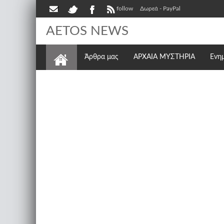
follow
Δωρεά - PayPal
AETOS NEWS
Άρθρα μας
ΑΡΧΑΙΑ ΜΥΣΤΗΡΙΑ
Ενη