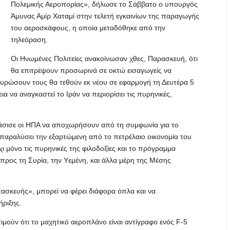
Πολεμικής Αεροπορίας», δήλωσε το Σάββατο ο υπουργός
Άμυνας Αμίρ Χαταμί στην τελετή εγκαινίων της παραγωγής
του αεροσκάφους, η οποία μεταδόθηκε από την
τηλεόραση.
Οι Ηνωμένες Πολιτείες ανακοίνωσαν χθες, Παρασκευή, ότι
θα επιτρέψουν προσωρινά σε οκτώ εισαγωγείς να
 κυρώσουν τους θα τεθούν εκ νέου σε εφαρμογή τη Δευτέρα 5
 να αναγκαστεί το Ιράν να περιορίσει τις πυρηνικές,
σισε οι ΗΠΑ να αποχωρήσουν από τη συμφωνία για το
 παραλύσει την εξαρτώμενη από το πετρέλαιο οικονομία του
όχι μόνο τις πυρηνικές της φιλοδοξίες και το πρόγραμμα
προς τη Συρία, την Υεμένη, και άλλα μέρη της Μέσης
ασκευής», μπορεί να φέρει διάφορα όπλα και να
ήριξης.
ιμούν ότι το μαχητικό αεροπλάνο είναι αντίγραφο ενός F-5