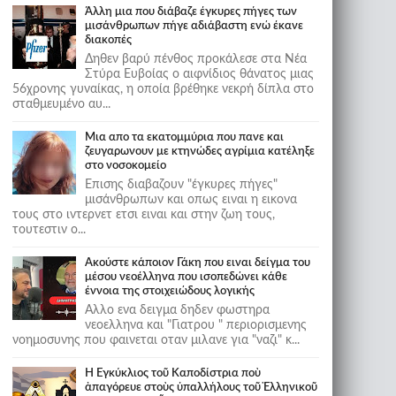
Άλλη μια που διάβαζε έγκυρες πήγες των
μισάνθρωπων πήγε αδιάβαστη ενώ έκανε
διακοπές
Δηθεν βαρύ πένθος προκάλεσε στα Νέα
Στύρα Ευβοίας ο αιφνίδιος θάνατος μιας
56χρονης γυναίκας, η οποία βρέθηκε νεκρή δίπλα στο
σταθμευμένο αυ...
Μια απο τα εκατομμύρια που πανε και
ζευγαρωνουν με κτηνώδες αγρίμια κατέληξε
στο νοσοκομείο
Επισης διαβαζουν "έγκυρες πήγες"
μισάνθρωπων και οπως ειναι η εικονα
τους στο ιντερνετ ετσι ειναι και στην ζωη τους,
τουτεστιν ο...
Ακούστε κάποιον Γάκη που ειναι δείγμα του
μέσου νεοέλληνα που ισοπεδώνει κάθε
έννοια της στοιχειώδους λογικής
Αλλο ενα δειγμα δηδεν φωστηρα
νεοελληνα και "Γιατρου " περιορισμενης
νοημοσυνης που φαινεται οταν μιλανε για "ναζι" κ...
Ἡ Ἐγκύκλιος τοῦ Καποδίστρια ποὺ
ἀπαγόρευε στοὺς ὑπαλλήλους τοῦ Ἑλληνικοῦ