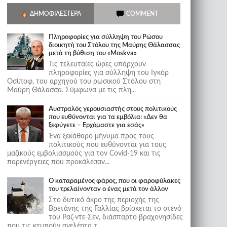
ΔΗΜΟΦΙΛΈΣΤΕΡΑ
COMMENT
Πληροφορίες για σύλληψη του Ρώσου
διοικητή του Στόλου της Mαύρης Θάλασσας
μετά τη βύθιση του «Moskva»
Τις τελευταίες ώρες υπάρχουν
πληροφορίες για σύλληψη του Ιγκόρ
Οσίποφ, του αρχηγού του ρωσικού Στόλου στη
Μαύρη Θάλασσα. Σύμφωνα με τις πλη...
Αυστραλός γερουσιαστής στους πολιτικούς
που ευθύνονται για τα εμβόλια: «Δεν θα
ξεφύγετε – Ερχόμαστε για εσάς»
Ένα ξεκάθαρο μήνυμα προς τους
πολιτικούς που ευθύνονται για τους
μαζικούς εμβολιασμούς για τον Covid-19 και τις
παρενέργειες που προκάλεσαν...
Ο καταραμένος φάρος, που οι φαροφύλακες
του τρελαίνονταν ο ένας μετά τον άλλον
Στο δυτικό άκρο της περιοχής της
Βρετάνης της Γαλλίας βρίσκεται το στενό
του Ραζ-ντε-Σεν, διάσπαρτο βραχονησίδες
που τις κτυπούν ανελέητα τ...