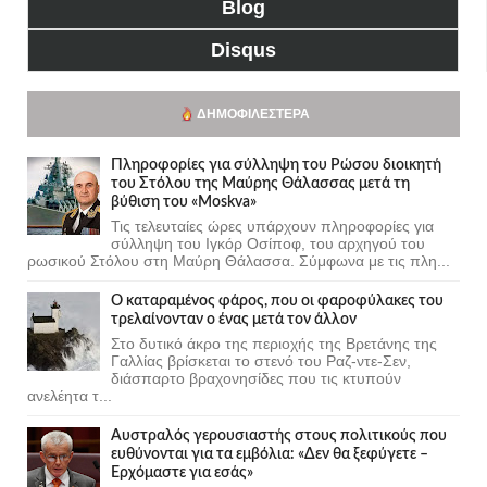
Blog
Disqus
ΔΗΜΟΦΙΛΈΣΤΕΡΑ
Πληροφορίες για σύλληψη του Ρώσου διοικητή
του Στόλου της Mαύρης Θάλασσας μετά τη
βύθιση του «Moskva»
Τις τελευταίες ώρες υπάρχουν πληροφορίες για
σύλληψη του Ιγκόρ Οσίποφ, του αρχηγού του
ρωσικού Στόλου στη Μαύρη Θάλασσα. Σύμφωνα με τις πλη...
Ο καταραμένος φάρος, που οι φαροφύλακες του
τρελαίνονταν ο ένας μετά τον άλλον
Στο δυτικό άκρο της περιοχής της Βρετάνης της
Γαλλίας βρίσκεται το στενό του Ραζ-ντε-Σεν,
διάσπαρτο βραχονησίδες που τις κτυπούν
ανελέητα τ...
Αυστραλός γερουσιαστής στους πολιτικούς που
ευθύνονται για τα εμβόλια: «Δεν θα ξεφύγετε –
Ερχόμαστε για εσάς»