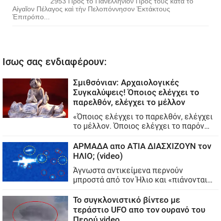
2953 Πρὸς τὸ Πανελλήνιον Πρὸς τοὺς κατὰ τὸ
Αἰγαῖον Πέλαγος καὶ τὴν Πελοπόννησον Ἐκτάκτους
Ἐπιτρόπο...