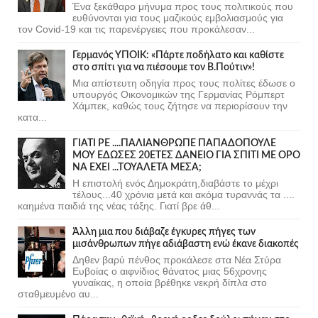
Ένα ξεκάθαρο μήνυμα προς τους πολιτικούς που
ευθύνονται για τους μαζικούς εμβολιασμούς για
τον Covid-19 και τις παρενέργειες που προκάλεσαν...
Γερμανός ΥΠΟΙΚ: «Πάρτε ποδήλατο και καθίστε
στο σπίτι για να πιέσουμε τον Β.Πούτιν»!
Μια απίστευτη οδηγία προς τους πολίτες έδωσε ο
υπουργός Οικονομικών της Γερμανίας Ρόμπερτ
Χάμπεκ, καθώς τους ζήτησε να περιορίσουν την
κατα...
ΓΙΑΤΙ ΡΕ ....ΠΑΛΙΑΝΘΡΩΠΕ ΠΑΠΑΔΟΠΟΥΛΕ
ΜΟΥ ΕΔΩΣΕΣ 20ΕΤΕΣ ΔΑΝΕΙΟ ΓΙΑ ΣΠΙΤΙ ΜΕ ΟΡΟ
ΝΑ ΕΧΕΙ ...ΤΟΥΑΛΕΤΑ ΜΕΣΑ;
Η επιστολή ενός Δημοκράτη,διαβάστε το μέχρι
τέλους...40 χρόνια μετά και ακόμα τυραννάς τα ....
καημένα παιδιά της νέας τάξης. Γιατί βρε άθ...
Άλλη μια που διάβαζε έγκυρες πήγες των
μισάνθρωπων πήγε αδιάβαστη ενώ έκανε διακοπές
Δηθεν βαρύ πένθος προκάλεσε στα Νέα Στύρα
Ευβοίας ο αιφνίδιος θάνατος μιας 56χρονης
γυναίκας, η οποία βρέθηκε νεκρή δίπλα στο
σταθμευμένο αυ...