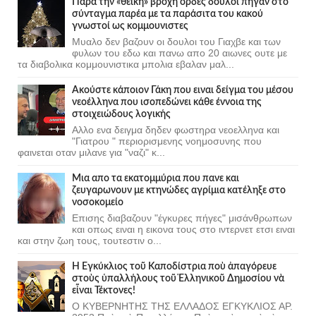
Πάρα την «θεϊκή» βροχή ορδες δούλοι πήγαν στο
σύνταγμα παρέα με τα παράσιτα του κακού
γνωστοί ως κομμουνιστες
Μυαλο δεν βαζουν οι δουλοι του Γιαχβε και των
φυλων του εδω και πανω απο 20 αιωνες ουτε με
τα διαβολικα κομμουνιστικα μπολια εβαλαν μαλ...
Ακούστε κάποιον Γάκη που ειναι δείγμα του μέσου
νεοέλληνα που ισοπεδώνει κάθε έννοια της
στοιχειώδους λογικής
Αλλο ενα δειγμα δηδεν φωστηρα νεοελληνα και
"Γιατρου " περιορισμενης νοημοσυνης που
φαινεται οταν μιλανε για "ναζι" κ...
Μια απο τα εκατομμύρια που πανε και
ζευγαρωνουν με κτηνώδες αγρίμια κατέληξε στο
νοσοκομείο
Επισης διαβαζουν "έγκυρες πήγες" μισάνθρωπων
και οπως ειναι η εικονα τους στο ιντερνετ ετσι ειναι
και στην ζωη τους, τουτεστιν ο...
Ἡ Ἐγκύκλιος τοῦ Καποδίστρια ποὺ ἀπαγόρευε
στοὺς ὑπαλλήλους τοῦ Ἑλληνικοῦ Δημοσίου νὰ
εἶναι Τέκτονες!
Ο ΚΥΒΕΡΝΗΤΗΣ ΤΗΣ ΕΛΛΑΔΟΣ ΕΓΚΥΚΛΙΟΣ ΑΡ.