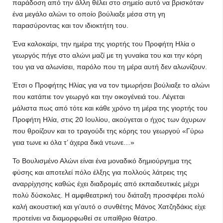
παράδοση από την άλλη θέλει στο σημείο αυτό να βρισκόταν
ένα μεγάλο αλώνι το οποίο βούλιαξε μέσα στη γη
παρασύροντας και τον ιδιοκτήτη του.
Ένα καλοκαίρι, την ημέρα της γιορτής του Προφήτη Ηλία ο
γεωργός πήγε στο αλώνι μαζί με τη γυναίκα του και την κόρη
του για να αλωνίσει, παρόλο που τη μέρα αυτή δεν αλωνίζουν.
Έτσι ο Προφήτης Ηλίας για να τον τιμωρήσει βούλιαξε το αλώνι
που κατάπιε τον γεωργό και την οικογένειά του. Λέγεται
μάλιστα πως από τότε και κάθε χρόνο τη μέρα της γιορτής του
Προφήτη Ηλία, στις 20 Ιουλίου, ακούγεται ο ήχος των άχυρων
που θροίζουν και το τραγούδι της κόρης του γεωργού «Γύρω
γεια τωνε κι όλα τ’ άχερα δικά ντωνε…»
Το Βουλισμένο Αλώνι είναι ένα μοναδικό δημιούργημα της
φύσης και αποτελεί πόλο έλξης για πολλούς λάτρεις της
αναρρίχησης καθώς έχει διαδρομές από εκπαιδευτικές μέχρι
πολύ δύσκολες. Η αμφιθεατρική του διάταξη προσφέρει πολύ
καλή ακουστική και γι’αυτό ο συνθέτης Μάνος Χατζηδάκις είχε
προτείνει να διαμορφωθεί σε υπαίθριο θέατρο.