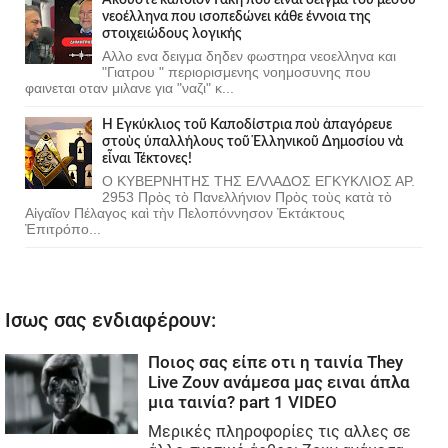
νεοέλληνα που ισοπεδώνει κάθε έννοια της
στοιχειώδους λογικής
Αλλο ενα δειγμα δηδεν φωστηρα νεοελληνα και
"Γιατρου " περιορισμενης νοημοσυνης που
φαινεται οταν μιλανε για "ναζι" κ...
Ἡ Ἐγκύκλιος τοῦ Καποδίστρια ποὺ ἀπαγόρευε
στοὺς ὑπαλλήλους τοῦ Ἑλληνικοῦ Δημοσίου νὰ
εἶναι Τέκτονες!
Ο ΚΥΒΕΡΝΗΤΗΣ ΤΗΣ ΕΛΛΑΔΟΣ ΕΓΚΥΚΛΙΟΣ ΑΡ.
2953 Πρὸς τὸ Πανελλήνιον Πρὸς τοὺς κατὰ τὸ
Αἰγαῖον Πέλαγος καὶ τὴν Πελοπόννησον Ἐκτάκτους
Ἐπιτρόπο...