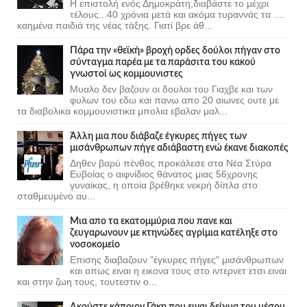
Η επιστολή ενός Δημοκράτη,διαβάστε το μέχρι
τέλους...40 χρόνια μετά και ακόμα τυραννάς τα ....
καημένα παιδιά της νέας τάξης. Γιατί βρε άθ...
Πάρα την «θεϊκή» βροχή ορδες δούλοι πήγαν στο
σύνταγμα παρέα με τα παράσιτα του κακού
γνωστοί ως κομμουνιστες
Μυαλο δεν βαζουν οι δουλοι του Γιαχβε και των
φυλων του εδω και πανω απο 20 αιωνες ουτε με
τα διαβολικα κομμουνιστικα μπολια εβαλαν μαλ...
Άλλη μια που διάβαζε έγκυρες πήγες των
μισάνθρωπων πήγε αδιάβαστη ενώ έκανε διακοπές
Δηθεν βαρύ πένθος προκάλεσε στα Νέα Στύρα
Ευβοίας ο αιφνίδιος θάνατος μιας 56χρονης
γυναίκας, η οποία βρέθηκε νεκρή δίπλα στο
σταθμευμένο αυ...
Μια απο τα εκατομμύρια που πανε και
ζευγαρωνουν με κτηνώδες αγρίμια κατέληξε στο
νοσοκομείο
Επισης διαβαζουν "έγκυρες πήγες" μισάνθρωπων
και οπως ειναι η εικονα τους στο ιντερνετ ετσι ειναι
και στην ζωη τους, τουτεστιν ο...
Ακούστε κάποιον Γάκη που ειναι δείγμα του μέσου