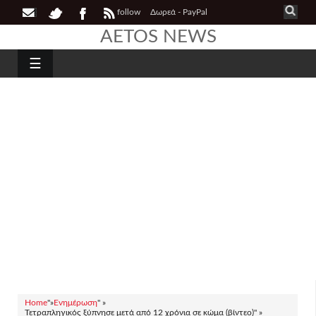
follow
Δωρεά - PayPal
AETOS NEWS
☰
Home
"»
Ενημέρωση
" »
Τετραπληγικός ξύπνησε μετά από 12 χρόνια σε κώμα (βίντεο)" »