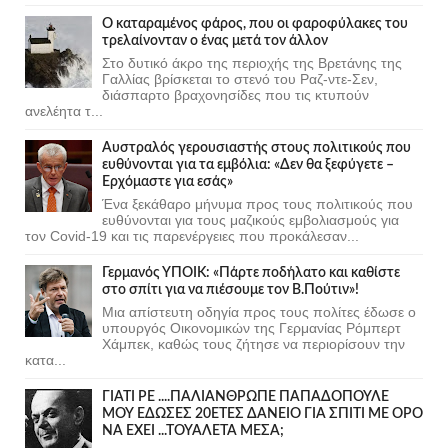
Ο καταραμένος φάρος, που οι φαροφύλακες του
τρελαίνονταν ο ένας μετά τον άλλον
Στο δυτικό άκρο της περιοχής της Βρετάνης της
Γαλλίας βρίσκεται το στενό του Ραζ-ντε-Σεν,
διάσπαρτο βραχονησίδες που τις κτυπούν
ανελέητα τ...
Αυστραλός γερουσιαστής στους πολιτικούς που
ευθύνονται για τα εμβόλια: «Δεν θα ξεφύγετε –
Ερχόμαστε για εσάς»
Ένα ξεκάθαρο μήνυμα προς τους πολιτικούς που
ευθύνονται για τους μαζικούς εμβολιασμούς για
τον Covid-19 και τις παρενέργειες που προκάλεσαν...
Γερμανός ΥΠΟΙΚ: «Πάρτε ποδήλατο και καθίστε
στο σπίτι για να πιέσουμε τον Β.Πούτιν»!
Μια απίστευτη οδηγία προς τους πολίτες έδωσε ο
υπουργός Οικονομικών της Γερμανίας Ρόμπερτ
Χάμπεκ, καθώς τους ζήτησε να περιορίσουν την
κατα...
ΓΙΑΤΙ ΡΕ ....ΠΑΛΙΑΝΘΡΩΠΕ ΠΑΠΑΔΟΠΟΥΛΕ
ΜΟΥ ΕΔΩΣΕΣ 20ΕΤΕΣ ΔΑΝΕΙΟ ΓΙΑ ΣΠΙΤΙ ΜΕ ΟΡΟ
ΝΑ ΕΧΕΙ ...ΤΟΥΑΛΕΤΑ ΜΕΣΑ;