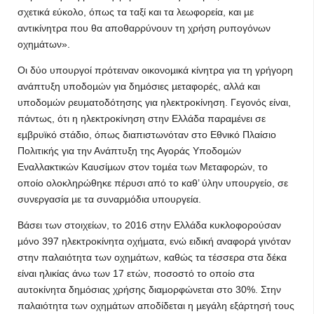
σχετικά εύκολο, όπως τα ταξί και τα λεωφορεία, και µε
αντικίνητρα που θα αποθαρρύνουν τη χρήση ρυπογόνων
οχηµάτων».
Οι δύο υπουργοί πρότειναν οικονοµικά κίνητρα για τη γρήγορη
ανάπτυξη υποδοµών για δηµόσιες µεταφορές, αλλά και
υποδοµών ρευµατοδότησης για ηλεκτροκίνηση. Γεγονός είναι,
πάντως, ότι η ηλεκτροκίνηση στην Ελλάδα παραµένει σε
εµβρυϊκό στάδιο, όπως διαπιστωνόταν στο Εθνικό Πλαίσιο
Πολιτικής για την Ανάπτυξη της Αγοράς Υποδοµών
Εναλλακτικών Καυσίµων στον τοµέα των Μεταφορών, το
οποίο ολοκληρώθηκε πέρυσι από το καθ’ ύλην υπουργείο, σε
συνεργασία µε τα συναρµόδια υπουργεία.
Βάσει των στοιχείων, το 2016 στην Ελλάδα κυκλοφορούσαν
µόνο 397 ηλεκτροκίνητα οχήµατα, ενώ ειδική αναφορά γινόταν
στην παλαιότητα των οχηµάτων, καθώς τα τέσσερα στα δέκα
είναι ηλικίας άνω των 17 ετών, ποσοστό το οποίο στα
αυτοκίνητα δηµόσιας χρήσης διαµορφώνεται στο 30%. Στην
παλαιότητα των οχηµάτων αποδίδεται η µεγάλη εξάρτησή τους