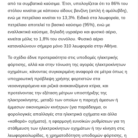
από τα συµβατικά καύσιµα. Έτσι, υπολογίζεται ότι το 86% του
στόλου κινείται µε κάποιου είδους βενζίνη (απλή ή αµόλυβδη),
ενώ µε πετρέλαιο κινείται το 13,3%. Ειδικά στα λεωφορεία, το
πετρέλαιο αποτελεί το βασικό καύσιµο (95%), ενώ µε
εναλλακτικά καύσιµα, δηλαδή υγραέριο και φυσικό αέριο,
κινείται µόλις το 1,8% του συνόλου. Φυσικό αέριο
καταναλώνουν σήµερα µόνο 310 λεωφορεία στην Αθήνα.
Το σχέδιο έδινε προτεραιότητα στις υποδοµές ηλεκτρικής
φόρτισης, αλλά και στην τόνωση της αγοράς ηλεκτροκίνητων
οχηµάτων, κάνοντας συγκεκριµένη αναφορά σε µέτρα όπως η
υποχρεωτική πρόβλεψη χρήσης φορτιστών στα
νεοανεγειρόµενα και ριζικά ανακαινιζόµενα κτίρια, και
προτείνοντας την εξέταση µέτρων υποστήριξης της
ηλεκτροκίνησης, µεταξύ των οποίων η παροχή άµεσων ή
έµµεσων οικονοµικών κινήτρων (για παράδειγµα, οι
φορολογικές απαλλαγές στα ηλεκτρικά οχήµατα και άλλα
«καθαρά» οχήµατα), η εφαρµογή ευνοϊκών ρυθµίσεων για τη
στάθµευση των ηλεκτροκίνητων οχηµάτων ή την κίνηση στις
λεωφορειολωρίδες, η χρηµατοδότηση υποδοµών φόρτισης, η