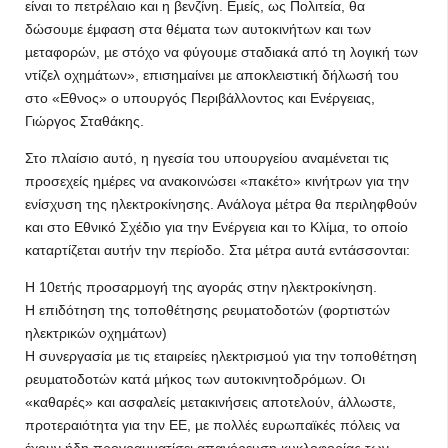
είναι το πετρέλαιο και η βενζίνη. Εµείς, ως Πολιτεία, θα
δώσουµε έµφαση στα θέµατα των αυτοκινήτων και των
µεταφορών, µε στόχο να φύγουµε σταδιακά από τη λογική των
ντίζελ οχηµάτων», επισηµαίνει µε αποκλειστική δήλωσή του
στο «Εθνος» ο υπουργός Περιβάλλοντος και Ενέργειας,
Γιώργος Σταθάκης.
Στο πλαίσιο αυτό, η ηγεσία του υπουργείου αναµένεται τις
προσεχείς ηµέρες να ανακοινώσει «πακέτο» κινήτρων για την
ενίσχυση της ηλεκτροκίνησης. Ανάλογα µέτρα θα περιληφθούν
και στο Εθνικό Σχέδιο για την Ενέργεια και το Κλίµα, το οποίο
καταρτίζεται αυτήν την περίοδο. Στα µέτρα αυτά εντάσσονται:
Η 10ετής προσαρµογή της αγοράς στην ηλεκτροκίνηση.
Η επιδότηση της τοποθέτησης ρευµατοδοτών (φορτιστών
ηλεκτρικών οχηµάτων)
Η συνεργασία µε τις εταιρείες ηλεκτρισµού για την τοποθέτηση
ρευµατοδοτών κατά µήκος των αυτοκινητοδρόµων. Οι
«καθαρές» και ασφαλείς µετακινήσεις αποτελούν, άλλωστε,
προτεραιότητα για την ΕΕ, µε πολλές ευρωπαϊκές πόλεις να