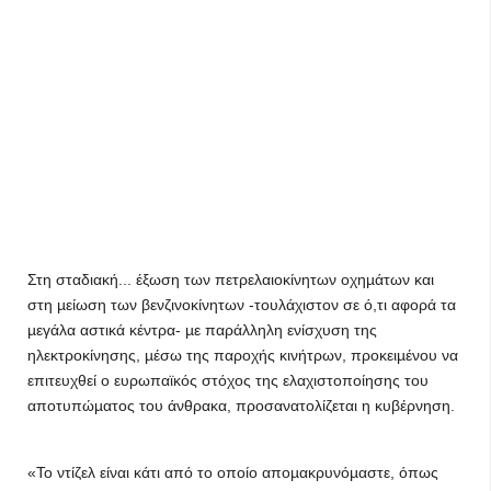
Στη σταδιακή... έξωση των πετρελαιοκίνητων οχηµάτων και
στη µείωση των βενζινοκίνητων -τουλάχιστον σε ό,τι αφορά τα
µεγάλα αστικά κέντρα- µε παράλληλη ενίσχυση της
ηλεκτροκίνησης, µέσω της παροχής κινήτρων, προκειµένου να
επιτευχθεί ο ευρωπαϊκός στόχος της ελαχιστοποίησης του
αποτυπώµατος του άνθρακα, προσανατολίζεται η κυβέρνηση.
«Το ντίζελ είναι κάτι από το οποίο αποµακρυνόµαστε, όπως