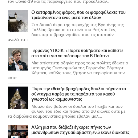
τον Covid-19 και τις παρενέργειες που προκάλεσαν...
Ο καταραμένος φάρος, που οι φαροφύλακες του
τρελαίνονταν ο ένας μετά τον άλλον
Στο δυτικό άκρο της περιοχής της Βρετάνης της
Γαλλίας βρίσκεται το στενό του Ραζ-ντε-Σεν,
διάσπαρτο βραχονησίδες που τις κτυπούν
ανελέητα τ...
Γερμανός ΥΠΟΙΚ: «Πάρτε ποδήλατο και καθίστε
στο σπίτι για να πιέσουμε τον Β.Πούτιν»!
Μια απίστευτη οδηγία προς τους πολίτες έδωσε ο
υπουργός Οικονομικών της Γερμανίας Ρόμπερτ
Χάμπεκ, καθώς τους ζήτησε να περιορίσουν την
κατα...
Πάρα την «θεϊκή» βροχή ορδες δούλοι πήγαν στο
σύνταγμα παρέα με τα παράσιτα του κακού
γνωστοί ως κομμουνιστες
Μυαλο δεν βαζουν οι δουλοι του Γιαχβε και των
φυλων του εδω και πανω απο 20 αιωνες ουτε με
τα διαβολικα κομμουνιστικα μπολια εβαλαν μαλ...
Άλλη μια που διάβαζε έγκυρες πήγες των
μισάνθρωπων πήγε αδιάβαστη ενώ έκανε διακοπές