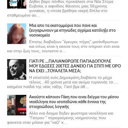
Δηθεν βαρύ πένθος προκάλεσε στα Νέα Στύρα
Ευβοίας ο αιφνίδιος θάνατος μιας 56χρονης
γυναίκας, η οποία βρέθηκε νεκρή δίπλα στο
σταθμευμένο αυ...
Μια απο τα εκατομμύρια που πανε και
ζευγαρωνουν με κτηνώδες αγρίμια κατέληξε στο
νοσοκομείο
Επισης διαβαζουν "έγκυρες πήγες" μισάνθρωπων
και οπως ειναι η εικονα τους στο ιντερνετ ετσι ειναι
και στην ζωη τους, τουτεστιν ο...
ΓΙΑΤΙ ΡΕ ....ΠΑΛΙΑΝΘΡΩΠΕ ΠΑΠΑΔΟΠΟΥΛΕ
ΜΟΥ ΕΔΩΣΕΣ 20ΕΤΕΣ ΔΑΝΕΙΟ ΓΙΑ ΣΠΙΤΙ ΜΕ ΟΡΟ
ΝΑ ΕΧΕΙ ...ΤΟΥΑΛΕΤΑ ΜΕΣΑ;
Η επιστολή ενός Δημοκράτη,διαβάστε το μέχρι
τέλους...40 χρόνια μετά και ακόμα τυραννάς τα ....
καημένα παιδιά της νέας τάξης. Γιατί βρε άθ...
Ακούστε κάποιον Γάκη που ειναι δείγμα του μέσου
νεοέλληνα που ισοπεδώνει κάθε έννοια της
στοιχειώδους λογικής
Αλλο ενα δειγμα δηδεν φωστηρα νεοελληνα και
"Γιατρου " περιορισμενης νοημοσυνης που
φαινεται οταν μιλανε για "ναζι" κ...