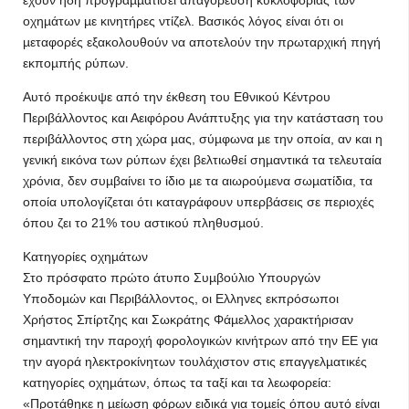
έχουν ήδη προγραµµατίσει απαγόρευση κυκλοφορίας των
οχηµάτων µε κινητήρες ντίζελ. Βασικός λόγος είναι ότι οι
µεταφορές εξακολουθούν να αποτελούν την πρωταρχική πηγή
εκποµπής ρύπων.
Αυτό προέκυψε από την έκθεση του Εθνικού Κέντρου
Περιβάλλοντος και Αειφόρου Ανάπτυξης για την κατάσταση του
περιβάλλοντος στη χώρα µας, σύµφωνα µε την οποία, αν και η
γενική εικόνα των ρύπων έχει βελτιωθεί σηµαντικά τα τελευταία
χρόνια, δεν συµβαίνει το ίδιο µε τα αιωρούµενα σωµατίδια, τα
οποία υπολογίζεται ότι καταγράφουν υπερβάσεις σε περιοχές
όπου ζει το 21% του αστικού πληθυσµού.
Κατηγορίες οχηµάτων
Στο πρόσφατο πρώτο άτυπο Συµβούλιο Υπουργών
Υποδοµών και Περιβάλλοντος, οι Ελληνες εκπρόσωποι
Χρήστος Σπίρτζης και Σωκράτης Φάµελλος χαρακτήρισαν
σηµαντική την παροχή φορολογικών κινήτρων από την ΕΕ για
την αγορά ηλεκτροκίνητων τουλάχιστον στις επαγγελµατικές
κατηγορίες οχηµάτων, όπως τα ταξί και τα λεωφορεία:
«Προτάθηκε η µείωση φόρων ειδικά για τοµείς όπου αυτό είναι