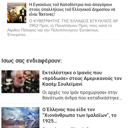
Ἡ Ἐγκύκλιος τοῦ Καποδίστρια ποὺ ἀπαγόρευε
στοὺς ὑπαλλήλους τοῦ Ἑλληνικοῦ Δημοσίου νὰ
εἶναι Τέκτονες!
Ο ΚΥΒΕΡΝΗΤΗΣ ΤΗΣ ΕΛΛΑΔΟΣ ΕΓΚΥΚΛΙΟΣ ΑΡ.
2953 Πρὸς τὸ Πανελλήνιον Πρὸς τοὺς κατὰ τὸ
Αἰγαῖον Πέλαγος καὶ τὴν Πελοπόννησον Ἐκτάκτους
Ἐπιτρόπο...