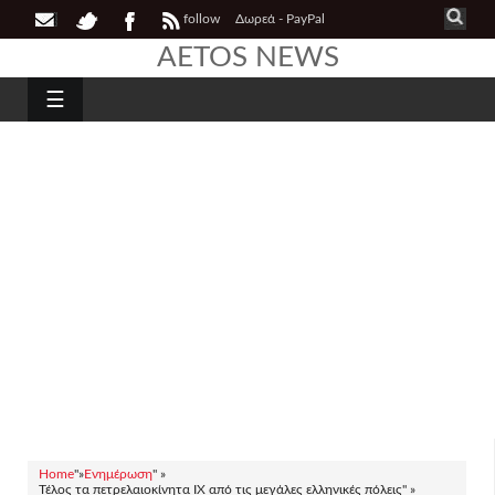
follow
Δωρεά - PayPal
AETOS NEWS
☰
Home
"»
Ενημέρωση
" »
Τέλος τα πετρελαιοκίνητα ΙΧ από τις μεγάλες ελληνικές πόλεις" »