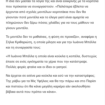
Η ίδια δεν μασάει τα λόγια της και είναι ειλικρινής με τα κορίτσια
που πρόκειται να συνεργαστούν. «Παλιότερα έβλεπα να
έρχονται από σχολές μοντέλων κοριτσάκια που δεν θα
γίνονταν ποτέ μοντέλα και το έλεγα γιατί είναι αμαρτία να
πληρώνουν δεν ξέρω πόσες χιλιάδες για να τους μάθουν να
γίνουν μοντέλο.
Το μοντέλο δεν το μαθαίνεις, η φύση σε προικίζει», αναφέρει η
Σήλια Κριθαριώτη, η οποία μίλησε και για την Ιωάννα Μπέλλα
και τη συνεργασία τους:
«Η Ιωάννα Μπέλλα η οποία είναι κούκλα η κοπέλα, δυστυχώς
έπεσε σε ενός εγκληματία τα χέρια που την κατέστρεψε.
Πολλές φορές φταίνε και οι ίδιοι οι γιατροί.
Να έρχεται σε εσένα μια κούκλα και εσύ να την καταστρέφεις;
Της ράβω για τα Μις Υφήλιος και θα την πάρω και στο Παρίσι
και πιστεύω ότι θα κάνει μεγάλη καριέρα εάν ακολουθήσει
βέβαια αυτά που πρέπει να κάνει».