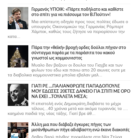
Γερμανός ΥΠΟΙΚ: «Πάρτε ποδήλατο και καθίστε
στο σπίτι για να πιέσουμε τον Β.Πούτιν»!
Μια απίστευτη οδηγία προς τους πολίτες έδωσε ο
υπουργός Οικονομικών της Γερμανίας Ρόμπερτ
Χάμπεκ, καθώς τους ζήτησε να περιορίσουν την
κατα...
Πάρα την «θεϊκή» βροχή ορδες δούλοι πήγαν στο
σύνταγμα παρέα με τα παράσιτα του κακού
γνωστοί ως κομμουνιστες
Μυαλο δεν βαζουν οι δουλοι του Γιαχβε και των
φυλων του εδω και πανω απο 20 αιωνες ουτε με
τα διαβολικα κομμουνιστικα μπολια εβαλαν μαλ...
ΓΙΑΤΙ ΡΕ ....ΠΑΛΙΑΝΘΡΩΠΕ ΠΑΠΑΔΟΠΟΥΛΕ
ΜΟΥ ΕΔΩΣΕΣ 20ΕΤΕΣ ΔΑΝΕΙΟ ΓΙΑ ΣΠΙΤΙ ΜΕ ΟΡΟ
ΝΑ ΕΧΕΙ ...ΤΟΥΑΛΕΤΑ ΜΕΣΑ;
Η επιστολή ενός Δημοκράτη,διαβάστε το μέχρι
τέλους...40 χρόνια μετά και ακόμα τυραννάς τα ....
καημένα παιδιά της νέας τάξης. Γιατί βρε άθ...
Άλλη μια που διάβαζε έγκυρες πήγες των
μισάνθρωπων πήγε αδιάβαστη ενώ έκανε διακοπές
Δηθεν βαρύ πένθος προκάλεσε στα Νέα Στύρα