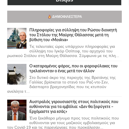
ΔΗΜΟΦΙΛΈΣΤΕΡΑ
Πληροφορίες για σύλληψη του Ρώσου διοικητή
του Στόλου της Mαύρης Θάλασσας μετά τη
βύθιση του «Moskva»
Τις τελευταίες ώρες υπάρχουν πληροφορίες για
σύλληψη του Ιγκόρ Οσίποφ, του αρχηγού του
ρωσικού Στόλου στη Μαύρη Θάλασσα. Σύμφωνα με τις πλη...
Ο καταραμένος φάρος, που οι φαροφύλακες του
τρελαίνονταν ο ένας μετά τον άλλον
Στο δυτικό άκρο της περιοχής της Βρετάνης της
Γαλλίας βρίσκεται το στενό του Ραζ-ντε-Σεν,
διάσπαρτο βραχονησίδες που τις κτυπούν
ανελέητα τ...
Αυστραλός γερουσιαστής στους πολιτικούς που
ευθύνονται για τα εμβόλια: «Δεν θα ξεφύγετε –
Ερχόμαστε για εσάς»
Ένα ξεκάθαρο μήνυμα προς τους πολιτικούς που
ευθύνονται για τους μαζικούς εμβολιασμούς για
τον Covid-19 και τις παρενέργειες που προκάλεσαν...