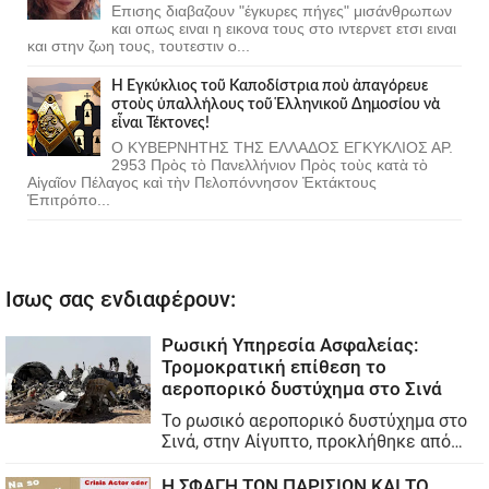
Επισης διαβαζουν "έγκυρες πήγες" μισάνθρωπων
και οπως ειναι η εικονα τους στο ιντερνετ ετσι ειναι
και στην ζωη τους, τουτεστιν ο...
Ἡ Ἐγκύκλιος τοῦ Καποδίστρια ποὺ ἀπαγόρευε
στοὺς ὑπαλλήλους τοῦ Ἑλληνικοῦ Δημοσίου νὰ
εἶναι Τέκτονες!
Ο ΚΥΒΕΡΝΗΤΗΣ ΤΗΣ ΕΛΛΑΔΟΣ ΕΓΚΥΚΛΙΟΣ ΑΡ.
2953 Πρὸς τὸ Πανελλήνιον Πρὸς τοὺς κατὰ τὸ
Αἰγαῖον Πέλαγος καὶ τὴν Πελοπόννησον Ἐκτάκτους
Ἐπιτρόπο...