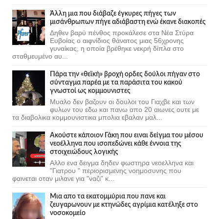
Άλλη μια που διάβαζε έγκυρες πήγες των
μισάνθρωπων πήγε αδιάβαστη ενώ έκανε διακοπές
Δηθεν βαρύ πένθος προκάλεσε στα Νέα Στύρα
Ευβοίας ο αιφνίδιος θάνατος μιας 56χρονης
γυναίκας, η οποία βρέθηκε νεκρή δίπλα στο
σταθμευμένο αυ...
Πάρα την «θεϊκή» βροχή ορδες δούλοι πήγαν στο
σύνταγμα παρέα με τα παράσιτα του κακού
γνωστοί ως κομμουνιστες
Μυαλο δεν βαζουν οι δουλοι του Γιαχβε και των
φυλων του εδω και πανω απο 20 αιωνες ουτε με
τα διαβολικα κομμουνιστικα μπολια εβαλαν μαλ...
Ακούστε κάποιον Γάκη που ειναι δείγμα του μέσου
νεοέλληνα που ισοπεδώνει κάθε έννοια της
στοιχειώδους λογικής
Αλλο ενα δειγμα δηδεν φωστηρα νεοελληνα και
"Γιατρου " περιορισμενης νοημοσυνης που
φαινεται οταν μιλανε για "ναζι" κ...
Μια απο τα εκατομμύρια που πανε και
ζευγαρωνουν με κτηνώδες αγρίμια κατέληξε στο
νοσοκομείο