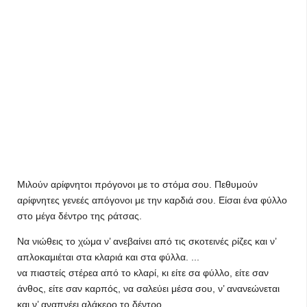
Μιλούν αρίφνητοι πρόγονοι με το στόμα σου. Πεθυμούν
αρίφνητες γενεές απόγονοι με την καρδιά σου. Είσαι ένα φύλλο
στο μέγα δέντρο της ράτσας.
Να νιώθεις το χώμα ν’ ανεβαίνει από τις σκοτεινές ρίζες και ν’
απλοκαμιέται στα κλαριά και στα φύλλα. ...
να πιαστείς στέρεα από το κλαρί, κι είτε σα φύλλο, είτε σαν
άνθος, είτε σαν καρπός, να σαλεύει μέσα σου, ν’ ανανεώνεται
και ν’ αναπνέει αλάκερο το δέντρο.