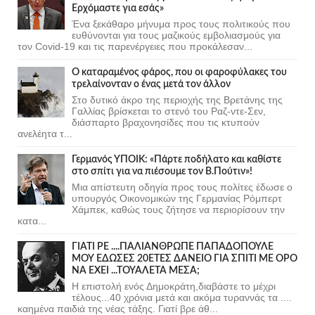
Ερχόμαστε για εσάς»
Ένα ξεκάθαρο μήνυμα προς τους πολιτικούς που
ευθύνονται για τους μαζικούς εμβολιασμούς για
τον Covid-19 και τις παρενέργειες που προκάλεσαν...
Ο καταραμένος φάρος, που οι φαροφύλακες του
τρελαίνονταν ο ένας μετά τον άλλον
Στο δυτικό άκρο της περιοχής της Βρετάνης της
Γαλλίας βρίσκεται το στενό του Ραζ-ντε-Σεν,
διάσπαρτο βραχονησίδες που τις κτυπούν
ανελέητα τ...
Γερμανός ΥΠΟΙΚ: «Πάρτε ποδήλατο και καθίστε
στο σπίτι για να πιέσουμε τον Β.Πούτιν»!
Μια απίστευτη οδηγία προς τους πολίτες έδωσε ο
υπουργός Οικονομικών της Γερμανίας Ρόμπερτ
Χάμπεκ, καθώς τους ζήτησε να περιορίσουν την
κατα...
ΓΙΑΤΙ ΡΕ ....ΠΑΛΙΑΝΘΡΩΠΕ ΠΑΠΑΔΟΠΟΥΛΕ
ΜΟΥ ΕΔΩΣΕΣ 20ΕΤΕΣ ΔΑΝΕΙΟ ΓΙΑ ΣΠΙΤΙ ΜΕ ΟΡΟ
ΝΑ ΕΧΕΙ ...ΤΟΥΑΛΕΤΑ ΜΕΣΑ;
Η επιστολή ενός Δημοκράτη,διαβάστε το μέχρι
τέλους...40 χρόνια μετά και ακόμα τυραννάς τα ....
καημένα παιδιά της νέας τάξης. Γιατί βρε άθ...