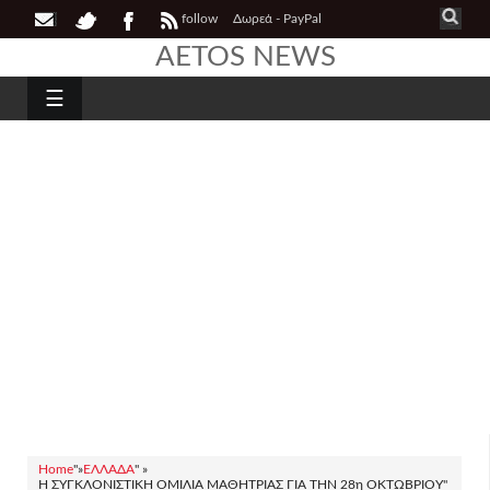
follow
Δωρεά - PayPal
AETOS NEWS
☰
Home
"»
ΕΛΛΑΔΑ
" »
H ΣΥΓΚΛΟΝΙΣΤΙΚΗ ΟΜΙΛΙΑ ΜΑΘΗΤΡΙΑΣ ΓΙΑ ΤΗΝ 28η ΟΚΤΩΒΡΙΟΥ"