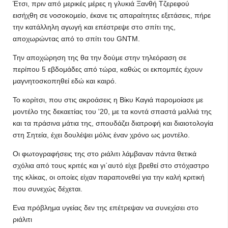
Έτσι, πριν από μερικές μέρες η γλυκιά Ξανθή Τζερεφού
εισήχθη σε νοσοκομείο, έκανε τις απαραίτητες εξετάσεις, πήρε
την κατάλληλη αγωγή και επέστρεψε στο σπίτι της,
αποχωρώντας από το σπίτι του GNTM.
Την αποχώρηση της θα την δούμε στην τηλεόραση σε
περίπου 5 εβδομάδες από τώρα, καθώς οι εκπομπές έχουν
μαγνητοσκοπηθεί εδώ και καιρό.
Το κορίτσι, που στις ακροάσεις η Βίκυ Καγιά παρομοίασε με
μοντέλο της δεκαετίας του '20, με τα κοντά σπαστά μαλλιά της
και τα πράσινα μάτια της, σπουδάζει διατροφή και διαιoτολογία
στη Σητεία, έχει δουλέψει μόλις έναν χρόνο ως μοντέλο.
Οι φωτογραφήσεις της στο ριάλιτι λάμβαναν πάντα θετικά
σχόλια από τους κριτές και γι΄αυτό είχε βρεθεί στο στόχαστρο
της κλίκας, οι οποίες είχαν παραπονεθεί για την καλή κριτική
που συνεχώς δέχεται.
Ενα πρόβλημα υγείας δεν της επέτρεψαν να συνεχίσει στο
ριάλιτι