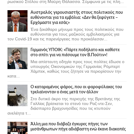
ρωσικού Στόλου στη Μαύρη Θάλασσα. Σύμφωνα με τις πλη...
Αυστραλός γερουσιαστής στους πολιτικούς που
ευθύνονται για τα εμβόλια: «Δεν θα ξεφύγετε –
Ερχόμαστε για εσάς»
Ένα ξεκάθαρο μήνυμα προς τους πολιτικούς που
ευθύνονται για τους μαζικούς εμβολιασμούς για
τον Covid-19 και τις παρενέργειες που προκάλεσαν...
Γερμανός ΥΠΟΙΚ: «Πάρτε ποδήλατο και καθίστε
στο σπίτι για να πιέσουμε τον Β.Πούτιν»!
Μια απίστευτη οδηγία προς τους πολίτες έδωσε ο
υπουργός Οικονομικών της Γερμανίας Ρόμπερτ
Χάμπεκ, καθώς τους ζήτησε να περιορίσουν την
κατα...
Ο καταραμένος φάρος, που οι φαροφύλακες του
τρελαίνονταν ο ένας μετά τον άλλον
Στο δυτικό άκρο της περιοχής της Βρετάνης της
Γαλλίας βρίσκεται το στενό του Ραζ-ντε-Σεν,
διάσπαρτο βραχονησίδες που τις κτυπούν
ανελέητα τ...
Άλλη μια που διάβαζε έγκυρες πήγες των
μισάνθρωπων πήγε αδιάβαστη ενώ έκανε διακοπές