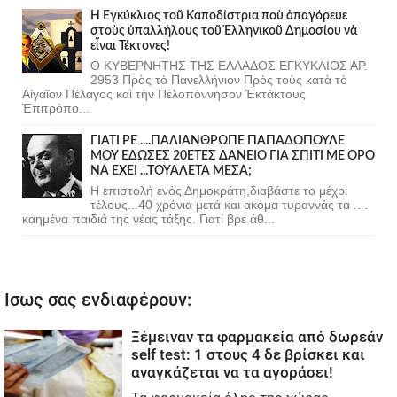
Ἡ Ἐγκύκλιος τοῦ Καποδίστρια ποὺ ἀπαγόρευε
στοὺς ὑπαλλήλους τοῦ Ἑλληνικοῦ Δημοσίου νὰ
εἶναι Τέκτονες!
Ο ΚΥΒΕΡΝΗΤΗΣ ΤΗΣ ΕΛΛΑΔΟΣ ΕΓΚΥΚΛΙΟΣ ΑΡ.
2953 Πρὸς τὸ Πανελλήνιον Πρὸς τοὺς κατὰ τὸ
Αἰγαῖον Πέλαγος καὶ τὴν Πελοπόννησον Ἐκτάκτους
Ἐπιτρόπο...
ΓΙΑΤΙ ΡΕ ....ΠΑΛΙΑΝΘΡΩΠΕ ΠΑΠΑΔΟΠΟΥΛΕ
ΜΟΥ ΕΔΩΣΕΣ 20ΕΤΕΣ ΔΑΝΕΙΟ ΓΙΑ ΣΠΙΤΙ ΜΕ ΟΡΟ
ΝΑ ΕΧΕΙ ...ΤΟΥΑΛΕΤΑ ΜΕΣΑ;
Η επιστολή ενός Δημοκράτη,διαβάστε το μέχρι
τέλους...40 χρόνια μετά και ακόμα τυραννάς τα ....
καημένα παιδιά της νέας τάξης. Γιατί βρε άθ...