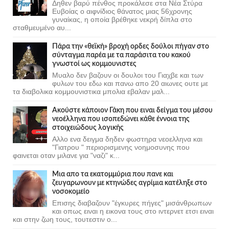
Δηθεν βαρύ πένθος προκάλεσε στα Νέα Στύρα
Ευβοίας ο αιφνίδιος θάνατος μιας 56χρονης
γυναίκας, η οποία βρέθηκε νεκρή δίπλα στο
σταθμευμένο αυ...
Πάρα την «θεϊκή» βροχή ορδες δούλοι πήγαν στο
σύνταγμα παρέα με τα παράσιτα του κακού
γνωστοί ως κομμουνιστες
Μυαλο δεν βαζουν οι δουλοι του Γιαχβε και των
φυλων του εδω και πανω απο 20 αιωνες ουτε με
τα διαβολικα κομμουνιστικα μπολια εβαλαν μαλ...
Ακούστε κάποιον Γάκη που ειναι δείγμα του μέσου
νεοέλληνα που ισοπεδώνει κάθε έννοια της
στοιχειώδους λογικής
Αλλο ενα δειγμα δηδεν φωστηρα νεοελληνα και
"Γιατρου " περιορισμενης νοημοσυνης που
φαινεται οταν μιλανε για "ναζι" κ...
Μια απο τα εκατομμύρια που πανε και
ζευγαρωνουν με κτηνώδες αγρίμια κατέληξε στο
νοσοκομείο
Επισης διαβαζουν "έγκυρες πήγες" μισάνθρωπων
και οπως ειναι η εικονα τους στο ιντερνετ ετσι ειναι
και στην ζωη τους, τουτεστιν ο...