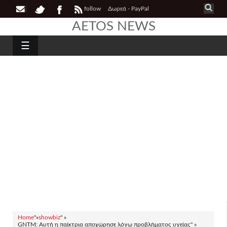
follow
Δωρεά - PayPal
AETOS NEWS
☰
Home
"»
showbiz
" »
GNTM: Αυτή η παίκτρια αποχώρησε λόγω προβλήματος υγείας" »