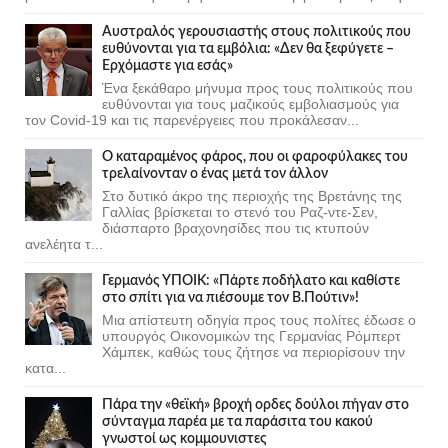
Αυστραλός γερουσιαστής στους πολιτικούς που
ευθύνονται για τα εμβόλια: «Δεν θα ξεφύγετε –
Ερχόμαστε για εσάς»
Ένα ξεκάθαρο μήνυμα προς τους πολιτικούς που
ευθύνονται για τους μαζικούς εμβολιασμούς για
τον Covid-19 και τις παρενέργειες που προκάλεσαν...
Ο καταραμένος φάρος, που οι φαροφύλακες του
τρελαίνονταν ο ένας μετά τον άλλον
Στο δυτικό άκρο της περιοχής της Βρετάνης της
Γαλλίας βρίσκεται το στενό του Ραζ-ντε-Σεν,
διάσπαρτο βραχονησίδες που τις κτυπούν
ανελέητα τ...
Γερμανός ΥΠΟΙΚ: «Πάρτε ποδήλατο και καθίστε
στο σπίτι για να πιέσουμε τον Β.Πούτιν»!
Μια απίστευτη οδηγία προς τους πολίτες έδωσε ο
υπουργός Οικονομικών της Γερμανίας Ρόμπερτ
Χάμπεκ, καθώς τους ζήτησε να περιορίσουν την
κατα...
Πάρα την «θεϊκή» βροχή ορδες δούλοι πήγαν στο
σύνταγμα παρέα με τα παράσιτα του κακού
γνωστοί ως κομμουνιστες