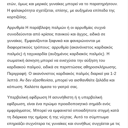
ετών, όμως και μερικές γυναίκες μπορεί να το παρατηρήσουν.
Η φαλακρότητα σχετίζεται, επίσης, με αυξημένα επίπεδα της
κορτιζόλης.
Αρρυθμία Η παράβλεψη παλμών ή οι αρρυθμίες συχνά
συνοδεύονται από κρίσεις πανικού και άγχος, ειδικά σε
γυναίκες. Εμφανίζονται ξαφνικά και φανερώνονται με
διαφορετικούς τρόπους: αρρυθμία (ακανόνιστος καρδιακός
παλμός) ή ταχυκαρδία (αυξημένος καρδιακός παλμός). Η
σωματική άσκηση μπορεί να ενισχύσει την αύξηση του
καρδιακού παλμού, ειδικά σε περιπτώσεις αθηροσκλήρωσης.
Περιγραφή: Ο ακανόνιστος καρδιακός παλμός διαρκεί για 1-2
λεπτά. Αν δεν εξασθενίσει, μπορεί να αισθανθείτε ζαλάδα και
κόπωση. Καλέστε άμεσα το γιατρό σας.
Υπερβολική εφίδρωση Η ασυνήθιστη ή η υπερβολική
εφίδρωση, είναι ένα πρώιμο προειδοποιητικό σημάδι ενός
εμφράγματος. Μπορεί να εμφανιστεί οποιαδήποτε στιγμή κατά
τη διάρκεια της ημέρας ή της νύχτας. Αυτό το σύμπτωμα
επηρεάζει συχνότερα τις γυναίκες και συνήθως συγχέεται με τις