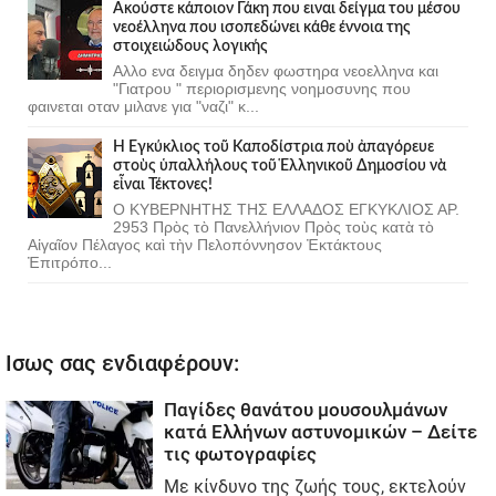
Ακούστε κάποιον Γάκη που ειναι δείγμα του μέσου
νεοέλληνα που ισοπεδώνει κάθε έννοια της
στοιχειώδους λογικής
Αλλο ενα δειγμα δηδεν φωστηρα νεοελληνα και
"Γιατρου " περιορισμενης νοημοσυνης που
φαινεται οταν μιλανε για "ναζι" κ...
Ἡ Ἐγκύκλιος τοῦ Καποδίστρια ποὺ ἀπαγόρευε
στοὺς ὑπαλλήλους τοῦ Ἑλληνικοῦ Δημοσίου νὰ
εἶναι Τέκτονες!
Ο ΚΥΒΕΡΝΗΤΗΣ ΤΗΣ ΕΛΛΑΔΟΣ ΕΓΚΥΚΛΙΟΣ ΑΡ.
2953 Πρὸς τὸ Πανελλήνιον Πρὸς τοὺς κατὰ τὸ
Αἰγαῖον Πέλαγος καὶ τὴν Πελοπόννησον Ἐκτάκτους
Ἐπιτρόπο...