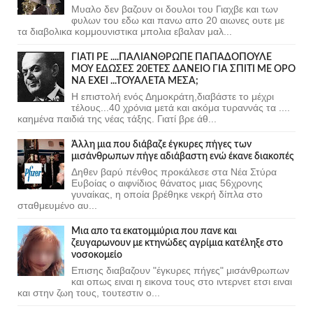
Μυαλο δεν βαζουν οι δουλοι του Γιαχβε και των
φυλων του εδω και πανω απο 20 αιωνες ουτε με
τα διαβολικα κομμουνιστικα μπολια εβαλαν μαλ...
ΓΙΑΤΙ ΡΕ ....ΠΑΛΙΑΝΘΡΩΠΕ ΠΑΠΑΔΟΠΟΥΛΕ
ΜΟΥ ΕΔΩΣΕΣ 20ΕΤΕΣ ΔΑΝΕΙΟ ΓΙΑ ΣΠΙΤΙ ΜΕ ΟΡΟ
ΝΑ ΕΧΕΙ ...ΤΟΥΑΛΕΤΑ ΜΕΣΑ;
Η επιστολή ενός Δημοκράτη,διαβάστε το μέχρι
τέλους...40 χρόνια μετά και ακόμα τυραννάς τα ....
καημένα παιδιά της νέας τάξης. Γιατί βρε άθ...
Άλλη μια που διάβαζε έγκυρες πήγες των
μισάνθρωπων πήγε αδιάβαστη ενώ έκανε διακοπές
Δηθεν βαρύ πένθος προκάλεσε στα Νέα Στύρα
Ευβοίας ο αιφνίδιος θάνατος μιας 56χρονης
γυναίκας, η οποία βρέθηκε νεκρή δίπλα στο
σταθμευμένο αυ...
Μια απο τα εκατομμύρια που πανε και
ζευγαρωνουν με κτηνώδες αγρίμια κατέληξε στο
νοσοκομείο
Επισης διαβαζουν "έγκυρες πήγες" μισάνθρωπων
και οπως ειναι η εικονα τους στο ιντερνετ ετσι ειναι
και στην ζωη τους, τουτεστιν ο...