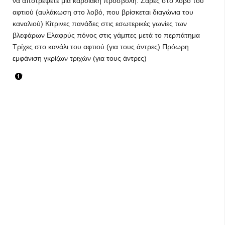
να αποτρέψετε μία καρδιακή προσβολή. Ζάρες στο λοβό του
αφτιού (αυλάκωση στο λοβό, που βρίσκεται διαγώνια του
καναλιού) Κίτρινες πανάδες στις εσωτερικές γωνίες των
βλεφάρων Ελαφρύς πόνος στις γάμπες μετά το περπάτημα
Τρίχες στο κανάλι του αφτιού (για τους άντρες) Πρόωρη
εμφάνιση γκρίζων τριχών (για τους άντρες)