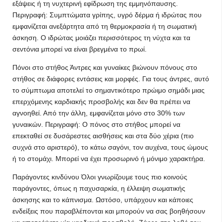
εξάψεις ή τη νυχτερινή εφίδρωση της εμμηνόπαυσης.
Περιγραφή: Συμπτώματα γρίπης, υγρό δέρμα ή ιδρώτας που
εμφανίζεται ανεξάρτητα από τη θερμοκρασία ή τη σωματική
άσκηση. Ο ιδρώτας μοιάζει περισσότερος τη νύχτα και τα
σεντόνια μπορεί να είναι βρεγμένα το πρωί.
Πόνοι στο στήθος Άντρες και γυναίκες βιώνουν πόνους στο
στήθος σε διάφορες εντάσεις και μορφές. Για τους άντρες, αυτό
το σύμπτωμα αποτελεί το σημαντικότερο πρώιμο σημάδι μιας
επερχόμενης καρδιακής προσβολής και δεν θα πρέπει να
αγνοηθεί. Από την άλλη, εμφανίζεται μόνο στο 30% των
γυναικών. Περιγραφή: Ο πόνος στο στήθος μπορεί να
επεκταθεί σε δυσάρεστες αισθήσεις και στα δύο χέρια (πιο
συχνά στο αριστερό), το κάτω σαγόνι, τον αυχένα, τους ώμους
ή το στομάχι. Μπορεί να έχει προσωρινό ή μόνιμο χαρακτήρα.
Παράγοντες κινδύνου Όλοι γνωρίζουμε τους πιο κοινούς
παράγοντες, όπως η παχυσαρκία, η έλλειψη σωματικής
άσκησης και το κάπνισμα. Ωστόσο, υπάρχουν και κάποιες
ενδείξεις που παραβλέπονται και μπορούν να σας βοηθήσουν