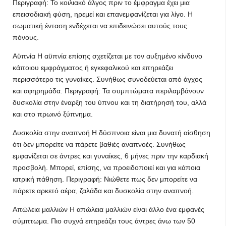
Περιγραφή: Το κοιλιακό άλγος πριν το έμφραγμα έχει μια
επεισοδιακή φύση, ηρεμεί και επανεμφανίζεται για λίγο. Η
σωματική ένταση ενδέχεται να επιδεινώσει αυτούς τους
πόνους.
Αϋπνία Η αϋπνία επίσης σχετίζεται με τον αυξημένο κίνδυνο
κάποιου εμφράγματος ή εγκεφαλικού και επηρεάζει
περισσότερο τις γυναίκες. Συνήθως συνοδεύεται από άγχος
και αφηρημάδα. Περιγραφή: Τα συμπτώματα περιλαμβάνουν
δυσκολία στην έναρξη του ύπνου και τη διατήρησή του, αλλά
και στο πρωινό ξύπνημα.
Δυσκολία στην αναπνοή Η δύσπνοια είναι μια δυνατή αίσθηση
ότι δεν μπορείτε να πάρετε βαθιές αναπνοές. Συνήθως
εμφανίζεται σε άντρες και γυναίκες, 6 μήνες πριν την καρδιακή
προσβολή. Μπορεί, επίσης, να προειδοποιεί και για κάποια
ιατρική πάθηση. Περιγραφή: Νιώθετε πως δεν μπορείτε να
πάρετε αρκετό αέρα, ζαλάδα και δυσκολία στην αναπνοή.
Απώλεια μαλλιών Η απώλεια μαλλιών είναι άλλο ένα εμφανές
σύμπτωμα. Πιο συχνά επηρεάζει τους άντρες άνω των 50