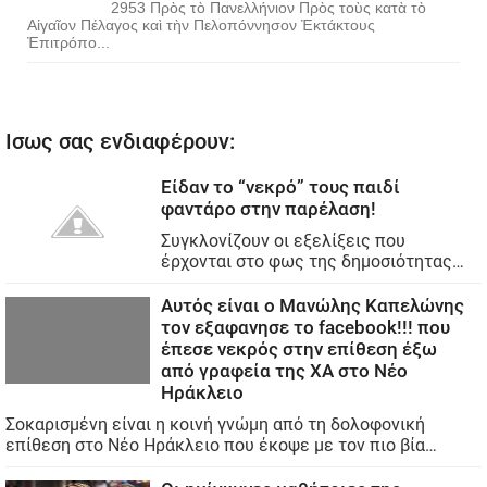
2953 Πρὸς τὸ Πανελλήνιον Πρὸς τοὺς κατὰ τὸ
Αἰγαῖον Πέλαγος καὶ τὴν Πελοπόννησον Ἐκτάκτους
Ἐπιτρόπο...