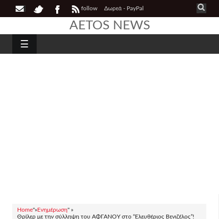
follow
Δωρεά - PayPal
AETOS NEWS
☰
Home
"»
Ενημέρωση
" »
Θρίλερ με την σύλληψη του ΑΦΓΑΝΟΥ στο “Ελευθέριος Βενιζέλος”!