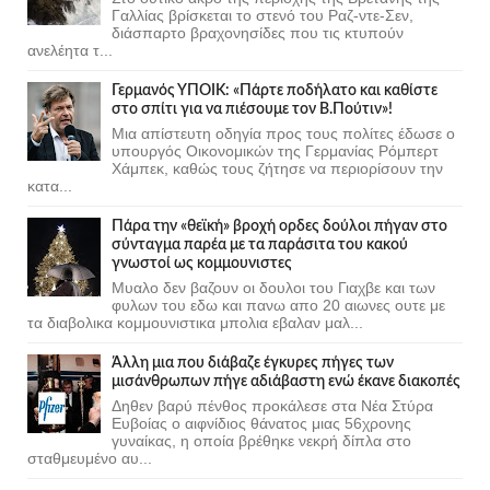
Γαλλίας βρίσκεται το στενό του Ραζ-ντε-Σεν,
διάσπαρτο βραχονησίδες που τις κτυπούν
ανελέητα τ...
Γερμανός ΥΠΟΙΚ: «Πάρτε ποδήλατο και καθίστε
στο σπίτι για να πιέσουμε τον Β.Πούτιν»!
Μια απίστευτη οδηγία προς τους πολίτες έδωσε ο
υπουργός Οικονομικών της Γερμανίας Ρόμπερτ
Χάμπεκ, καθώς τους ζήτησε να περιορίσουν την
κατα...
Πάρα την «θεϊκή» βροχή ορδες δούλοι πήγαν στο
σύνταγμα παρέα με τα παράσιτα του κακού
γνωστοί ως κομμουνιστες
Μυαλο δεν βαζουν οι δουλοι του Γιαχβε και των
φυλων του εδω και πανω απο 20 αιωνες ουτε με
τα διαβολικα κομμουνιστικα μπολια εβαλαν μαλ...
Άλλη μια που διάβαζε έγκυρες πήγες των
μισάνθρωπων πήγε αδιάβαστη ενώ έκανε διακοπές
Δηθεν βαρύ πένθος προκάλεσε στα Νέα Στύρα
Ευβοίας ο αιφνίδιος θάνατος μιας 56χρονης
γυναίκας, η οποία βρέθηκε νεκρή δίπλα στο
σταθμευμένο αυ...