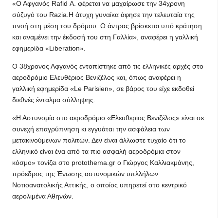
«Ο Αφγανός Rafid Α. φέρεται να μαχαίρωσε την 34χρονη
σύζυγό του Razia.Η άτυχη γυναίκα άφησε την τελευταία της
πνοή στη μέση του δρόμου. Ο άντρας βρίσκεται υπό κράτηση
και αναμένει την έκδοσή του στη Γαλλία», αναφέρει η γαλλική
εφημερίδα «Liberation».
Ο 38χρονος Αφγανός εντοπίστηκε από τις ελληνικές αρχές στο
αεροδρόμιο Ελευθέριος Βενιζέλος και, όπως αναφέρει η
γαλλική εφημερίδα «Le Parisien», σε βάρος του είχε εκδοθεί
διεθνές ένταλμα σύλληψης.
«Η Αστυνομία στο αεροδρόμιο «Ελευθεριος Βενιζέλος» είναι σε
συνεχή επαγρύπνηση κι εγγυάται την ασφάλεια των
μετακινούμενων πολιτών. Δεν είναι άλλωστε τυχαίο ότι το
ελληνικό είναι ένα από τα πιο ασφαλή αεροδρόμια στον
κόσμο» τονίζει στο protothema.gr ο Γιώργος Καλλιακμάνης,
πρόεδρος της Ένωσης αστυνομικών υπλλήλων
Νοτιοανατολικής Αττικής, ο οποίος υπηρετεί στο κεντρικό
αερολιμένα Αθηνών.