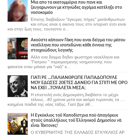
Μια απο τα εκατομμύρια που πανε και
ζευγαρωνουν με κτηνώδες αγρίμια κατέληξε στο
νοσοκομείο
Επισης διαβαζουν "έγκυρες πήγες" μισάνθρωπων
και οπως ειναι η εικονα τους στο ιντερνετ ετσι ειναι
και στην ζωη τους, τουτεστιν ο...
Ακούστε κάποιον Γάκη που ειναι δείγμα του μέσου
νεοέλληνα που ισοπεδώνει κάθε έννοια της
στοιχειώδους λογικής
Αλλο ενα δειγμα δηδεν φωστηρα νεοελληνα και
"Γιατρου " περιορισμενης νοημοσυνης που
φαινεται οταν μιλανε για "ναζι" κ...
ΓΙΑΤΙ ΡΕ ....ΠΑΛΙΑΝΘΡΩΠΕ ΠΑΠΑΔΟΠΟΥΛΕ
ΜΟΥ ΕΔΩΣΕΣ 20ΕΤΕΣ ΔΑΝΕΙΟ ΓΙΑ ΣΠΙΤΙ ΜΕ ΟΡΟ
ΝΑ ΕΧΕΙ ...ΤΟΥΑΛΕΤΑ ΜΕΣΑ;
Η επιστολή ενός Δημοκράτη,διαβάστε το μέχρι
τέλους...40 χρόνια μετά και ακόμα τυραννάς τα ....
καημένα παιδιά της νέας τάξης. Γιατί βρε άθ...
Ἡ Ἐγκύκλιος τοῦ Καποδίστρια ποὺ ἀπαγόρευε
στοὺς ὑπαλλήλους τοῦ Ἑλληνικοῦ Δημοσίου νὰ
εἶναι Τέκτονες!
Ο ΚΥΒΕΡΝΗΤΗΣ ΤΗΣ ΕΛΛΑΔΟΣ ΕΓΚΥΚΛΙΟΣ ΑΡ.