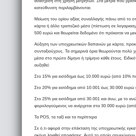
ανάσχεση στη χρήση µετρητών. Στα µέτρα που βρίσκο
κατεύθυνση περιλαµβάνονται:
Μείωση του ορίου αξίας συναλλαγής πάνω από το οπ
κάρτα ή άλλο τραπεζικό µέσο (πίστωση σε λογαριασµό
500 ευρώ και θεωρείται δεδοµένο ότι πρόκειται να µε
Αύξηση των υποχρεωτικών δαπανών µε κάρτα, προκει
συνταξιούχους. Τα σηµερινά όρια θεωρούνται πολύ χ
µέσα στο πρώτο δίµηνο ή τρίµηνο κάθε έτους. Ειδικό
αυξηθεί:
Στο 15% για εισόδηµα έως 10.000 ευρώ (από 10% πο
Στο 20% για εισόδηµα από 10.001 έως 30.000 ευρώ 
Στο 25% για εισόδηµα από 30.001 και άνω, µε το α
φορολογούµενος να ανέρχεται στα 30.000 ευρώ (από
Τα POS, τα ταξί και τα περίπτερα
Σε ό,τι αφορά στην επέκταση της υποχρεωτικής εγ
ακόµη ληφθεί αποφάσεις. Αυτό το οποίο σηµειώνουν κ