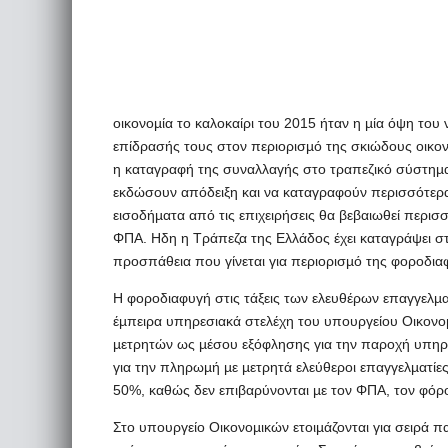
οικονοµία το καλοκαίρι του 2015 ήταν η µία όψη του 
επίδρασής τους στον περιορισµό της σκιώδους οικον
η καταγραφή της συναλλαγής στο τραπεζικό σύστηµα 
εκδώσουν απόδειξη και να καταγραφούν περισσότερ
εισοδήµατα από τις επιχειρήσεις θα βεβαιωθεί περι
ΦΠΑ. Ηδη η Τράπεζα της Ελλάδος έχει καταγράψει στις
προσπάθεια που γίνεται για περιορισµό της φοροδια
Η φοροδιαφυγή στις τάξεις των ελευθέρων επαγγελµ
έµπειρα υπηρεσιακά στελέχη του υπουργείου Οικονο
µετρητών ως µέσου εξόφλησης για την παροχή υπηρε
για την πληρωµή µε µετρητά ελεύθεροι επαγγελµατίε
50%, καθώς δεν επιβαρύνονται µε τον ΦΠΑ, τον φόρο 
Στο υπουργείο Οικονοµικών ετοιµάζονται για σειρά 