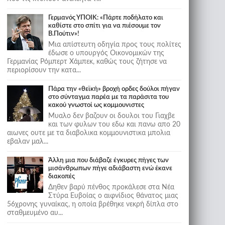
Γερμανός ΥΠΟΙΚ: «Πάρτε ποδήλατο και
καθίστε στο σπίτι για να πιέσουμε τον
Β.Πούτιν»!
Μια απίστευτη οδηγία προς τους πολίτες
έδωσε ο υπουργός Οικονομικών της
Γερμανίας Ρόμπερτ Χάμπεκ, καθώς τους ζήτησε να
περιορίσουν την κατα...
Πάρα την «θεϊκή» βροχή ορδες δούλοι πήγαν
στο σύνταγμα παρέα με τα παράσιτα του
κακού γνωστοί ως κομμουνιστες
Μυαλο δεν βαζουν οι δουλοι του Γιαχβε
και των φυλων του εδω και πανω απο 20
αιωνες ουτε με τα διαβολικα κομμουνιστικα μπολια
εβαλαν μαλ...
Άλλη μια που διάβαζε έγκυρες πήγες των
μισάνθρωπων πήγε αδιάβαστη ενώ έκανε
διακοπές
Δηθεν βαρύ πένθος προκάλεσε στα Νέα
Στύρα Ευβοίας ο αιφνίδιος θάνατος μιας
56χρονης γυναίκας, η οποία βρέθηκε νεκρή δίπλα στο
σταθμευμένο αυ...