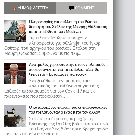
ΔΗΜΟΦΙΛΈΣΤΕΡΑ
COMMENT
Πληροφορίες για σύλληψη του Ρώσου
διοικητή του Στόλου της Mαύρης Θάλασσας
μετά τη βύθιση του «Moskva»
Τις τελευταίες ώρες υπάρχουν
πληροφορίες για σύλληψη του Ιγκόρ
Οσίποφ, του αρχηγού του ρωσικού Στόλου στη
Μαύρη Θάλασσα. Σύμφωνα με τις πλη...
Αυστραλός γερουσιαστής στους πολιτικούς
που ευθύνονται για τα εμβόλια: «Δεν θα
ξεφύγετε – Ερχόμαστε για εσάς»
Ένα ξεκάθαρο μήνυμα προς τους
πολιτικούς που ευθύνονται για τους
μαζικούς εμβολιασμούς για τον Covid-19 και τις
παρενέργειες που προκάλεσαν...
Ο καταραμένος φάρος, που οι φαροφύλακες
του τρελαίνονταν ο ένας μετά τον άλλον
Στο δυτικό άκρο της περιοχής της
Βρετάνης της Γαλλίας βρίσκεται το στενό
του Ραζ-ντε-Σεν, διάσπαρτο βραχονησίδες
που τις κτυπούν ανελέητα τ...