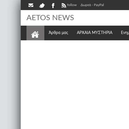
follow
Δωρεά - PayPal
AETOS NEWS
Άρθρα μας
ΑΡΧΑΙΑ ΜΥΣΤΗΡΙΑ
Ενη