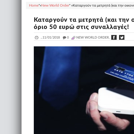
Home
"»
New World Order
" »
Καταργούν τα μετρητά (και την οικονο
Καταργούν τα μετρητά (και την 
όριο 50 ευρώ στις συναλλαγές!
..
11/01/2018
_
0
NEW WORLD ORDER,