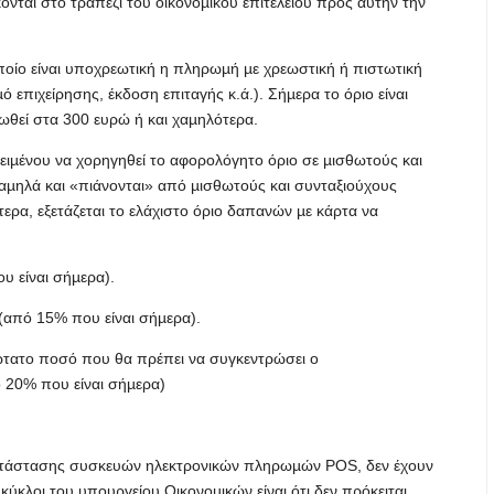
νται στο τραπέζι του οικονοµικού επιτελείου προς αυτήν την
οίο είναι υποχρεωτική η πληρωµή µε χρεωστική ή πιστωτική
 επιχείρησης, έκδοση επιταγής κ.ά.). Σήµερα το όριο είναι
ιωθεί στα 300 ευρώ ή και χαµηλότερα.
µένου να χορηγηθεί το αφορολόγητο όριο σε µισθωτούς και
αµηλά και «πιάνονται» από µισθωτούς και συνταξιούχους
τερα, εξετάζεται το ελάχιστο όριο δαπανών µε κάρτα να
υ είναι σήµερα).
(από 15% που είναι σήµερα).
νώτατο ποσό που θα πρέπει να συγκεντρώσει ο
 20% που είναι σήµερα)
κατάστασης συσκευών ηλεκτρονικών πληρωµών POS, δεν έχουν
ύκλοι του υπουργείου Οικονοµικών είναι ότι δεν πρόκειται