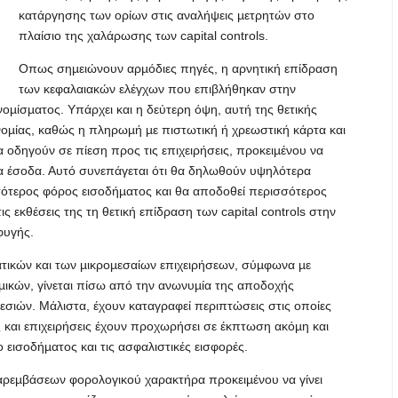
κατάργησης των ορίων στις αναλήψεις µετρητών στο
πλαίσιο της χαλάρωσης των capital controls.
Οπως σηµειώνουν αρµόδιες πηγές, η αρνητική επίδραση
των κεφαλαιακών ελέγχων που επιβλήθηκαν στην
νοµίσµατος. Υπάρχει και η δεύτερη όψη, αυτή της θετικής
οµίας, καθώς η πληρωµή µε πιστωτική ή χρεωστική κάρτα και
οδηγούν σε πίεση προς τις επιχειρήσεις, προκειµένου να
α έσοδα. Αυτό συνεπάγεται ότι θα δηλωθούν υψηλότερα
σσότερος φόρος εισοδήµατος και θα αποδοθεί περισσότερος
 εκθέσεις της τη θετική επίδραση των capital controls στην
φυγής.
ατικών και των µικροµεσαίων επιχειρήσεων, σύµφωνα µε
µικών, γίνεται πίσω από την ανωνυµία της αποδοχής
σιών. Μάλιστα, έχουν καταγραφεί περιπτώσεις στις οποίες
ς και επιχειρήσεις έχουν προχωρήσει σε έκπτωση ακόµη και
εισοδήµατος και τις ασφαλιστικές εισφορές.
παρεµβάσεων φορολογικού χαρακτήρα προκειµένου να γίνει