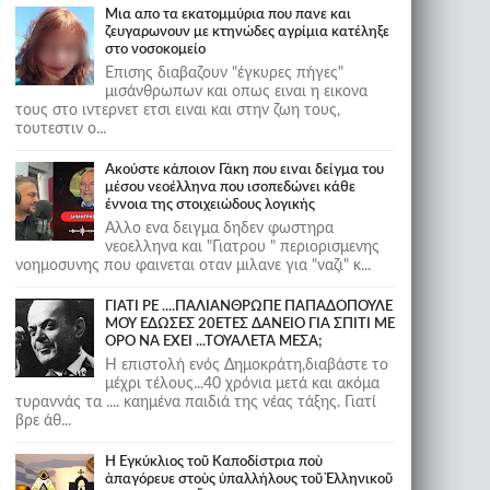
Μια απο τα εκατομμύρια που πανε και
ζευγαρωνουν με κτηνώδες αγρίμια κατέληξε
στο νοσοκομείο
Επισης διαβαζουν "έγκυρες πήγες"
μισάνθρωπων και οπως ειναι η εικονα
τους στο ιντερνετ ετσι ειναι και στην ζωη τους,
τουτεστιν ο...
Ακούστε κάποιον Γάκη που ειναι δείγμα του
μέσου νεοέλληνα που ισοπεδώνει κάθε
έννοια της στοιχειώδους λογικής
Αλλο ενα δειγμα δηδεν φωστηρα
νεοελληνα και "Γιατρου " περιορισμενης
νοημοσυνης που φαινεται οταν μιλανε για "ναζι" κ...
ΓΙΑΤΙ ΡΕ ....ΠΑΛΙΑΝΘΡΩΠΕ ΠΑΠΑΔΟΠΟΥΛΕ
ΜΟΥ ΕΔΩΣΕΣ 20ΕΤΕΣ ΔΑΝΕΙΟ ΓΙΑ ΣΠΙΤΙ ΜΕ
ΟΡΟ ΝΑ ΕΧΕΙ ...ΤΟΥΑΛΕΤΑ ΜΕΣΑ;
Η επιστολή ενός Δημοκράτη,διαβάστε το
μέχρι τέλους...40 χρόνια μετά και ακόμα
τυραννάς τα .... καημένα παιδιά της νέας τάξης. Γιατί
βρε άθ...
Ἡ Ἐγκύκλιος τοῦ Καποδίστρια ποὺ
ἀπαγόρευε στοὺς ὑπαλλήλους τοῦ Ἑλληνικοῦ