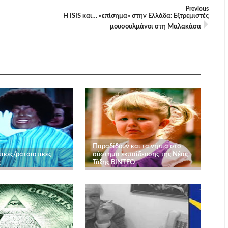
Previous
Η ISIS και… «επίσημα» στην Ελλάδα: Εξτρεμιστές
μουσουλμάνοι στη Μαλακάσα
Παραδίδουν και τα νήπια στο
ικές/ρατσιστικές
σύστημα εκπαίδευσης της Νέας
ς
Τάξης ΒΙΝΤΕΟ