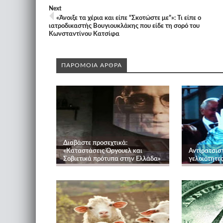
Next
«Άνοιξε τα χέρια και είπε “Σκοτώστε με”»: Τι είπε ο
ιατροδικαστής Βουγιουκλάκης που είδε τη σορό του
Κωνσταντίνου Κατσίφα
ΠΑΡΟΜΟΙΑ ΑΡΘΡΑ
Διαβάστε προσεχτικά:
«Καταστάσεις Όργουελ και
Αντιρατσιστ
Σοβιετικά πρότυπα στην Ελλάδα»
γελοιότητε