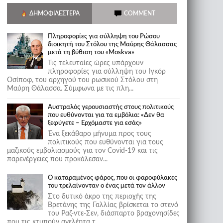
ΔΗΜΟΦΙΛΈΣΤΕΡΑ
COMMENT
Πληροφορίες για σύλληψη του Ρώσου
διοικητή του Στόλου της Mαύρης Θάλασσας
μετά τη βύθιση του «Moskva»
Τις τελευταίες ώρες υπάρχουν
πληροφορίες για σύλληψη του Ιγκόρ
Οσίποφ, του αρχηγού του ρωσικού Στόλου στη
Μαύρη Θάλασσα. Σύμφωνα με τις πλη...
Αυστραλός γερουσιαστής στους πολιτικούς
που ευθύνονται για τα εμβόλια: «Δεν θα
ξεφύγετε – Ερχόμαστε για εσάς»
Ένα ξεκάθαρο μήνυμα προς τους
πολιτικούς που ευθύνονται για τους
μαζικούς εμβολιασμούς για τον Covid-19 και τις
παρενέργειες που προκάλεσαν...
Ο καταραμένος φάρος, που οι φαροφύλακες
του τρελαίνονταν ο ένας μετά τον άλλον
Στο δυτικό άκρο της περιοχής της
Βρετάνης της Γαλλίας βρίσκεται το στενό
του Ραζ-ντε-Σεν, διάσπαρτο βραχονησίδες
που τις κτυπούν ανελέητα τ...