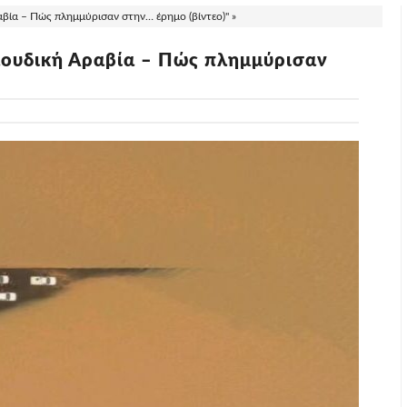
βία – Πώς πλημμύρισαν στην… έρημο (βίντεο)" »
αουδική Αραβία – Πώς πλημμύρισαν