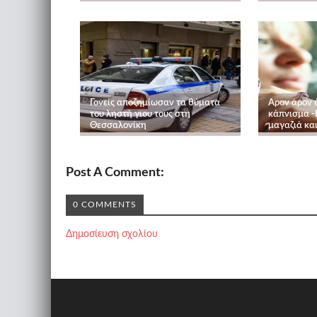
Γονείς αποζημίωσαν τα θύματα
Αρον άρον έ
του ληστή γιου τους στη
κάπνισμα -
Θεσσαλονίκη
μαγαζιά κα
Post A Comment:
0 COMMENTS
Δημοσίευση σχολίου