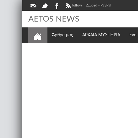
follow
Δωρεά - PayPal
AETOS NEWS
Άρθρα μας
ΑΡΧΑΙΑ ΜΥΣΤΗΡΙΑ
Ενη