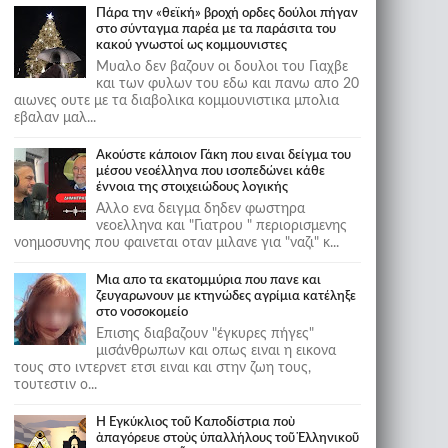
Πάρα την «θεϊκή» βροχή ορδες δούλοι πήγαν
στο σύνταγμα παρέα με τα παράσιτα του
κακού γνωστοί ως κομμουνιστες
Μυαλο δεν βαζουν οι δουλοι του Γιαχβε
και των φυλων του εδω και πανω απο 20
αιωνες ουτε με τα διαβολικα κομμουνιστικα μπολια
εβαλαν μαλ...
Ακούστε κάποιον Γάκη που ειναι δείγμα του
μέσου νεοέλληνα που ισοπεδώνει κάθε
έννοια της στοιχειώδους λογικής
Αλλο ενα δειγμα δηδεν φωστηρα
νεοελληνα και "Γιατρου " περιορισμενης
νοημοσυνης που φαινεται οταν μιλανε για "ναζι" κ...
Μια απο τα εκατομμύρια που πανε και
ζευγαρωνουν με κτηνώδες αγρίμια κατέληξε
στο νοσοκομείο
Επισης διαβαζουν "έγκυρες πήγες"
μισάνθρωπων και οπως ειναι η εικονα
τους στο ιντερνετ ετσι ειναι και στην ζωη τους,
τουτεστιν ο...
Ἡ Ἐγκύκλιος τοῦ Καποδίστρια ποὺ
ἀπαγόρευε στοὺς ὑπαλλήλους τοῦ Ἑλληνικοῦ