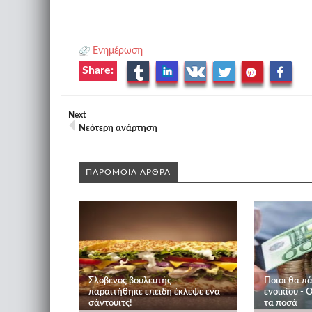
Ενημέρωση
Share:
Next
Νεότερη ανάρτηση
ΠΑΡΟΜΟΙΑ ΑΡΘΡΑ
Σλοβένος βουλευτής
Ποιοι θα π
παραιτήθηκε επειδή έκλεψε ένα
ενοικίου - Ο
σάντουιτς!
τα ποσά