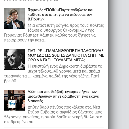
Γερμανός ΥΠΟΙΚ: «Πάρτε ποδήλατο και
καθίστε στο σπίτι για να πιέσουμε τον
Β.Πούτιν»!
Μια απίστευτη οδηγία προς τους πολίτες
έδωσε ο υπουργός Οικονομικών της
Γερμανίας Ρόμπερτ Χάμπεκ, καθώς τους ζήτησε να
περιορίσουν την κατα...
ΓΙΑΤΙ ΡΕ ....ΠΑΛΙΑΝΘΡΩΠΕ ΠΑΠΑΔΟΠΟΥΛΕ
ΜΟΥ ΕΔΩΣΕΣ 20ΕΤΕΣ ΔΑΝΕΙΟ ΓΙΑ ΣΠΙΤΙ ΜΕ
ΟΡΟ ΝΑ ΕΧΕΙ ...ΤΟΥΑΛΕΤΑ ΜΕΣΑ;
Η επιστολή ενός Δημοκράτη,διαβάστε το
μέχρι τέλους...40 χρόνια μετά και ακόμα
τυραννάς τα .... καημένα παιδιά της νέας τάξης. Γιατί
βρε άθ...
Άλλη μια που διάβαζε έγκυρες πήγες των
μισάνθρωπων πήγε αδιάβαστη ενώ έκανε
διακοπές
Δηθεν βαρύ πένθος προκάλεσε στα Νέα
Στύρα Ευβοίας ο αιφνίδιος θάνατος μιας
56χρονης γυναίκας, η οποία βρέθηκε νεκρή δίπλα στο
σταθμευμένο αυ...