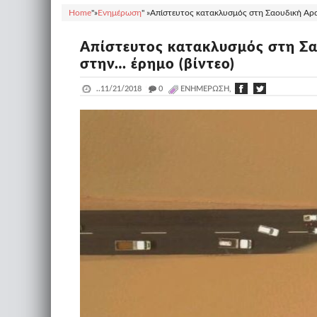
Home
"»
Ενημέρωση
" »
Απίστευτος κατακλυσμός στη Σαουδική Αρα
Απίστευτος κατακλυσμός στη Σ
στην… έρημο (βίντεο)
..
11/21/2018
_
0
ΕΝΗΜΈΡΩΣΗ,